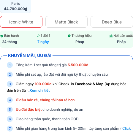
Paris
44.790.000₫
Iconic White
Matte Black
Deep Blue
Bảo hành
1 đổi 1
Thương hiệu
Nơi sản xuất
24 tháng
7 ngày
Pháp
Pháp
KHUYẾN MÃI, ƯU ĐÃI
Tặng kèm 1 set quà tặng trị giá
5.500.000đ
Miễn phí set up, lắp đặt với đội ngũ kỹ thuật chuyên sâu
Giảm ngay
100.000đ
khi Check-in
Facebook & Map
(Áp dụng hóa
đơn trên 3tr).
Xem chi tiết
Ở đâu bán rẻ, chúng tôi bán rẻ hơn
Ưu đãi đặc biệt
cho doanh nghiệp, dự án
Giao hàng toàn quốc, thanh toán COD
Miễn phí giao hàng trong bán kính 5- 30km tùy từng sản phẩm (
Click