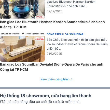
giao Loa Bluetooth Harman Kardon
Soundsticks 5 cho anh Ki&e...
Với hệ thống âm thanh nổi cho các mẫu dòng Phantom II, tạo ra sân
02/12/2025
khấu âm thanh rộng nhất có thể, từ các loa siêu nhỏ gọn kết hợp với
chế độ Duo, Phantom II mang lại nhiều sức mạnh và cảm xúc hơn,
Bàn giao Loa Bluetooth Harman Kardon Soundsticks 5 cho anh
giúp bạn đắm chìm trong âm nhạc, phim và trò chơi yêu thích của
Kiên tại TP HCM
mình.
CÔNG TRÌNH LOA SOUNDBAR
Trang bị nhiều khả năng kết nối tuyệt vời
Bảo Châu Elec vừa hoàn thiện bàn giao mẫu
loa soundbar Devialet Dione Opera De Paris,
Để mang đến cho người dùng trải nghiệm âm nhạc tuyệt vời
phiên bả...
nhất, Loa Devialet Phantom II 98db Iconic White được trang bị đầy
01/12/2025
đủ các khả năng kết nối, ngoài những cách kết nối truyền thống,
vừa kể tới ở trên thì với kiến ​​trúc mở của Phantom II cho phép bạn
Bàn giao Loa Soundbar Devialet Dione Opera De Paris cho anh
kết nối với loa theo cách mà bạn muốn.
Công tại TP HCM
Cùng với khả năng kết nối AirPlay®, UpnP, kết nối Spotify, đi thẳng
Xem thêm công trình
vào âm nhạc bạn yêu thích, mang đến cho người dùng trải nghiệm
âm nhạc tuyệt vời.
Hệ thống 18 showroom, cửa hàng âm thanh
Hệ thống linh kiện hiện đại
(Tất cả cửa hàng đều có chỗ đỗ xe ô tô miễn phí)
Loa Devialet Phantom II 98db Iconic White
được sản xuất trên dâ