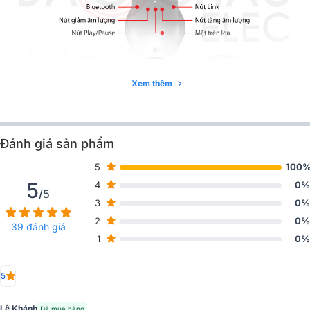
Xem thêm
Đánh giá sản phẩm
5
100
5
4
0%
/5
3
0%
2
0%
39 đánh giá
1
0%
5
Lê Khánh
Đã mua hàng