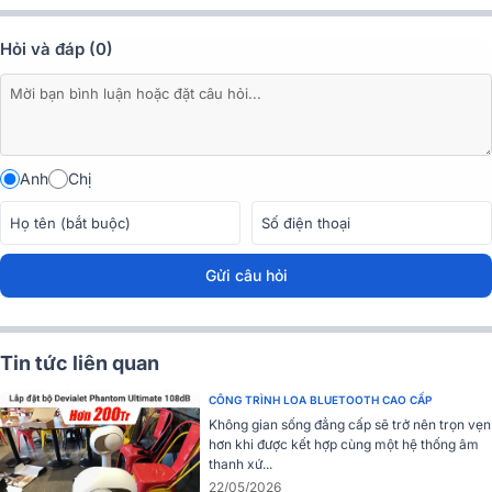
Hỏi và đáp (0)
Đánh giá thiết kế loa Devialet Phantom II 98dB
Không có quá nhiều thay đổi,
Loa Devialet
Phantom II 98db Iconi
Anh
Chị
White vẫn giữ được các nét đặc trưng của thương hiệu, kích thước
nhỏ xinh 157 mmx168 mmx 219 mm, chỉ nặng 4.3kg tạo điều kiện
thuận lợi cho người dùng khi mang theo mọi bữa tiệc. Người dùng
có thể đặt bàn, để sàn hay trên giá treo loa.
Gửi câu hỏi
Tin tức liên quan
CÔNG TRÌNH LOA BLUETOOTH CAO CẤP
Không gian sống đẳng cấp sẽ trở nên trọn vẹn
hơn khi được kết hợp cùng một hệ thống âm
thanh xứ...
22/05/2026