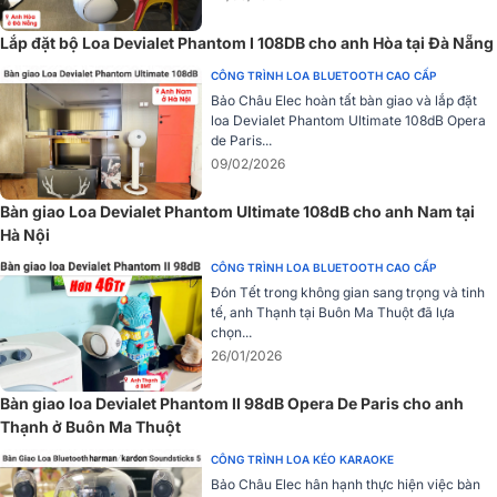
Lắp đặt bộ Loa Devialet Phantom I 108DB cho anh Hòa tại Đà Nẵng
CÔNG TRÌNH LOA BLUETOOTH CAO CẤP
Bảo Châu Elec hoàn tất bàn giao và lắp đặt
loa Devialet Phantom Ultimate 108dB Opera
de Paris...
Thiết kế hình cầu bản quyền riêng của hãng Deviale, nổi bật với vẻ
09/02/2026
đẹp sang trọng, kiêu sa, hãng cho bạn hai sự lựa chọn về màu sắc.
Đó là màu trắng hoặc đen – gam màu classic, dễ phối hợp với mọi
Bàn giao Loa Devialet Phantom Ultimate 108dB cho anh Nam tại
không gian, nội thất gia đình của bạn.
Hà Nội
Vỏ ngoài loa được chế tao từ chất liệu cao cấp, vừa mang đến tính
CÔNG TRÌNH LOA BLUETOOTH CAO CẤP
thẩm mỹ và khả năng trình diễn âm nhạc cao, có thể sử dụng như
Đón Tết trong không gian sang trọng và tinh
vật trang trí trong nhà.
tế, anh Thạnh tại Buôn Ma Thuột đã lựa
chọn...
Đánh giá chất lượng loa Devialet Phantom II 98db
26/01/2026
Công suất hoạt động mạnh mẽ
Bàn giao loa Devialet Phantom II 98dB Opera De Paris cho anh
Vượt trội hơn hẳn các thiết kế khác,
loa Phantom
II 98db Iconi
Thạnh ở Buôn Ma Thuột
White còn cho hiệu suất âm thanh nghe Solo hoang sơ và bùng nổ (
CÔNG TRÌNH LOA KÉO KARAOKE
công suất tối thiểu đã đạt tới: 400 Watts-RMS) dù bạn ở bất kì đâu
Bảo Châu Elec hân hạnh thực hiện việc bàn
trong nhà, mang đến trải nghiệm âm nhạc tuyệt vời nhất.