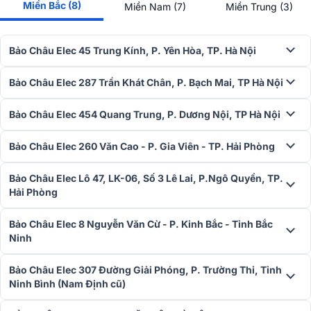
chuyền công nghệ hiện đại, sử dụng hệ thống linh kiện cao cấp,
Miền Bắc (8)
Miền Nam (7)
Miền Trung (3)
tuyển chọn kỹ càng để đảm bảo sản phẩm chất lượng nhất. Đảm
bảo mang đến trải nghiệm âm nhạc tốt nhất.
Bảo Châu Elec 45 Trung Kính, P. Yên Hòa, TP. Hà Nội
Thông số kỹ thuật
Loa Devialet Phantom II 98db Iconic White
Hệ thống củ loa:
Bảo Châu Elec 287 Trần Khát Chân, P. Bạch Mai, TP Hà Nội
1 x Trình điều khiển toàn dải bằng nhôm
Bảo Châu Elec 454 Quang Trung, P. Dương Nội, TP Hà Nội
2 x Trình điều khiển Bass bằng nhôm
Bảo Châu Elec 260 Văn Cao - P. Gia Viên - TP. Hải Phòng
Độ nhạy:
98 dB
Tần số đáp ứng:
18Hz - 21kHz
Bảo Châu Elec Lô 47, LK-06, Số 3 Lê Lai, P.Ngô Quyền, TP.
Hải Phòng
Công suất:
400 Watts RMS
Bảo Châu Elec 8 Nguyễn Văn Cừ - P. Kinh Bắc - Tỉnh Bắc
Chuyển đôi công nghệ kĩ thuật số:
Devialet DAC được nhúng trong
Ninh
Bộ xử lý Devialet Intelligence, 24bits / 96kHz, THD: -112dB
Hệ điều hành:
Devialet 2 (DOS 2) lên đến 24bits / 48kHz
Bảo Châu Elec 307 Đường Giải Phóng, P. Trường Thi, Tỉnh
Ninh Bình (Nam Định cũ)
Bộ xử lý:
ARM Cortex-A9 1.25GHz Bộ nhớ 512MB DDR3-1600