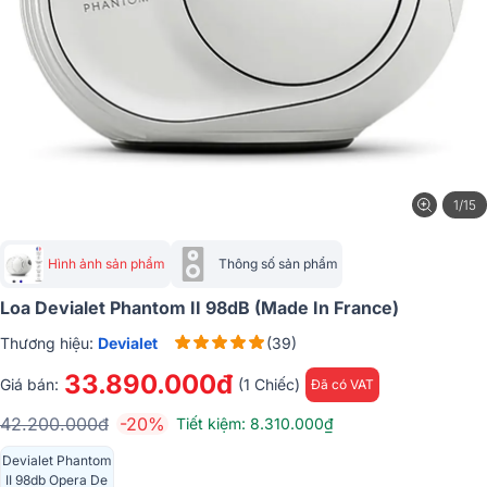
1/15
Hình ảnh sản phẩm
Thông số sản phẩm
Loa Devialet Phantom II 98dB (made In France)
Thương hiệu:
Devialet
(39)
33.890.000đ
Giá bán:
(1 Chiếc)
Đã có VAT
42.200.000đ
-20%
Tiết kiệm: 8.310.000₫
Devialet Phantom
II 98db Opera De