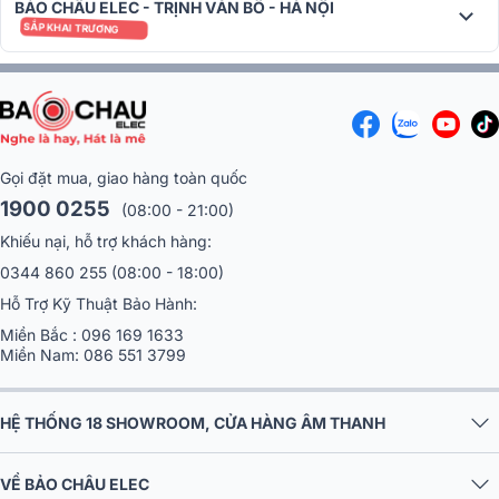
Mạ bên:
Thân máy trắng RAL 9016 | Mặt thép không gỉ trắng mờ
BẢO CHÂU ELEC - TRỊNH VĂN BÔ - HÀ NỘI
SẮP KHAI TRƯƠNG
Kích thước:
(Chiều rộng: 15.7 cm | Chiều cao: 16.8 cm | Chiều sâu:
21.9 cm)
Trọng lượng
: 4,3 kg
Màu sắc:
Đen, Trắng
Gọi đặt mua, giao hàng toàn quốc
1 hộp sản phẩm Loa Devialet Phantom II 98db Iconic
White bao gồm:
1900 0255
(08:00 - 21:00)
Khiếu nại, hỗ trợ khách hàng:
1 Phantom II (2) 98db
1 dây nguồn
0344 860 255
(08:00 - 18:00)
1 sách hướng dẫn sử dụng nhanh
Hỗ Trợ Kỹ Thuật Bảo Hành:
Đừng chần chừ nữa, hãy sở hữu ngay Loa Devialet Phantom II 98db
Miền Bắc :
096 169 1633
Miền Nam:
086 551 3799
Iconic White để có những trải nghiệm âm nhạc tuyệt vời nhất. Liên
hệ hotline
1900 0255
để được tư vấn và hỗ trợ mua hàng chín
hãng nhanh chóng nhất.
HỆ THỐNG 18 SHOWROOM, CỬA HÀNG ÂM THANH
VỀ BẢO CHÂU ELEC