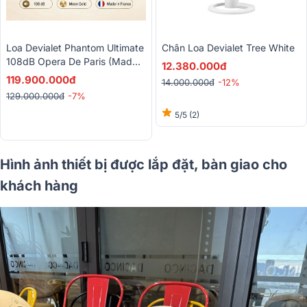
Loa Devialet Phantom Ultimate
Chân Loa Devialet Tree White
108dB Opera De Paris (Made
12.380.000đ
In France)
119.900.000đ
14.000.000đ
-12%
129.000.000đ
-7%
5/5
(2)
Hình ảnh thiết bị được lắp đặt, bàn giao cho
khách hàng