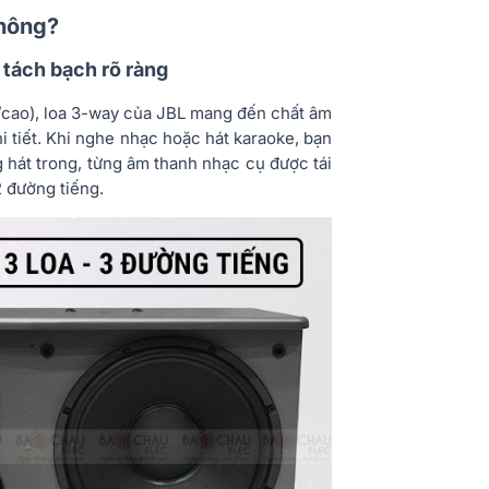
không?
e tách bạch rõ ràn
g
g/cao), loa 3-way của JBL mang đến chất âm
hi tiết. Khi nghe nhạc hoặc hát karaoke, bạn
g hát trong, từng âm thanh nhạc cụ được tái
2 đường tiếng.