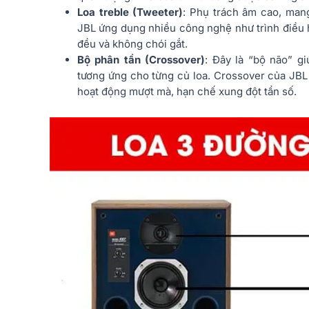
Loa treble (Tweeter)
: Phụ trách âm cao, mang 
JBL ứng dụng nhiều công nghệ như trình điều 
đều và không chói gắt.
Bộ phân tần (Crossover)
: Đây là “bộ não” gi
tương ứng cho từng củ loa. Crossover của JBL 
hoạt động mượt mà, hạn chế xung đột tần số.