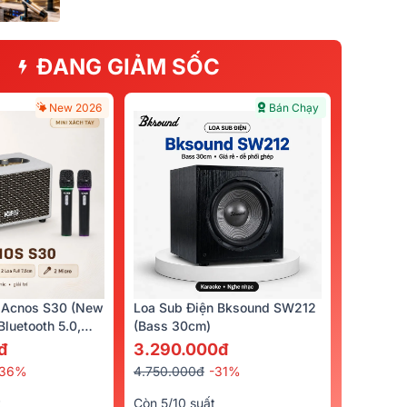
ĐANG GIẢM SỐC
New 2026
Bán Chạy
 Acnos S30 (New
Loa Sub Điện Bksound SW212
luetooth 5.0,
(bass 30cm)
cro)
đ
3.290.000đ
-36%
4.750.000đ
-31%
t
Còn 5/10 suất