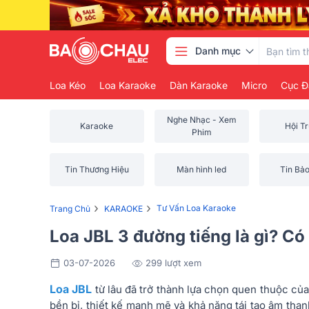
Danh mục
Loa Kéo
Loa Karaoke
Dàn Karaoke
Micro
Cục Đ
Nghe Nhạc - Xem
Karaoke
Hội T
Phim
Tin Thương Hiệu
Màn hình led
Tin Bả
›
›
Tư Vấn Loa Karaoke
Trang Chủ
KARAOKE
Loa JBL 3 đường tiếng là gì? C
03-07-2026
299 lượt xem
Loa JBL
từ lâu đã trở thành lựa chọn quen thuộc củ
bền bỉ, thiết kế mạnh mẽ và khả năng tái tạo âm tha