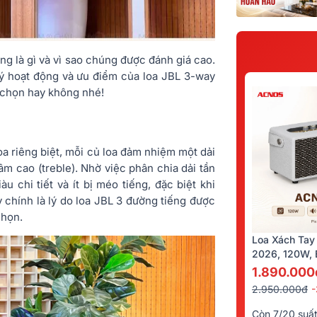
ng là gì và vì sao chúng được đánh giá cao.
lý hoạt động và ưu điểm của loa JBL 3-way
 chọn hay không nhé!
loa riêng biệt, mỗi củ loa đảm nhiệm một dải
âm cao (treble). Nhờ việc phân chia dải tần
 chi tiết và ít bị méo tiếng, đặc biệt khi
 chính là lý do loa JBL 3 đường tiếng được
chọn.
Loa Xách Tay
2026, 120W, B
Kèm 2 Tay Mi
1.890.000
2.950.000đ
Còn 7/20 suấ