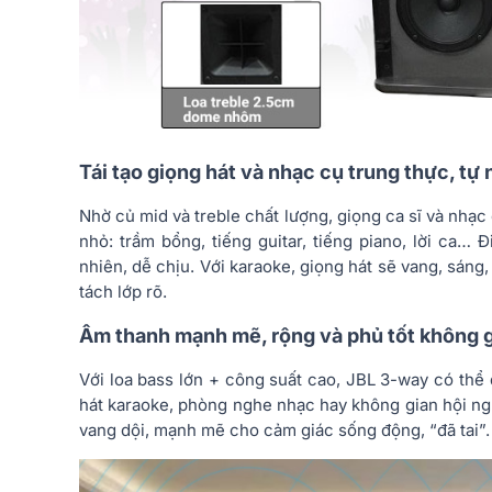
Tái tạo giọng hát và nhạc cụ trung thực, tự 
Nhờ củ mid và treble chất lượng, giọng ca sĩ và nhạc c
nhỏ: trầm bổng, tiếng guitar, tiếng piano, lời ca…
nhiên, dễ chịu. Với karaoke, giọng hát sẽ vang, sáng,
tách lớp rõ.
Âm thanh mạnh mẽ, rộng và phủ tốt không g
Với loa bass lớn + công suất cao, JBL 3-way có thể
hát karaoke, phòng nghe nhạc hay không gian hội ng
vang dội, mạnh mẽ cho cảm giác sống động, “đã tai”.