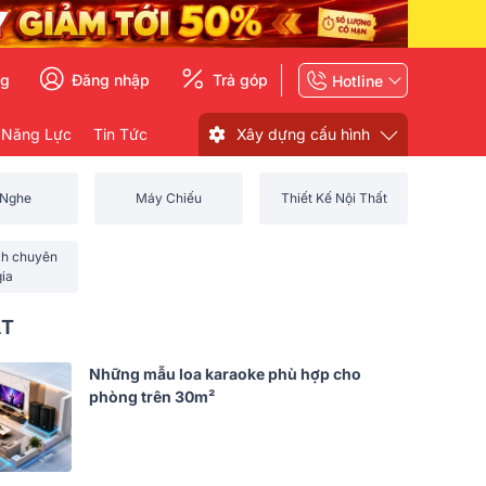
ng
Đăng nhập
Trả góp
Hotline
 Năng Lực
Tin Tức
Xây dựng cấu hình
 Nghe
Máy Chiếu
Thiết Kế Nội Thất
ch chuyên
gia
ẤT
Những mẫu loa karaoke phù hợp cho
phòng trên 30m²