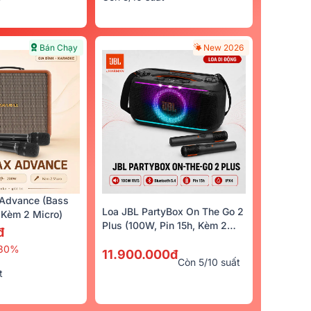
Bán Chạy
New 2026
Advance (Bass
Loa JBL PartyBox On The Go 2
Kèm 2 Micro)
Plus (100W, Pin 15h, Kèm 2
đ
Micro)
30%
11.900.000đ
Còn 5/10 suất
t