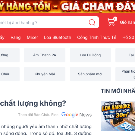
0
Giỏ hà
ẩy
Vang
Mixer
Loa Bluetooth
Công Trình Thực Tế
Hồ Sơ
rường
Âm Thanh PA
Loa Di Động
Tai
Phân tí
o Châu
Khuyến Mãi
Sản phẩm mới
TIN MỚI NH
ó chất lượng không?
Theo dõi Bảo Châu Elec
a những người yêu âm thanh nhờ chất lượng
nh sống động. Trong số đó, loa JBL 3 đường