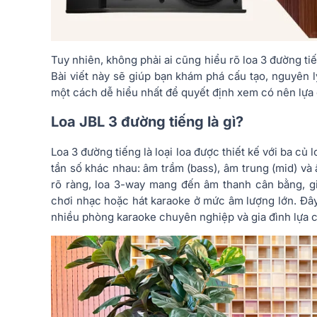
Tuy nhiên, không phải ai cũng hiểu rõ loa 3 đường tiế
Bài viết này sẽ giúp bạn khám phá cấu tạo, nguyên 
một cách dễ hiểu nhất để quyết định xem có nên lựa
Loa JBL 3 đường tiếng là gì?
Loa 3 đường tiếng là loại loa được thiết kế với ba củ 
tần số khác nhau: âm trầm (bass), âm trung (mid) và 
rõ ràng, loa 3-way mang đến âm thanh cân bằng, giàu
chơi nhạc hoặc hát karaoke ở mức âm lượng lớn. Đây
nhiều phòng karaoke chuyên nghiệp và gia đình lựa 