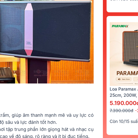
Loa Paramax 
25cm, 200W, 
5.190.000
7.390.000đ
-
 trầm, giúp âm thanh mạnh mẽ và uy lực có
Còn 10/15 suấ
độ sâu và lực đánh tốt hơn.
 nơi tập trung phần lớn giọng hát và nhạc cụ
o về độ sáng, rõ ràng và ít bị đục tiếng.