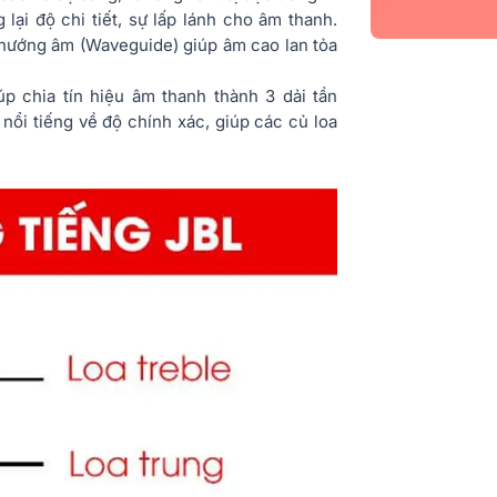
lại độ chi tiết, sự lấp lánh cho âm thanh.
hướng âm (Waveguide) giúp âm cao lan tỏa
úp chia tín hiệu âm thanh thành 3 dải tần
nổi tiếng về độ chính xác, giúp các củ loa