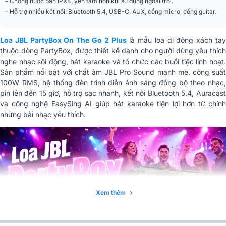
– Chống nước bắn IPX4, yên tâm hơn khi sử dụng ngoài trời.
– Hỗ trợ nhiều kết nối: Bluetooth 5.4, USB-C, AUX, cổng micro, cổng guitar.
Nguồn điện
100 – 240V ~ 50/60Hz
11V / 2A (tối đa, khi loa ở chế độ
Cổng sạc USB
tắt)
Loa JBL PartyBox On The Go 2 Plus
là mẫu loa di động xách tay
thuộc dòng PartyBox, được thiết kế dành cho người dùng yêu thích
Định dạng USB
FAT16, FAT32
nghe nhạc sôi động, hát karaoke và tổ chức các buổi tiệc linh hoạt.
Sản phẩm nổi bật với chất âm JBL Pro Sound mạnh mẽ, công suất
Định dạng phát nhạc
MP3, WAV, FLAC (không áp dụng
100W RMS, hệ thống đèn trình diễn ánh sáng đồng bộ theo nhạc,
qua USB
cho khu vực EMEA)
pin lên đến 15 giờ, hỗ trợ sạc nhanh, kết nối Bluetooth 5.4, Auracast
và công nghệ EasySing AI giúp hát karaoke tiện lợi hơn từ chính
Loại cáp nguồn
Cáp nguồn AC (tùy từng khu vực)
những bài nhạc yêu thích.
Chiều dài cáp nguồn
2 m
Treble
2 loa vòm 2 cm
Tỷ lệ tín hiệu trên
> 80 dB
nhiễu (S/N)
Xem thêm
Bluetooth
Phiên bản 5.4
A2DP V1.4, AVRCP V1.6 (SW),
Hồ sơ Bluetooth