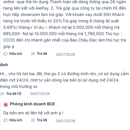
online -qua thẻ tín dụng Thanh toán dễ dàng thông qua 26 ngân
hàng liên kết với AlePay. 2. Trả góp qua công ty tài chính FE đến
trực tiếp showroom làm trả góp. Với khoản vay dưới 30tr Khách
hàng trả trước tối thiểu từ 20%Trả góp trong 6 tháng lãi suất
0.69%/ tháng+ Ví dụ :- Khách nợ lại 5.000.000 mỗi tháng trả
895,000- Nợ lại 10.000.000 mỗi tháng trả 1,790,000 Thủ tục :
CCCD đến chi nhánh gần nhất của Bảo Châu Elec làm thủ tục trả
góp ạ
Hữu ích
Trả lời
26/07/2026
Anh
Tay cầm tích hợp và dây đeo vai thuận tiện
Hi... cho tôi hỏi loa JBL the go 2 có đường kính ntn, có sử dụng cắm
điện mở 24/24, nhờ tư vấn dòng loa bền bỉ sử dụng mở 24/24.
JBL PartyBox On-The-Go 2 Plus được trang bị tay cầm đặt ở vị trí
trong môi trường sx
trung tâm, giúp cân bằng trọng lượng và cầm nắm chắc chắn hơn
Trả lời (1)
08/07/2026
khi di chuyển. Đi kèm là dây đeo vai bản rộng có độ bền cao, giúp
giảm áp lực lên tay khi mang loa trong thời gian dài. Người dùng có
Phòng kinh doanh BCE
thể linh hoạt lựa chọn xách tay hoặc đeo vai tùy theo nhu cầu, đặc
Dạ bên em sẽ liên hệ với anh ạ !
biệt tiện lợi khi mang loa đến các buổi dã ngoại, cắm trại hoặc tiệc
Hữu ích
Trả lời
ngoài trời.
09/07/2026