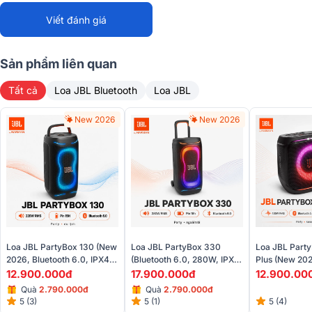
Công nghệ AI
Có
EASYSING tách lời
Viết đánh giá
Dải tần đáp ứng
50Hz – 15kHz (-6dB)
Sản phẩm liên quan
Dải tần truyền không
2404 – 2478 MHz
Tất cả
Loa JBL Bluetooth
Loa JBL
dây
Công suất phát
New 2026
< 8.5 dBm (EIRP)
New 2026
Phạm vi hoạt động
Tối đa 30 m
Thời lượng pin
Lên đến 10 giờ
Loại pin
Li-ion 3.7V / 240mAh
Tần số sóng mang
2404 – 2478 MHz
Loa JBL PartyBox 130 (New
Loa JBL PartyBox 330
Loa JBL Party
2026, Bluetooth 6.0, IPX4,
(Bluetooth 6.0, 280W, IPX4,
Plus (New 202
Mức đầu ra tối đa của
AI Sound Boost, Auracast)
AI Sound Boost)
15h, Bluetooth
< 1 Vrms
12.900.000đ
17.900.000đ
12.900.00
bộ thu
Quà
2.790.000đ
Quà
2.790.000đ
5 (3)
5 (1)
5 (4)
Kích thước micro