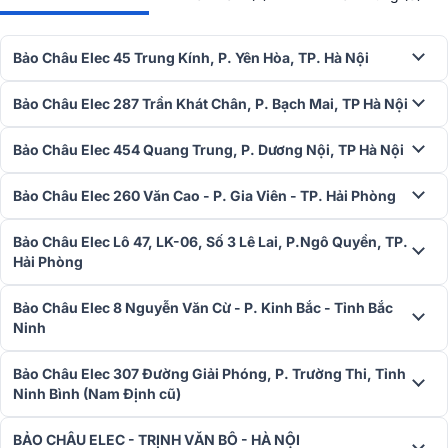
Bảo Châu Elec 45 Trung Kính, P. Yên Hòa, TP. Hà Nội
Bảo Châu Elec 287 Trần Khát Chân, P. Bạch Mai, TP Hà Nội
Bảo Châu Elec 454 Quang Trung, P. Dương Nội, TP Hà Nội
Bảo Châu Elec 260 Văn Cao - P. Gia Viên - TP. Hải Phòng
Bảo Châu Elec Lô 47, LK-06, Số 3 Lê Lai, P.Ngô Quyền, TP.
Hải Phòng
Loa trầm 13.3cm
Bảo Châu Elec 8 Nguyễn Văn Cừ - P. Kinh Bắc - Tỉnh Bắc
Củ loa trầm 13.3cm đảm nhiệm phần năng lượng chính của âm
Ninh
thanh. Tiếng bass có độ chắc, gọn và giàu nhịp điệu, phù hợp với
các thể loại nhạc trẻ, remix, dance, pop, EDM hoặc những bản nhạc
Bảo Châu Elec 307 Đường Giải Phóng, P. Trường Thi, Tỉnh
cần không khí sôi động. Với nhu cầu sử dụng trong phòng khách,
Ninh Bình (Nam Định cũ)
sân vườn, sân thượng hoặc tiệc nhóm nhỏ, dải trầm của loa đủ tạo
cảm giác hào hứng mà không cần phối ghép thêm loa sub rời.
BẢO CHÂU ELEC - TRỊNH VĂN BÔ - HÀ NỘI