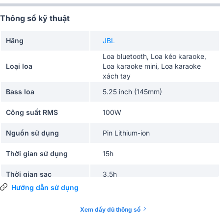
Thông số kỹ thuật
Hãng
JBL
Loa bluetooth, Loa kéo karaoke,
Loại loa
Loa karaoke mini, Loa karaoke
xách tay
Bass loa
5.25 inch (145mm)
Công suất RMS
100W
Nguồn sử dụng
Pin Lithium-ion
Thời gian sử dụng
15h
Thời gian sạc
3,5h
Hướng dẫn sử dụng
Công nghệ âm thanh
JBL Original Pro Sound
Xem đầy đủ thông số
Phím điều khiển
nút bấm - vặn cơ học