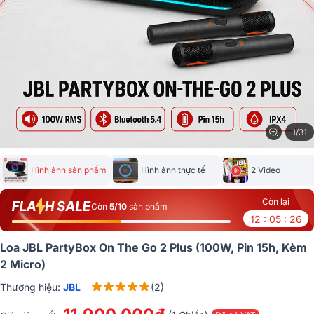
1/31
Hình ảnh sản phẩm
Hình ảnh thực tế
2 Video
Còn lại
Còn
5/10
sản phẩm
12 : 05 : 25
Loa JBL PartyBox On The Go 2 Plus (100W, Pin 15h, Kèm
2 Micro)
Thương hiệu:
JBL
(2)