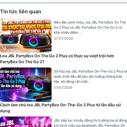
Tin tức liên quan
Nếu đặt cạnh nhau, loa JBL PartyBox On The
Go 2 Plus và JBL PartyBox On The Go 2 có
khá nhiều điểm ...
07/07/2026
Loa JBL PartyBox On The Go 2 Plus có thực sự vượt trội hơn
PartyBox On The Go 2?
Sở hữu loa JBL PartyBox On-The-Go 2 Plus là
bước khởi đầu để bạn tận hưởng những bữa
tiệc sôi động với chất...
01/07/2026
Hoàn thiện chắc chắn, sử dụng ổn định
Cách làm chủ loa JBL PartyBox On-The-Go 2 Plus từ lần đầu sử
Mặt trước của loa được bảo vệ bằng ê-căng thép cứng cáp với 2
dụng
tông màu trắng hoặc đen giúp hạn chế tác động từ va chạm và bảo
vệ hệ thống củ loa bên trong. Phía trên là bảng điều khiển trực quan
JBL tiếp tục khuấy động thị trường loa di động
với các nút chức năng được bố trí khoa học, giúp thao tác nhanh và
khi hé lộ mẫu loa bluetooth JBL PartyBox On