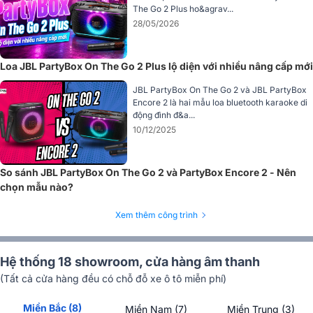
dễ sử dụng. Bên dưới, bốn chân đế cao su giúp loa đứng vững trên
The Go 2 Plus ho&agrav...
nhiều bề mặt, đồng thời giảm rung và tăng độ ổn định khi hoạt động
28/05/2026
ở mức âm lượng lớn.
Cấu hình 1 loa trầm 5,25 inch và 2 loa tweeter vòm
Loa JBL PartyBox On The Go 2 Plus lộ diện với nhiều nâng cấp mới
0,75 inch
JBL PartyBox On The Go 2 và JBL PartyBox
Encore 2 là hai mẫu loa bluetooth karaoke di
JBL PartyBox On The Go 2 Plus sử dụng cấu hình 1 loa trầm đường
động đình đ&a...
kính 13,3 cm và 2 loa tweeter vòm đường kính 1,9 cm. Đây là cấu
10/12/2025
hình được tối ưu cho một mẫu loa di động xách tay, giúp âm thanh
vừa có lực bass tốt, vừa giữ được độ sáng và độ rõ cần thiết ở dải
cao.
So sánh JBL PartyBox On The Go 2 và PartyBox Encore 2 - Nên
chọn mẫu nào?
Xem thêm công trình
Hệ thống 18 showroom, cửa hàng âm thanh
(Tất cả cửa hàng đều có chỗ đỗ xe ô tô miễn phí)
Miền Bắc (8)
Miền Nam (7)
Miền Trung (3)