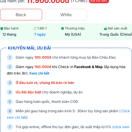
11.900.000đ
(1 Chiếc)
Giá niêm yết:
Đã có VAT
Black
White
Bảo hành
1 đổi 1
Thương hiệu
Nơi sản xuất
12 tháng
7 ngày
Mỹ (USA)
Trung Quốc (China)
KHUYẾN MÃI, ƯU ĐÃI
Giảm ngay
100.000đ
cho khách từng mua tại Bảo Châu Elec
Giảm ngay
100.000đ
khi Check-in
Facebook & Map
(Áp dụng hóa
đơn trên 3tr).
Xem chi tiết
Ở đâu bán rẻ, chúng tôi bán rẻ hơn
Ưu đãi đặc biệt
cho doanh nghiệp, dự án
Giao hàng toàn quốc, thanh toán COD
Miễn phí giao hàng trong bán kính 5- 30km tùy từng sản phẩm (
Click
xem chi tiết
)
Trả góp online, offline thủ tục đơn giản, lãi suất thấp từ 0%
(click xem