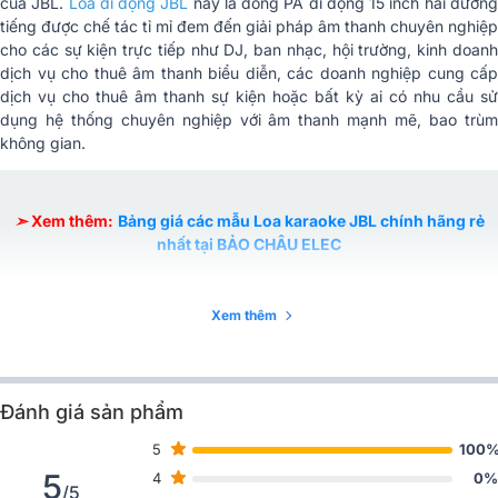
của JBL.
Loa di động JBL
này là dòng PA di động 15 inch hai đườn
tiếng được chế tác tỉ mỉ đem đến giải pháp âm thanh chuyên nghiệp
Model củ bass
915G
cho các sự kiện trực tiếp như DJ, ban nhạc, hội trường, kinh doanh
dịch vụ cho thuê âm thanh biểu diễn, các doanh nghiệp cung cấp
tích hợp bộ khuếch đại Class D,
Công nghệ âm thanh
Công nghệ DriveRack, DSP
dịch vụ cho thuê âm thanh sự kiện hoặc bất kỳ ai có nhu cầu sử
dụng hệ thống chuyên nghiệp với âm thanh mạnh mẽ, bao trùm
Max SPL
133 dB
không gian.
Dải tần số đáp tuyến
48 Hz - 19 kHz (4π)
(-10dB)
➣
Xem thêm:
Bảng giá các mẫu Loa karaoke JBL chính hãng rẻ
nhất tại BẢO CHÂU ELEC
Dải tần số đáp tuyến
60 Hz - 16 kHz (4π)
(-3dB)
JBL Pro Connect cung cấp chức
Ứng dụng điều khiển
Xem thêm
Đánh giá thiết kế của Loa JBL PRX915
năng BLE để điều khiển DSP lên
trên điện thoại
đến 10 loa
JBL PRX 915
thuộc series PRX900 có kiểu dáng đường bệ, chắ
Hệ thống làm mát
làm mát tự nhiên ko quạt
chắn với kích thước (HxWxD) là 717 x 465 x 383 mm cùng trọng
Đánh giá sản phẩm
lượng 24.1kg. Mặt trước thiết kế tấm ê căng bằng kim loại cao cấp
Trở kháng đầu vào
100K ohm cân bằng
bảo vệ hệ thống linh kiện bên trong trước những tác động ngoại lực.
5
100
Hai tay cầm được thiết kế ở mặt trên và mặt bên rất thích hợp mang
5
Gain đầu vào
0-36dB gain
4
0%
đi trong các chuyến đi lưu diễn, sự kiện ngoài trời hay đặt lên các
/5