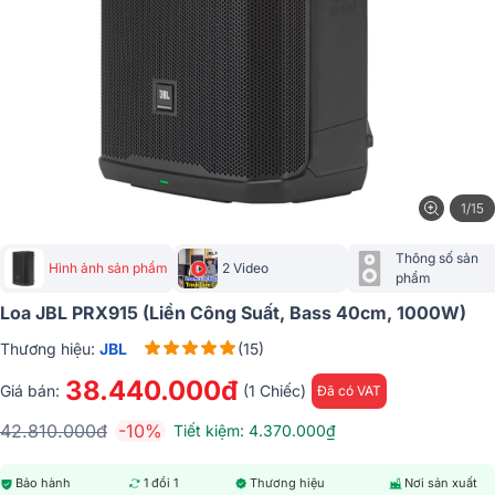
1/15
Thông số sản 
Hình ảnh sản phẩm
2 Video
phẩm
Loa JBL PRX915 (Liền Công Suất, Bass 40cm, 1000W)
Thương hiệu:
JBL
(15)
38.440.000đ
Giá bán:
(1 Chiếc)
Đã có VAT
42.810.000đ
-10%
Tiết kiệm: 4.370.000₫
Bảo hành
1 đổi 1
Thương hiệu
Nơi sản xuất