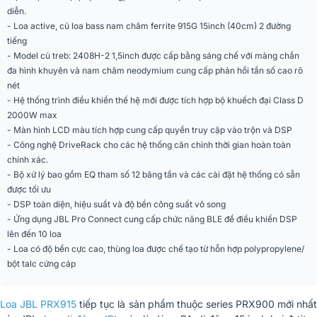
diễn.
- Loa active, củ loa bass nam châm ferrite 915G 15inch (40cm) 2 đường
Góc phủ âm (Ngang x
90° x 50°
tiếng
Dọc)
- Model củ treb: 2408H-2 1,5inch được cấp bằng sáng chế với màng chắn
đa hình khuyên và nam châm neodymium cung cấp phản hồi tần số cao rõ
Kiểu loa
Liền công suất (Active)
nét
- Hệ thống trình điều khiển thế hệ mới được tích hợp bộ khuếch đại Class D
Số đường tiếng
2 đường tiếng
2000W max
- Màn hình LCD màu tích hợp cung cấp quyền truy cập vào trộn và DSP
Dáng loa
Loa fullrange (phổ thông)
- Công nghệ DriveRack cho các hệ thống căn chỉnh thời gian hoàn toàn
Karaoke, Sân khấu, Sự kiện, Quán
chính xác.
Ứng dụng mở rộng
bar, Hội trường
- Bộ xử lý bao gồm EQ tham số 12 băng tần và các cài đặt hệ thống có sẵn
được tối ưu
Tiện ích
Có bluetooth, Có màn hiển thị LCD
- DSP toàn diện, hiệu suất và độ bền công suất vô song
- Ứng dụng JBL Pro Connect cung cấp chức năng BLE để điều khiển DSP
Cổng kết nối
XLR, AUX 3.5mm
lên đến 10 loa
- Loa có độ bền cực cao, thùng loa được chế tạo từ hỗn hợp polypropylene/
Màu sắc
Đen
bột talc cứng cáp
Chất liệu
Nhựa cao cấp
Loa JBL PRX915
tiếp tục là sản phẩm thuộc series PRX900 mới nhấ
Phân khúc
Cao cấp