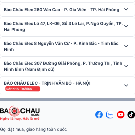
Bảo Châu Elec 260 Văn Cao - P. Gia Viên - TP. Hải Phòng
Bảo Châu Elec Lô 47, LK-06, Số 3 Lê Lai, P.Ngô Quyền, TP.
Hải Phòng
Công nghệ dbx DriveRack trên bo mạch của PRX 915 tích hợp bao
gồm tính năng Chống phản hồi tự động trực tiếp và cố định, bộ giới
hạn hệ thống mềm với tùy chọn Soundcraft Overeasy và cài đặt
Bảo Châu Elec 8 Nguyễn Văn Cừ - P. Kinh Bắc - Tỉnh Bắc
Ninh
trước độ trễ của loa 180ms trong khoảng thời gian 100 micro giây
để hệ thống căn chỉnh thời gian chính xác.
Bảo Châu Elec 307 Đường Giải Phóng, P. Trường Thi, Tỉnh
Hiệu suất âm thanh bùng nổ
Ninh Bình (Nam Định cũ)
Vì phục vụ các không gian yêu cầu màn biểu diễn trực tiếp cần
BẢO CHÂU ELEC - TRỊNH VĂN BÔ - HÀ NỘI
công năng và hiệu suất cao,
Loa biểu diễn JBL PRX915
sử dụng b
SẮP KHAI TRƯƠNG
khuếch đại công suất Class D 2.000W (cực đại) nhẹ, hiệu quả mang
tới âm thanh với độ nét tốt nhất cùng tính năng nén công suất tối
thiểu cả khi âm lượng tối đa. Bộ khuếch đại loa trầm kết nối giữ cho
dòng điện tăng lên đồng thời giảm sóng hài xuyên âm tới trình điều
khiển nén.
Gọi đặt mua, giao hàng toàn quốc