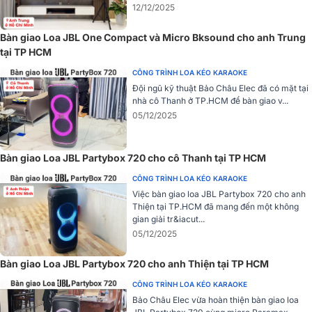
36mm cùng sáu điểm treo M10 giúp người dùng lắp cố định loa dễ
12/12/2025
dàng.
Loa di động JBL PRX915
có ổ cắm kép 36mm và sáu điể
treo M10 để người dùng có thể lắp đặt loa cố định loa. Thiết kế
Bàn giao Loa JBL One Compact và Micro Bksound cho anh Trung
cổng loa FEA giảm tiếng ồn và biến dạng không khí. Thiết kế dàn ít
tại TP HCM
nhiễu, độ méo thấp.
CÔNG TRÌNH LOA KÉO KARAOKE
Đánh giá chất lượng của Loa PA JBL PRX915
Đội ngũ kỹ thuật Bảo Châu Elec đã có mặt tại
nhà cô Thanh ở TP.HCM để bàn giao v...
Âm thanh sắc nét được cải tiến
05/12/2025
Loa JBL PRX915
với những cải tiến từ hình dạng nón đến thùng lo
mang đến cải tiến âm thanh JBL mới nhất. Các trình điều khiển
Bàn giao Loa JBL Partybox 720 cho cô Thanh tại TP HCM
nén JBL 2408H-2 1,5inch đã được cấp bằng sáng chế kết hợp
màng chắn đa hình khuyên cùng nam châm neodymium mang lại
CÔNG TRÌNH LOA KÉO KARAOKE
phản hồi tần số cao chi tiết cả khi ở mức âm lượng tối đa.
Việc bàn giao loa JBL Partybox 720 cho anh
Thiện tại TP.HCM đã mang đến một không
gian giải tr&iacut...
05/12/2025
Bàn giao Loa JBL Partybox 720 cho anh Thiện tại TP HCM
CÔNG TRÌNH LOA KÉO KARAOKE
Bảo Châu Elec vừa hoàn thiện bàn giao loa