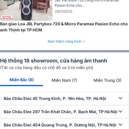
JBL Partybox 720 cùng micro Paramax
Pasion Echo cho...
Cảm biến nhiệt NTC bảo vệ đầu dò hiệu quả thông qua việc
29/11/2025
giảm công suất truyền đến khi đạt đến giới hạn nhiệt. Ống dẫn sóng
điều khiển hình ảnh (Image Control Waveguides) của PRX915 cung
Bàn giao Loa JBL Partybox 720 & Micro Paramax Pasion Echo cho
cấp độ rộng chùm tia và định hướng tối ưu.
anh Thịnh tại TP HCM
Điều chỉnh toàn diện DSP và trình điều khiển cao cấp
Xem thêm công trình
DSP hàng đầu được tích hợp trong
loa di động JBL PRX915
dễ dàng
truy cập qua ứng dụng JBL Pro Connect cùng màn LCD màu tích
Hệ thống 18 showroom, cửa hàng âm thanh
hợp đầy đủ trên bo mạch. Bộ xử lý của thiết bị gồm có EQ tham
(Tất cả cửa hàng đều có chỗ đỗ xe ô tô miễn phí)
số 12 băng tần và điều khiển âm sắc cùng các cài đặt hệ thống có
sẵn tối ưu hóa.
Miền Bắc (8)
Miền Nam (7)
Miền Trung (3)
Bảo Châu Elec 45 Trung Kính, P. Yên Hòa, TP. Hà Nội
Bảo Châu Elec 287 Trần Khát Chân, P. Bạch Mai, TP Hà Nội
Bảo Châu Elec 454 Quang Trung, P. Dương Nội, TP Hà Nội