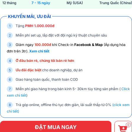
12 tháng
7 - 15 ngày
Mỹ (USA)
Trung Quốc (China)
KHUYẾN MÃI, ƯU ĐÃI
Tặng
PMH 1.000.000đ
Miễn phí set up, lắp đặt với đội ngũ kỹ thuật chuyên sâu
Giảm ngay
100.000đ
khi Check-in
Facebook & Map
(Áp dụng hóa
đơn trên 3tr).
Xem chi tiết
Ở đâu bán rẻ, chúng tôi bán rẻ hơn
Ưu đãi đặc biệt
cho doanh nghiệp, dự án
Giao hàng toàn quốc, thanh toán COD
Miễn phí giao hàng trong bán kính 5- 30km tùy từng sản phẩm (
Click
xem chi tiết
)
Trả góp online, offline thủ tục đơn giản, lãi suất thấp từ 0%
(click xem
chi tiết)
0
ĐẶT MUA NGAY