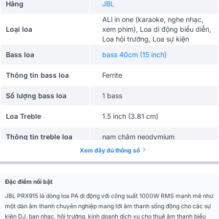
Hãng
JBL
ALl in one (karaoke, nghe nhạc,
Loại loa
xem phim), Loa di động biểu diễn,
Loa hội trường, Loa sự kiện
Bass loa
bass 40cm (15 inch)
Thông tin bass loa
Ferrite
Số lượng bass loa
1 bass
Loa Treble
1.5 inch (3.81 cm)
Thông tin treble loa
nam châm neodymium
Xem đầy đủ thông số
Số lượng treble loa
1 treble
Công suất RMS
1000W
Đặc điểm nổi bật
JBL PRX915 là dòng loa PA di động với công suất 1000W RMS mạnh mẽ như
Công suất Peak
2000W
một dàn âm thanh chuyên nghiệp mang tới âm thanh sống động cho các sự
kiện DJ, ban nhạc, hội trường, kinh doanh dịch vụ cho thuê âm thanh biểu
Trở kháng
4 ohms