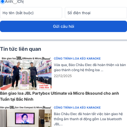
Anh
Chị
Gửi câu hỏi
Tin tức liên quan
CÔNG TRÌNH LOA KÉO KARAOKE
Vừa qua, Bảo Châu Elec đã hoàn thiện và bàn
giao thành công hệ thống loa ...
22/12/2025
Bàn giao loa JBL Partybox Ultimate và Micro Bksound cho anh
Tuấn tại Bắc Ninh
Giống như các sản phẩm khác của JBL, trước khi đến tay người tiêu
CÔNG TRÌNH LOA KÉO KARAOKE
dùng,
PRX915
được kiểm tra tỉ mỉ và chi tiết một bài kiểm tra về đ
Bảo Châu Elec đã hoàn tất việc bàn giao hệ
bền kéo dài 100 giờ từ các chuyên gia hàng đầu trong ngành. Đảm
thống âm thanh di động gồm Loa bluetooth
bảo thiết bị hoạt động tốt trong thực tế.
Loa PRX915
có ổ cắm ké
JBL...