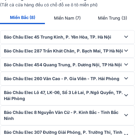
bãi biển cho đến các pha rơi rớt va chạm bất ngờ trong party, JBL
(Tất cả cửa hàng đều có chỗ đỗ xe ô tô miễn phí)
Xtreme 5 đều có thể chịu đựng và hoạt động bền bỉ mà không gặp
bất kỳ gián đoạn nào.
Miền Bắc (8)
Miền Nam (7)
Miền Trung (3)
Bảo Châu Elec 45 Trung Kính, P. Yên Hòa, TP. Hà Nội
Bảo Châu Elec 287 Trần Khát Chân, P. Bạch Mai, TP Hà Nội
Bảo Châu Elec 454 Quang Trung, P. Dương Nội, TP Hà Nội
Bảo Châu Elec 260 Văn Cao - P. Gia Viên - TP. Hải Phòng
Bảo Châu Elec Lô 47, LK-06, Số 3 Lê Lai, P.Ngô Quyền, TP.
Hải Phòng
Bảo Châu Elec 8 Nguyễn Văn Cừ - P. Kinh Bắc - Tỉnh Bắc
Ninh
Bên cạnh đó, JBL cũng thể hiện tinh thần trách nhiệm với môi trường
Bảo Châu Elec 307 Đường Giải Phóng, P. Trường Thi, Tỉnh