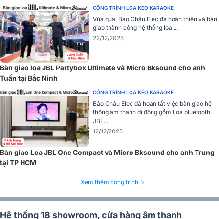
CÔNG TRÌNH LOA KÉO KARAOKE
Vừa qua, Bảo Châu Elec đã hoàn thiện và bàn
giao thành công hệ thống loa ...
22/12/2025
Bàn giao loa JBL Partybox Ultimate và Micro Bksound cho anh
1. Thiết kế siêu bền bỉ chuẩn IP68 chống chịu mọi
Tuấn tại Bắc Ninh
va đập thực tế
CÔNG TRÌNH LOA KÉO KARAOKE
Nhìn tổng thể,
JBL Xtreme 5
vẫn giữ kiểu dáng hình trụ thuôn dà
Bảo Châu Elec đã hoàn tất việc bàn giao hệ
thống âm thanh di động gồm Loa bluetooth
đặc trưng của dòng Xtreme. Tuy nhiên các chi tiết kỹ thuật đã được
JBL...
tối ưu hóa mạnh mẽ để gia tăng độ bền công nghiệp trong môi
12/12/2025
trường thực tế. Thiết kế của loa đạt đến sự cân bằng hoàn hảo nhờ
hệ thống
móc treo tiện lợi
kết hợp cùng
dây đeo vai có thể tùy
Bàn giao Loa JBL One Compact và Micro Bksound cho anh Trung
chỉnh độ dài
, giúp người dùng dễ dàng cầm nắm, khoác lên vai v
tại TP HCM
dịch chuyển linh hoạt trên mọi hành trình.
Về độ bền thực chiến, JBL Xtreme 5 sở hữu thiết kế siêu cứng cáp
Xem thêm công trình
với cấu trúc
chống va đập vượt trội
. Loa được trang bị chuẩn bả
vệ
IP68
, mang lại khả năng chống nước, chống bụi ở mức tối cao
Từ những cú tạt nước mạnh ở thành hồ bơi, cát bụi khô khốc trên
Hệ thống 18 showroom, cửa hàng âm thanh