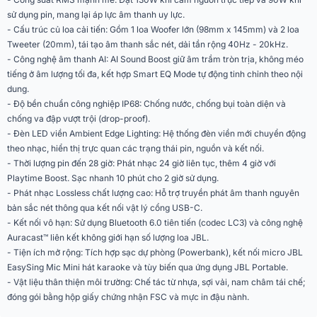
sử dụng pin, mang lại áp lực âm thanh uy lực.
Ứng dụng điều khiển
JBL Portable
- Cấu trúc củ loa cải tiến: Gồm 1 loa Woofer lớn (98mm x 145mm) và 2 loa
trên điện thoại
Tweeter (20mm), tái tạo âm thanh sắc nét, dải tần rộng 40Hz - 20kHz.
- Công nghệ âm thanh AI: AI Sound Boost giữ âm trầm tròn trịa, không méo
Phân khúc
Tiêu chuẩn
tiếng ở âm lượng tối đa, kết hợp Smart EQ Mode tự động tinh chỉnh theo nội
1 loa woofer 98mm x 145mm và 2
dung.
Hệ thống màng loa
loa tweeter 20mm
- Độ bền chuẩn công nghiệp IP68: Chống nước, chống bụi toàn diện và
chống va đập vượt trội (drop-proof).
Công suất định mức
130W RMS (1 x 90W RMS woofer
- Đèn LED viền Ambient Edge Lighting: Hệ thống đèn viền mới chuyển động
(AC Mode - Cắm
và 2 x 20W RMS tweeter)
theo nhạc, hiển thị trực quan các trạng thái pin, nguồn và kết nối.
nguồn)
- Thời lượng pin đến 28 giờ: Phát nhạc 24 giờ liên tục, thêm 4 giờ với
Playtime Boost. Sạc nhanh 10 phút cho 2 giờ sử dụng.
Công suất định mức
90W RMS (1 x 60W RMS woofer
- Phát nhạc Lossless chất lượng cao: Hỗ trợ truyền phát âm thanh nguyên
(Battery Mode - Dùng
và 2 x 15W RMS tweeter)
bản sắc nét thông qua kết nối vật lý cổng USB-C.
pin)
- Kết nối vô hạn: Sử dụng Bluetooth 6.0 tiên tiến (codec LC3) và công nghệ
Auracast™ liên kết không giới hạn số lượng loa JBL.
Dải tần số đáp ứng
40 Hz - 20 kHz
- Tiện ích mở rộng: Tích hợp sạc dự phòng (Powerbank), kết nối micro JBL
EasySing Mic Mini hát karaoke và tùy biến qua ứng dụng JBL Portable.
Tỉ lệ tín hiệu trên nhiễu
Lớn hơn 80 dB
(SNR)
- Vật liệu thân thiện môi trường: Chế tác từ nhựa, sợi vải, nam châm tái chế;
đóng gói bằng hộp giấy chứng nhận FSC và mực in đậu nành.
Pin Li-ion polymer 68Wh (Tương
Loại cấu trúc pin