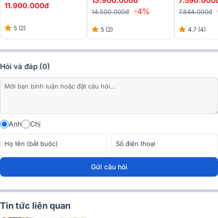
13.900.000đ
7.590.000
Kèm 2 Micro)
11.900.000đ
-4%
14.500.000đ
7.844.000đ
5 (2)
5 (2)
4.7 (4)
Hỏi và đáp (0)
Anh
Chị
Gửi câu hỏi
Tin tức liên quan