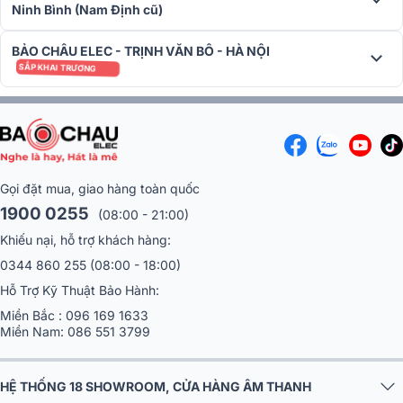
khi chế tác loa một phần từ vật liệu xanh: phần vỏ nhựa và sợi vải
Ninh Bình (Nam Định cũ)
lưới bọc loa sử dụng vật liệu tái chế hậu tiêu thụ (không chứa thành
phần độc hại PVC), màng loa dùng nam châm tái chế, và toàn bộ
BẢO CHÂU ELEC - TRỊNH VĂN BÔ - HÀ NỘI
bao bì đóng gói đều làm từ hộp giấy đạt chứng nhận FSC cùng mực
SẮP KHAI TRƯƠNG
in đậu nành thân thiện.
Sản phẩm chính hãng 100% mới đã có mặt trên toàn hệ thống Bảo
Châu Elec với đầy đủ các phiên bản màu sắc cá tính: Black (Đen),
Blue (Xanh) và Squad (Rằn ri).
Gọi đặt mua, giao hàng toàn quốc
1900 0255
(08:00 - 21:00)
Khiếu nại, hỗ trợ khách hàng:
0344 860 255
(08:00 - 18:00)
Hỗ Trợ Kỹ Thuật Bảo Hành:
Miền Bắc :
096 169 1633
Miền Nam:
086 551 3799
HỆ THỐNG 18 SHOWROOM, CỬA HÀNG ÂM THANH