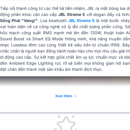
đương 7.2V / 9444mAh)
Tiếp nối thành công từ các thế hệ tiền nhiệm, JBL ra mắt dòng loa di
Phiên bản Bluetooth
Bluetooth 6.0
động phân khúc cận cao cấp
JBL Xtreme 5
với slogan đầy cá tính
Sống Phải "Vang!"
. Loa bluetooth
JBL Xtreme 5
là một bước nhả
Nhiệt độ hoạt động tối
40 độ C
vọt toàn diện về cả công nghệ xử lý lẫn chất lượng phần cứng. Sở
đa
hữu mạch công suất RMS mạnh mẽ lên đến 130W, thuật toán AI
Sound Boost và Smart EQ Mode thông minh, khả năng truyền dẫn
Kích thước thực tế loa
346mm x 165mm x 155mm
nhạc Lossless đỉnh cao cùng thiết kế siêu bền bỉ chuẩn IP68. Đây
(Rộng x Cao x Sâu)
chắc chắn là người bạn đồng hành hoàn hảo cho mọi nhu cầu giải trí
di động cao cấp. Sự kết hợp giữa chất âm uy lực chuẩn mực và dải
Trọng lượng thuần của
2.9 kg
đèn Ambient Edge Lighting rực rỡ sẽ biến mọi không gian nơi bạn
loa
đặt chân đến thành một sân khấu âm thanh đích thực.
Kích thước đóng hộp
378mm x 180mm x 241mm
(Rộng x Cao x Sâu)
Tổng trọng lượng
Xem thêm
4.2 kg
đóng hộp
Nhập khẩu & Phân
Công ty TNHH Phúc Giang
phối