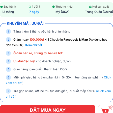
Bảo hành
1 đổi 1
Thương hiệu
Nơi sản xuất
12 tháng
7 ngày
Mỹ (USA)
Trung Quốc (China)
KHUYẾN MÃI, ƯU ĐÃI
Tặng thêm 3 tháng bảo hành chính hãng
Giảm ngay
100.000đ
khi Check-in
Facebook & Map
(Áp dụng hóa
đơn trên 3tr).
Xem chi tiết
Ở đâu bán rẻ, chúng tôi bán rẻ hơn
Ưu đãi đặc biệt
cho doanh nghiệp, dự án
Giao hàng toàn quốc, thanh toán COD
Miễn phí giao hàng trong bán kính 5- 30km tùy từng sản phẩm (
Click
xem chi tiết
)
Trả góp online, offline thủ tục đơn giản, lãi suất thấp từ 0%
(click xem
chi tiết)
0
ĐẶT MUA NGAY