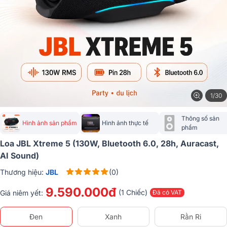
1/30
Thông số sản 
Hình ảnh sản phẩm
Hình ảnh thực tế
phẩm
Loa JBL Xtreme 5 (130W, Bluetooth 6.0, 28h, Auracast,
AI Sound)
Thương hiệu:
JBL
(0)
9.590.000đ
(1 Chiếc)
Giá niêm yết:
Đã có VAT
Đen
Xanh
Rằn Ri