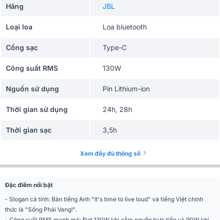
Hãng
JBL
Loại loa
Loa bluetooth
Cổng sạc
Type-C
Công suất RMS
130W
Nguồn sử dụng
Pin Lithium-ion
Thời gian sử dụng
24h, 28h
Thời gian sạc
3,5h
kiêm sạc dự phòng, có đèn led,
Tiện ích
Xem đầy đủ thông số
Kết nối nhiều loa Auracast
Chống nước
IP68
Đặc điểm nổi bật
Kết nối
bluetooth
- Slogan cá tính: Bản tiếng Anh "It's time to live loud" và tiếng Việt chính
thức là "Sống Phải Vang!".
Cổng kết nối
USB Type-C
- Công suất RMS mạnh mẽ: Đạt 130W khi cắm nguồn trực tiếp và 90W khi