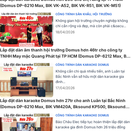
1800W, loa Domus DP-6215 MAX sẵn sàng đáp ứng mọi nhu cầu
(Domus DP-6210 Max, BIK VK-A52, BIK VK-R51, BIK VK-M51)
âm thanh trong các sự kiện lớn. Dù là âm trầm sâu lắng hay âm
treble sắc nét, DP-6215 MAX luôn duy trì được độ ổn định và chất
CÔNG TRÌNH SÂN KHẤU, HỘI TRƯỜNG
lượng âm thanh cao.
Không gian hội trường chuyên nghiệp không
chỉ cần rộng và đẹp, mà còn phải c&oacu...
18/04/2026
Lắp đặt dàn âm thanh hội trường Domus hơn 46tr cho công ty
TNHH May mặc Quang Phát tại TP HCM (Domus DP-6212 Max, BIK
VM630A, Bksound KP500...)
CÔNG TRÌNH DÀN KARAOKE DOMUS
Không cần chi quá nhiều tiền, anh Luân tại
Bắc Ninh vẫn sở hữu một dàn karaoke gia
đình...
17/04/2026
Lắp đặt dàn karaoke Domus hơn 27tr cho anh Luân tại Bắc Ninh
(Domus DP-6210 Max, BIK VM420A, Bksound KP500, Bksound
SW212, BCE U900 Plus X)
CÔNG TRÌNH DÀN KARAOKE DOMUS
Bảo Châu Elec tiếp tục hoàn thiện lắp đặt dàn
karaoke gia đình Domus hơn 26 triệu đồng