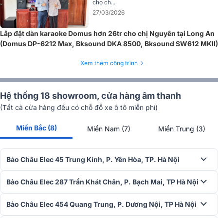
Độ nhạy 98 dB (1W@1m) và SPL tối đa 125 dB (đỉnh 131 dB) đảm
cho ch...
bảo âm thanh luôn mạnh mẽ, đầy đủ và không bị méo tiếng dù ở
27/03/2026
công suất cao nhất.
Lắp đặt dàn karaoke Domus hơn 26tr cho chị Nguyên tại Long An
Âm thanh đồng đều, mượt mà
(Domus DP-6212 Max, Bksound DKA 8500, Bksound SW612 MKII)
Với góc phủ âm 70° x 60°, DP-6215 MAX mang đến khả năng phủ
Xem thêm công trình
sóng âm thanh rộng, đồng đều cả trên và ngoài trục. Điều này giúp
âm thanh được phân bổ đều khắp không gian, không còn hiện
tượng âm thanh bị tập trung quá nhiều ở một khu vực nào đó. Dù
Hệ thống 18 showroom, cửa hàng âm thanh
bạn lắp đặt loa theo hướng dọc hay ngang, âm thanh vẫn luôn mượt
(Tất cả cửa hàng đều có chỗ đỗ xe ô tô miễn phí)
mà và đầy đủ.
Công nghệ SonicGuard™
Miền Bắc (8)
Miền Nam (7)
Miền Trung (3)
Công nghệ SonicGuard™ được tích hợp để bảo vệ trình điều khiển
tần số cao khỏi tình trạng quá tải điện, giúp loa duy trì hiệu suất tối
Bảo Châu Elec 45 Trung Kính, P. Yên Hòa, TP. Hà Nội
ưu mà không ảnh hưởng đến chất lượng âm thanh.
Bảo Châu Elec 287 Trần Khát Chân, P. Bạch Mai, TP Hà Nội
Bảo Châu Elec 454 Quang Trung, P. Dương Nội, TP Hà Nội