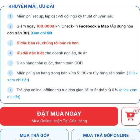
KHUYẾN MÃI, ƯU ĐÃI
Miễn phí set up, lắp đặt với đội ngũ kỹ thuật chuyên sâu
Giảm ngay
100.000đ
khi Check-in
Facebook & Map
(Áp dụng hóa
đơn trên 3tr).
Xem chi tiết
Ở đâu bán rẻ, chúng tôi bán rẻ hơn
Ưu đãi đặc biệt
cho doanh nghiệp, dự án
Giao hàng toàn quốc, thanh toán COD
Miễn phí giao hàng trong bán kính 5- 30km tùy từng sản phẩm (
Click
xem chi tiết
)
Trả góp online, offline thủ tục đơn giản, lãi suất thấp từ 0%
(click xem
chi tiết)
0
ĐẶT MUA NGAY
Mua Online Hoặc Tại Cửa Hàng
MUA TRẢ GÓP
MUA TRẢ GÓP ONLINE