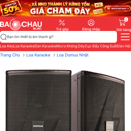
0
Trả góp
Đăng nhập
Giỏ hàng
Bạn tìm thiết bị âm thanh gì?
Loa Kéo
Loa Karaoke
Dàn Karaoke
Micro Không Dây
Cục Đẩy Công Suất
Dàn Hội
›
›
Trang Chủ
Loa Karaoke
Loa Domus Nhật