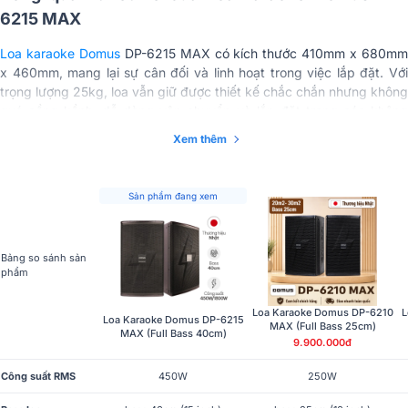
6215 MAX
Loa karaoke Domus
DP-6215 MAX có kích thước 410mm x 680m
x 460mm, mang lại sự cân đối và linh hoạt trong việc lắp đặt. Với
trọng lượng 25kg, loa vẫn giữ được thiết kế chắc chắn nhưng không
quá cồng kềnh, dễ dàng vận chuyển và lắp đặt trong các không
gian khác nhau.
Xem thêm
Sản phẩm đang xem
Bảng so sánh sản
phẩm
Loa Karaoke Domus DP-6210
L
Loa Karaoke Domus DP-6215
MAX (Full Bass 25cm)
MAX (Full Bass 40cm)
9.900.000đ
Công suất RMS
450W
250W