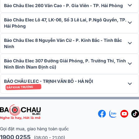
Bảo Châu Elec 260 Văn Cao - P. Gia Viên - TP. Hải Phòng
Bảo Châu Elec Lô 47, LK-06, Số 3 Lê Lai, P.Ngô Quyền, TP.
Hải Phòng
Bảo Châu Elec 8 Nguyễn Văn Cừ - P. Kinh Bắc - Tỉnh Bắc
Ninh
Bảo Châu Elec 307 Đường Giải Phóng, P. Trường Thi, Tỉnh
Ninh Bình (Nam Định cũ)
BẢO CHÂU ELEC - TRỊNH VĂN BÔ - HÀ NỘI
Bên cạnh đó, công nghệ chiếu sáng âm thanh thụ động (PSL) không
SẮP KHAI TRƯƠNG
chỉ tạo điểm nhấn ánh sáng ấn tượng mà còn thể hiện sự tiến bộ
trong thiết kế của loa. Logo DOMUS PRO LOUD có thể xoay và phát
sáng, không chỉ dễ dàng tích hợp vào không gian lắp đặt mà còn
làm tăng vẻ đẹp thẩm mỹ cho hệ thống âm thanh.
Bộ phân tần chính xác
Gọi đặt mua, giao hàng toàn quốc
Bộ phân tần của loa DP-6215 MAX được thiết kế cực kỳ chính xác
1900 0255
(08:00 - 21:00)