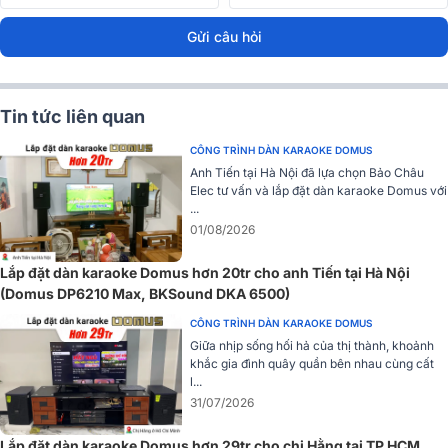
Gửi câu hỏi
Tin tức liên quan
CÔNG TRÌNH DÀN KARAOKE DOMUS
Anh Tiến tại Hà Nội đã lựa chọn Bảo Châu
Elec tư vấn và lắp đặt dàn karaoke Domus với
...
01/08/2026
Lắp đặt dàn karaoke Domus hơn 20tr cho anh Tiến tại Hà Nội
Cũng giống như các sản phẩm khác trong dòng DP, loa trang bị 1
(Domus DP6210 Max, BKSound DKA 6500)
loa treble 4.4cm TR44026-2 cuộn coil 1.7inch, từ Ferrite. Điều này
giúp loa không chỉ thể hiện giọng hát trung thực mà còn làm nổi bật
CÔNG TRÌNH DÀN KARAOKE DOMUS
tất cả các chi tiết trong nhạc cụ, tạo ra âm thanh cân bằng và mượt
Giữa nhịp sống hối hả của thị thành, khoảnh
mà.
khắc gia đình quây quần bên nhau cùng cất
l...
Hiệu suất âm thanh mạnh mẽ
31/07/2026
Với công suất RMS 450W, công suất tối đa 900W và công suất đỉnh
Lắp đặt dàn karaoke Domus hơn 29tr cho chị Hằng tại TP HCM