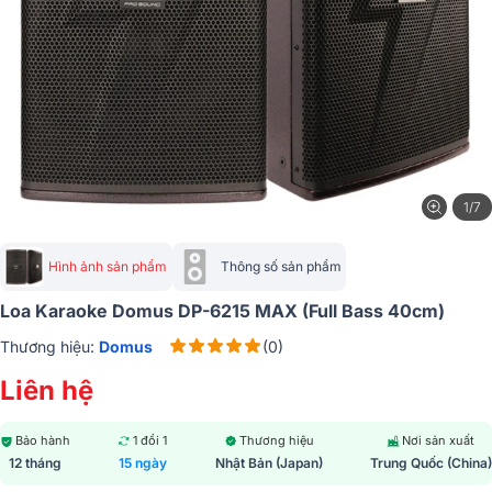
1/7
Hình ảnh sản phẩm
Thông số sản phẩm
Loa Karaoke Domus DP-6215 MAX (Full Bass 40cm)
Thương hiệu:
Domus
(0)
Liên hệ
Bảo hành
1 đổi 1
Thương hiệu
Nơi sản xuất
12 tháng
15 ngày
Nhật Bản (Japan)
Trung Quốc (China)