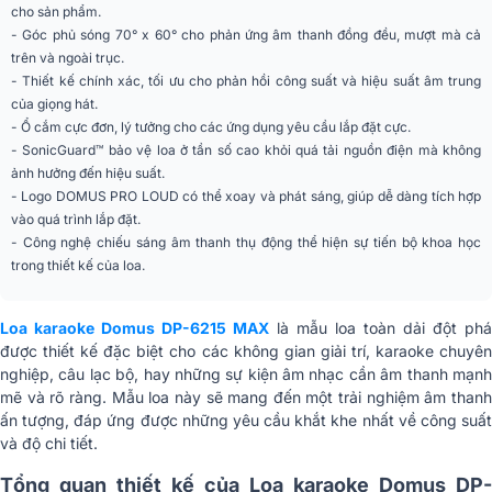
cho sản phẩm.
Dáng loa
Loa fullrange (phổ thông)
- Góc phủ sóng 70° x 60° cho phản ứng âm thanh đồng đều, mượt mà cả
Quán cafe, Nhà hàng, Quán bar,
trên và ngoài trục.
Ứng dụng mở rộng
Quán Lounge, Sân khấu, sự kiện,
- Thiết kế chính xác, tối ưu cho phản hồi công suất và hiệu suất âm trung
Nghe nhạc
của giọng hát.
- Ổ cắm cực đơn, lý tưởng cho các ứng dụng yêu cầu lắp đặt cực.
Phân khúc
Tiêu chuẩn
- SonicGuard™ bảo vệ loa ở tần số cao khỏi quá tải nguồn điện mà không
1 x 4.4cm TR44026-2 cuộn coil
ảnh hưởng đến hiệu suất.
Treble
1.7inch, từ Ferrite
- Logo DOMUS PRO LOUD có thể xoay và phát sáng, giúp dễ dàng tích hợp
vào quá trình lắp đặt.
Tần số đáp ứng (-10
45Hz - 20kHz
- Công nghệ chiếu sáng âm thanh thụ động thể hiện sự tiến bộ khoa học
dB)
trong thiết kế của loa.
SPL Tối Đa
125 dB (Peak 131 dB)
Loa karaoke Domus DP-6215 MAX
là mẫu loa toàn dải đột phá
Đầu Nối Đầu Vào
2 x Speakon NL4MP
được thiết kế đặc biệt cho các không gian giải trí, karaoke chuyên
nghiệp, câu lạc bộ, hay những sự kiện âm nhạc cần âm thanh mạnh
Kích Thước (RxCxS)
410mm x 680mm x 460mm
mẽ và rõ ràng. Mẫu loa này sẽ mang đến một trải nghiệm âm thanh
ấn tượng, đáp ứng được những yêu cầu khắt khe nhất về công suất
Trọng Lượng Tịnh
25kg
và độ chi tiết.
Tổng quan thiết kế của Loa karaoke Domus DP-