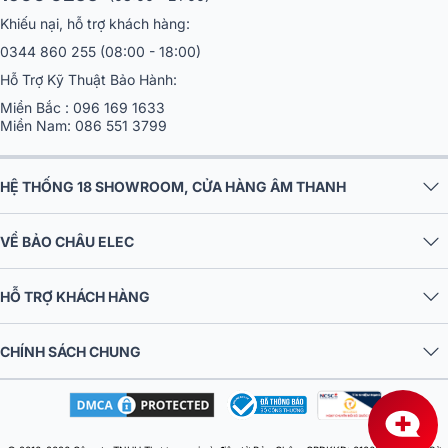
để đảm bảo âm trung giọng hát được tái tạo rõ ràng và chi tiết. Nhờ
vào bộ phân tần tối ưu, loa không chỉ phát huy công suất mạnh mẽ
Khiếu nại, hỗ trợ khách hàng:
mà còn duy trì hiệu suất tối ưu ở các dải tần số trung, nơi giọng hát
0344 860 255
(08:00 - 18:00)
cần được thể hiện rõ ràng nhất.
Hỗ Trợ Kỹ Thuật Bảo Hành:
Miền Bắc :
096 169 1633
Miền Nam:
086 551 3799
HỆ THỐNG 18 SHOWROOM, CỬA HÀNG ÂM THANH
VỀ BẢO CHÂU ELEC
HỖ TRỢ KHÁCH HÀNG
CHÍNH SÁCH CHUNG