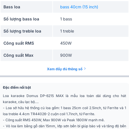
Bass loa
bass 40cm (15 inch)
Số lượng bass loa
1 bass
Số lượng treble loa
1 treble
Công suất RMS
450W
Công suất Max
900W
Công suất Peak
1800W
Xem đầy đủ thông số
Diện tích sử dụng
40m2 - 50m2
Đặc điểm nổi bật
Độ nhạy(SPL)
98 dB
Loa karaoke Domus DP-6215 MAX là mẫu loa toàn dải dùng cho hát
karaoke, câu lạc bộ….
Góc phủ âm (Ngang x
70° x 60°
- Loa sở hữu hệ thống củ loa gồm: 1 bass 25cm coil 2.5inch, từ Ferrite và 1
Dọc)
loa treble 4.4cm TR44026-2 cuộn coil 1.7inch, từ Ferrite.
- Công suất RMS 450W, Max 900W và Peak 1800W mạnh mẽ.
Số đường tiếng
2 đường tiếng
- Vỏ loa làm bằng gỗ dán 15mm, lớp sơn bền bỉ giúp bảo vệ và tăng độ bền