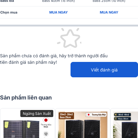
Bass loa
bass 40cm (15 inch)
bass 25cm (10 inch)
Chọn mua
MUA NGAY
MUA NGAY
Vỏ loa được làm từ gỗ dán 15mm, kết hợp với lớp sơn bền bỉ giúp
bảo vệ loa khỏi các tác động từ môi trường bên ngoài. Lưới thép
chắc chắn ở phía trước bảo vệ các củ loa mà không làm giảm chất
lượng âm thanh.
Sản phẩm chưa có đánh giá, hãy trở thành người đầu
tiên đánh giá sản phẩm này!
Viết đánh giá
Sản phẩm liên quan
Ngừng Sản Xuất