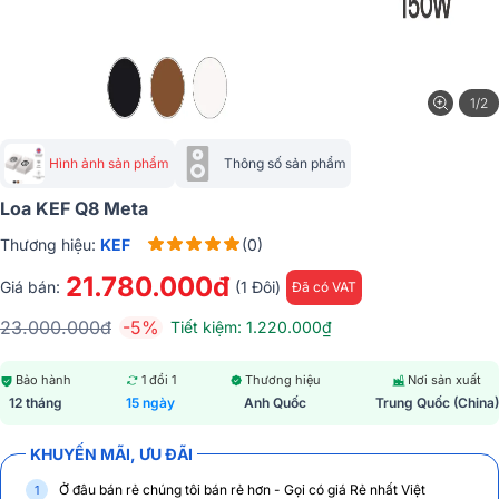
1/2
Hình ảnh sản phẩm
Thông số sản phẩm
Loa KEF Q8 Meta
Thương hiệu:
KEF
(0)
21.780.000đ
Giá bán:
(1 Đôi)
Đã có VAT
23.000.000đ
-5%
Tiết kiệm: 1.220.000₫
Bảo hành
1 đổi 1
Thương hiệu
Nơi sản xuất
12 tháng
15 ngày
Anh Quốc
Trung Quốc (China)
KHUYẾN MÃI, ƯU ĐÃI
Ở đâu bán rẻ chúng tôi bán rẻ hơn - Gọi có giá Rẻ nhất Việt