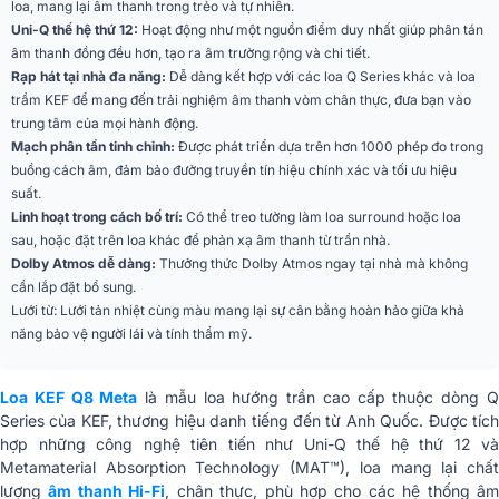
loa, mang lại âm thanh trong trẻo và tự nhiên.
Thiết kế
dạng kín
Uni-Q thế hệ thứ 12:
Hoạt động như một nguồn điểm duy nhất giúp phân tán
âm thanh đồng đều hơn, tạo ra âm trường rộng và chi tiết.
Tần số chéo
2.7 kHz
Rạp hát tại nhà đa năng:
Dễ dàng kết hợp với các loa Q Series khác và loa
trầm KEF để mang đến trải nghiệm âm thanh vòm chân thực, đưa bạn vào
Dải tần số (-6dB)
96Hz - 20kHz
trung tâm của mọi hành động.
Mạch phân tần tinh chỉnh:
Được phát triển dựa trên hơn 1000 phép đo trong
Đáp ứng âm trầm thực
90Hz
buồng cách âm, đảm bảo đường truyền tín hiệu chính xác và tối ưu hiệu
tế trong phòng (-6dB)
suất.
Linh hoạt trong cách bố trí:
Có thể treo tường làm loa surround hoặc loa
Đáp ứng tần số (±3dB)
105Hz - 20kHz
sau, hoặc đặt trên loa khác để phản xạ âm thanh từ trần nhà.
Dolby Atmos dễ dàng:
Thưởng thức Dolby Atmos ngay tại nhà mà không
Độ méo hài tổng
<2%
cần lắp đặt bổ sung.
(90dB, 1m)
Lưới từ: Lưới tản nhiệt cùng màu mang lại sự cân bằng hoàn hảo giữa khả
năng bảo vệ người lái và tính thẩm mỹ.
Mức áp suất âm tối đa
109 dB
Kích thước (C x R x S)
176 x 180 x 259 mm
Loa KEF Q8 Meta
là mẫu loa hướng trần cao cấp thuộc dòng 
Series của KEF, thương hiệu danh tiếng đến từ Anh Quốc. Được tích
Trọng lượng
4.5 kg
hợp những công nghệ tiên tiến như Uni-Q thế hệ thứ 12 và
Metamaterial Absorption Technology (MAT™), loa mang lại chất
Nhập khẩu & Phân
CÔNG TY TNHH STREAMCAST
lượng
âm thanh Hi-Fi
, chân thực, phù hợp cho các hệ thống â
phối
ASIA VIỆT NAM