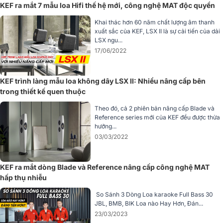
KEF ra mắt 7 mẫu loa Hifi thế hệ mới, công nghệ MAT độc quyền
Khai thác hơn 60 năm chất lượng âm thanh
xuất sắc của KEF, LSX II là sự cải tiến của dải
LSX ngu...
17/06/2022
KEF trình làng mẫu loa không dây LSX II: Nhiều nâng cấp bên
trong thiết kế quen thuộc
Theo đó, cả 2 phiên bản nâng cấp Blade và
Reference series mới của KEF đều được thừa
hưởng...
03/03/2022
Crossover là gì? Tác dụng của Crossover
KEF ra mắt dòng Blade và Reference nâng cấp công nghệ MAT
đối với dàn âm thanh
hấp thụ nhiễu
Crossover là gì? Tác dụng của Crossover đối
với dàn âm thanh, được chia làm bao nhiêu
So Sánh 3 Dòng Loa karaoke Full Bass 30
loại. Cùng Bảo Châu Elec tìm hiểu ngay qua
JBL, BMB, BIK Loa nào Hay Hơn, Đán...
bài viết sau nhé
23/03/2023