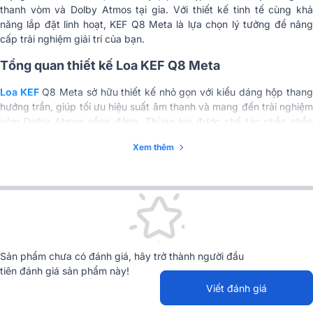
thanh vòm và Dolby Atmos tại gia. Với thiết kế tinh tế cùng khả
năng lắp đặt linh hoạt, KEF Q8 Meta là lựa chọn lý tưởng để nâng
cấp trải nghiệm giải trí của bạn.
Tổng quan thiết kế Loa KEF Q8 Meta
Loa KEF
Q8 Meta sở hữu thiết kế nhỏ gọn với kiểu dáng hộp than
hướng trần, giúp tối ưu hiệu suất âm thanh và mang đến trải nghiệm
vòm Dolby Atmos sống động. Thùng loa được chế tác chắc chắn
với ba tùy chọn màu sắc Satin Black, Satin White và Walnut, phù
Xem thêm
hợp với nhiều phong cách nội thất khác nhau.
Sản phẩm chưa có đánh giá, hãy trở thành người đầu
tiên đánh giá sản phẩm này!
Viết đánh giá