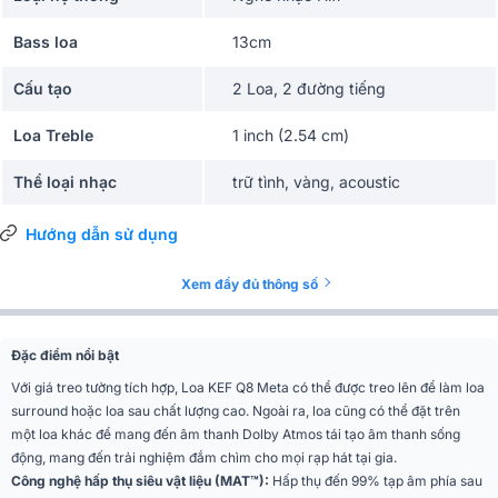
Bass loa
13cm
Cấu tạo
2 Loa, 2 đường tiếng
Loa Treble
1 inch (2.54 cm)
Thể loại nhạc
trữ tình, vàng, acoustic
Amply khuyên dùng
150W
Hướng dẫn sử dụng
Độ nhạy(SPL)
86 dB
Xem đầy đủ thông số
Trở kháng
4 ohms
Đặc điểm nổi bật
Ứng dụng mở rộng
Nghe nhạc, phòng khách
Với giá treo tường tích hợp, Loa KEF Q8 Meta có thể được treo lên để làm loa
surround hoặc loa sau chất lượng cao. Ngoài ra, loa cũng có thể đặt trên
Màu sắc
Black , White, Walnut
một loa khác để mang đến âm thanh Dolby Atmos tái tạo âm thanh sống
động, mang đến trải nghiệm đắm chìm cho mọi rạp hát tại gia.
Phân khúc
Tiêu chuẩn
Công nghệ hấp thụ siêu vật liệu (MAT™):
Hấp thụ đến 99% tạp âm phía sau
Loa hai đường tiếng, thùng loa