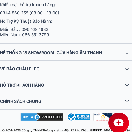
Khiếu nại, hỗ trợ khách hàng:
0344 860 255
(08:00 - 18:00)
Hỗ Trợ Kỹ Thuật Bảo Hành:
Miền Bắc :
096 169 1633
Miền Nam:
086 551 3799
Tương thích dễ dàng với nhiều hệ thống âm thanh
HỆ THỐNG 18 SHOWROOM, CỬA HÀNG ÂM THANH
Với độ nhạy 86dB và trở kháng 4Ω, KEF Q8 Meta dễ dàng phối
ghép với các ampli có công suất từ 10 - 150W, giúp bạn có thể tích
VỀ BẢO CHÂU ELEC
hợp loa vào các
hệ thống âm thanh 5.1
hoặc 7.1 một cách linh hoạt
Điều này giúp loa trở thành một lựa chọn hoàn hảo cho những ai
HỖ TRỢ KHÁCH HÀNG
muốn nâng cấp hệ thống âm thanh tại gia mà không cần thay đổi
toàn bộ thiết bị.
CHÍNH SÁCH CHUNG
© 2016-2026 Công ty TNHH Thương mại và điện tử Bảo Châu. GPDKKD: 0106303879 do Sở