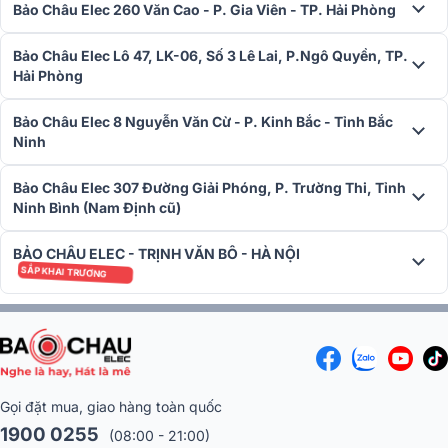
Bảo Châu Elec 260 Văn Cao - P. Gia Viên - TP. Hải Phòng
Bảo Châu Elec Lô 47, LK-06, Số 3 Lê Lai, P.Ngô Quyền, TP.
Hải Phòng
Chất lượng hoàn thiện cao cấp, linh hoạt trong bố trí
Bảo Châu Elec 8 Nguyễn Văn Cừ - P. Kinh Bắc - Tỉnh Bắc
Ninh
Bên cạnh chất lượng âm thanh vượt trội, KEF Q8 Meta còn được
thiết kế để dễ dàng tích hợp vào hệ thống âm thanh tại gia. Loa có
Bảo Châu Elec 307 Đường Giải Phóng, P. Trường Thi, Tỉnh
thể được sử dụng như loa surround treo tường hoặc đặt trên loa
Ninh Bình (Nam Định cũ)
khác để tạo hiệu ứng âm thanh phản xạ từ trần nhà, giúp dễ dàng
thiết lập hệ thống Dolby Atmos mà không cần lắp đặt phức tạp.
BẢO CHÂU ELEC - TRỊNH VĂN BÔ - HÀ NỘI
SẮP KHAI TRƯƠNG
Gọi đặt mua, giao hàng toàn quốc
1900 0255
(08:00 - 21:00)