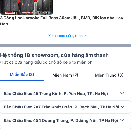
Công nghệ hấp thụ siêu vật liệu (MAT™) – Loại bỏ tạp âm lên
đến 99%
Công nghệ MAT™ là một bước đột phá của KEF, giúp hấp thụ tới
3 Dòng Loa karaoke Full Bass 30cm JBL, BMB, BIK loa nào Hay
99% tạp âm phía sau loa, mang lại âm thanh trong trẻo và tự nhiên
Hơn
hơn. Nhờ vào công nghệ này, các dải âm cao trở nên rõ nét hơn mà
Xem thêm công trình
không bị chói gắt, tạo cảm giác thư giãn khi thưởng thức âm nhạc
hoặc xem phim.
Hệ thống 18 showroom, cửa hàng âm thanh
(Tất cả cửa hàng đều có chỗ đỗ xe ô tô miễn phí)
Miền Bắc (8)
Miền Nam (7)
Miền Trung (3)
Bảo Châu Elec 45 Trung Kính, P. Yên Hòa, TP. Hà Nội
Bảo Châu Elec 287 Trần Khát Chân, P. Bạch Mai, TP Hà Nội
Bảo Châu Elec 454 Quang Trung, P. Dương Nội, TP Hà Nội