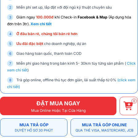
Miễn phí set up, lắp đặt với đội ngũ kỹ thuật chuyên sâu
Giảm ngay
100.000đ
khi Check-in
Facebook & Map
(Áp dụng hóa
đơn trên 3tr).
Xem chi tiết
Ở đâu bán rẻ, chúng tôi bán rẻ hơn
Ưu đãi đặc biệt
cho doanh nghiệp, dự án
Giao hàng toàn quốc, thanh toán COD
Miễn phí giao hàng trong bán kính 5- 30km tùy từng sản phẩm (
Click
xem chi tiết
)
Trả góp online, offline thủ tục đơn giản, lãi suất thấp từ 0%
(click xem
chi tiết)
0
ĐẶT MUA NGAY
Mua Online Hoặc Tại Cửa Hàng
MUA TRẢ GÓP
MUA TRẢ GÓP ONLINE
DUYỆT HỒ SƠ 30 PHÚT
QUA THẺ VISA, MASTERCARD, JCB