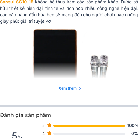
Sansui SG10-15
không hề thua kém các sản phẩm khác. Được s
dây UHF
hữu thiết kế hiện đại, tinh tế và tích hợp nhiều công nghệ hiện đại,
Kết nối
bluetooth
cao cấp hàng đầu hứa hẹn sẽ mang đến cho người chơi nhạc những
giây phút giải trí tuyệt vời.
USB, Thẻ nhớ SD, Micro 6.5mm,
Cổng kết nối
Guitar
Trọng lượng
30 kg
Xem thêm
Đánh giá sản phẩm
➣
Tư vấn:
5
100
5
4
0%
Loa kéo SANSUI của nước nào, chất lượng có tốt không?
/5