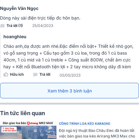
Loa treble cho âm cao trong trẻo, thanh khiết nhưng không hề chói
Nguyễn Văn Ngọc
tai. Âm trung trong lúc này sẽ giữ vai trò cân bằng bass và treble,
để cho ra âm nhạc tổng thể xuất sắc nhất.
Dòng này sài điện trực tiếp đc hôn bạn.
Trả lời (1)
25/04/2023
Không dừng lại ở đó, việc tích hợp bộ vang số tự động trong
Loa
kéo
công suất lớn Sansui SG10-15 giúp lọc tạp âm cực tốt, những
hoanghieu
tiếng xì xào, tiếng rè, cho âm thanh đầu ra cực hay và mướt vô
Chào anh,dạ được anh nhé.Đặc điểm nổi bật+ Thiết kế nhỏ gọn,
cùng.
vỏ gỗ sang trọng + Cấu tạo gồm 3 củ loa, trong đó 1 củ bass
Hỗ trợ người hát karaoke cực tốt
40cm, 1 củ mid và 1 củ treble + Công suất 800W, chất âm cực
hay + Kết nối Bluetooth tiện lợi + 2 tay micro không dây đi kèm
Người hát có thể thoải mái thể hiện hát karaoke, vang số xử lý giọng
Hữu ích
Trả lời
05/05/2023
hát của bạn, giúp cho chất âm trong thanh, ngọt nhưng không bị
ảo, vẫn sống động và chân thực nhất.
Xem thêm 3 bình luận
Bộ micro không dây hiện đại, cao cấp
Bộ micro không dây đi kèm cũng khiến người dùng ấn tượng, thân
xám tro sang trọng. Hơn hết, micro còn hút âm tốt, không bị rè hay
Tin tức liên quan
hú khi hát, cho âm thanh chân thực và hát nhiều không có cảm giác
bị đè giọng.
CÔNG TRÌNH LOA KÉO KARAOKE
Đội ngũ kỹ thuật Bảo Châu Elec đã hoàn tất
Dễ dàng sử dụng, điều chỉnh
việc bàn giao loa kéo Arirang MK3 Max cho