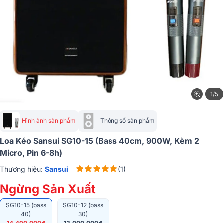
1/5
Hình ảnh sản phẩm
Thông số sản phẩm
Loa Kéo Sansui SG10-15 (Bass 40cm, 900W, Kèm 2
Micro, Pin 6-8h)
Thương hiệu:
Sansui
(1)
Ngừng Sản Xuất
SG10-15 (bass
SG10-12 (bass
40)
30)
14.490.000₫
13.000.000₫