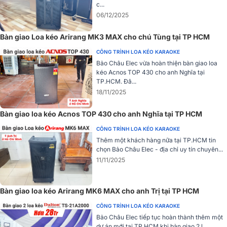
c...
Khi sử dụng sản phẩm này người dùng có thể dễ dàng điều chỉnh
06/12/2025
qua bảng mạch, hoặc có thể sử dụng phần mềm Sansui SG10-1215.
Bàn giao Loa kéo Arirang MK3 MAX cho chú Tùng tại TP HCM
CÔNG TRÌNH LOA KÉO KARAOKE
Bảo Châu Elec vừa hoàn thiện bàn giao loa
kéo Acnos TOP 430 cho anh Nghĩa tại
TP.HCM. Đâ...
18/11/2025
Bàn giao loa kéo Acnos TOP 430 cho anh Nghĩa tại TP HCM
CÔNG TRÌNH LOA KÉO KARAOKE
Thêm một khách hàng nữa tại TP.HCM tin
chọn Bảo Châu Elec - địa chỉ uy tín chuyên...
11/11/2025
Loa được tích hợp sẵn phần mềm tương hợp với cả hệ điều hành
Android và iOS, bạn có thể điều chỉnh nhạc ngay trên các thiết bị di
Bàn giao loa kéo Arirang MK6 MAX cho anh Trị tại TP HCM
động thông qua kết nối Bluetooth.
CÔNG TRÌNH LOA KÉO KARAOKE
Chứng nhận CO, CQ của loa kéo sansui
Bảo Châu Elec tiếp tục hoàn thành thêm một
dự án mới tại TP HCM khi bàn giao 2 l...