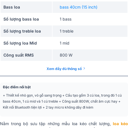
Bass loa
bass 40cm (15 inch)
Số lượng bass loa
1 bass
Số lượng treble loa
1 treble
Số lượng loa Mid
1 mid
Công suất RMS
800 W
Nguồn sử dụng
Pin
Xem đầy đủ thông số
Thời gian sử dụng
8h
Đặc điểm nổi bật
Hiệu ứng ECHO-DELAY, Tích hợp
Công nghệ âm thanh
vang số
+ Thiết kế nhỏ gọn, vỏ gỗ sang trọng + Cấu tạo gồm 3 củ loa, trong đó 1 củ
bass 40cm, 1 củ mid và 1 củ treble + Công suất 800W, chất âm cực hay +
Số đường tiếng
3 đường tiếng
Kết nối Bluetooth tiện lợi + 2 tay micro không dây đi kèm
Ứng dụng mở rộng
Karaoke, Nghe nhạc
Nằm trong bộ sưu tập những mẫu loa kéo chất lượng,
loa ké
Có bluetooth, kèm 2 micro không
Tiện ích