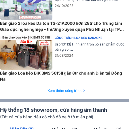
Sở hữu nhiều ưu điểm nổi bật và tính năng hiện đại nhất,
loa ké
24/10/2025
Sansui SG10-15
rất đáng để sở hữu. Hãy liên hệ hotline
1900 0255
để được tư vấn và hỗ trợ mua hàng chính hãng giá tốt nhất.
Bàn giao 2 loa kéo Dalton TS-21A2000 hơn 28tr cho Trung tâm
Giáo dục nghề nghiệp - thường xuyên quận Phú Nhuận tại TP
HCM
CÔNG TRÌNH LOA KÉO KARAOKE
[lsp 10113] Hình ảnh trọn bộ sản phẩm được
bàn giao: ...
31/08/2024
Bàn giao Loa kéo BIK BMS 5015II gần 8tr cho anh Diễn tại Đồng
Nai
Xem thêm công trình
Hệ thống 18 showroom, cửa hàng âm thanh
(Tất cả cửa hàng đều có chỗ đỗ xe ô tô miễn phí)
Miền Bắc (8)