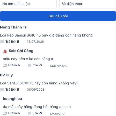
Người dùng có thể thỏa mãn đam mê âm nhạc khi sử dụng sản
phẩm này với nhiều thể loại nhạc khác nhau như: nhạc bolero, nhạc
nhẹ, nhạc pop…
Gửi câu hỏi
Chất âm ra loa hoàn hảo
Nông Thanh Trì
Cùng với hệ thống các củ loa cao cấp là các công nghệ hiện đại
Loa kéo Sansui SG10-15 bây giờ đang còn hàng không
hàng đầu mang đến chất âm đầu ra ấn tượng, cuốn hút nhất. Bass
Trả lời (1)
14/07/2026
chắc sâu mạnh mẽ với những bản EDM nhiều âm trầm.
Sale Chí Công
mẫu này bên e ko còn hàng ạ
Hữu ích
Trả lời
14/07/2026
BV Huy
Loa Sansui SG10-15 này còn hàng không vậy?
Trả lời (1)
08/09/2023
hoanghieu
dạ mẫu này hãng đang hết hàng anh ah
Hữu ích
Trả lời
12/09/2023