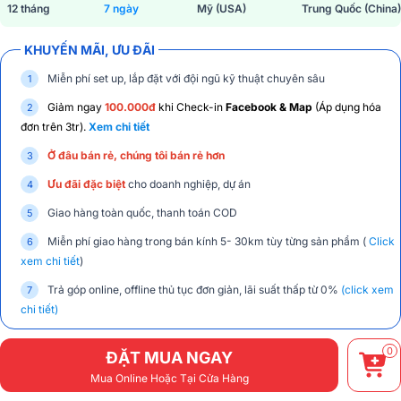
12 tháng
7 ngày
Mỹ (USA)
Trung Quốc (China)
KHUYẾN MÃI, ƯU ĐÃI
Miễn phí set up, lắp đặt với đội ngũ kỹ thuật chuyên sâu
Giảm ngay
100.000đ
khi Check-in
Facebook & Map
(Áp dụng hóa
đơn trên 3tr).
Xem chi tiết
Ở đâu bán rẻ, chúng tôi bán rẻ hơn
Ưu đãi đặc biệt
cho doanh nghiệp, dự án
Giao hàng toàn quốc, thanh toán COD
Miễn phí giao hàng trong bán kính 5- 30km tùy từng sản phẩm (
Click
xem chi tiết
)
Trả góp online, offline thủ tục đơn giản, lãi suất thấp từ 0%
(click xem
chi tiết)
0
ĐẶT MUA NGAY
Mua Online Hoặc Tại Cửa Hàng