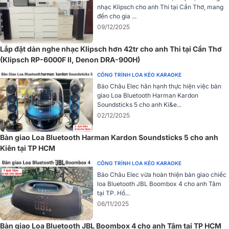
bạn thưởng thức nhiều thể loại nhạc, từ nhẹ nhàng đến mạnh mẽ,
nhạc Klipsch cho anh Thi tại Cần Thơ, mang
tạo nên không khí tiệc tùng sôi động và ấn tượng.
đến cho gia ...
09/12/2025
Lắp đặt dàn nghe nhạc Klipsch hơn 42tr cho anh Thi tại Cần Thơ
(Klipsch RP-6000F II, Denon DRA-900H)
CÔNG TRÌNH LOA KÉO KARAOKE
Bảo Châu Elec hân hạnh thực hiện việc bàn
giao Loa Bluetooth Harman Kardon
Soundsticks 5 cho anh Ki&e...
02/12/2025
Bàn giao Loa Bluetooth Harman Kardon Soundsticks 5 cho anh
Kiên tại TP HCM
CÔNG TRÌNH LOA KÉO KARAOKE
Bảo Châu Elec vừa hoàn thiện bàn giao chiếc
loa Bluetooth JBL Boombox 4 cho anh Tâm
tại TP. Hồ...
06/11/2025
Hiệu ứng ánh sáng RGB
Bàn giao Loa Bluetooth JBL Boombox 4 cho anh Tâm tại TP HCM