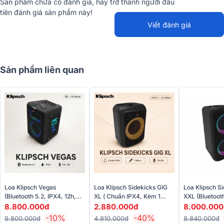
Sản phẩm chưa có đánh giá, hãy trở thành người đầu
tiên đánh giá sản phẩm này!
Viết đánh giá
Sản phẩm liên quan
Đánh giá chất lượng của Loa Klipsch Miami
Âm thanh tuyệt vời
Được phát triển dựa trên công nghệ loa nén tải kèn do Paul W.
Klipsch sáng tạo, Loa Klipsch Miami mang đến âm thanh mạnh mẽ,
rõ ràng và chi tiết, ngay cả trong những không gian lớn và đông
đúc.
Loa Klipsch Vegas
Loa Klipsch Sidekicks GIG
Loa Klipsch S
(Bluetooth 5.2, IPX4, 12h,
XL ( Chuẩn IPX4, Kèm 1
XXL (Bluetooth
Kèm Micro)
Micro)
Kèm 1 Micro)
8.800.000đ
2.880.000đ
8.000.000
-10%
-40%
9.800.000đ
4.810.000đ
8.840.000đ