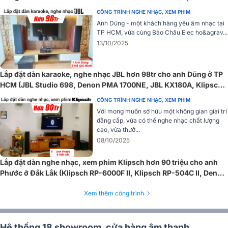
Giống như mẫu loa
Klipsch Vegas
cùng series, loa Klipsch Miami
không chỉ thu hút bằng âm thanh mà còn bởi hiệu ứng ánh sáng
CÔNG TRÌNH NGHE NHẠC, XEM PHIM
RGB mạnh mẽ. Với 6 chế độ ánh sáng bao gồm ánh sáng cho
Anh Dũng - một khách hàng yêu âm nhạc tại
TP HCM, vừa cùng Bảo Châu Elec ho&agrav...
woofer, horn và logo, bạn có thể dễ dàng tạo ra một bầu không khí
13/10/2025
sống động, đầy màu sắc.
Lắp đặt dàn karaoke, nghe nhạc JBL hơn 98tr cho anh Dũng ở TP
HCM (JBL Studio 698, Denon PMA 1700NE, JBL KX180A, Klipsch
R-121SW, JBL VM300)
CÔNG TRÌNH NGHE NHẠC, XEM PHIM
Với mong muốn sở hữu một không gian giải trí
đẳng cấp, vừa có thể nghe nhạc chất lượng
cao, vừa thưở...
08/10/2025
Lắp đặt dàn nghe nhạc, xem phim Klipsch hơn 90 triệu cho anh
Phước ở Đắk Lắk (Klipsch RP-6000F II, Klipsch RP-504C II, Denon
AVC-X3800H,...)
Xem thêm công trình
Hệ thống 18 showroom, cửa hàng âm thanh