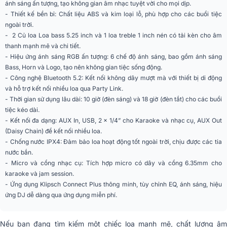
ánh sáng ấn tượng, tạo không gian âm nhạc tuyệt vời cho mọi dịp.
- Thiết kế bền bỉ: Chất liệu ABS và kim loại lỗ, phù hợp cho các buổi tiệc
Cổng kết nối
AUX 3.5mm, Micro 6.5mm
ngoài trời.
- 2 Củ loa Loa bass 5.25 inch và 1 loa treble 1 inch nén có tải kèn cho âm
Ứng dụng điều khiển
Klipsch Connect
thanh mạnh mẽ và chi tiết.
trên điện thoại
- Hiệu ứng ánh sáng RGB ấn tượng: 6 chế độ ánh sáng, bao gồm ánh sáng
Bass, Horn và Logo, tạo nên không gian tiệc sống động.
Màu sắc
Đen
- Công nghệ Bluetooth 5.2: Kết nối không dây mượt mà với thiết bị di động
và hỗ trợ kết nối nhiều loa qua Party Link.
Phân khúc
Tiêu chuẩn
- Thời gian sử dụng lâu dài: 10 giờ (đèn sáng) và 18 giờ (đèn tắt) cho các buổi
6 x RGB với ánh sáng Woofer,
tiệc kéo dài.
Hiệu ứng ánh sáng
Horn, và Logo
- Kết nối đa dạng: AUX In, USB, 2 x 1/4” cho Karaoke và nhạc cụ, AUX Out
(Daisy Chain) để kết nối nhiều loa.
Độ nhạy tối đa
105dB
- Chống nước IPX4: Đảm bảo loa hoạt động tốt ngoài trời, chịu được các tia
Bluetooth 5.2®, AUX In, USB, 2 x
nước bắn.
Cổng vào/ra
1/4” (Karaoke, Nhạc cụ), AUX Out
- Micro và cổng nhạc cụ: Tích hợp micro có dây và cổng 6.35mm cho
(Daisy Chain)
karaoke và jam session.
- Ứng dụng Klipsch Connect Plus thông minh, tùy chỉnh EQ, ánh sáng, hiệu
Thời gian sử dụng
18 giờ (đèn sáng), 10 giờ (đèn tắt)
ứng DJ dễ dàng qua ứng dụng miễn phí.
Loại pin
Lithium 14.8v/ 5000mAh
Nếu bạn đang tìm kiếm một chiếc loa mạnh mẽ, chất lượng âm