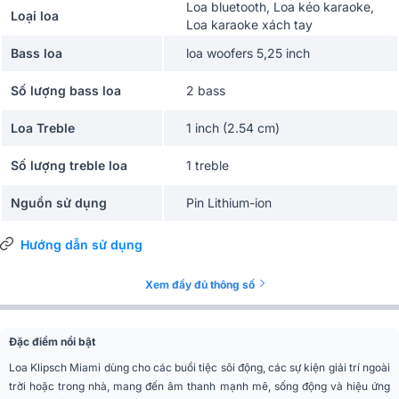
Loa bluetooth, Loa kéo karaoke,
Loại loa
Loa karaoke xách tay
Bass loa
loa woofers 5,25 inch
Số lượng bass loa
2 bass
Loa Treble
1 inch (2.54 cm)
Số lượng treble loa
1 treble
Nguồn sử dụng
Pin Lithium-ion
Thời gian sử dụng
18h
Hướng dẫn sử dụng
Tần số đáp tuyến
40Hz - 20kHz
Xem đầy đủ thông số
Ứng dụng mở rộng
Karaoke, Picnic, Du lịch, Party
Đặc điểm nổi bật
Chống nước
IPX4
Loa Klipsch Miami dùng cho các buổi tiệc sôi động, các sự kiện giải trí ngoài
trời hoặc trong nhà, mang đến âm thanh mạnh mẽ, sống động và hiệu ứng
Kết nối
Bluetooth 5.2