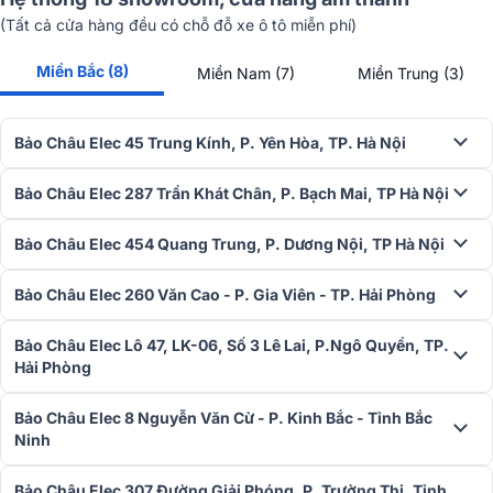
(Tất cả cửa hàng đều có chỗ đỗ xe ô tô miễn phí)
Chế độ ánh sáng này có thể được điều khiển qua ứng dụng Klipsch
Connect Plus, mang lại sự tiện lợi và sự sáng tạo vô tận cho không
Miền Bắc (8)
Miền Nam (7)
Miền Trung (3)
gian tiệc của bạn.
Thời gian sử dụng lâu dài
Bảo Châu Elec 45 Trung Kính, P. Yên Hòa, TP. Hà Nội
Với thời gian sử dụng lên đến 18 giờ khi đèn tắt và 10 giờ khi đèn
sáng,
Loa bluetooth
Klipsch Miami đảm bảo rằng buổi tiệc của bạn
Bảo Châu Elec 287 Trần Khát Chân, P. Bạch Mai, TP Hà Nội
sẽ không bị gián đoạn giữa chừng. Loa sử dụng pin Lithium
14.8v/5000mAh, cho phép bạn chơi nhạc suốt cả đêm mà không
Bảo Châu Elec 454 Quang Trung, P. Dương Nội, TP Hà Nội
phải lo về việc sạc lại quá thường xuyên.
Bảo Châu Elec 260 Văn Cao - P. Gia Viên - TP. Hải Phòng
Bảo Châu Elec Lô 47, LK-06, Số 3 Lê Lai, P.Ngô Quyền, TP.
Hải Phòng
Bảo Châu Elec 8 Nguyễn Văn Cừ - P. Kinh Bắc - Tỉnh Bắc
Ninh
Bảo Châu Elec 307 Đường Giải Phóng, P. Trường Thi, Tỉnh