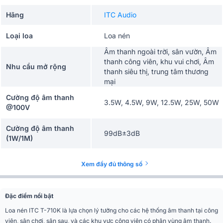
Hãng
ITC Audio
Loại loa
Loa nén
Âm thanh ngoài trời, sân vườn, Âm
thanh công viên, khu vui chơi, Âm
Nhu cầu mở rộng
thanh siêu thị, trung tâm thương
mại
Cường độ âm thanh
3.5W, 4.5W, 9W, 12.5W, 25W, 50W
@100V
Cường độ âm thanh
99dB±3dB
(1W/1M)
Cường độ âm thanh tối
116dB
Xem đầy đủ thông số
đa (1W/1M)
Đáp tuyến tần số
90-20KHz
Đặc điểm nổi bật
Loa nén ITC T-710K là lựa chọn lý tưởng cho các hệ thống âm thanh tại công
Thành phẩm
Nhựa ABS trắng
viên, sân chơi, sân sau, và các khu vực công viên có phân vùng âm thanh.