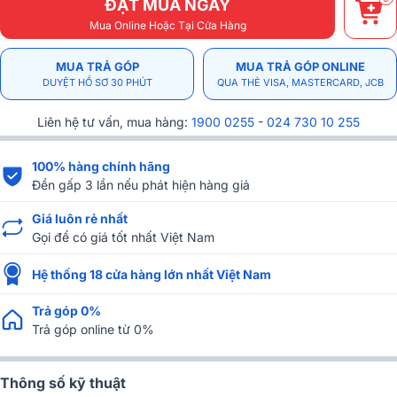
ĐẶT MUA NGAY
Mua Online Hoặc Tại Cửa Hàng
MUA TRẢ GÓP
MUA TRẢ GÓP ONLINE
DUYỆT HỒ SƠ 30 PHÚT
QUA THẺ VISA, MASTERCARD, JCB
Liên hệ tư vấn, mua hàng:
1900 0255
-
024 730 10 255
100% hàng chính hãng
Đền gấp 3 lần nếu phát hiện hàng giả
Giá luôn rẻ nhất
Gọi để có giá tốt nhất Việt Nam
Hệ thống 18 cửa hàng lớn nhất Việt Nam
Trả góp 0%
Trả góp online từ 0%
Thông số kỹ thuật