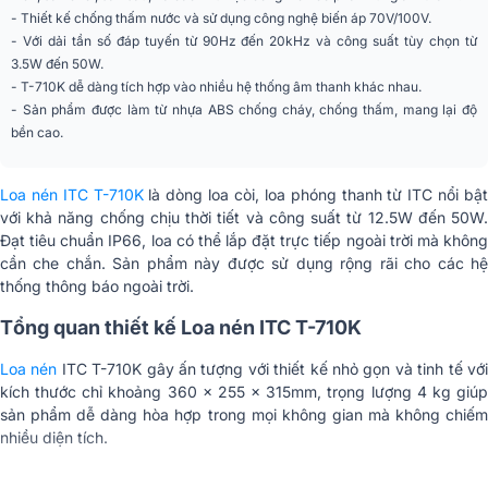
- Thiết kế chống thấm nước và sử dụng công nghệ biến áp 70V/100V.
Củ loa
6" x 1, 3" x 1
- Với dải tần số đáp tuyến từ 90Hz đến 20kHz và công suất tùy chọn từ
3.5W đến 50W.
Tỉ lệ IP
IP66
- T-710K dễ dàng tích hợp vào nhiều hệ thống âm thanh khác nhau.
- Sản phẩm được làm từ nhựa ABS chống cháy, chống thấm, mang lại độ
Kích thước
360 x 255 x 315mm
bền cao.
Trọng lượng
4kg
Loa nén ITC T-710K
là dòng loa còi, loa phóng thanh từ ITC nổi bậ
Nhập khẩu & Phân
CÔNG TY TNHH CK AUDIO
với khả năng chống chịu thời tiết và công suất từ 12.5W đến 50W.
phối
Đạt tiêu chuẩn IP66, loa có thể lắp đặt trực tiếp ngoài trời mà không
cần che chắn. Sản phẩm này được sử dụng rộng rãi cho các hệ
thống thông báo ngoài trời.
Tổng quan thiết kế Loa nén ITC T-710K
Loa nén
ITC T-710K gây ấn tượng với thiết kế nhỏ gọn và tinh tế vớ
kích thước chỉ khoảng 360 x 255 x 315mm, trọng lượng 4 kg giúp
sản phẩm dễ dàng hòa hợp trong mọi không gian mà không chiếm
nhiều diện tích.