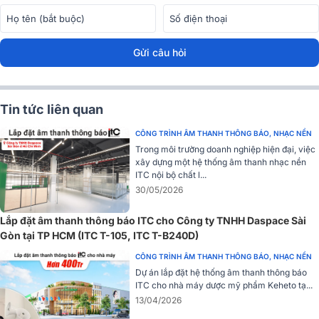
chống ẩm và chống bụi. Điều này đảm bảo loa ITC T-710K có thể
hoạt động bền bỉ trong cả những môi trường khắc nghiệt, ẩm ướt
hoặc nhiều bụi bẩn.
Gửi câu hỏi
Đánh giá chất lượng Loa nén ITC T-710K
Công suất 12.5W
Tin tức liên quan
Loa nén công suất 12.5W ITC T-710K sở hữu nhiều tính năng nổi bật,
đáp ứng nhu cầu âm thanh đa dạng của người dùng. Với công suất
CÔNG TRÌNH ÂM THANH THÔNG BÁO, NHẠC NỀN
12.5W, loa mang đến âm thanh rõ ràng, sống động và chất lượng
Trong môi trường doanh nghiệp hiện đại, việc
cao, thích hợp cho cả nhu cầu nghe nhạc và thông báo. Dải tần số
xây dựng một hệ thống âm thanh nhạc nền
rộng từ 90Hz đến 20kHz giúp tái tạo âm thanh chân thực và sắc
ITC nội bộ chất l...
nét, mang lại trải nghiệm âm thanh tuyệt vời.
30/05/2026
Công nghệ Bluetooth 5.0
Lắp đặt âm thanh thông báo ITC cho Công ty TNHH Daspace Sài
Gòn tại TP HCM (ITC T-105, ITC T-B240D)
Tích hợp công nghệ Bluetooth 5.0 là một ưu điểm quan trọng của
ITC T-710K cho phép kết nối nhanh chóng và ổn định với các thiết bị
CÔNG TRÌNH ÂM THANH THÔNG BÁO, NHẠC NỀN
di động như điện thoại, máy tính bảng, và laptop. Khoảng cách kết
Dự án lắp đặt hệ thống âm thanh thông báo
nối lên đến 10m giúp người dùng dễ dàng di chuyển mà không bị
ITC cho nhà máy dược mỹ phẩm Keheto tạ...
gián đoạn âm thanh, tăng tính tiện lợi và linh hoạt trong sử dụng.
13/04/2026