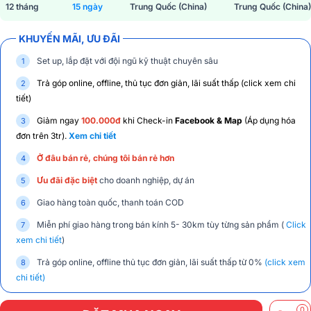
12 tháng
15 ngày
Trung Quốc (China)
Trung Quốc (China)
KHUYẾN MÃI, ƯU ĐÃI
Set up, lắp đặt với đội ngũ kỹ thuật chuyên sâu
Trả góp online, offline, thủ tục đơn giản, lãi suất thấp
(click xem chi
tiết)
Giảm ngay
100.000đ
khi Check-in
Facebook & Map
(Áp dụng hóa
đơn trên 3tr).
Xem chi tiết
Ở đâu bán rẻ, chúng tôi bán rẻ hơn
Ưu đãi đặc biệt
cho doanh nghiệp, dự án
Giao hàng toàn quốc, thanh toán COD
Miễn phí giao hàng trong bán kính 5- 30km tùy từng sản phẩm (
Click
xem chi tiết
)
Trả góp online, offline thủ tục đơn giản, lãi suất thấp từ 0%
(click xem
chi tiết)
0