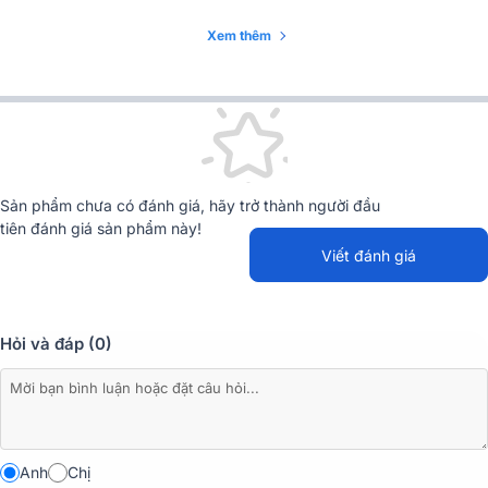
Xem thêm
Sản phẩm chưa có đánh giá, hãy trở thành người đầu
tiên đánh giá sản phẩm này!
Viết đánh giá
Hỏi và đáp (0)
Thiết kế sang trọng với lớp vỏ màu đen bóng mang lại vẻ ngoài hiện
đại và chuyên nghiệp, làm cho loa trở thành một điểm nhấn thu hút
ánh nhìn trong không gian sử dụng.
Chất liệu nhựa ABS cao cấp được sử dụng cho vỏ loa không chỉ
Anh
Chị
giúp tăng độ bền mà còn có khả năng chịu được va đập mạnh,