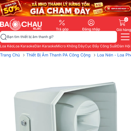
0
Trả góp
Đăng nhập
Giỏ hàng
Bạn tìm thiết bị âm thanh gì?
Loa Kéo
Loa Karaoke
Dàn Karaoke
Micro Không Dây
Cục Đẩy Công Suất
Dàn Hội
›
›
Trang Chủ
Thiết Bị Âm Thanh PA Công Cộng
Loa Nén - Loa P