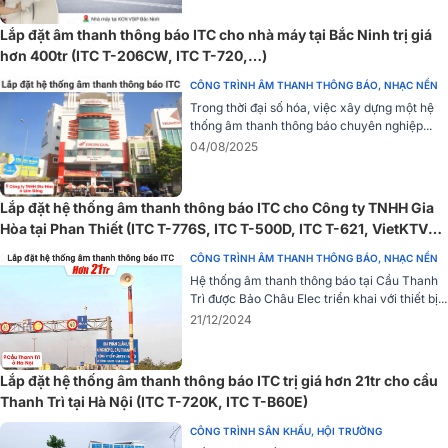
Dung lượng pin sạc lớn
Lắp đặt âm thanh thông báo ITC cho nhà máy tại Bắc Ninh trị giá
Với pin sạc dung lượng lớn 1500mAh, loa có thể hoạt động liên tục
hơn 400tr (ITC T-206CW, ITC T-720,…)
trong 6-8 giờ, mang đến sự thoải mái và tiện lợi khi sử dụng trong
các hoạt động kéo dài mà không lo ngại về việc sạc pin thường
CÔNG TRÌNH ÂM THANH THÔNG BÁO, NHẠC NỀN
xuyên.
Trong thời đại số hóa, việc xây dựng một hệ
thống âm thanh thông báo chuyên nghiệp...
Khả năng kết nối linh hoạt
04/08/2025
Ngoài ra, tính linh hoạt của ITC T-710K còn thể hiện qua khả năng
kết nối với thiết bị di động không chỉ qua Bluetooth mà còn qua
Lắp đặt hệ thống âm thanh thông báo ITC cho Công ty TNHH Gia
cổng AUX, đáp ứng nhu cầu kết nối đa dạng và thuận tiện của
Hòa tại Phan Thiết (ITC T-776S, ITC T-500D, ITC T-621, VietKTV
người dùng.
DA10 Plus)
CÔNG TRÌNH ÂM THANH THÔNG BÁO, NHẠC NỀN
Liên hệ tới số hotline
1900 0255
của Bảo Châu Elec hoặc tới nga
Hệ thống âm thanh thông báo tại Cầu Thanh
địa chỉ cửa hàng gần nhất của
Bảo Châu Elec
để trải nghiệm chấ
Trì được Bảo Châu Elec triển khai với thiết bị...
lượng âm thanh hoặc cần tư vấn chi tiết về sản phẩm.
21/12/2024
Lắp đặt hệ thống âm thanh thông báo ITC trị giá hơn 21tr cho cầu
Thanh Trì tại Hà Nội (ITC T-720K, ITC T-B60E)
CÔNG TRÌNH SÂN KHẤU, HỘI TRƯỜNG