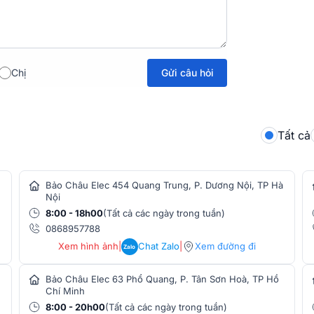
i (stereo imaging) chính xác và vùng ngọt
 cho các môi trường nghe nhạc stereo hoặc
i tiết và trung thực.
Gửi câu hỏi
Chị
Tất cả
Bảo Châu Elec 454 Quang Trung, P. Dương Nội, TP Hà
Nội
8:00 - 18h00
(Tất cả các ngày trong tuần)
0868957788
Xem hình ảnh
|
Chat Zalo
|
Xem đường đi
Zalo
Bảo Châu Elec 63 Phổ Quang, P. Tân Sơn Hoà, TP Hồ
Chí Minh
8:00 - 20h00
(Tất cả các ngày trong tuần)