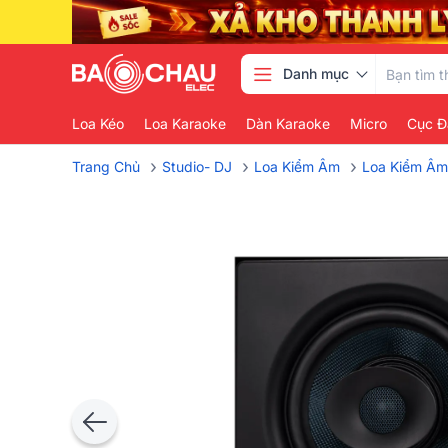
Danh mục
Loa Kéo
Loa Karaoke
Dàn Karaoke
Micro
Cục Đ
›
›
›
Trang Chủ
Studio- DJ
Loa Kiểm Âm
Loa Kiểm Âm