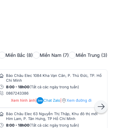
Miền Bắc (8)
Miền Nam (7)
Miền Trung (3)
Bảo Châu Elec 1084 Kha Vạn Cân, P. Thủ Đức, TP. Hồ
Bảo
Chí Minh
Min
8:00 - 18h00
(Tất cả các ngày trong tuần)
8:0
0867243386
086
Xem hình ảnh
|
Chat Zalo
|
Xem đường đi
Zalo
Bảo Châu Elec 63 Nguyễn Thị Thập, Khu đô thị mới
Bảo
Him Lam, P. Tân Hưng, TP Hồ Chí Minh
Phò
8:00 - 18h00
(Tất cả các ngày trong tuần)
8:0