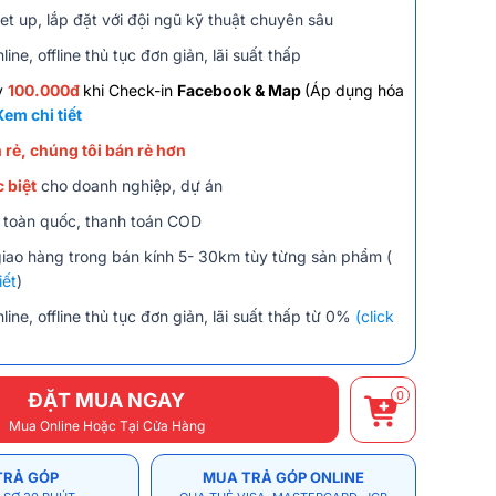
et up, lắp đặt với đội ngũ kỹ thuật chuyên sâu
line, offline thủ tục đơn giản, lãi suất thấp
y
100.000đ
khi Check-in
Facebook & Map
(Áp dụng hóa
Xem chi tiết
 rẻ, chúng tôi bán rẻ hơn
 biệt
cho doanh nghiệp, dự án
 toàn quốc, thanh toán COD
giao hàng trong bán kính 5- 30km tùy từng sản phẩm (
iết
)
line, offline thủ tục đơn giản, lãi suất thấp từ 0%
(click
0
ĐẶT MUA NGAY
Mua Online Hoặc Tại Cửa Hàng
TRẢ GÓP
MUA TRẢ GÓP ONLINE