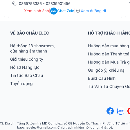
0865753386
-
02839901456
Xem hình ảnh
|
Chat Zalo
|
Xem đường đi
Zalo
VỀ BẢO CHÂU ELEC
HỖ TRỢ KHÁCH HÀN
Hệ thống 18 showroom,
Hướng dẫn mua hàng 
cửa hàng âm thanh
Hướng dẫn Thanh toá
 đại Class AB mạnh mẽ, cung cấp công suất
Giới thiệu công ty
Hướng dẫn Mua Trả 
 bảo hiệu suất âm thanh mạnh mẽ mà còn
Hồ sơ Năng lực
Gửi góp ý, khiếu nại
 chính xác.
Tin tức Bảo Châu
Build Cấu Hình
is Pro 8 mang đến âm trầm sâu, chi tiết và
Tuyển dụng
Tư Vấn Từ Chuyên G
 điện tử, hip-hop, hoặc các bản mix đòi hỏi
t nối đa dạng, bao gồm XLR, TRS 6.3mm và
hác nhau như máy tính, giao diện âm thanh
 Địa chỉ: Tầng 6, tòa nhà MD Complex, số 68 Nguyễn Cơ Thạch, Phường Từ Liêm, Th
baochauelec@gmail.com. Chịu trách nhiệm nội dung: Nhật Lệ.
úp người dùng dễ dàng tích hợp loa vào hệ