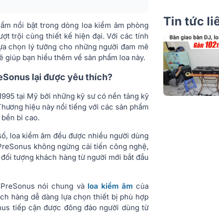
Tin tức l
ẩm nổi bật trong dòng loa kiểm âm phòng
 trội cùng thiết kế hiện đại. Với các tính
 lựa chọn lý tưởng cho những người đam mê
ẽ giúp bạn hiểu thêm về sản phẩm loa này.
eSonus lại được yêu thích?
1995 tại Mỹ bởi những kỹ sư có nền tảng kỹ
Thương hiệu này nổi tiếng với các sản phẩm
 bền bỉ cao.
 số, loa kiểm âm đều được nhiều người dùng
. PreSonus không ngừng cải tiến công nghệ,
g đối tượng khách hàng từ người mới bắt đầu
g PreSonus nói chung và
loa kiểm âm
của
hách hàng
dễ dàng lựa chọn thiết bị phù hợp
nus
tiếp cận được đông đảo người dùng từ