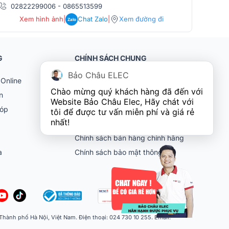
02822299006
-
0865513599
086
Xem hình ảnh
|
Chat Zalo
|
Xem đường đi
Zalo
G
CHÍNH SÁCH CHUNG
Bảo Châu ELEC
Online
Khách hàng doanh nghiệp (B2B)
Chào mừng quý khách hàng đã đến với 
n
Chính sách bảo hành
Website Bảo Châu Elec, Hãy chát với 
góp
Chính sách đổi trả
tôi để được tư vấn miễn phí và giá rẻ 
nhất!
Chính sách vận chuyển
Chính sách bán hàng chính hãng
ia
Chính sách bảo mật thông tin
ành phố Hà Nội, Việt Nam. Điện thoại: 024 730 10 255. Email: