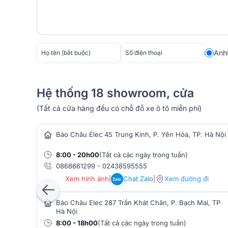
âm thanh đồng nhất, mang đến hình ảnh âm thanh nổ
(sweet spot) rộng hơn. Điều này đặc biệt lý tưởng
thiết lập phòng thu Dolby Atmos, đảm bảo âm thanh ch
Anh
Hệ thống 18 showroom, cửa
(Tất cả cửa hàng đều có chỗ đỗ xe ô tô miễn phí)
hàng âm thanh
Bảo Châu Elec 45 Trung Kính, P. Yên Hòa, TP. Hà Nội
8:00 - 20h00
(Tất cả các ngày trong tuần)
0868661299
-
02438595555
Xem hình ảnh
|
Chat Zalo
|
Xem đường đi
Zalo
Bảo Châu Elec 287 Trần Khát Chân, P. Bạch Mai, TP
Hà Nội
8:00 - 18h00
(Tất cả các ngày trong tuần)