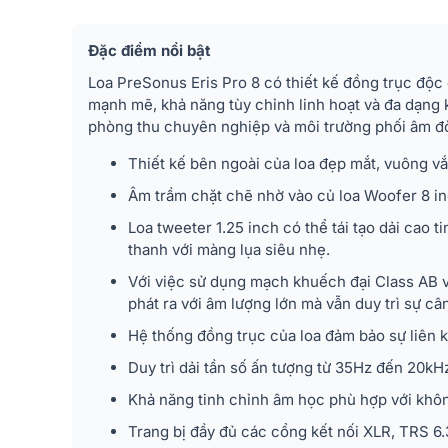
Đặc điểm nổi bật
Loa PreSonus Eris Pro 8
có thiết kế đồng trục độc
mạnh mẽ, khả năng tùy chỉnh linh hoạt và đa dạng 
phòng thu chuyên nghiệp và môi trường phối âm đò
Thiết kế bên ngoài của loa đẹp mắt, vuông vắ
Âm trầm chặt chẽ nhờ vào củ loa Woofer 8 i
Loa tweeter 1.25 inch có thể tái tạo dải cao 
thanh với màng lụa siêu nhẹ.
Với việc sử dụng mạch khuếch đại Class AB 
phát ra với âm lượng lớn mà vẫn duy trì sự c
Hệ thống đồng trục của loa đảm bảo sự liên k
Duy trì dải tần số ấn tượng từ 35Hz đến 20kHz
Khả năng tinh chỉnh âm học phù hợp với khô
Trang bị đầy đủ các cổng kết nối XLR, TRS 