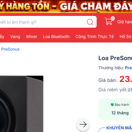
0
Giỏ hà
ẩy
Vang
Mixer
Loa Bluetooth
Công Trình Thực Tế
Hồ Sơ
 PreSonus
Loa PreSonu
Thương hiệu:
Pr
23
Giá bán:
Giá niêm yết:
2
Bảo hành
12 tháng
KHUYẾN MÃI