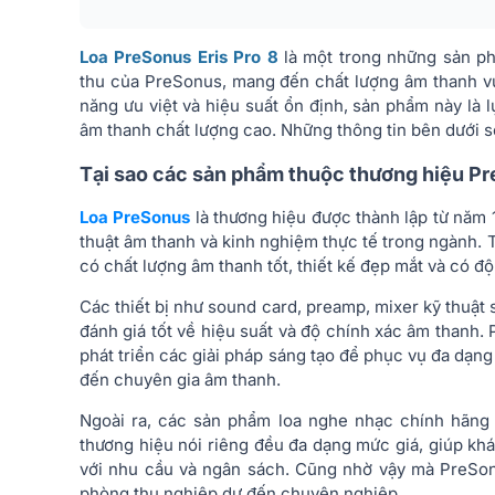
Loa PreSonus Eris Pro 8
là một trong những sản ph
thu của PreSonus, mang đến chất lượng âm thanh vượt
năng ưu việt và hiệu suất ổn định, sản phẩm này là
âm thanh chất lượng cao. Những thông tin bên dưới s
Tại sao các sản phẩm thuộc thương hiệu Pr
Loa PreSonus
là thương hiệu được thành lập từ năm 
thuật âm thanh và kinh nghiệm thực tế trong ngành. 
có chất lượng âm thanh tốt, thiết kế đẹp mắt và có độ
Các thiết bị như sound card, preamp, mixer kỹ thuật
đánh giá tốt về hiệu suất và độ chính xác âm thanh
phát triển các giải pháp sáng tạo để phục vụ đa dạn
đến chuyên gia âm thanh.
Ngoài ra, các sản phẩm loa nghe nhạc chính hãn
thương hiệu nói riêng đều đa dạng mức giá, giúp k
với nhu cầu và ngân sách. Cũng nhờ vậy mà
PreSo
phòng thu nghiệp dư đến chuyên nghiệp.