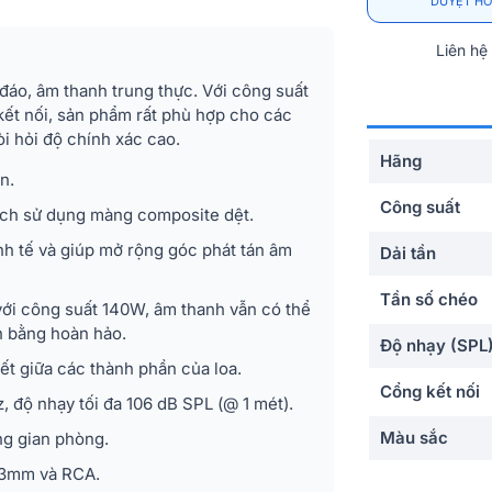
DUYỆT HỒ
Liên hệ
 đáo, âm thanh trung thực. Với công suất
kết nối, sản phẩm rất phù hợp cho các
i hỏi độ chính xác cao.
Hãng
n.
Công suất
nch sử dụng màng composite dệt.
tinh tế và giúp mở rộng góc phát tán âm
Dải tần
Tần số chéo
với công suất 140W, âm thanh vẫn có thể
ân bằng hoàn hảo.
Độ nhạy (SPL
ết giữa các thành phần của loa.
Cổng kết nối
, độ nhạy tối đa 106 dB SPL (@ 1 mét).
Màu sắc
ng gian phòng.
6.3mm và RCA.
Kích thước (