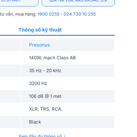
 SƠ 30 PHÚT
QUA THẺ VISA, MASTERCARD, JCB
 tư vấn, mua hàng:
1900 0255
-
024 730 10 255
Thông số kỹ thuật
Presonus
140W, mạch Class AB
35 Hz - 20 kHz
3200 Hz
)
106 dB @ 1 mét
XLR, TRS, RCA.
Black
RxCxS)
240 x 290 x 284mm
Xem đầy đủ thông số