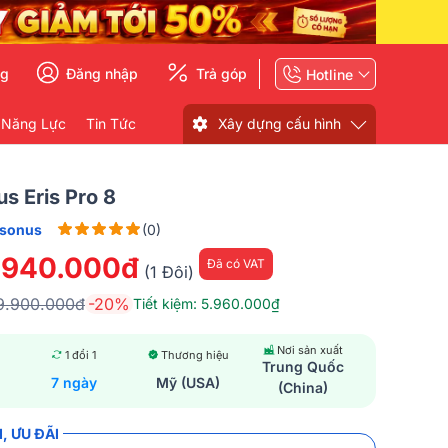
ng
Đăng nhập
Trả góp
Hotline
 Năng Lực
Tin Tức
Xây dựng cấu hình
s Eris Pro 8
esonus
(0)
.940.000đ
Đã có VAT
(1 Đôi)
9.900.000đ
-20%
Tiết kiệm: 5.960.000₫
Nơi sản xuất
1 đổi 1
Thương hiệu
Trung Quốc
7 ngày
Mỹ (USA)
(China)
, ƯU ĐÃI