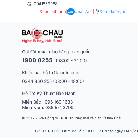
0941859988
Xem hình ảnh
|
Chat Zalo
|
Xem đường đi
Zalo
Sử dụng mạch khuếch đại Class AB
Gọi đặt mua, giao hàng toàn quốc
1900 0255
(08:00 - 21:00)
Loa PreSonus Eris Pro 8 được trang bị mạch khuếch
lên đến 140W. Mạch khuếch đại này không chỉ đảm
Khiếu nại, hỗ trợ khách hàng:
mang lại độ chi tiết cao và khả năng tái tạo âm thanh
0344 860 255
(08:00 - 18:00)
Với khả năng đáp ứng tần số thấp xuống tới 35Hz, Er
Hỗ Trợ Kỹ Thuật Bảo Hành:
sắc nét. Do đó thiết bị phù hợp cho các thể loại nhạc
độ chính xác cao.
Miền Bắc :
096 169 1633
Miền Nam:
086 551 3799
Trang bị đầy đủ cổng kết nối
© 2016-2026 Công ty TNHH Thương mại và điện tử Bảo Châu
PreSonus Eris Pro 8 được thiết kế với các cổng kế
RCA, đáp ứng nhu cầu kết nối với nhiều thiết bị k
GPDKKD: 0106303879 do Sở KH & ĐT TP.HN cấp ngày 10/09/2013.
(audio interface), hoặc mixer. Sự linh hoạt này gi