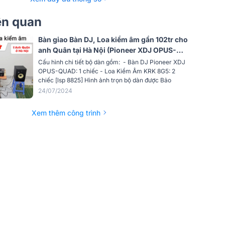
iên quan
Bàn giao Bàn DJ, Loa kiểm âm gần 102tr cho
anh Quân tại Hà Nội (Pioneer XDJ OPUS-
QUAD, KRK 8G5)
Cấu hình chi tiết bộ dàn gồm: - Bàn DJ Pioneer XDJ
OPUS-QUAD: 1 chiếc - Loa Kiểm Âm KRK 8G5: 2
chiếc [lsp 8825] Hình ảnh trọn bộ dàn được Bảo
24/07/2024
Xem thêm công trình