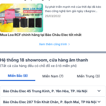
Sự phát triển mạnh mẽ của thời đại đã kéo
theo công nghệ làm giả ngày c&agrav...
25/03/2022
Công suất RMS 600W và công suất MAX 1400W cho phép loa duy
trì hiệu suất ổn định trong suốt quá trình sử dụng mà không lo bị vỡ
tiếng hay mất kiểm soát. Chính nhờ sự kết hợp này, loa luôn giữ
được sự rõ ràng và chi tiết trong từng nốt nhạc, dù ở mức âm lượng
Mua Loa RCF chính hãng tại Bảo Châu Elec tốt nhất
lớn nhất.
Xem thêm công trình
Chất lượng âm thanh ấn tượng
Loa RCF KX 08-A sở hữu hệ thống loa chất lượng cao với loa bass
20cm từ NEO, cuộn vỏ 2.5 inch mang lại âm bass mạnh mẽ, sâu
Hệ thống 18 showroom, cửa hàng âm thanh
lắng và ổn định, cùng loa treble 2.54cm, cuộn vỏ 1.75 inch tái tạo
(Tất cả cửa hàng đều có chỗ đỗ xe ô tô miễn phí)
âm thanh cao tần sắc nét, chi tiết. Sự kết hợp này giúp loa cung cấp
âm thanh cân bằng, mạnh mẽ ở tần số thấp và trong trẻo, rõ ràng ở
Miền Bắc (8)
Miền Nam (7)
Miền Trung (3)
tần số cao, mang đến trải nghiệm âm nhạc đầy đủ, sống động cho
mọi không gian sử dụng.
Bảo Châu Elec 45 Trung Kính, P. Yên Hòa, TP. Hà Nội
Bảo Châu Elec 287 Trần Khát Chân, P. Bạch Mai, TP Hà Nội