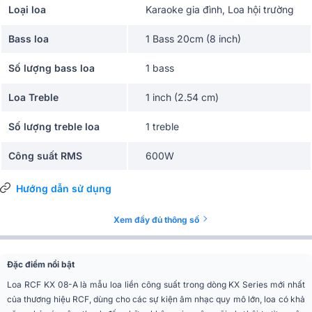
Loại loa
Karaoke gia đình, Loa hội trường
Bass loa
1 Bass 20cm (8 inch)
Số lượng bass loa
1 bass
Loa Treble
1 inch (2.54 cm)
Số lượng treble loa
1 treble
Công suất RMS
600W
Công suất Max
1400W
Hướng dẫn sử dụng
Công suất Peak
2000W
Xem đầy đủ thông số
Độ nhạy(SPL)
128dB
Đặc điểm nổi bật
Tần số đáp tuyến
60Hz - 20kHz
Loa RCF KX 08-A là mẫu loa liền công suất trong dòng KX Series mới nhất
của thương hiệu RCF, dùng cho các sự kiện âm nhạc quy mô lớn, loa có khả
Góc phủ âm (Ngang x
90° x 70°