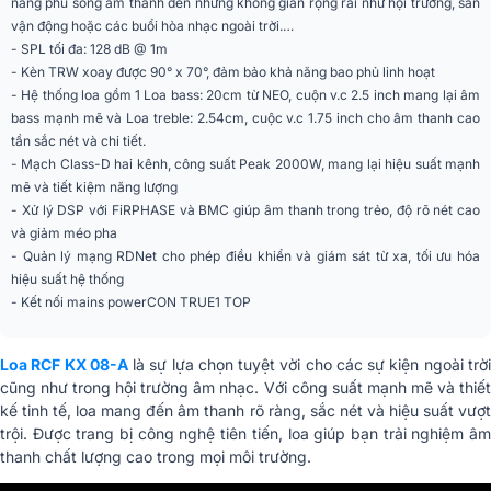
năng phủ sóng âm thanh đến những không gian rộng rãi như hội trường, sân
Dọc)
vận động hoặc các buổi hòa nhạc ngoài trời.…
- SPL tối đa: 128 dB @ 1m
Kiểu loa
Liền công suất (Active)
- Kèn TRW xoay được 90° x 70°, đảm bảo khả năng bao phủ linh hoạt
- Hệ thống loa gồm 1 Loa bass: 20cm từ NEO, cuộn v.c 2.5 inch mang lại âm
Số đường tiếng
2 đường tiếng
bass mạnh mẽ và Loa treble: 2.54cm, cuộc v.c 1.75 inch cho âm thanh cao
tần sắc nét và chi tiết.
Dáng loa
Loa fullrange (phổ thông)
- Mạch Class-D hai kênh, công suất Peak 2000W, mang lại hiệu suất mạnh
Nghe nhạc, Sân khấu, Hội trường,
mẽ và tiết kiệm năng lượng
Ứng dụng mở rộng
Quán cafe, Phòng karaoke gia
- Xử lý DSP với FiRPHASE và BMC giúp âm thanh trong trẻo, độ rõ nét cao
đình, Nhà hàng
và giảm méo pha
- Quản lý mạng RDNet cho phép điều khiển và giám sát từ xa, tối ưu hóa
Cổng kết nối
Ethenet, XLR
hiệu suất hệ thống
- Kết nối mains powerCON TRUE1 TOP
Màu sắc
Đen
Độ nhạy đầu vào
-2 dBu/+4 dBu
Loa RCF KX 08-A
là sự lựa chọn tuyệt vời cho các sự kiện ngoài trờ
cũng như trong hội trường âm nhạc. Với công suất mạnh mẽ và thiết
Tần số cắt
1400 Hz
kế tinh tế, loa mang đến âm thanh rõ ràng, sắc nét và hiệu suất vượt
trội. Được trang bị công nghệ tiên tiến, loa giúp bạn trải nghiệm âm
Bộ giới hạn
Bộ giới hạn nhanh
thanh chất lượng cao trong mọi môi trường.
Điều khiển
Bypass, Linear/High Pass, Volume