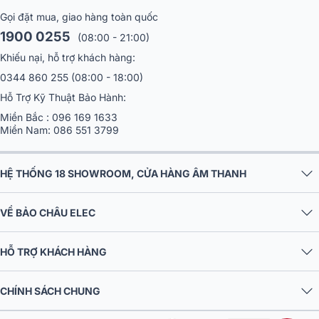
được tái tạo một cách sắc nét, không có sự méo mó trong các dải
tần số.
Gọi đặt mua, giao hàng toàn quốc
1900 0255
(08:00 - 21:00)
Khiếu nại, hỗ trợ khách hàng:
0344 860 255
(08:00 - 18:00)
Hỗ Trợ Kỹ Thuật Bảo Hành:
Miền Bắc :
096 169 1633
Miền Nam:
086 551 3799
HỆ THỐNG 18 SHOWROOM, CỬA HÀNG ÂM THANH
VỀ BẢO CHÂU ELEC
HỖ TRỢ KHÁCH HÀNG
Đặc biệt, Bass Motion Control (BMC) giúp loa xử lý âm bass sâu mà
CHÍNH SÁCH CHUNG
không ảnh hưởng đến sự ổn định của woofer. Các tần số thấp được