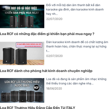
thống âm thanh mạnh mẽ, ổn định nhưng vẫn đảm bảo âm thanh
Đối với mỗi bộ dàn âm thanh bất kể dàn
sắc nét, không bị méo tiếng dù sử dụng ở mức công suất cao. Với
karaoke gia đình, dàn karaoke kinh doanh
công suất Peak lên đến 2000W, loa có thể phát ra âm thanh sống
hay nh...
động, mạnh mẽ, mang đến sự kết hợp hoàn hảo giữa hiệu suất âm
22/07/2020
thanh và khả năng chịu tải cao. Bất kể là không gian rộng lớn hay
môi trường yêu cầu âm thanh mạnh mẽ, loa RCF KX 08-A sẽ đáp
ứng đầy đủ.
Loa RCF có những đặc điểm gì khiến bạn phải mua ngay ?
Dàn karaoke kinh doanh để có chất lượng âm
thanh hoàn hảo, chân thực mang lại sự hứng
t...
02/07/2020
Loa RCF dành cho phòng hát kinh doanh chuyên nghiệp
Loa đã và đang là sản phẩm âm nhạc không
thể thiếu trong các dàn nghe nhạ...
18/06/2020
Loa RCF Thương Hiệu Đẳng Cấp Đến Từ ITALY