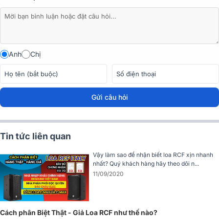
Anh
Chị
Gửi câu hỏi
Tin tức liên quan
Cấu trúc chắc chắn và khả năng tản nhiệt hiệu quả giúp loa duy trì
Vậy làm sao để nhận biết loa RCF xịn nhanh
hiệu suất ổn định và lâu dài ngay cả trong môi trường khắc nghiệt.
nhất? Quý khách hàng hãy theo dõi n...
11/09/2020
Đánh giá chất lượng của Loa RCF KX 08-A
Công suất mạnh mẽ vượt trội
Cách phân Biệt Thật - Giả Loa RCF như thế nào?
Loa RCF
KX 08-A là sự lựa chọn hoàn hảo cho những ai cần một h