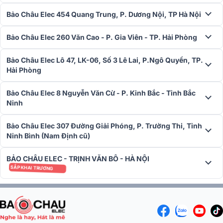
Bảo Châu Elec 454 Quang Trung, P. Dương Nội, TP Hà Nội
Bảo Châu Elec 260 Văn Cao - P. Gia Viên - TP. Hải Phòng
Bảo Châu Elec Lô 47, LK-06, Số 3 Lê Lai, P.Ngô Quyền, TP.
Hải Phòng
Bảo Châu Elec 8 Nguyễn Văn Cừ - P. Kinh Bắc - Tỉnh Bắc
Ninh
Khả năng đạt SPL tối đa 128 dB là điểm sáng nổi bật của loa cho
phép phát ra âm thanh cực kỳ mạnh mẽ mà vẫn đảm bảo độ rõ
ràng, sắc nét. Dù ở khoảng cách xa, bạn vẫn có thể cảm nhận được
Bảo Châu Elec 307 Đường Giải Phóng, P. Trường Thi, Tỉnh
âm thanh mạnh mẽ, chi tiết, mang đến trải nghiệm tuyệt vời cho
Ninh Bình (Nam Định cũ)
người nghe.
BẢO CHÂU ELEC - TRỊNH VĂN BÔ - HÀ NỘI
Công nghệ xử lý âm thanh hiện đại
SẮP KHAI TRƯƠNG
Loa
RCF
KX 08-A được tích hợp hệ thống DSP (Digital Signa
Processing) với các công nghệ tiên tiến như FiRPHASE và BMC.
Công nghệ FiRPHASE giúp giảm thiểu méo pha, mang đến âm thanh
trong trẻo, rõ ràng với độ chính xác cao. Mọi chi tiết âm thanh đều