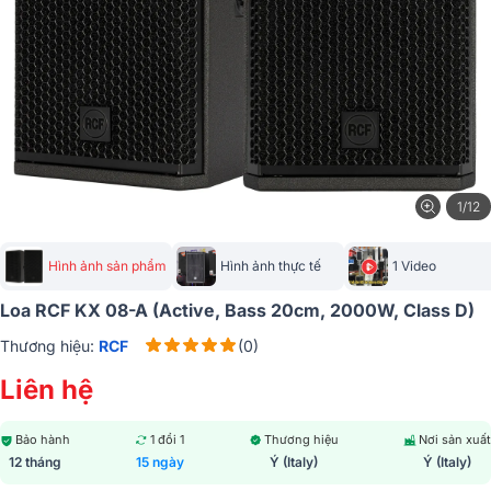
1/12
Hình ảnh sản phẩm
Hình ảnh thực tế
1 Video
Loa RCF KX 08-A (Active, Bass 20cm, 2000W, Class D)
Thương hiệu:
RCF
(0)
Liên hệ
Bảo hành
1 đổi 1
Thương hiệu
Nơi sản xuất
12 tháng
15 ngày
Ý (Italy)
Ý (Italy)