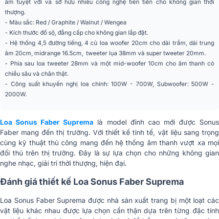
âm tuyệt vời và sở hữu nhiều công nghệ tiên tiến cho không gian thời
Woofers
Drive cùng nam châm vòng
thượng.
Neodymium
- Màu sắc: Red / Graphite / Walnut / Wengea
1 x 28mm màng lụa, hệ thống nam
- Kích thước đồ sộ, đẳng cấp cho không gian lắp đặt.
Tweeter mặt sau
châm Neodymium
- Hệ thống 4,5 đường tiếng, 4 củ loa woofer 20cm cho dải trầm, dải trung
1 x 101.6mm màng giấy hình nón,
âm 20cm, midrange 16.5cm, tweeter lụa 38mm và super tweeter 20mm.
Midrange mặt sau
nam châm Neodymium
- Phía sau loa tweeter 28mm và một mid-woofer 10cm cho âm thanh có
2 x 38cm màng sợi carbon hình
chiều sâu và chân thật.
Subwoofer
nón
- Công suất khuyến nghị loa chính: 100W - 700W, Subwoofer: 500W -
2000W.
Phân tần củ loa mặt
360, 430, 1700, 6700 Hz
trước
Loa Sonus Faber Suprema
là model đỉnh cao mới được Sonu
Phân tần củ loa mặt
500, 2300 Hz
Faber mang đến thị trường. Với thiết kế tinh tế, vật liệu sang trọng
sau
cùng kỹ thuật thủ công mang đến hệ thống âm thanh vượt xa mọi
đối thủ trên thị trường. Đây là sự lựa chọn cho những không gian
Tần số đáp tuyến loa
Mặt trước 45Hz –40KHz, Mặt sau
nghe nhạc, giải trí thời thượng, hiện đại.
chính
500Hz –20KHz
Đánh giá thiết kế Loa Sonus Faber Suprema
Tần số đáp tuyến
16 – 30/80Hz (tùy vào điều chỉnh ở
Subwoofer
thiết bị phân tần)
Loa Sonus Faber Suprema được nhà sản xuất trang bị một loạt các
vật liệu khác nhau được lựa chọn cẩn thận dựa trên từng đặc tính
Loa chính 91dB 1m/2.83V,
Độ nhạy