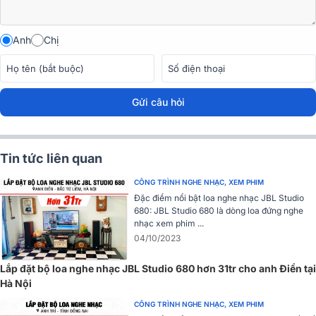
Phía sau là cổng kết nối, cung cấp thông số kỹ thuật thuận tiện để
bạn có thể dễ dàng phối ghép sản phẩm.
Anh
Chị
Gửi câu hỏi
Tin tức liên quan
CÔNG TRÌNH NGHE NHẠC, XEM PHIM
Đặc điểm nổi bật loa nghe nhạc JBL Studio
680: JBL Studio 680 là dòng loa đứng nghe
nhạc xem phim ...
04/10/2023
Chân loa chắc chắn bằng kim loại giúp loa duy trì sự ổn định khi
hoạt động. Với bốn màu sắc lựa chọn Red, Graphite, Walnut và
Lắp đặt bộ loa nghe nhạc JBL Studio 680 hơn 31tr cho anh Điền tại
Wenge, loa Sonus Faber Suprema phản ánh sự đa dạng và phong
Hà Nội
cách đặc trưng thích hợp với nhiều không gian giải trí.
CÔNG TRÌNH NGHE NHẠC, XEM PHIM
Đánh giá chất lượng Loa Sonus Faber Suprema