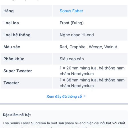
Hãng
Sonus Faber
Loại loa
Front (Đứng)
Loại hệ thống
Nghe nhạc Hi-end
Màu sắc
Red, Graphite , Wenge, Walnut
Phân khúc
Siêu cao cấp
1 x 20mm màng lụa, hệ thống nam
Super Tweeter
châm Neodymium
1 x 38mm màng lụa, hệ thống nam
Tweeter
châm Neodymium
1 x 165mm, hệ thống mô tơ Dual
Xem đầy đủ thông số
Midrange
Drive cùng nam châm vòng
Neodymium
1 x 203.2mm màng giấy cấu trúc
Midwoofer
Đặc điểm nổi bật
sandwich, nam châm Neodymium
4 x 203.2mm màng giấy cấu trúc
Loa Sonus Faber Suprema là một sản phẩm hi-end hiện đại nổi bật với chất
sandwich, hệ thống mô tơ Dual