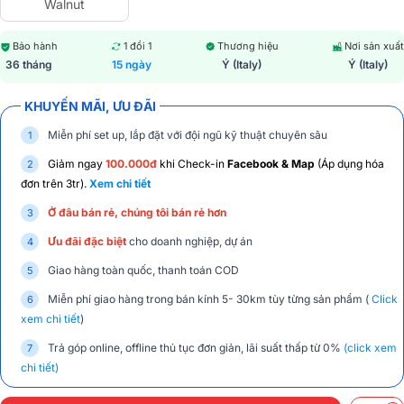
Walnut
Bảo hành
1 đổi 1
Thương hiệu
Nơi sản xuất
36 tháng
15 ngày
Ý (Italy)
Ý (Italy)
KHUYẾN MÃI, ƯU ĐÃI
Miễn phí set up, lắp đặt với đội ngũ kỹ thuật chuyên sâu
Giảm ngay
100.000đ
khi Check-in
Facebook & Map
(Áp dụng hóa
đơn trên 3tr).
Xem chi tiết
Ở đâu bán rẻ, chúng tôi bán rẻ hơn
Ưu đãi đặc biệt
cho doanh nghiệp, dự án
Giao hàng toàn quốc, thanh toán COD
Miễn phí giao hàng trong bán kính 5- 30km tùy từng sản phẩm (
Click
xem chi tiết
)
Trả góp online, offline thủ tục đơn giản, lãi suất thấp từ 0%
(click xem
chi tiết)