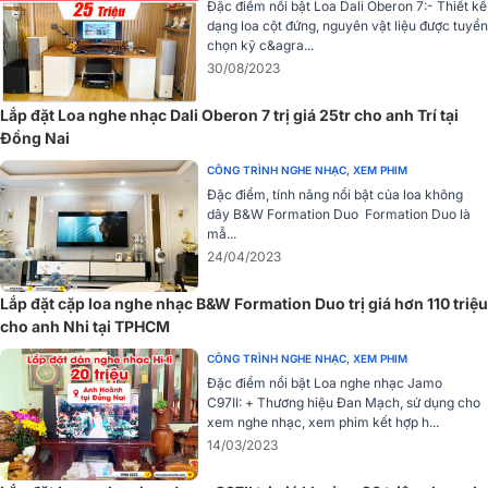
Đặc điểm nổi bật Loa Dali Oberon 7:- Thiết kế
dạng loa cột đứng, nguyên vật liệu được tuyển
Hệ thống 2.2
chọn kỹ c&agra...
Hệ thống siêu loa Sonus Faber Suprema được thiết kế theo dạng
30/08/2023
2.2, bao gồm 2 loa chính và 2 loa Subwoofer, kết hợp với một thiết
bị Crossover chủ động rời.
Lắp đặt Loa nghe nhạc Dali Oberon 7 trị giá 25tr cho anh Trí tại
Đồng Nai
CÔNG TRÌNH NGHE NHẠC, XEM PHIM
Đặc điểm, tính năng nổi bật của loa không
dây B&W Formation Duo Formation Duo là
mẫ...
24/04/2023
Lắp đặt cặp loa nghe nhạc B&W Formation Duo trị giá hơn 110 triệu
cho anh Nhi tại TPHCM
CÔNG TRÌNH NGHE NHẠC, XEM PHIM
Đặc điểm nổi bật Loa nghe nhạc Jamo
C97II: + Thương hiệu Đan Mạch, sử dụng cho
xem nghe nhạc, xem phim kết hợp h...
14/03/2023
Loa chính có kiểu dáng đàn Lute tạo ra một âm hình và âm trường
hoàn hảo, trong khi loa Subwoofer có hình dáng elliptical, lấy cảm