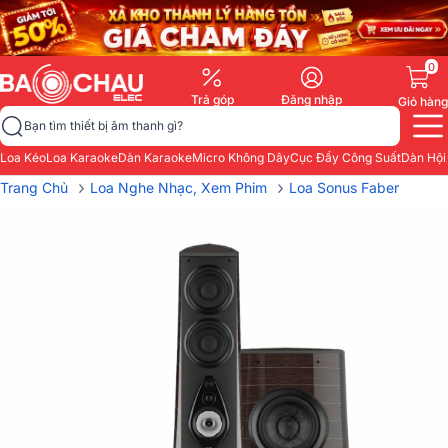
0
Trả góp
Đăng nhập
Giỏ hàng
Bạn tìm thiết bị âm thanh gì?
Loa Kéo
Loa Karaoke
Dàn Karaoke
Micro Không Dây
Cục Đẩy Công Suất
Dàn Hội
›
›
Trang Chủ
Loa Nghe Nhạc, Xem Phim
Loa Sonus Faber