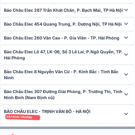
Bảo Châu Elec 287 Trần Khát Chân, P. Bạch Mai, TP Hà Nội
Nâng cấp cấu trúc “The Voice of Sonus faber”
Bảo Châu Elec 454 Quang Trung, P. Dương Nội, TP Hà Nội
Loa Sonus Faber
Suprema được nhà sản xuất nâng cấp cấu trú
"The Voice of Sonus faber" bằng cách tạo ra một buồng độc đáo
Bảo Châu Elec 260 Văn Cao - P. Gia Viên - TP. Hải Phòng
dành riêng cho thể tích bên trong tweeter và midrange nhằm tối ưu
hóa hiệu suất trình diễn. Chiếc buồng này được thiết kế không có
Bảo Châu Elec Lô 47, LK-06, Số 3 Lê Lai, P.Ngô Quyền, TP.
các bức tường ngăn cách thông thường và được tạo nên từ gỗ bần
Hải Phòng
đặc biệt cho dải âm mượt mà hơn.
Bảo Châu Elec 8 Nguyễn Văn Cừ - P. Kinh Bắc - Tỉnh Bắc
Ninh
Bảo Châu Elec 307 Đường Giải Phóng, P. Trường Thi, Tỉnh
Ninh Bình (Nam Định cũ)
BẢO CHÂU ELEC - TRỊNH VĂN BÔ - HÀ NỘI
SẮP KHAI TRƯƠNG