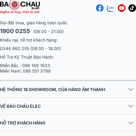
2 sub 40cm
Gọi đặt mua, giao hàng toàn quốc
Loa nghe nhạc
Sonus Faber Suprema sử dụng 2 củ loa đường kín
1900 0255
(08:00 - 21:00)
38cm sử dụng màng sợi carbon và hệ thống nam châm neodymium
Khiếu nại, hỗ trợ khách hàng:
đảm bảo âm thanh không bị méo âm, méo tiếng, biến dạng ngay cả
khi xuống mức tần số thấp đến 16Hz.
0344 860 255
(08:00 - 18:00)
Hỗ Trợ Kỹ Thuật Bảo Hành:
Miền Bắc :
096 169 1633
Miền Nam:
086 551 3799
HỆ THỐNG 18 SHOWROOM, CỬA HÀNG ÂM THANH
VỀ BẢO CHÂU ELEC
HỖ TRỢ KHÁCH HÀNG