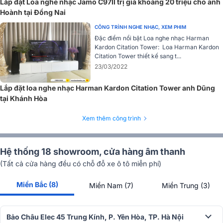
Lắp đặt Loa nghe nhạc Jamo C97II trị giá khoảng 20 triệu cho anh
hứng từ thiết kế của mẫu loa Stradivari mang lại hiệu ứng âm thanh
Hoành tại Đồng Nai
vượt trội.
CÔNG TRÌNH NGHE NHẠC, XEM PHIM
Củ loa mid Camelia
Đặc điểm nổi bật Loa nghe nhạc Harman
Kardon Citation Tower: Loa Harman Kardon
Củ loa mid là thiết kế độc đáo chế tạo từ bột giấy, màng loa có hình
Citation Tower thiết kế sang t...
dạng đặc biệt lấy cảm hứng từ hoa trà. Điều này giúp màng loa
23/03/2022
không bị che lấp bởi hệ thống treo, loa có độ phân giải tối đa, giảm
thiểu tính cộng hưởng. Phía sau củ loa chính là hệ thống nam châm
Lắp đặt loa nghe nhạc Harman Kardon Citation Tower anh Dũng
dual drive mới và lớp vỏ Organic Basket có thể kiểm soát không khí
tại Khánh Hòa
hiệu quả đã từng xuất hiện trên mẫu loa Stradivari G2 trước đó.
Xem thêm công trình
Hệ thống 18 showroom, cửa hàng âm thanh
(Tất cả cửa hàng đều có chỗ đỗ xe ô tô miễn phí)
Miền Bắc (8)
Miền Nam (7)
Miền Trung (3)
Bảo Châu Elec 45 Trung Kính, P. Yên Hòa, TP. Hà Nội