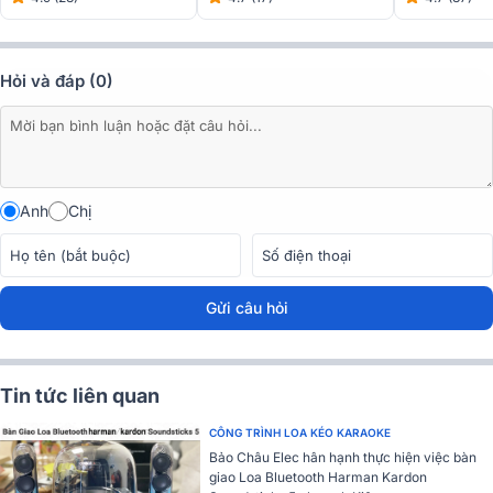
Hỏi và đáp (0)
Anh
Chị
Gửi câu hỏi
Âm thanh tốt hơn đi khắp nơi
Tin tức liên quan
Loa nghe nhạc Sony SRS-XE200
có bộ khuếch tán hình dạn
CÔNG TRÌNH LOA KÉO KARAOKE
đường thẳng sẽ giúp âm nhạc của bạn được truyền đi xa hơn, ngay
Bảo Châu Elec hân hạnh thực hiện việc bàn
giao Loa Bluetooth Harman Kardon
cả bên cạnh loa. Lấy cảm hứng từ các hệ thống âm thanh được sử