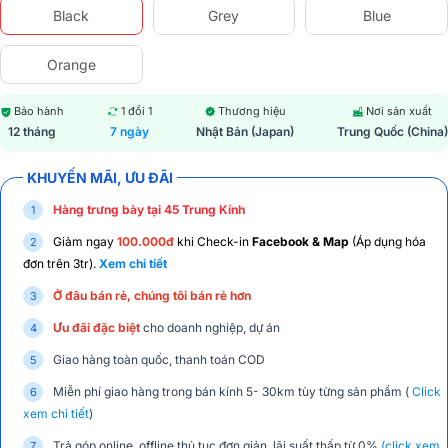
Black
Grey
Blue
Orange
Bảo hành
1 đổi 1
Thương hiệu
Nơi sản xuất
12 tháng
7 ngày
Nhật Bản (Japan)
Trung Quốc (China)
KHUYẾN MÃI, ƯU ĐÃI
Hàng trưng bày tại 45 Trung Kính
Giảm ngay
100.000đ
khi Check-in
Facebook & Map
(Áp dụng hóa
đơn trên 3tr).
Xem chi tiết
Ở đâu bán rẻ, chúng tôi bán rẻ hơn
Ưu đãi đặc biệt
cho doanh nghiệp, dự án
Giao hàng toàn quốc, thanh toán COD
Miễn phí giao hàng trong bán kính 5- 30km tùy từng sản phẩm (
Click
xem chi tiết
)
Trả góp online, offline thủ tục đơn giản, lãi suất thấp từ 0%
(click xem