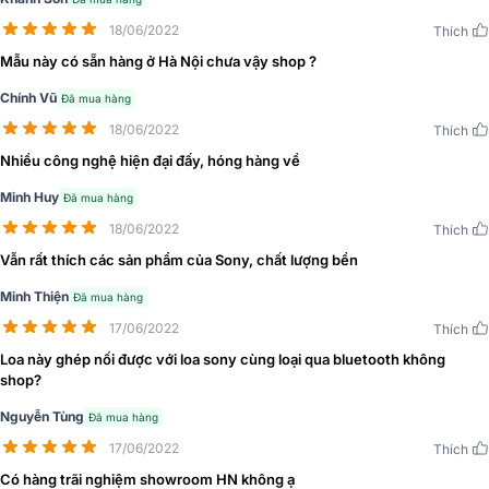
18/06/2022
Thích
Mẫu này có sẵn hàng ở Hà Nội chưa vậy shop ?
Chính Vũ
Đã mua hàng
18/06/2022
Thích
Nhiều công nghệ hiện đại đấy, hóng hàng về
Minh Huy
Đã mua hàng
18/06/2022
Thích
Vẫn rất thích các sản phẩm của Sony, chất lượng bền
➣
Xem thêm:
Loa Sony SRS-XG300 chính hãng cực hay
Minh Thiện
Đã mua hàng
17/06/2022
Thích
Đánh giá chất lượng Loa Sony SRS-XE200
Loa này ghép nối được với loa sony cùng loại qua bluetooth không
shop?
Vẻ ngoài tiện lợi và bền bỉ
Nguyễn Tùng
Đã mua hàng
Sở hữu vẻ ngoài tương đồng với XE300 nhưng XE200 còn có thêm
17/06/2022
Thích
dây đeo giúp việc mang theo bên người đơn giản hơn rất nhiều. Đặc
biệt với trọng lượng chỉ 0,8kg và kích thước các chiều rộng, cao,
Có hàng trãi nghiệm showroom HN không ạ