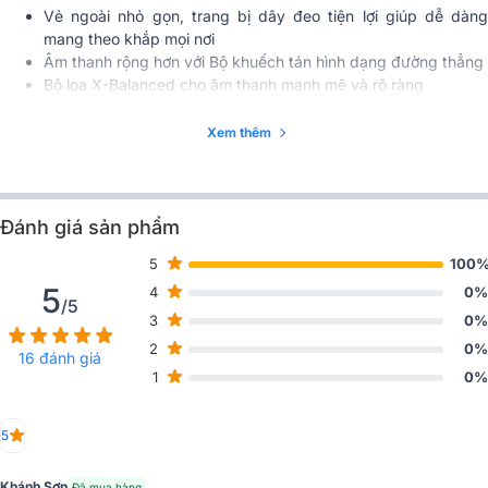
Vẻ ngoài nhỏ gọn, trang bị dây đeo tiện lợi giúp dễ dàng
mang theo khắp mọi nơi
Âm thanh rộng hơn với Bộ khuếch tán hình dạng đường thẳng
Bộ loa X-Balanced cho âm thanh mạnh mẽ và rõ ràng
Thời lượng pin 16 giờ và sạc nhanh, bạn không cần lo hết pin
khi đang sử dụng
Xem thêm
Kết nối Bluetooth 5.2 nhanh chóng và dễ dàng
Chống nước và chống bụi IP67, thoải mái cho những chuyến
đi và địa điểm khác nhau
Tính nẵng Party Connect, bạn có thể kết hợp tối đa 100 loa
Đánh giá sản phẩm
không dây tương thích với công nghệ Bluetooth
5
100
Sử dụng cáp USB Type-C® để sạc
5
4
0%
/5
3
0%
2
0%
16 đánh giá
1
0%
5
Khánh Sơn
Đã mua hàng