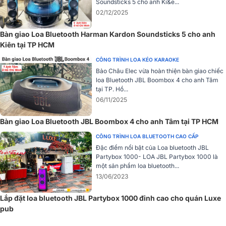
Soundsticks 5 cho anh Ki&e...
dụng tại các buổi hòa nhạc chuyên nghiệp.
02/12/2025
Bàn giao Loa Bluetooth Harman Kardon Soundsticks 5 cho anh
Kiên tại TP HCM
CÔNG TRÌNH LOA KÉO KARAOKE
Bảo Châu Elec vừa hoàn thiện bàn giao chiếc
loa Bluetooth JBL Boombox 4 cho anh Tâm
tại TP. Hồ...
06/11/2025
Bàn giao Loa Bluetooth JBL Boombox 4 cho anh Tâm tại TP HCM
CÔNG TRÌNH LOA BLUETOOTH CAO CẤP
Đặc điểm nổi bật của Loa bluetooth JBL
Partybox 1000- LOA JBL Partybox 1000 là
một sản phẩm loa bluetooth...
13/06/2023
Lắp đặt loa bluetooth JBL Partybox 1000 đỉnh cao cho quán Luxe
Với bộ khuếch tán hình dạng đường thẳng, âm thanh lan rộng hơn
pub
đến khu vực phía trước của loa cho phép bạn thưởng thức chất
lượng âm thanh giống nhau cho dù bạn đang ở phía trước hay ở bên