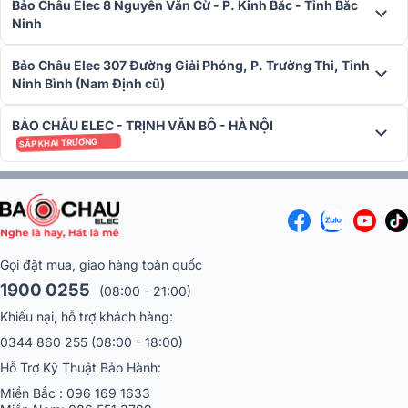
Bảo Châu Elec 8 Nguyễn Văn Cừ - P. Kinh Bắc - Tỉnh Bắc
thanh bằng nhau theo từng hướng xa hơn và rộng hơn ra khỏi loa.
Ninh
Bảo Châu Elec 307 Đường Giải Phóng, P. Trường Thi, Tỉnh
Ninh Bình (Nam Định cũ)
BẢO CHÂU ELEC - TRỊNH VĂN BÔ - HÀ NỘI
SẮP KHAI TRƯƠNG
Gọi đặt mua, giao hàng toàn quốc
1900 0255
(08:00 - 21:00)
Khiếu nại, hỗ trợ khách hàng:
0344 860 255
(08:00 - 18:00)
Tích hợp bộ loa X-Balanced
Hỗ Trợ Kỹ Thuật Bảo Hành:
Không giống như màng loa tròn trong bộ loa thông thường, Bộ loa
Miền Bắc :
096 169 1633