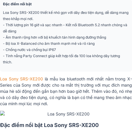
Đặc điểm nổi bật
Kết nối
Bluetooth 5.2
Loa Sony SRS-XE200 thiết kế nhỏ gọn với dây đeo tiện dụng, dễ dàng mang
theo khắp mọi nơi.
Cổng kết nối
USB Type-C
- Thời lượng pin 16 giờ và sạc nhanh - Kết nối Bluetooth 5.2 nhanh chóng và
dễ dàng
Ứng dụng điều khiển
Sony | Music Center
- Âm thanh rộng hơn với bộ khuếch tán hình dạng đường thẳng
trên điện thoại
- Bộ loa X-Balanced cho âm thanh mạnh mẽ và rõ ràng
- Chống nước và chống bụi IP67
Màu sắc
Xám, Đen, xanh dương, Cam
- Tính nẵng Party Connect giúp kết hợp tối đa 100 loa không dây tương
thích.
Chất liệu
Nguyên liệu tái chế
Toàn dải (Bộ khuếch tán hình dạng
Loại loa
Loa Sony SRS-XE200
là mẫu loa bluetooth mới nhất nằm trong X
đường thẳng)
Series của Sony mới được cho ra mắt thị trường với mục đích mang
Kích thước loa
42mm x 51mm
mùa hè sôi động đến gần bạn hơn bao giờ hết. Thêm vào đó, nó nhẹ
và có dây đeo tiện dụng, có nghĩa là bạn có thể mang theo âm nhạc
Chế độ âm thanh
Clear Audio +, DSEE
của mình mọi lúc mọi nơi.
Kích thước (RxCxS)
90 x 208 x 94 mm
Đặc điểm nổi bật Loa Sony SRS-XE200
Trọng lượng
0,8kg