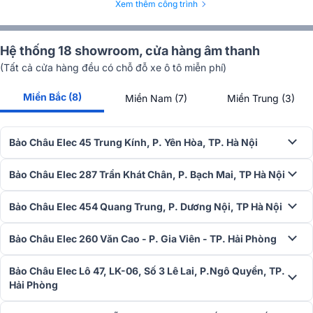
Xem thêm công trình
cạnh loa. Điều này có nghĩa là mọi người trong địa điểm của bạn có
thể nhảy theo cùng một bản nhạc với chất lượng âm thanh như
nhau.
Hệ thống 18 showroom, cửa hàng âm thanh
(Tất cả cửa hàng đều có chỗ đỗ xe ô tô miễn phí)
Miền Bắc (8)
Miền Nam (7)
Miền Trung (3)
Bảo Châu Elec 45 Trung Kính, P. Yên Hòa, TP. Hà Nội
Bảo Châu Elec 287 Trần Khát Chân, P. Bạch Mai, TP Hà Nội
Bảo Châu Elec 454 Quang Trung, P. Dương Nội, TP Hà Nội
Bảo Châu Elec 260 Văn Cao - P. Gia Viên - TP. Hải Phòng
Không giống như loa thông thường, với hầu hết năng lượng tập
Bảo Châu Elec Lô 47, LK-06, Số 3 Lê Lai, P.Ngô Quyền, TP.
trung từ tâm của hình nón, Bộ khuếch tán hình dạng đường thẳng
Hải Phòng
độc đáo của chúng tôi sẽ tái tập trung âm thanh qua một khẩu độ
hẹp. Sự gia tăng năng lượng áp suất âm thanh sẽ lan truyền âm