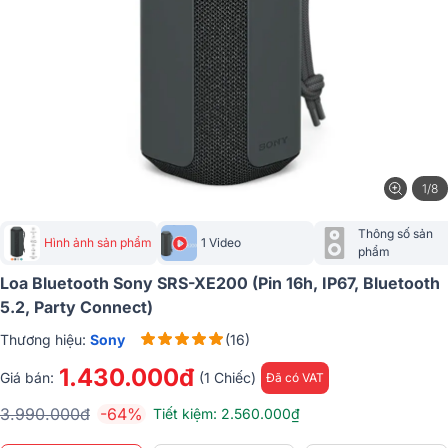
1/8
Thông số sản 
Hình ảnh sản phẩm
1 Video
phẩm
Loa Bluetooth Sony SRS-XE200 (Pin 16h, IP67, Bluetooth
5.2, Party Connect)
Thương hiệu:
Sony
(16)
1.430.000đ
Giá bán:
(1 Chiếc)
Đã có VAT
3.990.000đ
-64%
Tiết kiệm: 2.560.000₫