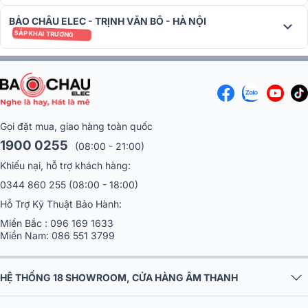
MEGA BASS cho phép bạn thực sự tăng âm trầm. Vì vậy, nếu bạn
BẢO CHÂU ELEC - TRỊNH VĂN BÔ - HÀ NỘI
đang nghe thứ gì đó có nhịp, bạn sẽ nhận được âm thanh trầm sâu
SẮP KHAI TRƯƠNG
và mạnh mẽ.
Gọi đặt mua, giao hàng toàn quốc
1900 0255
(08:00 - 21:00)
Khiếu nại, hỗ trợ khách hàng:
0344 860 255
(08:00 - 18:00)
Hỗ Trợ Kỹ Thuật Bảo Hành:
Miền Bắc :
096 169 1633
Miền Nam:
086 551 3799
HỆ THỐNG 18 SHOWROOM, CỬA HÀNG ÂM THANH
Đèn LED "Ambient Illumination"