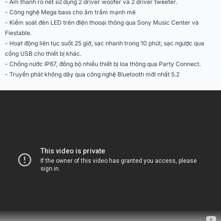
- Âm thanh rõ nét sử dụng 2 driver woofer và 2 driver tweeter.
- Công nghệ Mega bass cho âm trầm mạnh mẽ
Chống nước
IP67
- Kiểm soát đèn LED trên điện thooại thông qua Sony Music Center và
Fiestable.
Kết nối
Bluetooth 5.2
- Hoạt động liên tục suốt 25 giờ, sạc nhanh trong 10 phút, sạc ngược qua
cổng USB cho thiết bị khác.
Cổng kết nối
USB, USB Type-C, AUX 3.5mm
- Chống nước IP67, đồng bộ nhiều thiết bị loa thông qua Party Connect.
- Truyền phát không dây qua công nghệ Bluetooth mới nhất 5.2
Ứng dụng điều khiển
Sony | Music Center
trên điện thoại
Màu sắc
Đen
Phân khúc
Giá rẻ
2 loa 61mm và 68mm và 2 loa
Hệ thống củ loa
tweeter 20mm
Kích thước (R x C x S)
318mm x 138mm x 136mm
Trọng lượng
3kg
Cấu hình tương thích
A2DP, AVRCP, HFP, SSP