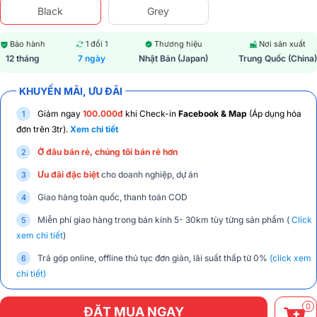
Black
Grey
Bảo hành
1 đổi 1
Thương hiệu
Nơi sản xuất
12 tháng
7 ngày
Nhật Bản (Japan)
Trung Quốc (China)
KHUYẾN MÃI, ƯU ĐÃI
Giảm ngay
100.000đ
khi Check-in
Facebook & Map
(Áp dụng hóa
đơn trên 3tr).
Xem chi tiết
Ở đâu bán rẻ, chúng tôi bán rẻ hơn
Ưu đãi đặc biệt
cho doanh nghiệp, dự án
Giao hàng toàn quốc, thanh toán COD
Miễn phí giao hàng trong bán kính 5- 30km tùy từng sản phẩm (
Click
xem chi tiết
)
Trả góp online, offline thủ tục đơn giản, lãi suất thấp từ 0%
(click xem
chi tiết)
0
ĐẶT MUA NGAY