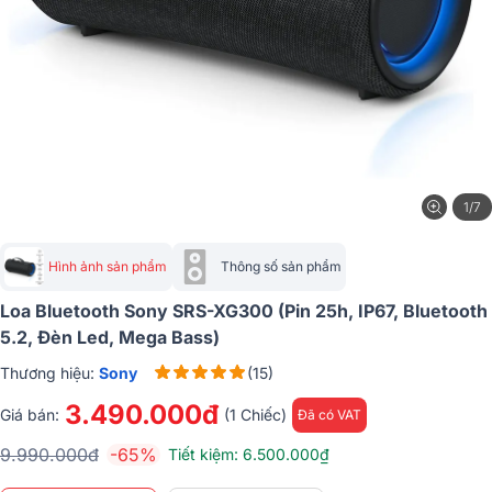
1/7
Hình ảnh sản phẩm
Thông số sản phẩm
Loa Bluetooth Sony SRS-XG300 (Pin 25h, IP67, Bluetooth
5.2, Đèn Led, Mega Bass)
Thương hiệu:
Sony
(15)
3.490.000đ
Giá bán:
(1 Chiếc)
Đã có VAT
9.990.000đ
-65%
Tiết kiệm: 6.500.000₫