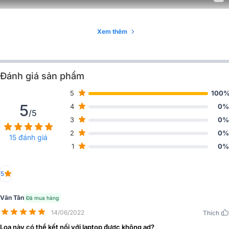
Cổng nguồn USB
USB A (5V 1.5A)
Video giới thiệu Loa SRS-XG300 của hãng Sony
Xem thêm
Kháng nước, bụi
Tiêu chuẩn IP67
Loa Sony SRS-XG300
được thương hiệu Sony tung ta thị trường â
thanh cho khả năng xử lý tần số cao rõ ràng nhờ tích hợp loa
Công suất
Khoảng 17W
tweeter với khả năng MEGA BASS. Loa Sony SRS-XG300 sở hữu
đầy đủ những yêu cần bạn cần thích hợp sử dụng phổ biến tại
Đánh giá sản phẩm
những bữa tiệc, party, mang theo đi du lịch, picnic, dã ngoại...
5
100
Đặc điểm nổi bật Loa Sony SRS-XG300:
5
4
0%
/5
3
0%
2
0%
15 đánh giá
1
0%
5
Văn Tân
Đã mua hàng
14/06/2022
Thích
Loa này có thể kết nối với laptop được không ad?