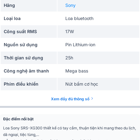
Hãng
Sony
Loại loa
Loa bluetooth
Công suất RMS
17W
Nguồn sử dụng
Pin Lithium-ion
Thời gian sử dụng
25h
Công nghệ âm thanh
Mega bass
Phím điều khiển
Nút bấm cơ học
Tần số đáp tuyến
20Hz - 20kHz
Xem đầy đủ thông số
Số đường tiếng
2 đường tiếng
Đặc điểm nổi bật
Ứng dụng mở rộng
Picnic, Du lịch, Camping
Loa Sony SRS-XG300 thiết kế có tay cầm, thuận tiện khi mang theo du lịch,
kiêm sạc dự phòng, Kết nối nhiều
dã ngoại, tiệc tùng,...
Tiện ích
loa, Có dây đeo, có đèn led