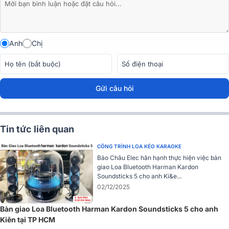
Anh
Chị
Gửi câu hỏi
Tin tức liên quan
CÔNG TRÌNH LOA KÉO KARAOKE
Được thiết kế với thân hình nhỏ gọn, linh hoạt khi đặt ở tư thế nằm
Bảo Châu Elec hân hạnh thực hiện việc bàn
hoặc đứng. Dễ dàng mang theo tới bất cứ đâu với tay cầm có thể
giao Loa Bluetooth Harman Kardon
thu vào, được thiết kế cẩn thận để XG300 dễ dàng cầm nắm.
Soundsticks 5 cho anh Ki&e...
02/12/2025
Bàn giao Loa Bluetooth Harman Kardon Soundsticks 5 cho anh
Kiên tại TP HCM