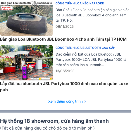
CÔNG TRÌNH LOA KÉO KARAOKE
Bảo Châu Elec vừa hoàn thiện bàn giao chiếc
loa Bluetooth JBL Boombox 4 cho anh Tâm
tại TP. Hồ...
06/11/2025
Bàn giao Loa Bluetooth JBL Boombox 4 cho anh Tâm tại TP HCM
CÔNG TRÌNH LOA BLUETOOTH CAO CẤP
Đặc điểm nổi bật của Loa bluetooth JBL
Partybox 1000- LOA JBL Partybox 1000 là
một sản phẩm loa bluetooth...
13/06/2023
Mặt trước là hệ thống là hệ thống củ
loa sony
được bảo vệ bằn
Lắp đặt loa bluetooth JBL Partybox 1000 đỉnh cao cho quán Luxe
tấm căng thép không gỉ. Khay chỉnh với hệ thống nút bấm có độ
pub
nhạy cao, nằm phía trên loa. Hệ thống kết nối được bố trí khoa học
gồm cổng sạc Type-C hiện đại, ngõ vào âm thanh và USBA ở mặt
Xem thêm công trình
sau loa đảm bảo việc kết nối thiết bị dễ dàng hơn.
Đánh giá chất lượng Loa Sony SRS-XG300
Hệ thống 18 showroom, cửa hàng âm thanh
Bộ loa X-Balanced chất âm mạnh mẽ
(Tất cả cửa hàng đều có chỗ đỗ xe ô tô miễn phí)