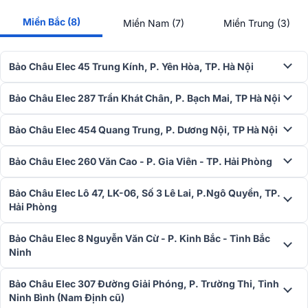
Không giống như màng loa tròn trong bộ loa thông thường, model
Miền Bắc (8)
Miền Nam (7)
Miền Trung (3)
mới được phát triển trong dòng XG300 có màng chắn không tròn
giúp tạo ra nhiều áp suất âm thanh hơn cho âm thanh chất lượng
cao.
Bảo Châu Elec 45 Trung Kính, P. Yên Hòa, TP. Hà Nội
Bảo Châu Elec 287 Trần Khát Chân, P. Bạch Mai, TP Hà Nội
Bảo Châu Elec 454 Quang Trung, P. Dương Nội, TP Hà Nội
Bảo Châu Elec 260 Văn Cao - P. Gia Viên - TP. Hải Phòng
Bảo Châu Elec Lô 47, LK-06, Số 3 Lê Lai, P.Ngô Quyền, TP.
Hải Phòng
Bảo Châu Elec 8 Nguyễn Văn Cừ - P. Kinh Bắc - Tỉnh Bắc
Thưởng thức âm thanh bữa tiệc mạnh mẽ được tạo ra bởi loa trầm,
Ninh
loa tweeter phía trước và bộ tản nhiệt thụ động mang lại âm trầm
mạnh mẽ và giọng hát rõ ràng, dù bạn đang nghe ở bất cứ đâu.
Bảo Châu Elec 307 Đường Giải Phóng, P. Trường Thi, Tỉnh
Tính năng MEGA BASS
Ninh Bình (Nam Định cũ)