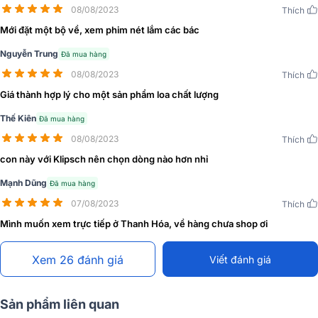
Hoàn thiện bộ sản phẩm là loa subwoofer vuông vắn, chắc chắn với
08/08/2023
Thích
kích thước (RxCxS) là 305 x 440,4 x 305 mm cùng trọng lượng
10kg. Thiết bị được hoàn thiện bằng tone màu đen sang trọng, lịch
Mới đặt một bộ về, xem phim nét lắm các bác
lãm phù hợp nhiều phong cách nội thất khác nhau. Mặt trước của
Nguyễn Trung
Đã mua hàng
Loa Soundbar JBL Bar 700 được bọc lớp lưới kim loại chắc chắn, hệ
08/08/2023
thống nút điều khiển cảm ứng nằm ở mặt trên loa, dễ thao tác và sử
Thích
dụng. Người dùng có thể bố trí loa vòm bên cạnh loa thanh, hoặc để
Giá thành hợp lý cho một sản phẩm loa chất lượng
các góc khác nhau tạo nên hiệu ứng âm thanh vòm 3D bao phủ
Thế Kiên
toàn bộ không gian.
Đã mua hàng
08/08/2023
Thích
Đánh giá chất lượng Loa Soundbar JBL Bar 700
con này với Klipsch nên chọn dòng nào hơn nhỉ
Cấu hình chuyên nghiệp
Mạnh Dũng
Đã mua hàng
07/08/2023
Thích
Mình muốn xem trực tiếp ở Thanh Hóa, về hàng chưa shop ơi
Xem 26 đánh giá
Viết đánh giá
Sản phẩm liên quan