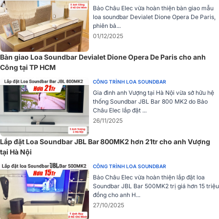
đắm chìm và kéo bạn vào những cảnh hành động, đuổi bắt, bắn
Bảo Châu Elec vừa hoàn thiện bàn giao mẫu
súng cực kỳ chân thực.
loa soundbar Devialet Dione Opera De Paris,
phiên bả...
Loa siêu trầm không dây
01/12/2025
Âm trầm mạnh mẽ, chính xác từ loa siêu trầm không dây 10" kích
Bàn giao Loa Soundbar Devialet Dione Opera De Paris cho anh
thước lớn mang đến sự phấn khích tột độ cho các bộ phim hành
Công tại TP HCM
động, từng tiếng nói của nhân vật, súng đạn được khắc họa rõ nét,
tăng thêm cảm xúc cho âm nhạc của bạn.
CÔNG TRÌNH LOA SOUNDBAR
Gia đình anh Vượng tại Hà Nội vừa sở hữu hệ
Công nghệ tăng cường hội thoại PureVoice
thống Soundbar JBL Bar 800 MK2 do Bảo
Châu Elec lắp đặt ...
26/11/2025
Lắp đặt Loa Soundbar JBL Bar 800MK2 hơn 21tr cho anh Vượng
tại Hà Nội
CÔNG TRÌNH LOA SOUNDBAR
Bảo Châu Elec vừa hoàn thiện lắp đặt loa
Soundbar JBL Bar 500MK2 trị giá hơn 15 triệu
đồng cho anh H...
27/10/2025
Công nghệ PureVoice sử dụng thuật toán độc đáo của JBL để tối ưu