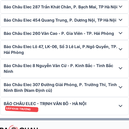
Bảo Châu Elec 287 Trần Khát Chân, P. Bạch Mai, TP Hà Nội
Bảo Châu Elec 454 Quang Trung, P. Dương Nội, TP Hà Nội
Thưởng thức âm thanh vòm Dolby Atmos không nén thông qua một
Bảo Châu Elec 260 Văn Cao - P. Gia Viên - TP. Hải Phòng
cáp HDMI duy nhất nhờ kết nối HDMI eARC. Kết nối đầu vào HDMI
cũng cung cấp chất lượng video 4K từ trình phát video hoặc bảng
Bảo Châu Elec Lô 47, LK-06, Số 3 Lê Lai, P.Ngô Quyền, TP.
điều khiển trò chơi tương thích để xem phim, chương trình TV yêu
Hải Phòng
thích với chất lượng hình ảnh sắc nét.
Bảo Châu Elec 8 Nguyễn Văn Cừ - P. Kinh Bắc - Tỉnh Bắc
Ứng dụng JBL One
Ninh
Tùy chỉnh EQ và điều khiển tất cả các loa tương thích của bạn bằng
một ứng dụng tiện lợi duy nhất mang tên JBL One. Ứng dụng sẽ
Bảo Châu Elec 307 Đường Giải Phóng, P. Trường Thi, Tỉnh
giúp bạn thiết lập soundbar JBL Bar 700, cá nhân hóa cài đặt và
Ninh Bình (Nam Định cũ)
duyệt các dịch vụ âm nhạc tích hợp để tìm bài hát yêu thích mới của
bạn một cách dễ dàng và nhanh chóng.
BẢO CHÂU ELEC - TRỊNH VĂN BÔ - HÀ NỘI
SẮP KHAI TRƯƠNG
Thông số kỹ thuật
Hệ thống âm thanh: 5.1 kênh