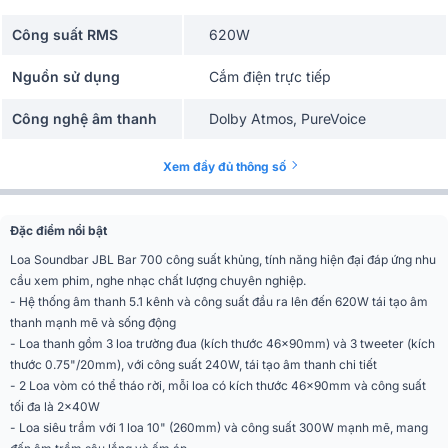
Công suất RMS
620W
Nguồn sử dụng
Cắm điện trực tiếp
Công nghệ âm thanh
Dolby Atmos, PureVoice
Tần số đáp tuyến
35Hz - 20kHz
Xem đầy đủ thông số
Có bluetooth, Có điều khiển đi
Tiện ích
kèm, phát nhạc trực tuyến
Đặc điểm nổi bật
Wifi, Bluetooth 5.0, USB, Cổng
Kết nối
Quang (Optical), Airplay 2,
Loa Soundbar JBL Bar 700 công suất khủng, tính năng hiện đại đáp ứng nhu
Chromecast
cầu xem phim, nghe nhạc chất lượng chuyên nghiệp.
- Hệ thống âm thanh 5.1 kênh và công suất đầu ra lên đến 620W tái tạo âm
Phân khúc
Cao cấp
thanh mạnh mẽ và sống động
Trình điều khiển đường đua 3x
- Loa thanh gồm 3 loa trường đua (kích thước 46x90mm) và 3 tweeter (kích
Cấu tạo
(46x90)mm, loa tweeter 3x 0,75"
thước 0.75"/20mm), với công suất 240W, tái tạo âm thanh chi tiết
(20mm)
- 2 Loa vòm có thể tháo rời, mỗi loa có kích thước 46x90mm và công suất
Trình điều khiển đường đua 1x
tối đa là 2x40W
Bộ chuyển đổi loa vòm
(46x90)mm
- Loa siêu trầm với 1 loa 10" (260mm) và công suất 300W mạnh mẽ, mang