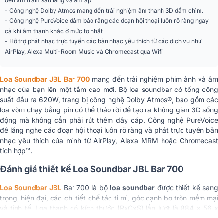
đến âm trầm sâu lắng và ấm áp
Đầu dò loa siêu trầm
10” (260mm)
- Công nghệ Dolby Atmos mang đến trải nghiệm âm thanh 3D đắm chìm.
- Công nghệ PureVoice đảm bảo rằng các đoạn hội thoại luôn rõ ràng ngay
Kích thước loa
cả khi âm thanh khác ở mức to nhất
soundbar chính (Rộng
884 x 56 x 120 mm
- Hỗ trợ phát nhạc trực tuyến các bản nhạc yêu thích từ các dịch vụ như
x Cao x Sâu)
AirPlay, Alexa Multi-Room Music và Chromecast qua Wifi
Kích thước loa vòm có
thể tháo rời (mỗi loa)
145 x 56 x 120 mm
Loa Soundbar JBL Bar 700
mang đến trải nghiệm phim ảnh và â
(Rộng x Cao x Sâu)
nhạc của bạn lên một tầm cao mới. Bộ loa soundbar có tổng công
suất đầu ra 620W, trang bị công nghệ Dolby Atmos®, bao gồm các
Kích thước loa siêu
loa vòm chạy bằng pin có thể tháo rời để tạo ra không gian 3D sống
trầm (Rộng x Cao x
305 x 440,4 x 305 mm
động mà không cần phải rút thêm dây cáp. Công nghệ PureVoice
Sâu)
để lắng nghe các đoạn hội thoại luôn rõ ràng và phát trực tuyến bản
nhạc yêu thích của mình từ AirPlay, Alexa MRM hoặc Chromecast
Trọng lượng thanh âm
3,2 kg
tích hợp™.
thanh
Đánh giá thiết kế Loa Soundbar JBL Bar 700
Trọng lượng loa vòm
0,65 kg
có thể tháo rời (mỗi)
Loa Soundbar JB
L
Bar 700 là bộ
loa soundbar
được thiết kế san
trọng, hiện đại, các chi tiết chế tác tỉ mỉ, góc cạnh bo tròn mềm mại
Trọng lượng loa siêu
10 kg
và tinh tế. Loa thanh có kích thước (RxCxS) lần lượt là 884 x 56 x
trầm