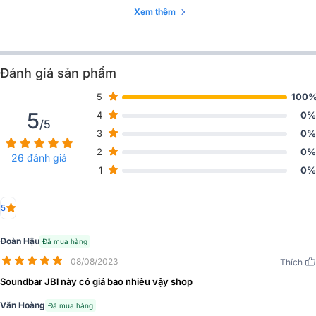
120 mm, trọng lượng nhẹ 3.2kg, đi kèm hai loa vòm không dây có
Xem thêm
thể tháo rời, thông số (RxCxS) lần lượt là 145 x 56 x 120 mm cùng
trọng lượng 0.65kg gọn gàng, thanh mảnh, không chiếm nhiều diện
tích sử dụng.
Đánh giá sản phẩm
5
100
5
4
0%
/5
3
0%
2
0%
26 đánh giá
1
0%
5
Đoàn Hậu
Đã mua hàng
08/08/2023
Thích
Soundbar JBl này có giá bao nhiêu vậy shop
Văn Hoàng
Đã mua hàng