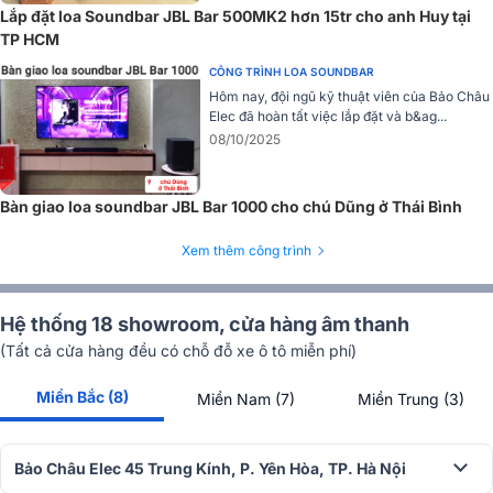
hóa độ rõ của giọng nói, lời thoại trên TV đảm bảo bạn không bao
Lắp đặt loa Soundbar JBL Bar 500MK2 hơn 15tr cho anh Huy tại
giờ bỏ lỡ một từ nào trong cuộc đối thoại, cả khi hiệu ứng ở âm
TP HCM
thanh vòm ở mức cao nhất và âm lượng được mở lớn nhất.
CÔNG TRÌNH LOA SOUNDBAR
Căn chỉnh âm thanh dễ dàng
Hôm nay, đội ngũ kỹ thuật viên của Bảo Châu
Elec đã hoàn tất việc lắp đặt và b&ag...
Mỗi phòng đều có diện tích và cách bố trí nội thất khác nhau, tính
08/10/2025
năng hiệu chỉnh độc đáo chỉ có ở
loa soundbar
JBL Bar 700 đả
bảo âm thanh vòm 3D có hiệu ứng phù hợp và tốt nhất cho mọi bố
cục nội thất và không gian phòng.
Bàn giao loa soundbar JBL Bar 1000 cho chú Dũng ở Thái Bình
Hoạt động với loa hỗ trợ trợ lý giọng nói
Xem thêm công trình
Chỉ cần liên kết
JBL Bar 700
với thiết bị hỗ trợ trợ lý giọng nói của
bạn để có thể ngay lập tức yêu cầu Alexa, Google Assistant hoặc
Hệ thống 18 showroom, cửa hàng âm thanh
Siri truyền tất cả những bài nhạc yêu thích của bạn tới soundbar.
(Tất cả cửa hàng đều có chỗ đỗ xe ô tô miễn phí)
HDMI eARC với tính năng truyền qua 4K Dolby Vision
Miền Bắc (8)
Miền Nam (7)
Miền Trung (3)
Bảo Châu Elec 45 Trung Kính, P. Yên Hòa, TP. Hà Nội