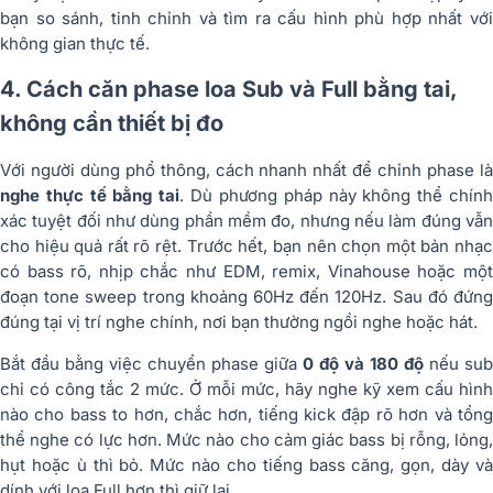
bạn so sánh, tinh chỉnh và tìm ra cấu hình phù hợp nhất với
không gian thực tế.
4. Cách căn phase loa Sub và Full bằng tai,
không cần thiết bị đo
Với người dùng phổ thông, cách nhanh nhất để chỉnh phase là
nghe thực tế bằng tai
. Dù phương pháp này không thể chín
xác tuyệt đối như dùng phần mềm đo, nhưng nếu làm đúng vẫn
cho hiệu quả rất rõ rệt. Trước hết, bạn nên chọn một bản nhạc
có bass rõ, nhịp chắc như EDM, remix, Vinahouse hoặc một
đoạn tone sweep trong khoảng 60Hz đến 120Hz. Sau đó đứng
đúng tại vị trí nghe chính, nơi bạn thường ngồi nghe hoặc hát.
Bắt đầu bằng việc chuyển phase giữa
0 độ và 180 độ
nếu sub
chỉ có công tắc 2 mức. Ở mỗi mức, hãy nghe kỹ xem cấu hình
nào cho bass to hơn, chắc hơn, tiếng kick đập rõ hơn và tổng
thể nghe có lực hơn. Mức nào cho cảm giác bass bị rỗng, lỏng,
hụt hoặc ù thì bỏ. Mức nào cho tiếng bass căng, gọn, dày và
dính với loa Full hơn thì giữ lại.