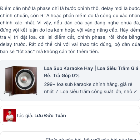
Điểm cần nhớ là phase chỉ là bước chỉnh thô, delay mới là bước
chỉnh chuẩn, còn RTA hoặc phần mềm đo là công cụ xác nhận
chính xác nhất. Vì vậy, nếu dàn của bạn đang nghe chưa đã,
đừng vội kết luận do loa kém hoặc vội vàng nâng cấp. Hãy kiểm
tra vị trí đặt loa, cài lại điểm cắt, chỉnh phase, rồi khóa bằng
delay trước. Rất có thể chỉ với vài thao tác đúng, bộ dàn của
bạn sẽ “lột xác” mà không cần tốn thêm tiền.
Loa Sub Karaoke Hay | Loa Siêu Trầm Giá
Rẻ. Trả Góp 0%
299+ loa sub karaoke chính hãng, giá rẻ
nhất ✓ Loa siêu trầm công suất lớn, nhỏ ✓
Đa dạng mẫu mã từ Sub Điện - Sub hơi ✓
Bảo hành lâu dài ✓ Xem Ngay!
Tác giả:
Lưu Đức Tuân
Chưa có câu hỏi, hãy gửi câu hỏi của bạn