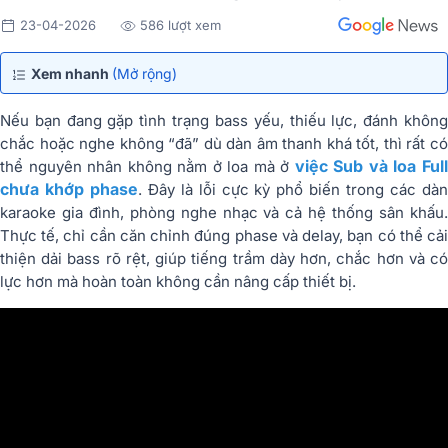
23-04-2026
586 lượt xem
Xem nhanh
(Mở rộng)
Nếu bạn đang gặp tình trạng bass yếu, thiếu lực, đánh không
chắc hoặc nghe không “đã” dù dàn âm thanh khá tốt, thì rất có
việc Sub và loa Ful
thể nguyên nhân không nằm ở loa mà ở
chưa khớp phase
. Đây là lỗi cực kỳ phổ biến trong các dà
karaoke gia đình, phòng nghe nhạc và cả hệ thống sân khấu.
Thực tế, chỉ cần căn chỉnh đúng phase và delay, bạn có thể cải
thiện dải bass rõ rệt, giúp tiếng trầm dày hơn, chắc hơn và có
lực hơn mà hoàn toàn không cần nâng cấp thiết bị.