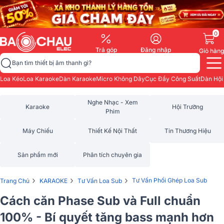
0
Trả góp
Đăng nhập
Giỏ hàng
Bạn tìm thiết bị âm thanh gì?
Loa Kéo
Loa Karaoke
Dàn Karaoke
Micro Không Dây
Cục Đẩy Công Suất
Dàn Hội
Nghe Nhạc - Xem
Karaoke
Hội Trường
Phim
Máy Chiếu
Thiết Kế Nội Thất
Tin Thương Hiệu
Sản phẩm mới
Phân tích chuyên gia
›
›
›
Tư Vấn Phối Ghép Loa Sub
Trang Chủ
KARAOKE
Tư Vấn Loa Sub
Cách căn Phase Sub và Full chuẩn
100% - Bí quyết tăng bass mạnh hơn