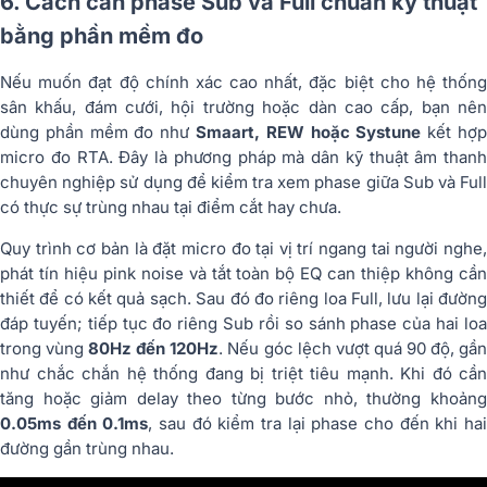
6. Cách căn phase Sub và Full chuẩn kỹ thuật
bằng phần mềm đo
Nếu muốn đạt độ chính xác cao nhất, đặc biệt cho hệ thống
sân khấu, đám cưới, hội trường hoặc dàn cao cấp, bạn nên
dùng phần mềm đo như
Smaart, REW hoặc Systune
kết hợ
micro đo RTA. Đây là phương pháp mà dân kỹ thuật âm thanh
chuyên nghiệp sử dụng để kiểm tra xem phase giữa Sub và Full
có thực sự trùng nhau tại điểm cắt hay chưa.
Quy trình cơ bản là đặt micro đo tại vị trí ngang tai người nghe,
phát tín hiệu pink noise và tắt toàn bộ EQ can thiệp không cần
thiết để có kết quả sạch. Sau đó đo riêng loa Full, lưu lại đường
đáp tuyến; tiếp tục đo riêng Sub rồi so sánh phase của hai loa
trong vùng
80Hz đến 120Hz
. Nếu góc lệch vượt quá 90 độ, gầ
như chắc chắn hệ thống đang bị triệt tiêu mạnh. Khi đó cần
tăng hoặc giảm delay theo từng bước nhỏ, thường khoảng
0.05ms đến 0.1ms
, sau đó kiểm tra lại phase cho đến khi ha
đường gần trùng nhau.