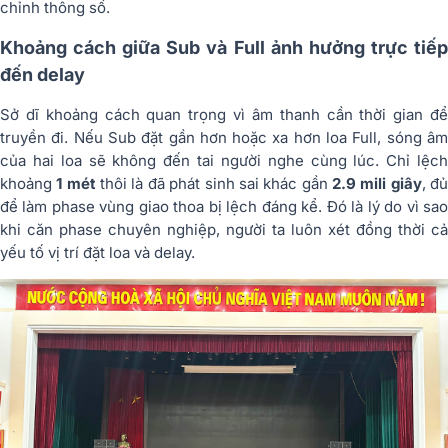
chỉnh thông số.
Khoảng cách giữa Sub và Full ảnh hưởng trực tiếp
đến delay
Sở dĩ khoảng cách quan trọng vì âm thanh cần thời gian để
truyền đi. Nếu Sub đặt gần hơn hoặc xa hơn loa Full, sóng âm
của hai loa sẽ không đến tai người nghe cùng lúc. Chỉ lệch
khoảng
1 mét
thôi là đã phát sinh sai khác gần
2.9 mili giây
, đ
để làm phase vùng giao thoa bị lệch đáng kể. Đó là lý do vì sao
khi căn phase chuyên nghiệp, người ta luôn xét đồng thời cả
yếu tố vị trí đặt loa và delay.