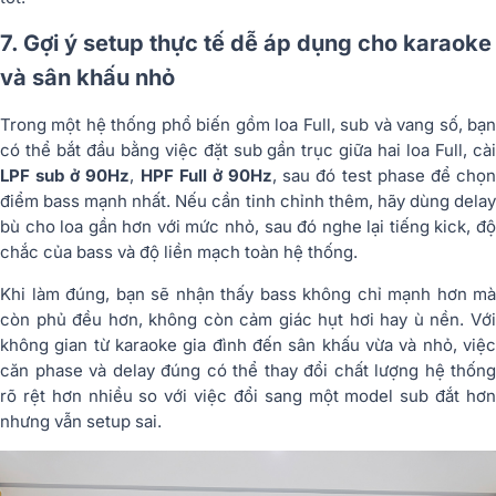
7. Gợi ý setup thực tế dễ áp dụng cho karaoke
và sân khấu nhỏ
Trong một hệ thống phổ biến gồm loa Full, sub và vang số, bạn
có thể bắt đầu bằng việc đặt sub gần trục giữa hai loa Full, cài
LPF sub ở 90Hz
,
HPF Full ở 90Hz
, sau đó test phase để chọ
điểm bass mạnh nhất. Nếu cần tinh chỉnh thêm, hãy dùng delay
bù cho loa gần hơn với mức nhỏ, sau đó nghe lại tiếng kick, độ
chắc của bass và độ liền mạch toàn hệ thống.
Khi làm đúng, bạn sẽ nhận thấy bass không chỉ mạnh hơn mà
còn phủ đều hơn, không còn cảm giác hụt hơi hay ù nền. Với
không gian từ karaoke gia đình đến sân khấu vừa và nhỏ, việc
căn phase và delay đúng có thể thay đổi chất lượng hệ thống
rõ rệt hơn nhiều so với việc đổi sang một model sub đắt hơn
nhưng vẫn setup sai.