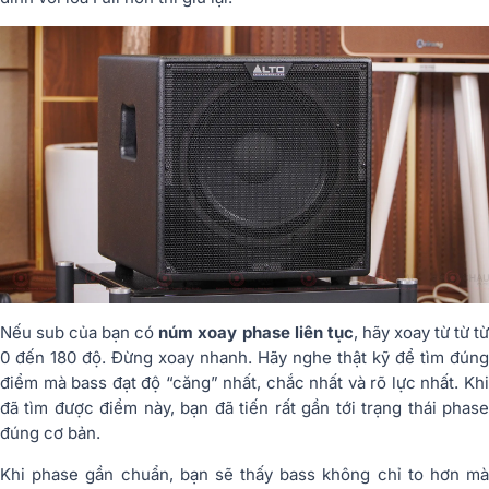
Nếu sub của bạn có
núm xoay phase liên tục
, hãy xoay từ từ t
0 đến 180 độ. Đừng xoay nhanh. Hãy nghe thật kỹ để tìm đúng
điểm mà bass đạt độ “căng” nhất, chắc nhất và rõ lực nhất. Khi
đã tìm được điểm này, bạn đã tiến rất gần tới trạng thái phase
đúng cơ bản.
Khi phase gần chuẩn, bạn sẽ thấy bass không chỉ to hơn mà