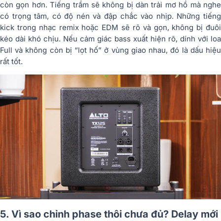
còn gọn hơn. Tiếng trầm sẽ không bị dàn trải mơ hồ mà nghe
có trọng tâm, có độ nén và đập chắc vào nhịp. Những tiếng
kick trong nhạc remix hoặc EDM sẽ rõ và gọn, không bị đuôi
kéo dài khó chịu. Nếu cảm giác bass xuất hiện rõ, dính với loa
Full và không còn bị “lọt hố” ở vùng giao nhau, đó là dấu hiệu
rất tốt.
5. Vì sao chỉnh phase thôi chưa đủ? Delay mới