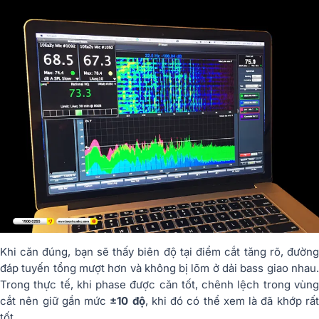
Khi căn đúng, bạn sẽ thấy biên độ tại điểm cắt tăng rõ, đường
đáp tuyến tổng mượt hơn và không bị lõm ở dải bass giao nhau.
Trong thực tế, khi phase được căn tốt, chênh lệch trong vùng
cắt nên giữ gần mức
±10 độ
, khi đó có thể xem là đã khớp rấ
tốt.