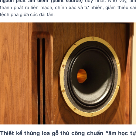
nguồn phát âm điểm (point source)
duy nhất. Nhờ vậy, âm
thanh phát ra liền mạch, chính xác và tự nhiên, giảm thiểu sai
lệch pha giữa các dải tần.
Thiết kế thùng loa gỗ thủ công chuẩn “âm học tự