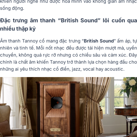
khiến người nghe như được hòa mình vào không gian âm nhạc
sống động.
Đặc trưng âm thanh “British Sound” lôi cuốn qua
nhiều thập kỷ
Âm thanh Tannoy cổ mang đặc trưng “
British Sound
” ấm áp, t
nhiên và tinh tế. Mỗi nốt nhạc đều được tái hiện mượt mà, uyển
chuyển, không quá rực rỡ nhưng có chiều sâu và cảm xúc. Đây
chính là chất âm khiến Tannoy trở thành lựa chọn hàng đầu cho
những ai yêu thích nhạc cổ điển, jazz, vocal hay acoustic.