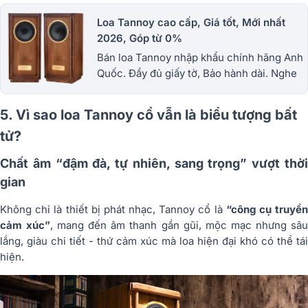
Loa Tannoy cao cấp, Giá tốt, Mới nhất
2026, Góp từ 0%
Bán loa Tannoy nhập khẩu chính hãng Anh
Quốc. Đầy đủ giấy tờ, Bảo hành dài. Nghe
thử tại showroom, tư vấn phối ghép, giao
lắp tận nơi. Giá siêu tốt
5. Vì sao loa Tannoy cổ vẫn là biểu tượng bất
tử?
Chất âm “đậm đà, tự nhiên, sang trọng” vượt thời
gian
Không chỉ là thiết bị phát nhạc, Tannoy cổ là
“công cụ truyề
cảm xúc”
, mang đến âm thanh gần gũi, mộc mạc nhưng sâ
lắng, giàu chi tiết - thứ cảm xúc mà loa hiện đại khó có thể tái
hiện.