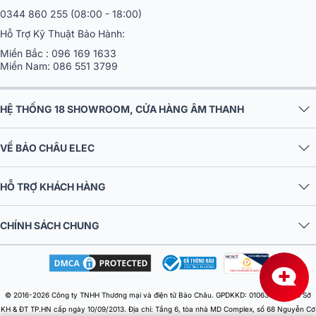
0344 860 255
(08:00 - 18:00)
Hỗ Trợ Kỹ Thuật Bảo Hành:
Miền Bắc :
096 169 1633
Miền Nam:
086 551 3799
HỆ THỐNG 18 SHOWROOM, CỬA HÀNG ÂM THANH
VỀ BẢO CHÂU ELEC
HỖ TRỢ KHÁCH HÀNG
CHÍNH SÁCH CHUNG
© 2016-2026 Công ty TNHH Thương mại và điện tử Bảo Châu. GPDKKD: 0106303879 do Sở
KH & ĐT TP.HN cấp ngày 10/09/2013. Địa chỉ: Tầng 6, tòa nhà MD Complex, số 68 Nguyễn Cơ
Thạch, Phường Từ Liêm, Thành phố Hà Nội, Việt Nam. Điện thoại: 024 730 10 255. Email: