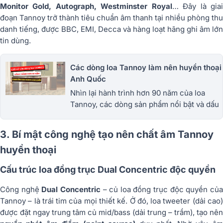
Monitor Gold, Autograph, Westminster Royal
… Đây là gia
đoạn Tannoy trở thành tiêu chuẩn âm thanh tại nhiều phòng thu
danh tiếng, được BBC, EMI, Decca và hàng loạt hãng ghi âm lớn
tin dùng.
Các dòng loa Tannoy làm nên huyền thoại
Anh Quốc
Nhìn lại hành trình hơn 90 năm của loa
Tannoy, các dòng sản phẩm nổi bật và dấu
ấn âm thanh khiến giới chơi audio say mê.
Tham khảo bài viết sau!
3. Bí mật công nghệ tạo nên chất âm Tannoy
huyền thoại
Cấu trúc loa đồng trục Dual Concentric độc quyền
Công nghệ
Dual Concentric
– củ loa đồng trục độc quyền củ
Tannoy – là trái tim của mọi thiết kế. Ở đó, loa tweeter (dải cao)
được đặt ngay trung tâm củ mid/bass (dải trung – trầm), tạo nên