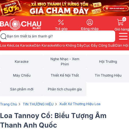
0
Trả góp
Đăng nhập
Giỏ hàng
Bạn tìm thiết bị âm thanh gì?
Loa Kéo
Loa Karaoke
Dàn Karaoke
Micro Không Dây
Cục Đẩy Công Suất
Dàn Hội
Nghe Nhạc - Xem
Karaoke
Hội Trường
Phim
Máy Chiếu
Thiết Kế Nội Thất
Tin Thương Hiệu
Sản phẩm mới
Phân tích chuyên gia
›
›
Xuất Xứ Thương Hiệu Loa
Trang Chủ
TIN THƯƠNG HIỆU
Loa Tannoy Cổ: Biểu Tượng Âm
Thanh Anh Quốc