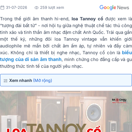
31-07-2026
259 lượt xem
Trong thế giới âm thanh hi-end,
loa Tannoy cổ
được xem l
“tượng đài bất tử” - nơi hội tụ giữa nghệ thuật chế tác thủ công
tinh xảo và tinh thần âm nhạc đậm chất Anh Quốc. Trải qua gần
một thế kỷ, những đôi loa Tannoy vintage vẫn khiến giới
audiophile mê mẩn bởi chất âm ấm áp, tự nhiên và đầy cảm
biểu
xúc. Không chỉ là thiết bị nghe nhạc, Tannoy cổ còn là
tượng của di sản âm thanh
, minh chứng cho đẳng cấp và g
thưởng thức tinh tế của người yêu nhạc.
Xem nhanh
(Mở rộng)