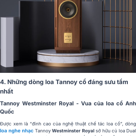
4. Những dòng loa Tannoy cổ đáng sưu tầm
nhất
Tannoy Westminster Royal - Vua của loa cổ Anh
Quốc
Được xem là “đỉnh cao của nghệ thuật chế tác loa cổ”, dòng
loa nghe nhạc
Tannoy
Westminster Royal
sở hữu củ loa Dual