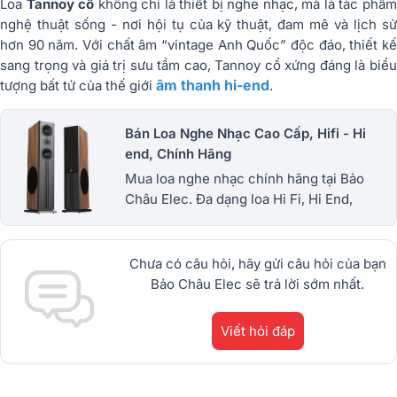
Loa
Tannoy cổ
không chỉ là thiết bị nghe nhạc, mà là tác phẩ
nghệ thuật sống - nơi hội tụ của kỹ thuật, đam mê và lịch sử
hơn 90 năm. Với chất âm “vintage Anh Quốc” độc đáo, thiết kế
sang trọng và giá trị sưu tầm cao, Tannoy cổ xứng đáng là biểu
âm thanh hi-end
tượng bất tử của thế giới
.
Bán Loa Nghe Nhạc Cao Cấp, Hifi - Hi
end, Chính Hãng
Mua loa nghe nhạc chính hãng tại Bảo
Châu Elec. Đa dạng loa Hi Fi, Hi End,
bookshelf từ Yamaha, JBL, Tannoy, B&W,
Klipsch... Giá tốt trên thị trường, Có trả góp
Chưa có câu hỏi, hãy gửi câu hỏi của bạn
Bảo Châu Elec sẽ trả lời sớm nhất.
Viết hỏi đáp