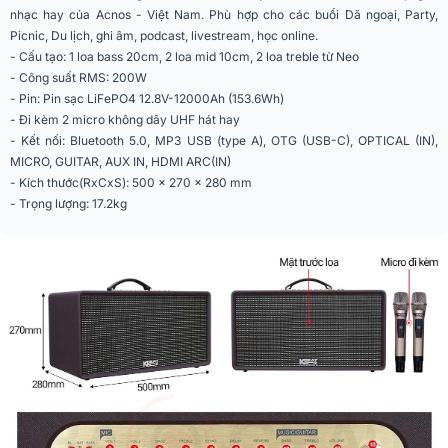
nhạc hay của Acnos - Việt Nam. Phù hợp cho các buổi Dã ngoại, Party,
Phím điều khiển
nút bấm - vặn cơ học
Picnic, Du lịch, ghi âm, podcast, livestream, học online.
- Cấu tạo: 1 loa bass 20cm, 2 loa mid 10cm, 2 loa treble từ Neo
Số đường tiếng
3 đường tiếng
- Công suất RMS: 200W
kèm 2 micro không dây UHF, Kết
- Pin:
Pin sạc LiFePO4 12.8V-12000Ah (153.6Wh)
Tiện ích
nối nhiều loa, có reverb echo, Có
- Đi kèm 2 micro không dây UHF hát hay
ứng dụng CloudKaraoke
- Kết nối: Bluetooth 5.0,
MP3 USB (type A), OTG (USB-C), OPTICAL (IN),
MICRO, GUITAR, AUX IN, HDMI ARC(IN)
Kết nối
Bluetooth 5.0
- Kích thước(RxCxS):
500 x 270 x 280 mm
AUX 3.5mm, Guitar, Cổng quang
- Trọng lượng: 17.2kg
Cổng kết nối
(Optical), HDMI
Màu sắc
Đen, Tím
Chất liệu
Gỗ bọc da
Năm ra mắt
2024
Lưới sọc Xám/Đen hoặc Lưới sọc
Mặt lưới
Vàng/Đen
Logo
KBEATBOX