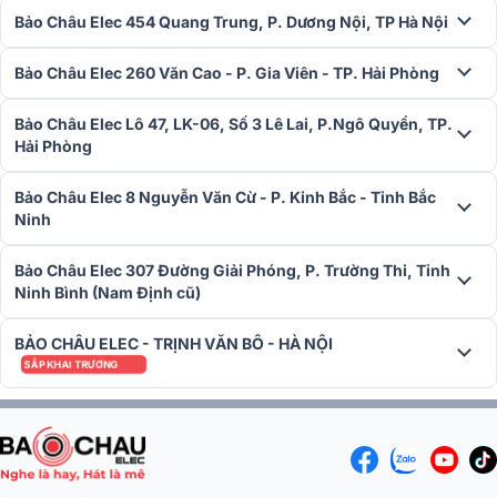
Loa karaoke xách tay
Acnos Flac 36 được giới thiệu với 2 phiên bả
Bảo Châu Elec 454 Quang Trung, P. Dương Nội, TP Hà Nội
màu sắc nổi bật: đen truyền thống và tím than cá tính. Những lựa
chọn màu sắc này tạo nên điểm nhấn thị giác khác biệt. Và giúp
Bảo Châu Elec 260 Văn Cao - P. Gia Viên - TP. Hải Phòng
người dùng dễ dàng thể hiện phong cách riêng khi sử dụng.
Bảo Châu Elec Lô 47, LK-06, Số 3 Lê Lai, P.Ngô Quyền, TP.
Hải Phòng
Bảo Châu Elec 8 Nguyễn Văn Cừ - P. Kinh Bắc - Tỉnh Bắc
Ninh
Bảo Châu Elec 307 Đường Giải Phóng, P. Trường Thi, Tỉnh
Ninh Bình (Nam Định cũ)
BẢO CHÂU ELEC - TRỊNH VĂN BÔ - HÀ NỘI
SẮP KHAI TRƯƠNG