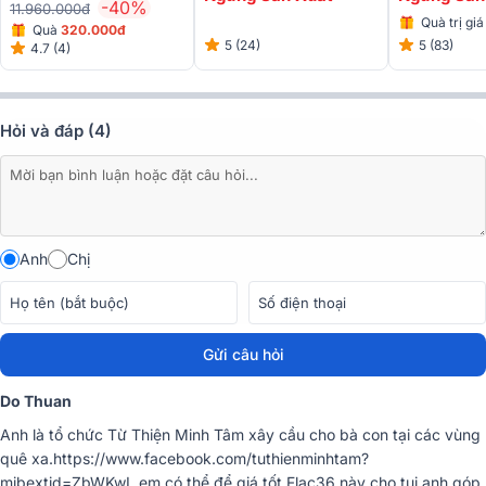
-40%
11.960.000đ
Quà trị gi
Quà
320.000đ
5 (24)
5 (83)
4.7 (4)
Hỏi và đáp (4)
Cách chỉnh loa Acnos FLAC 36
Anh
Chị
Gửi câu hỏi
Do Thuan
So sánh chi tiết loa Acnos FLAC 36 và Arirang MB2 Pro
Anh là tổ chức Từ Thiện Minh Tâm xây cầu cho bà con tại các vùng
quê xa.https://www.facebook.com/tuthienminhtam?
1. Tổng quan thiết kế Loa xách tay Acnos Flac 36
mibextid=ZbWKwL em có thể để giá tốt Flac36 này cho tụi anh góp