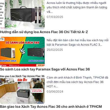
Acnos luôn là thương hiệu được nhiều người
yêu thích nhờ chất lượng âm thanh ấn tượng
v&...
07/03/2025
Hướng dẫn sử dụng loa Acnos Flac 36 Chi Tiết từ A-Z
Nếu đặt lên bàn cân hai mẫu loa xách tay nổi
bật là Paramax Saga và Acnos FLAC 3...
25/02/2025
So sánh Loa xách tay Paramax Saga với Acnos Flac 36
Chi tiết bảo vệ kỹ lưỡng – an toàn cho linh kiện bên trong
Cám ơn anh khách ở Bình Thạnh, TPHCM đã
chốt đơn mẫu loa xách tay Acnos Flac 36
Phần mặt trước của loa được trang bị tấm ê căng chắc chắn; có
HOT n...
chức năng bảo vệ hệ thống loa bên trong khỏi bụi bẩn và va chạm
03/06/2024
trong quá trình sử dụng hoặc di chuyển. Thiết kế này không chỉ
đảm bảo độ bền cho sản phẩm mà còn tăng tính thẩm mỹ cho tổng
thể loa.
Bàn giao loa Xách Tay Acnos Flac 36 cho anh khách ở TPHCM