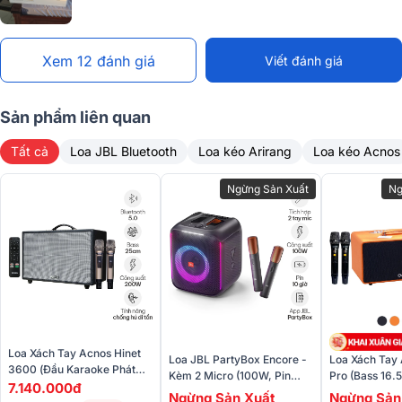
Xem 12 đánh giá
Viết đánh giá
Sản phẩm liên quan
Tất cả
Loa JBL Bluetooth
Loa kéo Arirang
Loa kéo Acnos
Ngừng Sản Xuất
Ng
LOA XÁCH TAY ACNOS FLAC 36 - CÔNG SUẤT 200W
Loa Xách Tay Acnos Hinet
Loa JBL PartyBox Encore -
Loa Xách Tay
3600 (Đầu Karaoke Phát
Kèm 2 Micro (100W, Pin
Pro (Bass 16.
Hình Ảnh 8K, Bass 25cm,
7.140.000đ
10H, Bluetooth 5.1)
Micro)
Ngừng Sản Xuất
Ngừng Sản
200W, Bluetooth 5.0)