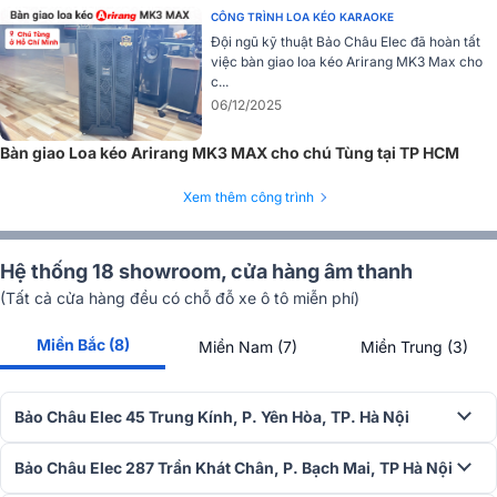
CÔNG TRÌNH LOA KÉO KARAOKE
Đội ngũ kỹ thuật Bảo Châu Elec đã hoàn tất
việc bàn giao loa kéo Arirang MK3 Max cho
c...
06/12/2025
Bàn giao Loa kéo Arirang MK3 MAX cho chú Tùng tại TP HCM
Xem thêm công trình
Hệ thống 18 showroom, cửa hàng âm thanh
(Tất cả cửa hàng đều có chỗ đỗ xe ô tô miễn phí)
Chân đế chống rung – vận hành êm ái, ổn định
Miền Bắc (8)
Bốn chân đế của loa được trang bị lớp đệm cao su mềm, có tác
Miền Nam (7)
Miền Trung (3)
dụng giảm thiểu rung chấn trong quá trình vận hành và hạn chế trầy
xước bề mặt tiếp xúc. Thiết kế này góp phần duy trì sự ổn định của
âm thanh. Đồng thời đảm bảo an toàn cho loa trong suốt quá trình
Bảo Châu Elec 45 Trung Kính, P. Yên Hòa, TP. Hà Nội
sử dụng.
Bảo Châu Elec 287 Trần Khát Chân, P. Bạch Mai, TP Hà Nội
Phiên bản màu sắc độc đáo – cá tính và nổi bật