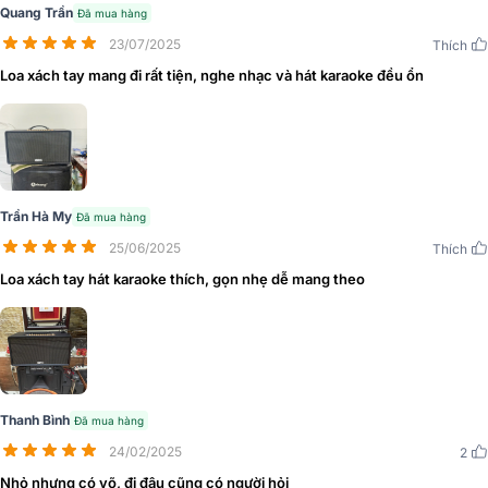
Quang Trần
Đã mua hàng
23/07/2025
Thích
Loa xách tay mang đi rất tiện, nghe nhạc và hát karaoke đều ổn
Không ngừng nâng cấp và tung ra sản phẩm mới chiều lòng người
yêu âm thanh, Acnos mới đây đã cho ra mắt mẫu
loa
Acnos Flac 3
Trần Hà My
Đã mua hàng
với cấu trúc 5 loa cho ra 3 đường tiếng sắc sảo, công suất 200W
25/06/2025
Thích
mạnh mẽ. Đặc biệt, loa sử dụng Chip DSP cho âm thanh mượt mà,
Loa xách tay hát karaoke thích, gọn nhẹ dễ mang theo
có thêm Sound Card để livestream, điều chỉnh thuận tiện qua app
ACNOS Mixer. Sản phẩm này sẽ là chiếc loa làm chúng ta thay đổi
nhận thức về việc một chiếc loa hát karaoke hay thì sẽ không nghe
nhạc hay được.
Thanh Bình
Đã mua hàng
24/02/2025
2
Nhỏ nhưng có võ, đi đâu cũng có người hỏi