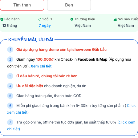
Tím than
Đen
Bảo hành
1 đổi 1
Thương hiệu
Nơi sản xuất
12 tháng
7 ngày
Việt Nam
Việt Nam
KHUYẾN MÃI, ƯU ĐÃI
Giá áp dụng hàng demo còn tại showroom Đắk Lắc
Giảm ngay
100.000đ
khi Check-in
Facebook & Map
(Áp dụng hóa
đơn trên 3tr).
Xem chi tiết
Ở đâu bán rẻ, chúng tôi bán rẻ hơn
Ưu đãi đặc biệt
cho doanh nghiệp, dự án
Giao hàng toàn quốc, thanh toán COD
Miễn phí giao hàng trong bán kính 5- 30km tùy từng sản phẩm (
Click
xem chi tiết
)
Trả góp online, offline thủ tục đơn giản, lãi suất thấp từ 0%
(click xem
chi tiết)