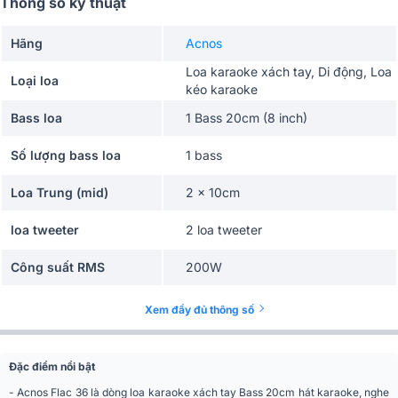
Thông số kỹ thuật
Hãng
Acnos
Loa karaoke xách tay, Di động, Loa
Loại loa
kéo karaoke
Bass loa
1 Bass 20cm (8 inch)
Số lượng bass loa
1 bass
Loa Trung (mid)
2 x 10cm
loa tweeter
2 loa tweeter
Công suất RMS
200W
Nguồn sử dụng
Pin Lithium-ion
Xem đầy đủ thông số
Thời gian sử dụng
10h
Đặc điểm nổi bật
Công nghệ âm thanh
Chống hú di tần, ENHANCER
-
Acnos Flac 36
là dòng loa karaoke xách tay Bass 20cm hát karaoke, nghe