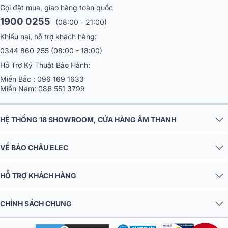
Gọi đặt mua, giao hàng toàn quốc
1900 0255
(08:00 - 21:00)
Khiếu nại, hỗ trợ khách hàng:
0344 860 255
(08:00 - 18:00)
Hỗ Trợ Kỹ Thuật Bảo Hành:
Miền Bắc :
096 169 1633
Miền Nam:
086 551 3799
HỆ THỐNG 18 SHOWROOM, CỬA HÀNG ÂM THANH
VỀ BẢO CHÂU ELEC
HỖ TRỢ KHÁCH HÀNG
CHÍNH SÁCH CHUNG
2. Chất lượng của loa xách tay Acnos Flac 36