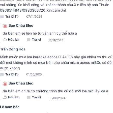
vui những lúc khởi công và khánh thành cầu.Xin liên hệ anh Thuần
Kiểu dáng nhỏ gọn – tính di động cao
0968514848/0983303720 Xin cảm ơn!
Loa karaoke di động
Acnos Flac 36 được thiết kế với kích thước
Trả lời (1)
07/11/2024
hợp lý (500 x 270 x 280 mm), giúp tối ưu không gian mà vẫn đảm
bảo hiệu suất hoạt động mạnh mẽ. Trọng lượng 17.2kg cho thấy sự
Bảo Châu Elec
chắc chắn và độ bền trong kết cấu. Đồng thời vẫn đủ linh hoạt để
dạ bên em sẽ liên hệ tư vấn anh cụ thể hơn ạ
mang theo trong các chuyến đi xa. Loa được tích hợp sẵn một quai
Hữu ích
Trả lời
18/11/2024
xách bằng chất liệu da mềm dẻo, vừa tạo cảm giác thoải mái khi
cầm nắm, vừa tăng thêm tính tiện dụng khi di chuyển.
Trần Công Hòa
Vật liệu cao cấp – phong cách cổ điển sang trọng
Mình muốn mua loa karaoke acnos FLAC 36 này giá nhiêu có thu cũ
đổi mới không mình có mua bên bảo châu micro acnos mi30u có đổi
Toàn bộ phần thùng loa được chế tác từ gỗ cao cấp, giúp nâng cao
được không
chất lượng âm thanh cũng như độ bền của sản phẩm. Bên ngoài
Trả lời (1)
01/06/2024
được bọc lớp da nhân tạo tinh tế, mang đậm phong cách thiết kế cổ
điển đặc trưng của thương hiệu Acnos. Sự kết hợp giữa vật liệu
Bảo Châu Elec
truyền thống và nét hiện đại trong từng đường nét tạo nên vẻ ngoài
sang trọng, khác biệt so với các mẫu loa xách tay phổ thông.
dạ bên em chưa có chương trình thu cũ đổi mới loa mic lấy loa ạ
Hữu ích
Trả lời
03/06/2024
Lê nam bắc