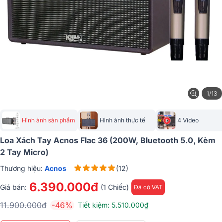
1/13
Hình ảnh sản phẩm
Hình ảnh thực tế
4 Video
Loa Xách Tay Acnos Flac 36 (200W, Bluetooth 5.0, Kèm
2 Tay Micro)
Thương hiệu:
Acnos
(12)
6.390.000đ
Giá bán:
(1 Chiếc)
Đã có VAT
11.900.000đ
-46%
Tiết kiệm: 5.510.000₫