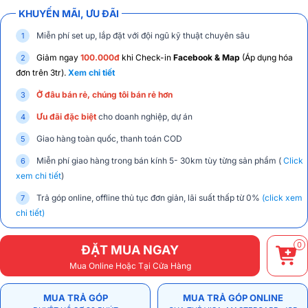
KHUYẾN MÃI, ƯU ĐÃI
Miễn phí set up, lắp đặt với đội ngũ kỹ thuật chuyên sâu
Giảm ngay
100.000đ
khi Check-in
Facebook & Map
(Áp dụng hóa
đơn trên 3tr).
Xem chi tiết
Ở đâu bán rẻ, chúng tôi bán rẻ hơn
Ưu đãi đặc biệt
cho doanh nghiệp, dự án
Giao hàng toàn quốc, thanh toán COD
Miễn phí giao hàng trong bán kính 5- 30km tùy từng sản phẩm (
Click
xem chi tiết
)
Trả góp online, offline thủ tục đơn giản, lãi suất thấp từ 0%
(click xem
chi tiết)
0
ĐẶT MUA NGAY
Mua Online Hoặc Tại Cửa Hàng
MUA TRẢ GÓP
MUA TRẢ GÓP ONLINE