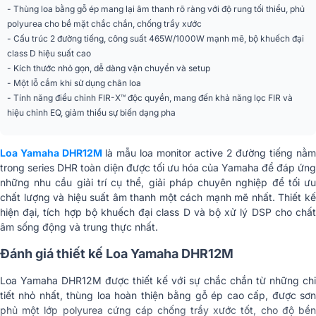
- Thùng loa bằng gỗ ép mang lại âm thanh rõ ràng với độ rung tối thiểu, phủ
polyurea cho bề mặt chắc chắn, chống trầy xước
Dáng loa
Loa nằm ngang
- Cấu trúc 2 đường tiếng, công suất 465W/1000W mạnh mẽ, bộ khuếch đại
class D hiệu suất cao
Ứng dụng mở rộng
Karaoke, Sân khấu
- Kích thước nhỏ gọn, dễ dàng vận chuyển và setup
- Một lỗ cắm khi sử dụng chân loa
Màu sắc
Đen
- Tính năng điều chỉnh FIR-X™ độc quyền, mang đến khả năng lọc FIR và
hiệu chỉnh EQ, giảm thiểu sự biến dạng pha
Chất liệu
Gỗ ép
Loa liền công suất 2-way tích hợp
Loại loa
Bi-amped, thiết kế Bass-reflex
Loa Yamaha DHR12M
là mẫu loa monitor active 2 đường tiếng nằ
trong series DHR toàn diện được tối ưu hóa của Yamaha để đáp ứng
Tần số chéo
1,8 kHz
những nhu cầu giải trí cụ thể, giải pháp chuyên nghiệp để tối ưu
chất lượng và hiệu suất âm thanh một cách mạnh mẽ nhất. Thiết kế
Amply
Class-D
hiện đại, tích hợp bộ khuếch đại class D và bộ xử lý DSP cho chất
âm sống động và trung thực nhất.
Tản nhiệt
Quạt tản nhiệt, cấp độ 4
Đánh giá thiết kế Loa Yamaha DHR12M
74 W (1/8 công suất), 18 W (Không
Năng lượng tiêu thụ
hoạt động)
Loa Yamaha DHR12M được thiết kế với sự chắc chắn từ những chi
100 V, 100-120 V, 220-240 V,
Nguồn điện yêu cầu
tiết nhỏ nhất, thùng loa hoàn thiện bằng gỗ ép cao cấp, được sơn
110/127/220V (Brazil), 50/60 Hz
phủ một lớp polyurea cứng cáp chống trầy xước tốt, cho độ bền