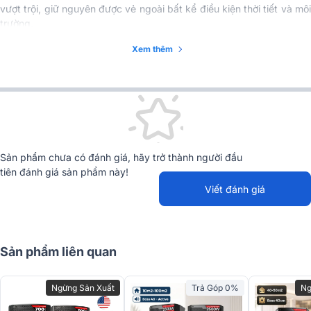
Đầu nói I/O
INPUT1
vượt trội, giữ nguyên được vẻ ngoài bất kể điều kiện thời tiết và môi
trường.
Vật liệu tủ
Gỗ ép
Xem thêm
Ổ cắm cực
Φ35 mm x 1 (Mặt đáy)
Kích thước (RxCxS)
500x343x454mm
Trọng lượng
16.5kg
Sản phẩm chưa có đánh giá, hãy trở thành người đầu
tiên đánh giá sản phẩm này!
Viết đánh giá
Sản phẩm liên quan
Ngừng Sản Xuất
Trả Góp 0%
Ng