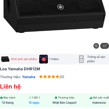
1/7
Thông số sản 
Hình ảnh sản phẩm
1 Video
phẩm
Loa Yamaha DHR12M
Thương hiệu:
Yamaha
(0)
Liên hệ
Bảo hành
1 đổi 1
Thương hiệu
Nơi sản xuất
12 tháng
15 ngày
Nhật Bản (Japan)
Indonesia