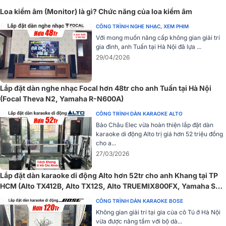
Loa kiểm âm (Monitor) là gì? Chức năng của loa kiểm âm
Là mẫu loa active tích hợp bộ khuếch đại
class D
hiệu suất vượt trội
có khả năng tạo ra mức công suất ấn tượng tới 1000W,
công suấ
CÔNG TRÌNH NGHE NHẠC, XEM PHIM
RMS
là 465W cùng bộ xử lý DSP hiệu suất cao kết hợp với cấu tạo
Với mong muốn nâng cấp không gian giải trí
ván ép tương tự như với dòng DZR cao cấp của Yamaha không chỉ
gia đình, anh Tuấn tại Hà Nội đã lựa ...
mang đến chất âm tuyệt vời mà còn là sự bền bỉ vượt trội.
29/04/2026
Độ nhạy 129dB tương đối cao, tái tạo từng giai điệu rõ nét và sinh
động, ấn tượng nâng tầm trải nghiệm người dùng.
Lắp đặt dàn nghe nhạc Focal hơn 48tr cho anh Tuấn tại Hà Nội
(Focal Theva N2, Yamaha R-N600A)
Xử lý DSP siêu chính xác với bộ lọc pha FIR
CÔNG TRÌNH DÀN KARAOKE ALTO
Loa toàn dải Yamaha DHR12M trang bị công nghệ điều chỉnh FIR-
Bảo Châu Elec vừa hoàn thiện lắp đặt dàn
X™ độc quyền của Yamaha, sử dụng các bộ lọc pha FIR* tuyến tính
karaoke di động Alto trị giá hơn 52 triệu đồng
cho hệ thống mạng phân tần không chỉ tối ưu hóa phản hồi tần số
cho a...
và pha mà còn đồng thời điều chỉnh sự căn chỉnh thời gian giữa các
27/03/2026
bộ chuyển đổi trong củ loa HF và LF.
Lắp đặt dàn karaoke di động Alto hơn 52tr cho anh Khang tại TP
HCM (Alto TX412B, Alto TX12S, Alto TRUEMIX800FX, Yamaha SR-
X50A...)
CÔNG TRÌNH DÀN KARAOKE BOSE
Không gian giải trí tại gia của cô Tú ở Hà Nội
vừa được nâng tầm với bộ dà...