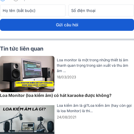
Âm thanh 2 đường tiếng rõ nét
Gửi câu hỏi
Tin tức liên quan
Loa monitor là một trong những thiết bị âm
thanh quan trọng trong sản xuất và thu âm
âm ...
18/03/2023
Loa Yamaha DHR12M sở hữu hệ thống 2 loa
2 đường tiếng
bao gồ
một loa bass 30cm mang đến âm trầm mạnh mẽ, rõ nét, không bị
méo âm méo tiếng và loa treble 4.45cm cho dải trung và cao thanh
Loa Monitor (loa kiểm âm) có hát karaoke được không?
thoát. Đặc biệt thiết kế củ loa HF compressor đồng trục tiết kiệm
Loa kiểm âm là gì?Loa kiểm âm (hay còn gọi
không gian nâng cao độ rõ nét và độ phản hồi mượt mà, vô cùng
là loa Monitor) là thi...
thích hợp để đảm nhận vai trò monitor trong các ứng dụng biểu diễn
24/08/2021
chuyên nghiệp.
Hiệu suất vận hành nổi bật