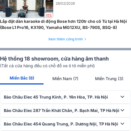
28/02/2026
Lắp đặt dàn karaoke di động Bose hơn 120tr cho cô Tú tại Hà Nội
(Bose L1 Pro16, KX190, Yamaha MG12XU, BS-790S, BSQ-8)
Đây là kỹ thuật tạo ra sự phản hồi mượt mà xung quanh điểm phân
chia tần số, tăng thêm độ rõ nét và âm hình tốt hơn so với các bộ
Xem thêm công trình
phân tần điển hình. Tín hiệu ra loa đều được xử lý chính xác bởi bộ
xử lý hiệu suất cao tăng cường độ nét cho toàn hệ thống. Kết hợp
với bộ chuyển đổi A/D và D/A rời rạc 24 bit có độ chính xác cao với
Hệ thống 18 showroom, cửa hàng âm thanh
tỷ lệ S/N và dải tần âm thanh vượt trội.
(Tất cả cửa hàng đều có chỗ đỗ xe ô tô miễn phí)
Điều khiển dải tần thông minh
Miền Bắc (8)
Miền Nam (7)
Miền Trung (3)
Để tạo độ nhất quán giữa các âm lượng đầu ra, nhà sản xuất đã sử
dụng D-CONTOUR - một compressor đa băng tần thông minh cho
âm thanh mạnh mẽ và nhất quán trên tất cả các mức đầu ra.
Bảo Châu Elec 45 Trung Kính, P. Yên Hòa, TP. Hà Nội
Thông qua việc liên tục theo dõi đầu ra của nhiều dải tần số và tính
toán các điều chỉnh EQ tối ưu cho từng dải, kể cả âm thanh tối đa ở
Bảo Châu Elec 287 Trần Khát Chân, P. Bạch Mai, TP Hà Nội
đầu ra duy trì độ rõ và nhạc tính vượt trội. Với Yamaha DHR12M, D-
CONTOUR cho phép điều chỉnh âm thanh chi tiết hơn ở chế độ
Bảo Châu Elec 454 Quang Trung, P. Dương Nội, TP Hà Nội
MONITOR khi tối ưu hóa hoàn toàn cho ứng dụng loa monitor đặt