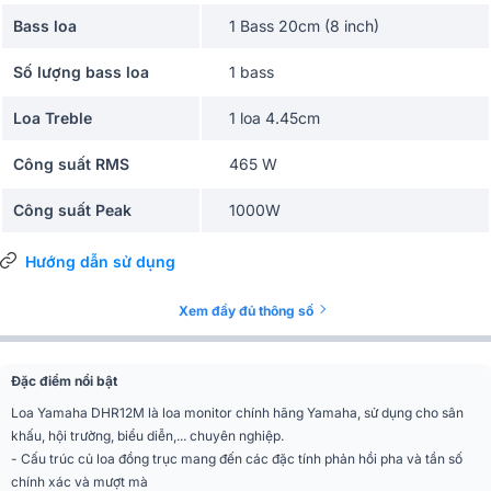
Bass loa
1 Bass 20cm (8 inch)
Số lượng bass loa
1 bass
Loa Treble
1 loa 4.45cm
Công suất RMS
465 W
Công suất Peak
1000W
Tần số đáp tuyến
55Hz - 20kHz (-10dB)
Hướng dẫn sử dụng
Cường độ phát âm cực
Xem đầy đủ thông số
129 dB
đại
Góc phủ âm (Ngang x
90° x 90°
Đặc điểm nổi bật
Dọc)
Loa Yamaha DHR12M là loa monitor chính hãng Yamaha, sử dụng cho sân
khấu, hội trường, biểu diễn,... chuyên nghiệp.
Kiểu loa
Liền công suất (Active)
- Cấu trúc củ loa đồng trục mang đến các đặc tính phản hồi pha và tần số
chính xác và mượt mà
Số đường tiếng
2 đường tiếng