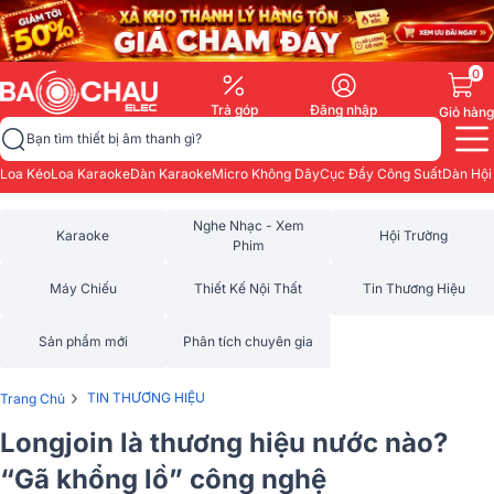
0
Trả góp
Đăng nhập
Giỏ hàng
Bạn tìm thiết bị âm thanh gì?
Loa Kéo
Loa Karaoke
Dàn Karaoke
Micro Không Dây
Cục Đẩy Công Suất
Dàn Hội
Nghe Nhạc - Xem
Karaoke
Hội Trường
Phim
Máy Chiếu
Thiết Kế Nội Thất
Tin Thương Hiệu
Sản phẩm mới
Phân tích chuyên gia
›
TIN THƯƠNG HIỆU
Trang Chủ
Longjoin là thương hiệu nước nào?
“Gã khổng lồ” công nghệ