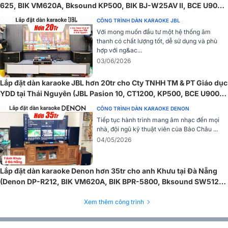
625, BIK VM620A, Bksound KP500, BIK BJ-W25AV II, BCE U900
Plus X...)
CÔNG TRÌNH DÀN KARAOKE JBL
Với mong muốn đầu tư một hệ thống âm
thanh có chất lượng tốt, dễ sử dụng và phù
hợp với ng&ac...
03/06/2026
Lắp đặt dàn karaoke JBL hơn 20tr cho Cty TNHH TM & PT Giáo dục
YDD tại Thái Nguyên (JBL Pasion 10, CT1200, KP500, BCE U900
Plus X)
CÔNG TRÌNH DÀN KARAOKE DENON
Không kén chọn thiết bị âm thanh nên bạn có thể phối ghép dễ
Tiếp tục hành trình mang âm nhạc đến mọi
dàng cho dàn âm thanh được hiện đại và đáp ứng nhu cầu sử dụng,
nhà, đội ngũ kỹ thuật viên của Bảo Châu ...
sở thích của mình.
04/05/2026
Lắp đặt dàn karaoke Denon hơn 35tr cho anh Khưu tại Đà Nẵng
(Denon DP-R212, BIK VM620A, BIK BPR-5800, Bksound SW512,
BCE U900 Plus X)
Xem thêm công trình