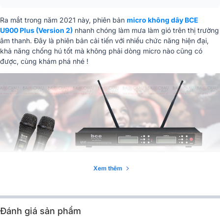
Ra mắt trong năm 2021 này, phiên bản
micro không dây BCE
U900 Plus (Version 2)
nhanh chóng làm mưa làm gió trên thị trường
âm thanh. Đây là phiên bản cải tiến với nhiều chức năng hiện đại,
khả năng chống hú tốt mà không phải dòng micro nào cũng có
được, cùng khám phá nhé !
Xem thêm
Đánh giá thiết kế Micro không dây BCE U900 Plus
Đánh giá sản phẩm