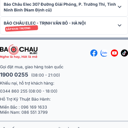
Bảo Châu Elec 307 Đường Giải Phóng, P. Trường Thi, Tỉnh
Ninh Bình (Nam Định cũ)
BẢO CHÂU ELEC - TRỊNH VĂN BÔ - HÀ NỘI
SẮP KHAI TRƯƠNG
Gọi đặt mua, giao hàng toàn quốc
1900 0255
(08:00 - 21:00)
Khiếu nại, hỗ trợ khách hàng:
0344 860 255
(08:00 - 18:00)
Hỗ Trợ Kỹ Thuật Bảo Hành:
Miền Bắc :
096 169 1633
Dàn karaoke gia đình anh Hải tại Hà Nội
sử dụng Micro không dây
Miền Nam:
086 551 3799
U900 Plus (Version 2020)
Hãy sở hữu ngay chiếc
Micro không dây U900 Plus (Version 2020