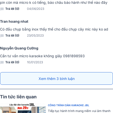
chân thực từ âm thanh. Người hát có thể thoải mái thể hiện những
pin còn mà micro k có tiếng, bảo châu bảo hành như thế nào đây
nốt cao, nốt trầm của mình mà vẫn mượt mà, truyền cảm.
Trả lời (0)
04/06/2023
Tran hoang nhat
Có đầu chụp bằng inox thấy thế cho đầu chụp cây mic này ko ad
Trả lời (0)
23/05/2023
Nguyễn Quang Cường
Cần tư vấn micro karaoke không giây 0981898593
Trả lời (0)
10/01/2023
Xem thêm 3 bình luận
Hoạt động bền bỉ
Micro không dây BCE U900 Plus (Version 2) có phạm vi hoạt động
trong khoảng 30m2 nên bạn có thể thoải mái di chuyển khi ca hát.
Tin tức liên quan
CÔNG TRÌNH DÀN KARAOKE JBL
Tiếp tục hành trình mang niềm vui âm thanh