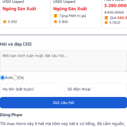
U100 (Japan)
U500 (Japan)
3.290.000
thanh không bị ngắt quãng, gián đoạn.
Ngừng Sản Xuất
Ngừng Sản Xuất
4.610.000đ
Tặng PMH trị giá
Quà
540.
200.000đ
5 (55)
5 (64)
5 (102)
Hỏi và đáp (35)
Anh
Chị
Sở hữu 200 kênh tần số cho khả năng bắt âm nhạy bén, hạn chế
các hiện tượng trùng, nhiễu sóng xảy ra.
Gửi câu hỏi
Chất âm hoàn hảo
Dũng Phạm
Với búp sóng rộng được thiết kế chuyên dụng nên micro có độ nhạy
cao, bắt micro tốt, chất âm rõ ràng cho người nghe cảm nhận sự
Tôi mua micro này ít hát mà hôm nay hát k có tiếng, đã cắm nguồn,