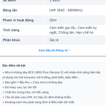
Số kênh
2 kênh
Băng tần
UHF (640 - 690MHz)
Pham vi hoạt động
30m
Cảm biến gia tốc, Cảm biển tự
Tính năng
ngắt, Chống lăn, Hạn chế hú
Phân khúc
Giá rẻ
Xem đầy đủ thông số
Đặc điểm nổi bật
+ Micro không dây BCE U900 Plus (Version 2) với nhiều tính năng hiện đại
sử dụng cho hát karaoke, hội trường, phát biểu, biểu diễn...
+ Bao gồm 1 đầu thu + 2 tay micro không dây
+ Độ nhạy cao, lọc âm tốt
+ Chất âm trong trẻo, chi tiết, sáng
+ Tần số siêu cao UHF, tín hiệu ổn định không nhiễu
+ Khoảng cách thu phát sóng 30m ở điều kiện tốt nhất