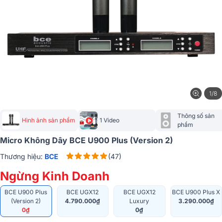
1/8
Thông số sản 
Hình ảnh sản phẩm
1 Video
phẩm
Micro Không Dây BCE U900 Plus (Version 2)
Thương hiệu:
BCE
(47)
Ngừng Kinh Doanh
BCE U900 Plus
BCE UGX12
BCE UGX12
BCE U900 Plus X
(Version 2)
4.790.000₫
Luxury
3.290.000₫
0₫
0₫