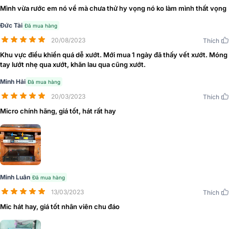
Mình vừa rước em nó về mà chưa thử hy vọng nó ko làm mình thất vọng
lượng, tần số cũng được bố trí khoa học, đảm bảo sự dễ dàng cho
người dùng khi tùy chỉnh.
Đức Tài
Đã mua hàng
Mặt sau là cổng vào nguồn điện và ăng ten cho khả năng thu phát
20/08/2023
Thích
sóng hiệu quả hơn. Củ micro được làm từ chất liệu hợp kim phủ
Khu vực điều khiển quá dễ xướt. Mới mua 1 ngày đã thấy vết xướt. Móng
nano chống va đập, trầy xước, độ bền cao.
tay lướt nhẹ qua xướt, khăn lau qua cũng xướt.
Minh Hải
Đã mua hàng
20/03/2023
Thích
Micro chính hãng, giá tốt, hát rất hay
Minh Luân
Đã mua hàng
13/03/2023
Thích
Mic hát hay, giá tốt nhân viên chu đáo
Tay micro BCE U900 được làm từ hợp kim cao cấp, thân micro là
màn hình LCD hiển thị thông tin khi sử dụng micro. Khay pin được