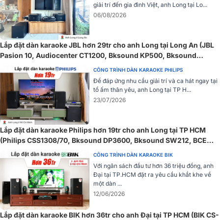
giải trí đến gia đình Việt, anh Long tại Lo...
06/08/2026
Lắp đặt dàn karaoke JBL hơn 29tr cho anh Long tại Long An (JBL
Pasion 10, Audiocenter CT1200, Bksound KP500, Bksound
SW212, BCE U900 Plus X)
CÔNG TRÌNH DÀN KARAOKE PHILIPS
Để đáp ứng nhu cầu giải trí và ca hát ngay tại
tổ ấm thân yêu, anh Long tại TP H...
23/07/2026
Sử dụng loại pin AA thông thường nên người dùng dễ dàng tìm kiếm
và thay pin khi cần thiết. Micro không dây BCE U900 khá tiết kiệm
Lắp đặt dàn karaoke Philips hơn 19tr cho anh Long tại TP HCM
pin có thể hoạt động lâu dài và liên tục suốt nhiều giờ đồng hồ.
(Philips CSS1308/70, Bksound DP3600, Bksound SW212, BCE
Tính ứng dụng cao
U900 Plus X)
CÔNG TRÌNH DÀN KARAOKE BIK
Với ngân sách đầu tư hơn 36 triệu đồng, anh
Micro không dây U900 Plus (Version 2020) được sử dụng rộng rãi
Đại tại TP.HCM đặt ra yêu cầu khắt khe về
và đáp ứng nhiều nhu cầu khác nhau như sân khấu, biểu diễn, hội
một dàn ...
trường….
12/06/2026
Lắp đặt dàn karaoke BIK hơn 36tr cho anh Đại tại TP HCM (BIK CS-