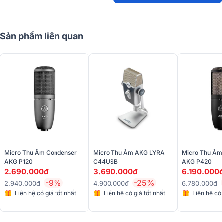
Sản phẩm liên quan
Phần vỏ micro được làm từ chất liệu cao cấp, có độ bền cao và cảm
giác cầm nắm chắc chắn. Các chi tiết được hoàn thiện tỉ mỉ, mang
lại cảm giác sang trọng và chuyên nghiệp, phù hợp với những người
dùng yêu cầu sự tinh tế và thẩm mỹ trong thiết bị âm thanh.
Micro Thu Âm Condenser
Micro Thu Âm AKG LYRA
Micro Thu Âm
AKG P120
C44USB
AKG P420
2.690.000đ
3.690.000đ
6.190.000
-9%
-25%
2.940.000đ
4.900.000đ
6.780.000đ
Liên hệ có giá tốt nhất
Liên hệ có giá tốt nhất
Liên hệ có 