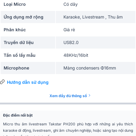
Loại Micro
Có dây
Ứng dụng mở rộng
Karaoke, Livestream , Thu âm
Phân khúc
Giá rẻ
Truyền dữ liệu
USB2.0
Tần số lấy mẫu
48KHz/16bit
Microphone
Màng condensers Φ16mm
Mô hình hướng âm
Cardioid
Hướng dẫn sử dụng
Dải tần đáp ứng
20Hz-20KHz
Xem đầy đủ thông số
Độ nhạy
-34+/-3dB (0dB=1V/Pa/m tại 1KHz)
Đặc điểm nổi bật
Tổng méo hài (THD)
THD<0.5% tại 1KHz
Micro thu âm livestream Takstar PH200 phù hợp với những ai yêu thích
karaoke di động, livestream, ghi âm chuyên nghiệp, hoặc sáng tạo nội dung
Công suất đầu ra tai
100mW/32Ω