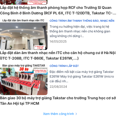
một cách chính xác, giảm thiểu tiếng ồn xung quanh và tăng cường
Lắp đặt hệ thống âm thanh phòng họp RCF cho Trường Sĩ Quan
độ rõ ràng của giọng hát.
Công Binh ở Bình Dương (RCF PL 6X, ITC T-120DTB, Takstar TC-
2R, TC-TH)
CÔNG TRÌNH ÂM THANH THÔNG BÁO, NHẠC NỀN
Trong xu hướng hiện đại, việc trang bị hệ
thống âm thanh nhạc nền cho không gian
sống không chỉ dừng l...
14/05/2025
Lắp đặt dàn âm thanh nhạc nền ITC cho căn hộ chung cư ở Hà Nội
(ITC T-208B, ITC T-B60E, Takstar E261W,...)
CÔNG TRÌNH LẮP ĐẶT
Đặc điểm nổi bật của máy trợ giảng Takstar
E261W Máy trợ giảng Takstar E261W (micro
cài đầu) nh...
22/08/2024
Bàn giao 30 bộ máy trợ giảng Takstar cho trường Trung học cơ sở
Tân An Hội tại TP HCM
Dải tần đáp ứng từ 20Hz đến 20KHz mang đến âm thanh tự nhiên,
Xem thêm công trình
chi tiết, lý tưởng cho các buổi livestream hay ghi âm. Với độ nhạy