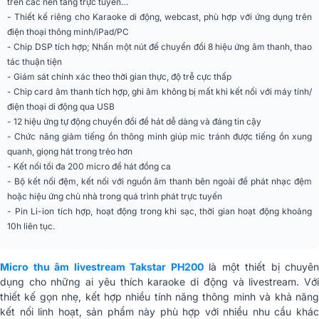
trên các nền tảng trực tuyến…
nghe
- Thiết kế riêng cho Karaoke di động, webcast, phù hợp với ứng dụng trên
điện thoại thông minh/iPad/PC
Chip chính
DSP
- Chip DSP tích hợp; Nhấn một nút để chuyển đổi 8 hiệu ứng âm thanh, thao
tác thuận tiện
Tính năng
Echo
- Giám sát chính xác theo thời gian thực, độ trễ cực thấp
- Chip card âm thanh tích hợp, ghi âm không bị mất khi kết nối với máy tính/
Tự động điều chỉnh âm
12 Autotune
điện thoại di động qua USB
(Autotune)
- 12 hiệu ứng tự động chuyển đổi để hát dễ dàng và đáng tin cậy
- Chức năng giảm tiếng ồn thông minh giúp mic tránh được tiếng ồn xung
Loại
Pin Li-ion
quanh, giọng hát trong trẻo hơn
- Kết nối tối đa 200 micro để hát đồng ca
Dung lượng pin
1300mAh
- Bộ kết nối đệm, kết nối với nguồn âm thanh bên ngoài để phát nhạc đệm
hoặc hiệu ứng chủ nhà trong quá trình phát trực tuyến
Sạc
USB 5V/1A
- Pin Li-ion tích hợp, hoạt động trong khi sạc, thời gian hoạt động khoảng
10h liên tục.
Thời gian sạc
khoảng 2 giờ
Thời gian sử dụng
khoảng 10 giờ
Micro thu âm livestream Takstar PH200
là một thiết bị chuyên
dụng cho những ai yêu thích karaoke di động và livestream. Với
Cổng kết nối điện
Φ3.5mm,
thiết kế gọn nhẹ, kết hợp nhiều tính năng thông minh và khả năng
thoại
kết nối linh hoạt, sản phẩm này phù hợp với nhiều nhu cầu khác