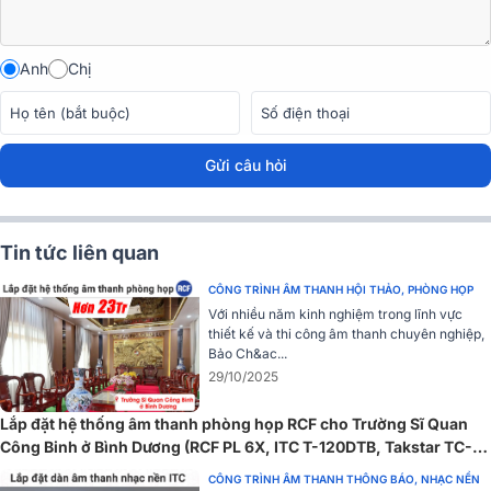
Anh
Chị
Gửi câu hỏi
Tin tức liên quan
CÔNG TRÌNH ÂM THANH HỘI THẢO, PHÒNG HỌP
Độ nhạy cao
Với nhiều năm kinh nghiệm trong lĩnh vực
thiết kế và thi công âm thanh chuyên nghiệp,
Micro thu âm
Takstar SM-18 PURE có độ nhạy cao giúp thu được
Bảo Ch&ac...
những chi tiết âm thanh tinh tế, ngay cả những âm nhỏ nhất. Điều
29/10/2025
này đặc biệt hữu ích trong các môi trường ghi âm đòi hỏi độ chính
xác cao, như phòng thu hoặc phát sóng trực tiếp.
Lắp đặt hệ thống âm thanh phòng họp RCF cho Trường Sĩ Quan
Công Binh ở Bình Dương (RCF PL 6X, ITC T-120DTB, Takstar TC-
2R, TC-TH)
CÔNG TRÌNH ÂM THANH THÔNG BÁO, NHẠC NỀN