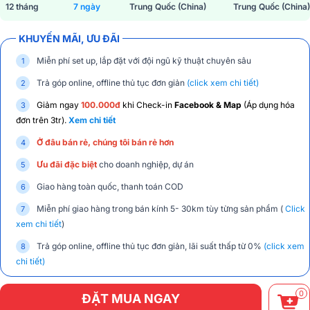
12 tháng
7 ngày
Trung Quốc (China)
Trung Quốc (China)
KHUYẾN MÃI, ƯU ĐÃI
Miễn phí set up, lắp đặt với đội ngũ kỹ thuật chuyên sâu
Trả góp online, offline thủ tục đơn giản
(click xem chi tiết)
Giảm ngay
100.000đ
khi Check-in
Facebook & Map
(Áp dụng hóa
đơn trên 3tr).
Xem chi tiết
Ở đâu bán rẻ, chúng tôi bán rẻ hơn
Ưu đãi đặc biệt
cho doanh nghiệp, dự án
Giao hàng toàn quốc, thanh toán COD
Miễn phí giao hàng trong bán kính 5- 30km tùy từng sản phẩm (
Click
xem chi tiết
)
Trả góp online, offline thủ tục đơn giản, lãi suất thấp từ 0%
(click xem
chi tiết)
0
ĐẶT MUA NGAY