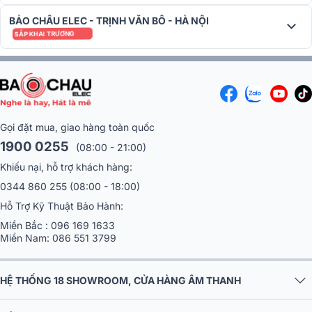
trong cả phòng thu chuyên nghiệp và livestream.
BẢO CHÂU ELEC - TRỊNH VĂN BÔ - HÀ NỘI
SẮP KHAI TRƯƠNG
Gọi đặt mua, giao hàng toàn quốc
1900 0255
(08:00 - 21:00)
Khiếu nại, hỗ trợ khách hàng:
0344 860 255
(08:00 - 18:00)
Hỗ Trợ Kỹ Thuật Bảo Hành:
Miền Bắc :
096 169 1633
Miền Nam:
086 551 3799
Màn hình pop kim loại chuyên dụng
HỆ THỐNG 18 SHOWROOM, CỬA HÀNG ÂM THANH
Màn hình pop nhỏ gọn nhưng hiệu quả trong việc loại bỏ tiếng nổ,