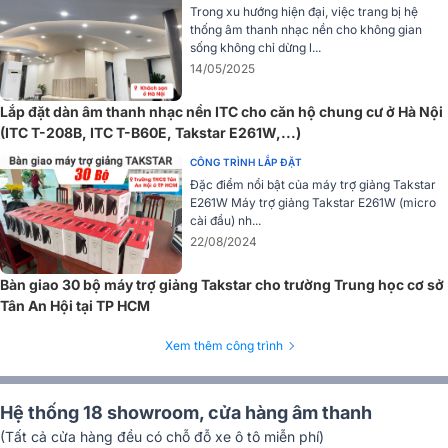
Trong xu hướng hiện đại, việc trang bị hệ
thống âm thanh nhạc nền cho không gian
sống không chỉ dừng l...
14/05/2025
Lắp đặt dàn âm thanh nhạc nền ITC cho căn hộ chung cư ở Hà Nội
(ITC T-208B, ITC T-B60E, Takstar E261W,...)
CÔNG TRÌNH LẮP ĐẶT
Đặc điểm nổi bật của máy trợ giảng Takstar
E261W Máy trợ giảng Takstar E261W (micro
cài đầu) nh...
22/08/2024
Bàn giao 30 bộ máy trợ giảng Takstar cho trường Trung học cơ sở
Tân An Hội tại TP HCM
Xử lý SPL tuyệt vời
Xem thêm công trình
Micro thu âm Takstar SM-18 PURE được thiết kế để xử lý mức áp
suất âm thanh (SPL) cao mà không bị méo tiếng. Tính năng này
đảm bảo khả năng thu âm chất lượng trong các nguồn âm thanh
Hệ thống 18 showroom, cửa hàng âm thanh
lớn, từ nhạc cụ như trống hoặc guitar điện đến giọng hát mạnh mẽ.
(Tất cả cửa hàng đều có chỗ đỗ xe ô tô miễn phí)