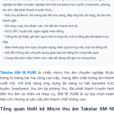
nghiệp dư đến chuyên nghiệp như hát karaoke trực tuyến, livetream, phòng
thu âm, đài phát thanh truyền hình,…
Yêu cầu nguồn điện
Nguồn ảo 48V
- Đầu thu ø34mm với màng loa lớn mạ vàng, đáp ứng tần số rộng, tái tạo âm
thanh gốc.
Kích thước micro
157x55x38mm
- Độ nhạy cao, thu được các chi tiết âm thanh tinh tế.
- Xử lý SPL tuyệt vời, ngăn ngừa méo tiếng.
Trọng lượng micro
372g
- Tiếng ồn dư thấp, ghi âm sạch hơn trong các môi trường ghi âm/phát trực
tiếp.
- Màn hình pop kim loại chuyên dụng, hiệu quả trong việc loại bỏ tiếng nổ.
- Giá đỡ chống sốc chuyên dụng giúp loại bỏ tiếng ồn rung hiệu quả.
- Cung cấp kèm hộp nhôm cao cấp dễ dàng cất giữ và mang theo.
Takstar SM-18 PURE
là chiếc micro thu âm chuyên nghiệp đượ
trang bị màng loa mạ vàng cao cấp, mang đến chất lượng âm thanh
vượt trội. Với khả năng ứng dụng đa dạng từ hát karaoke trực
tuyến, livestream, thu âm tại phòng thu, đài phát thanh truyền hình
đến thu âm cá nhân và nhạc cụ, SM-18 PURE là sự lựa chọn hoàn
hảo cho những ai yêu cầu âm thanh chất lượng cao.
Tổng quan thiết kế Micro thu âm Takstar SM-18