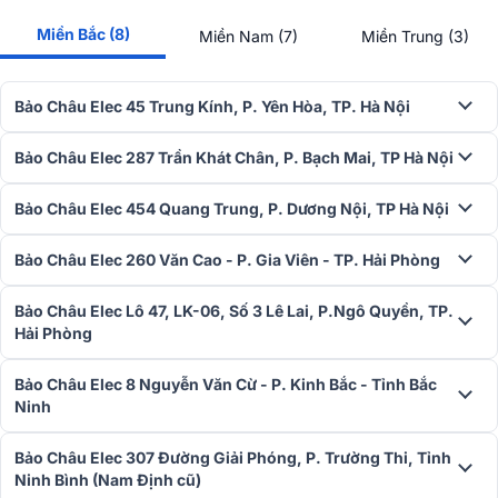
Miền Bắc (8)
Miền Nam (7)
Miền Trung (3)
Bảo Châu Elec 45 Trung Kính, P. Yên Hòa, TP. Hà Nội
Bảo Châu Elec 287 Trần Khát Chân, P. Bạch Mai, TP Hà Nội
Bảo Châu Elec 454 Quang Trung, P. Dương Nội, TP Hà Nội
Bảo Châu Elec 260 Văn Cao - P. Gia Viên - TP. Hải Phòng
Bảo Châu Elec Lô 47, LK-06, Số 3 Lê Lai, P.Ngô Quyền, TP.
Hải Phòng
Bảo Châu Elec 8 Nguyễn Văn Cừ - P. Kinh Bắc - Tỉnh Bắc
Tiếng ồn dư thấp
Ninh
Với khả năng giảm thiểu tiếng ồn dư thừa, micro mang lại bản ghi
Bảo Châu Elec 307 Đường Giải Phóng, P. Trường Thi, Tỉnh
sạch sẽ và rõ ràng. Tính năng này đặc biệt hữu ích trong các môi
Ninh Bình (Nam Định cũ)
trường ghi âm phức tạp, đảm bảo chất lượng âm thanh ổn định