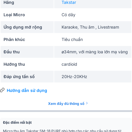
Hãng
Takstar
Loại Micro
Có dây
Ứng dụng mở rộng
Karaoke, Thu âm , Livestream
Phân khúc
Tiêu chuẩn
Đầu thu
ø34mm, với màng loa lớn mạ vàng
Hướng thu
cardioid
Đáp ứng tần số
20Hz-20KHz
Độ nhạy
-33dB±3dBV (0dB=1V/Pa ở 1KHz)
Hướng dẫn sử dụng
Mức độ tiếng ồn tương
Xem đầy đủ thông số
≤20dBA (IEC 581-5)
đương
SPL đỉnh
135dB (THD≤1% ở 1KHz)
Đặc điểm nổi bật
Micro thu âm Takstar SM-18 PURE phù hợp cho các nhu cầu sử dụng từ
Trở kháng đầu ra
110Ω±30% (ở 1KHz)