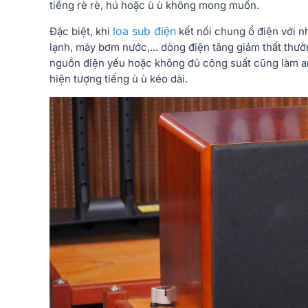
tiếng rè rè, hú hoặc ù ù không mong muốn.
loa sub điện
Đặc biệt, khi
kết nối chung ổ điện với nh
lạnh, máy bơm nước,... dòng điện tăng giảm thất thườn
nguồn điện yếu hoặc không đủ công suất cũng làm a
hiện tượng tiếng ù ù kéo dài.