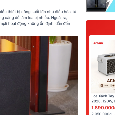
iều thiết bị công suất lớn như điều hòa, tủ
g càng dễ làm loa bị nhiễu. Ngoài ra,
mpli hoạt động không ổn định, dẫn đến
Loa Xách Tay
2026, 120W, B
Kèm 2 Tay Mi
1.890.000
2.950.000đ