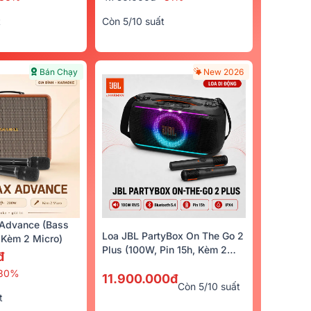
t
Còn 5/10 suất
Bán Chạy
New 2026
Advance (Bass
Loa JBL PartyBox On The Go 2
Kèm 2 Micro)
Plus (100W, Pin 15h, Kèm 2
đ
Micro)
30%
11.900.000đ
Còn 5/10 suất
t