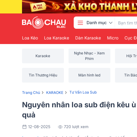
Danh mục
Loa Kéo
Loa Karaoke
Dàn Karaoke
Micro
Cục Đ
Nghe Nhạc - Xem
Karaoke
Hội T
Phim
Tin Thương Hiệu
Màn hình led
Tin Bả
›
›
Tư Vấn Loa Sub
Trang Chủ
KARAOKE
Nguyên nhân loa sub điện kêu ù
quả
12-08-2025
720 lượt xem