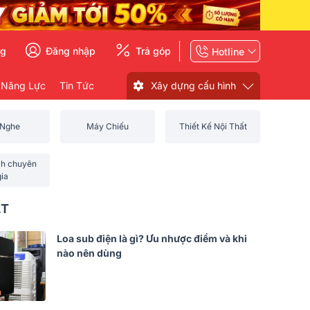
ng
Đăng nhập
Trả góp
Hotline
 Năng Lực
Tin Tức
Xây dựng cấu hình
 Nghe
Máy Chiếu
Thiết Kế Nội Thất
ch chuyên
gia
ẤT
Loa sub điện là gì? Ưu nhược điểm và khi
nào nên dùng