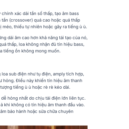
 chính xác dải tần số thấp, tạo âm bass
n tần (crossover) quá cao hoặc quá thấp
ị méo, thiếu tự nhiên hoặc gây ra tiếng ù ù.
hững dải âm cao hơn khả năng tái tạo của nó,
quá thấp, loa không nhận đủ tín hiệu bass,
 ra tiếng ồn không mong muốn.
 loa sub điện như tụ điện, amply tích hợp,
ư hỏng. Điều này khiến tín hiệu âm thanh
tượng tiếng ù ù hoặc rè rè kéo dài.
dễ hỏng nhất do chịu tải điện lớn liên tục.
cả khi không có tín hiệu âm thanh đầu vào.
 tâm bảo hành hoặc sửa chữa chuyên