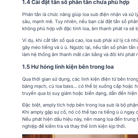
1.4 Cài đặt tần số phân tần chưa phù hợp
Phân tần là chức năng giúp loa sub điện nhận và xử lý
sâu, mạnh mẽ. Tuy nhiên, nếu bạn cài đặt tần số phâ
không phù hợp với đặc tính loa, âm thanh phát ra sẽ b
Ví dụ, khi cắt tần số quá cao, loa sub phải xử lý cả n
gây méo tiếng và ù ù. Ngược lại, nếu tần số phân tần 
làm hệ thống âm thanh mất cân bằng và đôi khi phát
1.5 Hư hỏng linh kiện bên trong loa
Qua thời gian sử dụng, các linh kiện điện tử bên trong
bảng mạch, củ loa bass... có thể bị xuống cấp hoặc h
truyền qua bị suy giảm hoặc biến dạng, dẫn đến hiện 
Đặc biệt, amply tích hợp bên trong loa sub là bộ phận 
Khi amply gặp sự cố, nó có thể tạo ra tiếng ù ù ngay 
Nếu phát hiện dấu hiệu này, nên mang loa đến trung
nghiệp để kiểm tra và thay thế linh kiện kịp thời.