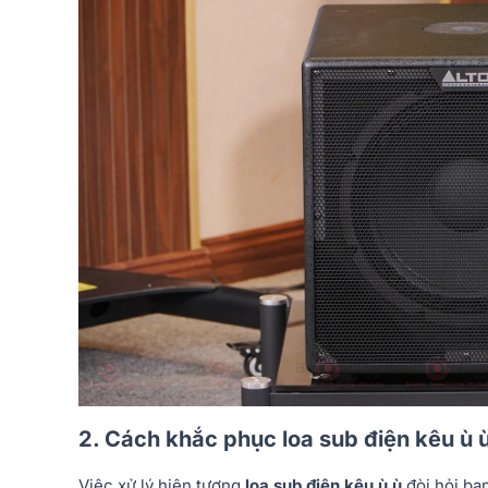
2. Cách khắc phục loa sub điện kêu ù 
Việc xử lý hiện tượng
loa sub điện kêu ù ù
đòi hỏi bạn