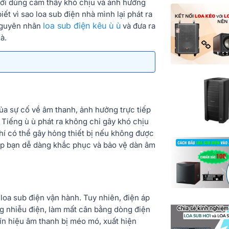
ười dùng cảm thấy khó chịu và ảnh hưởng
ết vì sao loa sub điện nhà mình lại phát ra
loa sub điện kêu ù ù
guyên nhân
và đưa ra
à.
ủa sự cố về âm thanh, ảnh hưởng trực tiếp
Tiếng ù ù phát ra không chỉ gây khó chịu
hí có thể gây hỏng thiết bị nếu không được
iúp bạn dễ dàng khắc phục và bảo vệ dàn âm
oa sub điện vận hành. Tuy nhiên, điện áp
g nhiễu điện, làm mất cân bằng dòng điện
ín hiệu âm thanh bị méo mó, xuất hiện