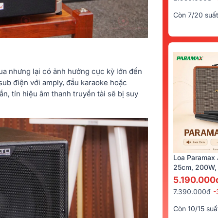
Còn 7/20 suấ
 qua nhưng lại có ảnh hưởng cực kỳ lớn đến
 sub điện với amply, đầu karaoke hoặc
n, tín hiệu âm thanh truyền tải sẽ bị suy
Loa Paramax 
25cm, 200W, 
5.190.000
7.390.000đ
-
Còn 10/15 suấ