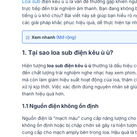
Loa sub
điện kêu ù ù là vấn đề thường gặp khiến ng
trực tiếp đến trải nghiệm âm thanh. Bạn đang không bi
tiếng ù ù khó chịu? Bài viết này sẽ giúp bạn hiểu rõ
n
các giải pháp khắc phục hiệu quả, dễ thực hiện tại nh
Xem nhanh
(Mở rộng)
1. Tại sao loa sub điện kêu ù ù?
Hiện tượng
loa sub điện kêu ù ù
thường là dấu hiệu c
đến chất lượng trải nghiệm nghe nhạc hay xem phim. 
mà còn làm giảm hiệu suất hoạt động của loa, thậm c
xử lý kịp thời. Việc xác định đúng nguyên nhân sẽ g
thanh hiệu quả hơn.
1.1 Nguồn điện không ổn định
Nguồn điện là “mạch máu” cung cấp năng lượng cho l
không ổn định hoặc bị chập chờn sẽ gây ra hiện tượn
cung cấp cho mạch amply bên trong loa. Hậu quả là t