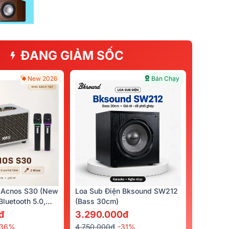
ĐANG GIẢM SỐC
New 2026
Bán Chạy
 Acnos S30 (New
Loa Sub Điện Bksound SW212
luetooth 5.0,
(bass 30cm)
cro)
đ
3.290.000đ
-36%
4.750.000đ
-31%