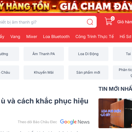
0
Giỏ hà
ẩy
Vang
Mixer
Loa Bluetooth
Công Trình Thực Tế
Hồ Sơ
rường
Âm Thanh PA
Loa Di Động
Tai
Phân tí
o Châu
Khuyến Mãi
Sản phẩm mới
TIN MỚI NH
 ù và cách khắc phục hiệu
Theo dõi Bảo Châu Elec