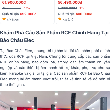
Engineered In Italy)
61.900.000đ
56.490.000đ
74.280.000đ
-17%
57.200.000đ
-1%
Quà trị giá
692.000đ
Quà trị giá
400.000đ
5/5
(129)
5/5
(73)
Khám Phá Các Sản Phẩm RCF Chính Hãng Tại
Bảo Châu Elec
Tại Bảo Châu Elec, chúng tôi tự hào là đối tác phân phối chính
thức của RCF tại Việt Nam. Chúng tôi cung cấp các sản phẩm
RCF chính hãng, bao gồm loa, amply, dàn âm thanh chuyên
nghiệp và các thiết bị âm thanh hỗ trợ khác, phục vụ cho sự
kiện, karaoke và giải trí tại gia. Các sản phẩm RCF tại Bảo Châu
Elec mang lại âm thanh vượt trội, thiết kế tinh tế và độ bền bỉ
theo thời gian.