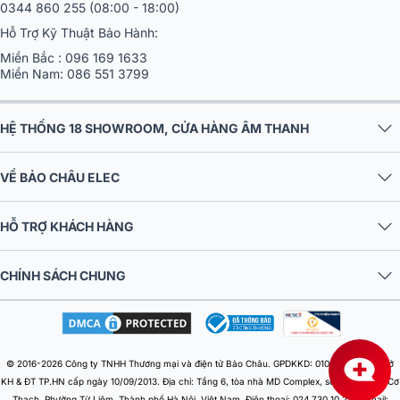
0344 860 255
(08:00 - 18:00)
Hỗ Trợ Kỹ Thuật Bảo Hành:
Miền Bắc :
096 169 1633
Miền Nam:
086 551 3799
HỆ THỐNG 18 SHOWROOM, CỬA HÀNG ÂM THANH
VỀ BẢO CHÂU ELEC
HỖ TRỢ KHÁCH HÀNG
CHÍNH SÁCH CHUNG
© 2016-2026 Công ty TNHH Thương mại và điện tử Bảo Châu. GPDKKD: 0106303879 do Sở
KH & ĐT TP.HN cấp ngày 10/09/2013. Địa chỉ: Tầng 6, tòa nhà MD Complex, số 68 Nguyễn Cơ
Thạch, Phường Từ Liêm, Thành phố Hà Nội, Việt Nam. Điện thoại: 024 730 10 255. Email: