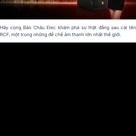
Hãy cùng Bảo Châu Elec khám phá sự thật đằng sau cái tên
RCF, một trong những đế chế âm thanh lớn nhất thế giới.