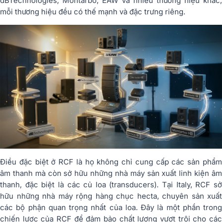
dBTechnologies, Montarbo, EAW và nhiều thương hiệu khác,
mỗi thương hiệu đều có thế mạnh và đặc trưng riêng.
Điều đặc biệt ở RCF là họ không chỉ cung cấp các sản phẩm
âm thanh mà còn sở hữu những nhà máy sản xuất linh kiện âm
thanh, đặc biệt là các củ loa (transducers). Tại Italy, RCF sở
hữu những nhà máy rộng hàng chục hecta, chuyên sản xuất
các bộ phận quan trọng nhất của loa. Đây là một phần trong
chiến lược của RCF để đảm bảo chất lượng vượt trội cho các