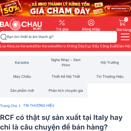
0
Trả góp
Đăng nhập
Giỏ hàng
Bạn tìm thiết bị âm thanh gì?
Loa Kéo
Loa Karaoke
Dàn Karaoke
Micro Không Dây
Cục Đẩy Công Suất
Dàn Hội
Nghe Nhạc - Xem
Karaoke
Hội Trường
Phim
Máy Chiếu
Thiết Kế Nội Thất
Tin Thương Hiệu
Sản phẩm mới
Phân tích chuyên gia
›
TIN THƯƠNG HIỆU
Trang Chủ
RCF có thật sự sản xuất tại Italy hay
chỉ là câu chuyện để bán hàng?