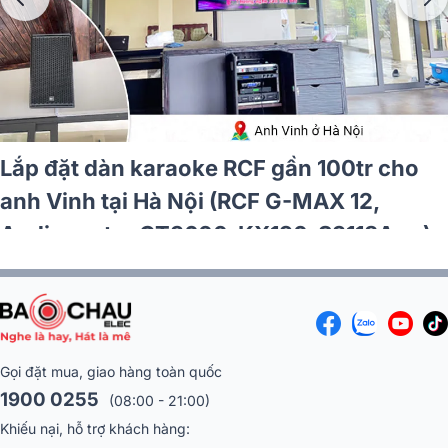
Lắp đặt dàn karaoke RCF hơn 97tr cho
anh Cần tại TP HCM (RCF CMAX 4110, JBL
V6, JBL KX190, Alto TS12S, JBL VM300)
Gọi đặt mua, giao hàng toàn quốc
1900 0255
(08:00 - 21:00)
Khiếu nại, hỗ trợ khách hàng: