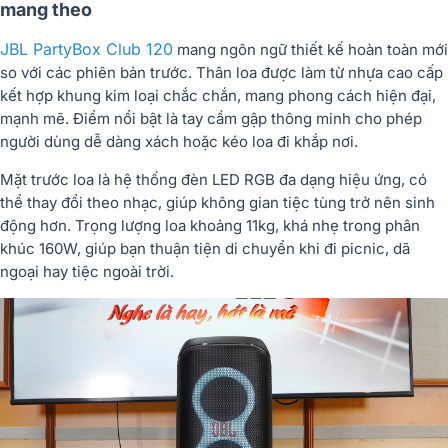
mang theo
JBL PartyBox Club 120
mang ngôn ngữ thiết kế hoàn toàn mới
so với các phiên bản trước. Thân loa được làm từ nhựa cao cấp
kết hợp khung kim loại chắc chắn, mang phong cách hiện đại,
mạnh mẽ. Điểm nổi bật là
tay cầm gập thông minh
cho phép
người dùng dễ dàng xách hoặc kéo loa đi khắp nơi.
Mặt trước loa là hệ thống
đèn LED RGB đa dạng hiệu ứng
, có
thể thay đổi theo nhạc, giúp không gian tiệc tùng trở nên sinh
động hơn. Trọng lượng loa khoảng
11kg
, khá nhẹ trong phân
khúc 160W, giúp bạn thuận tiện di chuyển khi đi picnic, dã
ngoại hay tiệc ngoài trời.