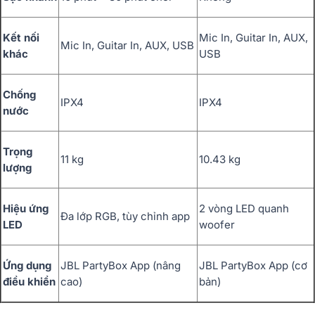
Kết nối
Mic In, Guitar In, AUX,
Mic In, Guitar In, AUX, USB
khác
USB
Chống
IPX4
IPX4
nước
Trọng
11 kg
10.43 kg
lượng
Hiệu ứng
2 vòng LED quanh
Đa lớp RGB, tùy chỉnh app
LED
woofer
Ứng dụng
JBL PartyBox App (nâng
JBL PartyBox App (cơ
điều khiển
cao)
bản)