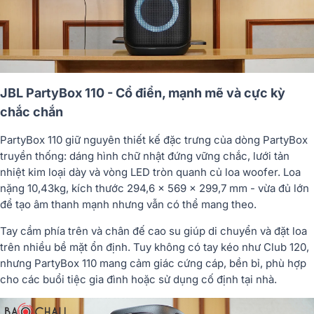
JBL PartyBox 110 - Cổ điển, mạnh mẽ và cực kỳ
chắc chắn
PartyBox 110 giữ nguyên thiết kế đặc trưng của dòng PartyBox
truyền thống: dáng hình chữ nhật đứng vững chắc, lưới tản
nhiệt kim loại dày và vòng LED tròn quanh củ loa woofer. Loa
nặng
10,43kg
, kích thước 294,6 x 569 x 299,7 mm - vừa đủ lớn
để tạo âm thanh mạnh nhưng vẫn có thể mang theo.
Tay cầm phía trên và chân đế cao su giúp di chuyển và đặt loa
trên nhiều bề mặt ổn định. Tuy không có tay kéo như Club 120,
nhưng PartyBox 110 mang cảm giác
cứng cáp, bền bỉ
, phù hợp
cho các buổi tiệc gia đình hoặc sử dụng cố định tại nhà.