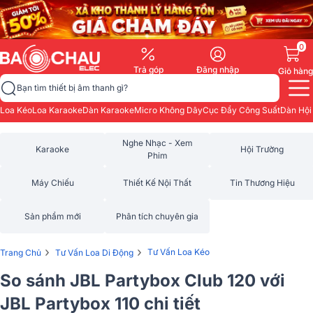
0
Trả góp
Đăng nhập
Giỏ hàng
Bạn tìm thiết bị âm thanh gì?
Loa Kéo
Loa Karaoke
Dàn Karaoke
Micro Không Dây
Cục Đẩy Công Suất
Dàn Hội
Nghe Nhạc - Xem
Karaoke
Hội Trường
Phim
Máy Chiếu
Thiết Kế Nội Thất
Tin Thương Hiệu
Sản phẩm mới
Phân tích chuyên gia
›
›
Tư Vấn Loa Kéo
Trang Chủ
Tư Vấn Loa Di Động
So sánh JBL Partybox Club 120 với
JBL Partybox 110 chi tiết