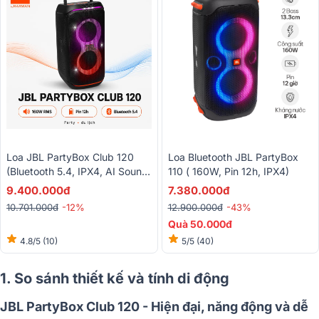
Loa JBL PartyBox Club 120
Loa Bluetooth JBL PartyBox
(Bluetooth 5.4, IPX4, AI Sound
110 ( 160W, Pin 12h, IPX4)
Boost, Auracast)
9.400.000đ
7.380.000đ
10.701.000đ
-12%
12.900.000đ
-43%
Quà 50.000đ
4.8/5
(10)
5/5
(40)
1. So sánh thiết kế và tính di động
JBL PartyBox Club 120 - Hiện đại, năng động và dễ