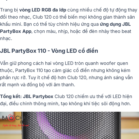
Trang bị
vòng LED RGB đa lớp
cùng nhiều chế độ tự động thay
đổi theo nhạc, Club 120 có thể biến mọi không gian thành sân
khấu mini. Bạn có thể tùy chỉnh hiệu ứng qua
ứng dụng JBL
PartyBox App
, chọn màu, nhịp, hoặc để đèn nhảy theo beat
nhạc.
JBL PartyBox 110 - Vòng LED cổ điển
Vẫn giữ phong cách hai vòng LED tròn quanh woofer quen
thuộc, PartyBox 110 tạo cảm giác cổ điển nhưng không kém
phần rực rỡ. Tuy ít chế độ hơn Club 120, nhưng ánh sáng vẫn
rất mạnh và đồng bộ với âm thanh.
Tổng kết: JBL Partybox
Club 120 chiếm ưu thế với
LED hiện
đại, điều chỉnh thông minh
, tạo không khí tiệc sôi động hơn.