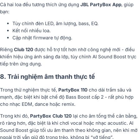
Cả hai loa đều tương thích ứng dụng
JBL PartyBox App
, giúp
bạn:
Tùy chỉnh đèn LED, âm lượng, bass, EQ.
Kết nối nhiều loa.
Cập nhật firmware tự động.
Riêng
Club 120
được hỗ trợ tốt hơn nhờ công nghệ mới - điều
khiển hiệu ứng ánh sáng đa lớp, tùy chỉnh AI Sound Boost trực
tiếp trên ứng dụng.
8. Trải nghiệm âm thanh thực tế
Trong thử nghiệm thực tế,
PartyBox 110
cho dải trầm sâu và
mạnh, đặc biệt khi bật chế độ Bass Boost cấp 2 - rất phù hợp
cho nhạc EDM, dance hoặc remix.
Trong khi đó,
PartyBox Club 120
lại cho âm tổng thể
cân bằng,
rõ ràng hơn
, đặc biệt là khi chơi vocal hoặc nhạc acoustic. AI
Sound Boost giúp tối ưu âm thanh theo không gian, nên khi mở
ngoài trời vẫn giữ độ trong trẻo, không bị “vỡ tiếng”.