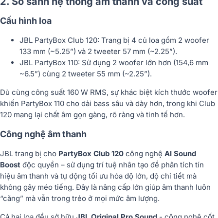
2. So sánh hệ thống âm thanh và công suất
Cấu hình loa
JBL PartyBox Club 120
: Trang bị
4 củ loa
gồm 2 woofer
133 mm (~5.25”) và 2 tweeter 57 mm (~2.25”).
JBL PartyBox 110
: Sử dụng 2 woofer lớn hơn (154,6 mm
~6.5”) cùng 2 tweeter 55 mm (~2.25”).
Dù cùng công suất
160 W RMS
, sự khác biệt kích thước woofer
khiến
PartyBox 110 cho dải bass sâu và dày hơn
, trong khi
Club
120
mang lại chất âm gọn gàng, rõ ràng và tinh tế hơn.
Công nghệ âm thanh
JBL trang bị cho
PartyBox Club 120
công nghệ
AI Sound
Boost
độc quyền – sử dụng trí tuệ nhân tạo để phân tích tín
hiệu âm thanh và tự động tối ưu hóa độ lớn, độ chi tiết mà
không gây méo tiếng. Đây là nâng cấp lớn giúp âm thanh luôn
“căng” mà vẫn trong trẻo ở mọi mức âm lượng.
Cả hai loa đều sở hữu
JBL Original Pro Sound
- công nghệ cốt