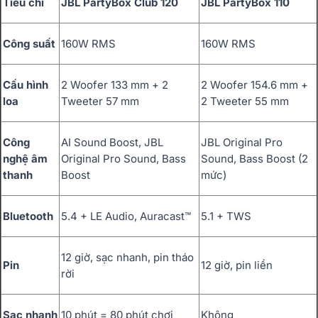
Tiêu chí
JBL PartyBox Club 120
JBL PartyBox 110
Công suất
160W RMS
160W RMS
Cấu hình
2 Woofer 133 mm + 2
2 Woofer 154.6 mm +
loa
Tweeter 57 mm
2 Tweeter 55 mm
Công
AI Sound Boost, JBL
JBL Original Pro
nghệ âm
Original Pro Sound, Bass
Sound, Bass Boost (2
thanh
Boost
mức)
Bluetooth
5.4 + LE Audio, Auracast™
5.1 + TWS
12 giờ, sạc nhanh, pin tháo
Pin
12 giờ, pin liền
rời
Sạc nhanh
10 phút = 80 phút chơi
Không