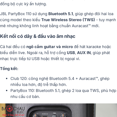
đồng bộ cực kỳ ấn tượng.
JBL PartyBox 110 sử dụng
Bluetooth 5.1
, giúp ghép đôi hai loa
cùng model theo kiểu
True Wireless Stereo (TWS)
- tuy mạnh
mẽ nhưng không linh hoạt bằng chuẩn Auracast™ mới.
Kết nối có dây & đầu vào âm nhạc
Cả hai đều có
ngõ cắm guitar và micro
để hát karaoke hoặc
biểu diễn live. Ngoài ra, hỗ trợ cổng
USB
,
AUX IN
, giúp phát
nhạc trực tiếp từ USB hoặc thiết bị ngoại vi.
Tổng kết:
Club 120: công nghệ Bluetooth 5.4 + Auracast™, ghép
nhiều loa hơn, độ trễ thấp hơn.
PartyBox 110: Bluetooth 5.1, ghép 2 loa qua TWS, phù hợp
nhu cầu cơ bản.