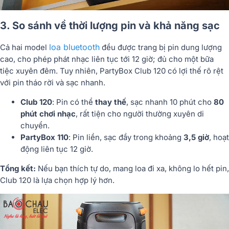
3. So sánh về thời lượng pin và khả năng sạc
loa bluetooth
Cả hai model
đều được trang bị pin dung lượng
cao, cho phép
phát nhạc liên tục tới 12 giờ
; đủ cho một bữa
tiệc xuyên đêm. Tuy nhiên, PartyBox Club 120 có lợi thế rõ rệt
với
pin tháo rời và sạc nhanh
.
Club 120
: Pin có thể
thay thế
, sạc nhanh 10 phút cho
80
phút chơi nhạc
, rất tiện cho người thường xuyên di
chuyển.
PartyBox 110
: Pin liền, sạc đầy trong khoảng
3,5 giờ
, hoạt
động liên tục 12 giờ.
Tổng kết:
Nếu bạn thích
tự do, mang loa đi xa, không lo hết pin
,
Club 120 là lựa chọn hợp lý hơn.