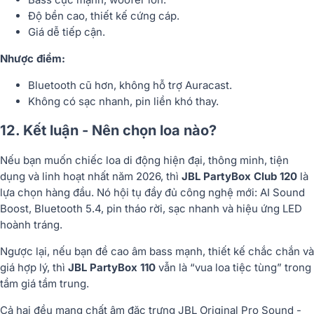
Độ bền cao, thiết kế cứng cáp.
Giá dễ tiếp cận.
Nhược điểm:
Bluetooth cũ hơn, không hỗ trợ Auracast.
Không có sạc nhanh, pin liền khó thay.
12. Kết luận - Nên chọn loa nào?
Nếu bạn muốn
chiếc loa di động hiện đại, thông minh, tiện
dụng và linh hoạt nhất năm 2026
, thì
JBL PartyBox Club 120
là
lựa chọn hàng đầu. Nó hội tụ đầy đủ công nghệ mới: AI Sound
Boost, Bluetooth 5.4, pin tháo rời, sạc nhanh và hiệu ứng LED
hoành tráng.
Ngược lại, nếu bạn đề cao
âm bass mạnh, thiết kế chắc chắn và
giá hợp lý
, thì
JBL PartyBox 110
vẫn là “vua loa tiệc tùng” trong
tầm giá tầm trung.
Cả hai đều mang chất âm đặc trưng
JBL Original Pro Sound
-