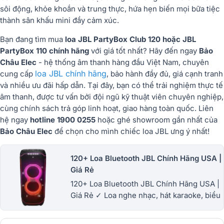
sôi động, khỏe khoắn và trung thực, hứa hẹn biến mọi bữa tiệc
thành sân khấu mini đầy cảm xúc.
Bạn đang tìm mua
loa JBL PartyBox Club 120 hoặc JBL
PartyBox 110 chính hãng
với giá tốt nhất? Hãy đến ngay
Bảo
Châu Elec
- hệ thống âm thanh hàng đầu Việt Nam, chuyên
loa JBL chính hãng
cung cấp
, bảo hành đầy đủ, giá cạnh tranh
và nhiều ưu đãi hấp dẫn. Tại đây, bạn có thể trải nghiệm thực tế
âm thanh, được tư vấn bởi đội ngũ kỹ thuật viên chuyên nghiệp,
cùng chính sách trả góp linh hoạt, giao hàng toàn quốc. Liên
hệ ngay
hotline 1900 0255
hoặc ghé showroom gần nhất của
Bảo Châu Elec
để chọn cho mình chiếc loa JBL ưng ý nhất!
120+ Loa Bluetooth JBL Chính Hãng USA |
Giá Rẻ
120+ Loa Bluetooth JBL Chính Hãng USA |
Giá Rẻ ✓ Loa nghe nhạc, hát karaoke, biểu
diễn hay miễn chê ✓ Loa JBL bluetooth
Giảm giá đến 29% ✓BH 12 tháng