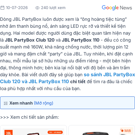
10-07-2026
240 lượt xem
Dòng
JBL PartyBox
luôn được xem là “ông hoàng tiệc tùng”
nhờ âm thanh bùng nổ, ánh sáng LED rực rỡ và thiết kế tiện
dụng. Hai model được người dùng đặc biệt quan tâm hiện nay
là
JBL PartyBox Club 120
và
JBL PartyBox 110
- đều có công
suất mạnh mẽ 160W, khả năng chống nước, thời lượng pin 12
giờ và mang đậm chất “party” của JBL. Tuy nhiên, khi đặt cạnh
nhau, mỗi mẫu lại sở hữu những ưu điểm riêng - một bên hiện
đại, thông minh hơn; bên kia lại nổi bật với độ bền và âm trầm
so sánh JBL PartyBox
dày khỏe. Bài viết dưới đây sẽ giúp bạn
Club 120 và JBL PartyBox 110
chi tiết
để tìm ra đâu là chiếc
loa phù hợp nhất với nhu cầu của bạn.
Xem nhanh
(Mở rộng)
>>> Xem chi tiết sản phẩm:
Mới