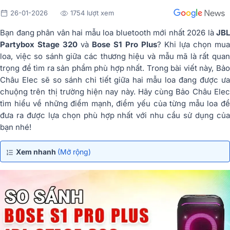
26-01-2026
1754 lượt xem
B
ạn đang phân vân hai mẫu loa bluetooth mới nhất 2026 là
JBL
Partybox Stage 320
và
Bose S1 Pro Plus
? Khi lựa chọn mu
loa, việc so sánh giữa các thương hiệu và mẫu mã là rất quan
trọng để tìm ra sản phẩm phù hợp nhất. Trong bài viết này,
Bảo
Châu Ele
c
sẽ so sánh chi tiết giữa hai mẫu loa đang được ư
chuộng trên thị trường hiện nay này. Hãy cùng Bảo Châu Elec
tìm hiểu về những điểm mạnh, điểm yếu của từng mẫu loa để
đưa ra được lựa chọn phù hợp nhất với nhu cầu sử dụng của
bạn nhé!
Xem nhanh
(Mở rộng)