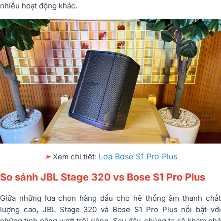
nhiều hoạt động khác.
Loa Bose S1 Pro Plus
➣
Xem chi tiết:
So sánh JBL Stage 320 vs Bose S1 Pro Plus
Giữa những lựa chọn hàng đầu cho hệ thống âm thanh chất
lượng cao, JBL Stage 320 và Bose S1 Pro Plus nổi bật với
những tính năng vượt trội riêng. Sau đây, chúng ta sẽ khám phá