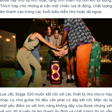
Bose này nhờ sự linh hoạt, tăng tính thẩm mỹ hơn khi sử dụng.
Thích hợp cho những ai cần một chiếc loa di động, chất lượng
âm thanh cao trong các buổi biểu diễn nhỏ hoặc dã ngoại.
Loa JBL Stage 320 muốn kết nối với các thiết bị như micro hay
nhạc cụ như guitar thì đều cần phải có dây kết nối. Mặc dù là
một yếu điểm so với tính năng không dây của Bose nhưng xét
về góc độ truyền tải âm thanh ổn định và chất lượng thì nó vẫn