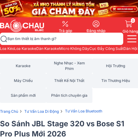
0
Trả góp
Đăng nhập
Giỏ hàng
Bạn tìm thiết bị âm thanh gì?
Loa Kéo
Loa Karaoke
Dàn Karaoke
Micro Không Dây
Cục Đẩy Công Suất
Dàn Hội
Nghe Nhạc - Xem
Karaoke
Hội Trường
Phim
Máy Chiếu
Thiết Kế Nội Thất
Tin Thương Hiệu
Sản phẩm mới
Phân tích chuyên gia
›
›
Tư Vấn Loa Bluetooth
Trang Chủ
Tư Vấn Loa Di Động
So Sánh JBL Stage 320 vs Bose S1
Pro Plus Mới 2026