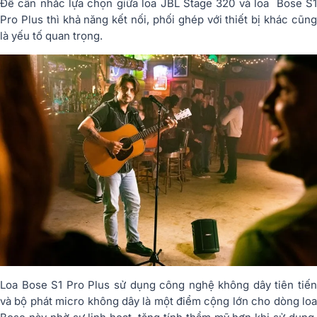
Để cân nhắc lựa chọn giữa loa JBL Stage 320 và loa Bose S1
Pro Plus thì khả năng kết nối, phối ghép với thiết bị khác cũng
là yếu tố quan trọng.
Loa Bose S1 Pro Plus sử dụng công nghệ không dây tiên tiến
và bộ phát micro không dây là một điểm cộng lớn cho dòng loa