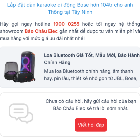
Lắp đặt dàn karaoke di động Bose hơn 104tr cho anh
Thông tại Tây Ninh
Hãy gọi ngay hotline
1900 0255
hoặc tới ngay hệ thốn
showroom
Bảo Châu Elec
gần nhất để được tư vấn miễn phí v
mua hàng với mức giá ưu đãi nhất nhé!
Loa Bluetooth Giá Tốt, Mẫu Mới, Bảo Hành
Chính Hãng
Mua loa Bluetooth chính hãng, âm thanh
hay, pin lâu, thiết kế nhỏ gọn từ JBL, Bose,
Sony và nhiều thương hiệu nổi tiếng. Giá
tốt, bảo hành uy tín. 1900.0255
Chưa có câu hỏi, hãy gửi câu hỏi của bạn
Bảo Châu Elec sẽ trả lời sớm nhất.
Viết hỏi đáp