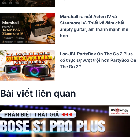
Marshall ra mắt Acton IV và
Stanmore IV: Thiết kế đậm chất
amply guitar, âm thanh mạnh mẽ
hơn
Loa JBL PartyBox On The Go 2 Plus
có thực sự vượt trội hơn PartyBox On
The Go 2?
Bài viết liên quan