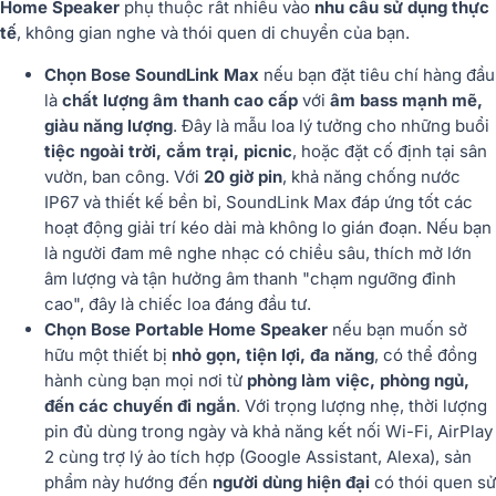
Home Speaker
phụ thuộc rất nhiều vào
nhu cầu sử dụng thực
tế
, không gian nghe và thói quen di chuyển của bạn.
Chọn Bose SoundLink Max
nếu bạn đặt tiêu chí hàng đầu
là
chất lượng âm thanh cao cấp
với
âm bass mạnh mẽ,
giàu năng lượng
. Đây là mẫu loa lý tưởng cho những buổi
tiệc ngoài trời, cắm trại, picnic
, hoặc đặt cố định tại sân
vườn, ban công. Với
20 giờ pin
, khả năng chống nước
IP67 và thiết kế bền bỉ, SoundLink Max đáp ứng tốt các
hoạt động giải trí kéo dài mà không lo gián đoạn. Nếu bạn
là người đam mê nghe nhạc có chiều sâu, thích mở lớn
âm lượng và tận hưởng âm thanh "chạm ngưỡng đỉnh
cao", đây là chiếc loa đáng đầu tư.
Chọn Bose Portable Home Speaker
nếu bạn muốn sở
hữu một thiết bị
nhỏ gọn, tiện lợi, đa năng
, có thể đồng
hành cùng bạn mọi nơi từ
phòng làm việc, phòng ngủ,
đến các chuyến đi ngắn
. Với trọng lượng nhẹ, thời lượng
pin đủ dùng trong ngày và khả năng kết nối Wi-Fi, AirPlay
2 cùng trợ lý ảo tích hợp (Google Assistant, Alexa), sản
phẩm này hướng đến
người dùng hiện đại
có thói quen sử