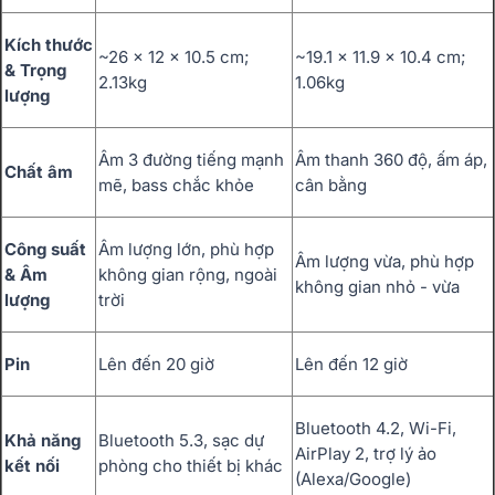
Kích thước
~26 x 12 x 10.5 cm;
~19.1 x 11.9 x 10.4 cm;
& Trọng
2.13kg
1.06kg
lượng
Âm 3 đường tiếng mạnh
Âm thanh 360 độ, ấm áp,
Chất âm
mẽ, bass chắc khỏe
cân bằng
Công suất
Âm lượng lớn, phù hợp
Âm lượng vừa, phù hợp
& Âm
không gian rộng, ngoài
không gian nhỏ - vừa
lượng
trời
Pin
Lên đến 20 giờ
Lên đến 12 giờ
Bluetooth 4.2, Wi-Fi,
Khả năng
Bluetooth 5.3, sạc dự
AirPlay 2, trợ lý ảo
kết nối
phòng cho thiết bị khác
(Alexa/Google)