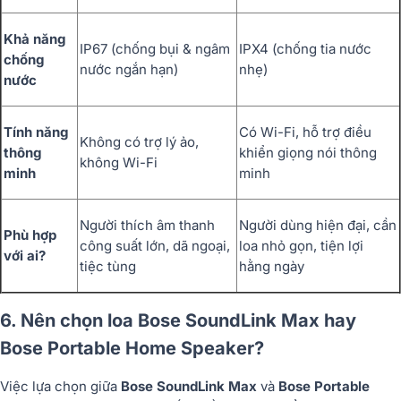
Khả năng
IP67 (chống bụi & ngâm
IPX4 (chống tia nước
chống
nước ngắn hạn)
nhẹ)
nước
Tính năng
Có Wi-Fi, hỗ trợ điều
Không có trợ lý ảo,
thông
khiển giọng nói thông
không Wi-Fi
minh
minh
Người thích âm thanh
Người dùng hiện đại, cần
Phù hợp
công suất lớn, dã ngoại,
loa nhỏ gọn, tiện lợi
với ai?
tiệc tùng
hằng ngày
6. Nên chọn loa
Bose SoundLink Max hay
Bose Portable Home Speaker?
Việc lựa chọn giữa
Bose SoundLink Max
và
Bose Portable