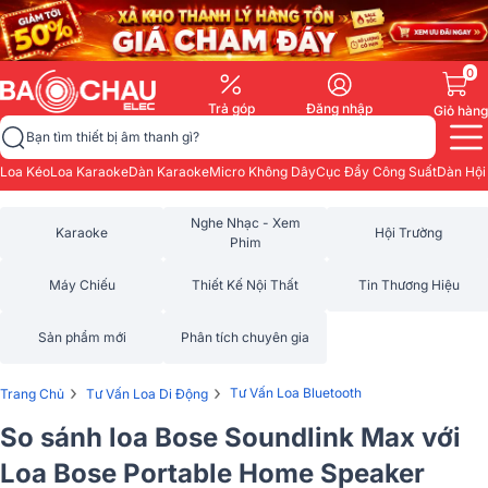
0
Trả góp
Đăng nhập
Giỏ hàng
Bạn tìm thiết bị âm thanh gì?
Loa Kéo
Loa Karaoke
Dàn Karaoke
Micro Không Dây
Cục Đẩy Công Suất
Dàn Hội
Nghe Nhạc - Xem
Karaoke
Hội Trường
Phim
Máy Chiếu
Thiết Kế Nội Thất
Tin Thương Hiệu
Sản phẩm mới
Phân tích chuyên gia
›
›
Tư Vấn Loa Bluetooth
Trang Chủ
Tư Vấn Loa Di Động
So sánh loa Bose Soundlink Max với
Loa Bose Portable Home Speaker