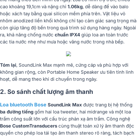
cao khoảng 19,1cm và nặng chỉ
1.06kg
, dễ dàng để vào balo
hoặc xách tay bằng quai silicon mềm phía trên. Vật liệu vỏ
nhôm anodized liền khối không chỉ tạo cảm giác sang trọng mà
còn giúp tăng độ bền trong quá trình sử dụng hàng ngày. Ngoài
ra, khả năng chống nước
chuẩn IPX4
giúp loa an toàn trước
các tia nước nhẹ như mưa hoặc văng nước trong nhà bếp.
Tóm lại
, SoundLink Max mạnh mẽ, cứng cáp và phù hợp với
không gian rộng, còn Portable Home Speaker ưu tiên tính linh
hoạt, dễ mang theo khi di chuyển trong ngày.
2. So sánh chất lượng âm thanh
Loa bluetooth Bose
SoundLink Max
được trang bị hệ thống
ba đường tiếng
gồm hai loa tweeter, hai midrange và một loa
trầm công suất lớn với cấu trúc phản xạ âm trầm. Công nghệ
Bose CustomTransducers
cùng thuật toán xử lý âm thanh độc
quyền cho phép loa tái tạo âm thanh stereo rõ ràng, tách bạch