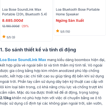
Loa Bose SoundLink Max
Loa Bluetooth Bose Portable
Portable (20h, Bluetooth 5.4)
Home Speaker
8.685.000đ
Ngừng Sản Xuất
12.190.000đ
-29%
5/5
(15)
5/5
(3)
1. So sánh thiết kế và tính di động
Loa Bose SoundLink Max
mang kiểu dáng boombox hiện đại,
kết hợp giữa vẻ ngoài bền bỉ và tính thẩm mỹ tinh tế. Vỏ ngoài
được gia công bằng hợp kim nhôm anodized phủ lớp chống
xước, kết hợp các chi tiết cao su giúp tăng độ bền khi sử dụng
ngoài trời. Phần tay cầm sử dụng dây bện kỹ thuật cao cấp với
lõi kim loại bên trong, có khả năng chịu lực và chống trượt khi
cầm nắm. Mặc dù loa được thiết kế để di động, trọng lượng
2.13kg
khiến nó phù hợp hơn với việc di chuyển bằng xe ô tô
hoặc sử dụng cố định tại các không gian ngoài trời, sân vườn,