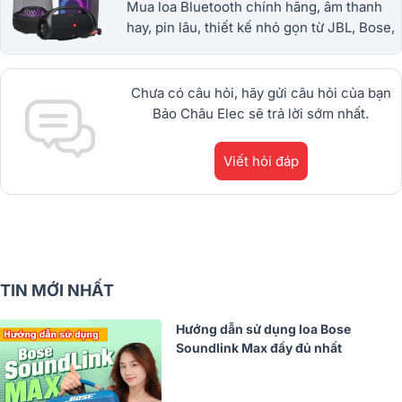
Mua loa Bluetooth chính hãng, âm thanh
hay, pin lâu, thiết kế nhỏ gọn từ JBL, Bose,
Sony và nhiều thương hiệu nổi tiếng. Giá
tốt, bảo hành uy tín. 1900.0255
Chưa có câu hỏi, hãy gửi câu hỏi của bạn
Bảo Châu Elec sẽ trả lời sớm nhất.
Viết hỏi đáp
TIN MỚI NHẤT
Hướng dẫn sử dụng loa Bose
Soundlink Max đầy đủ nhất