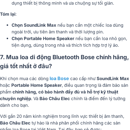
dụng thiết bị thông minh và ưa chuộng sự tối giản.
Tóm lại
:
Chọn SoundLink Max
nếu bạn cần một chiếc loa dùng
ngoài trời, ưu tiên âm thanh và thời lượng pin.
Chọn Portable Home Speaker
nếu bạn cần loa nhỏ gọn,
tiện dụng, dùng trong nhà và thích tích hợp trợ lý ảo.
7. Mua loa di động Bluetooth Bose chính hãng,
giá tốt nhất ở đâu?
loa Bose
Khi chọn mua các dòng
cao cấp như
SoundLink Max
hoặc
Portable Home Speaker
, điều quan trọng là đảm bảo sản
phẩm
chính hãng, có bảo hành đầy đủ và hỗ trợ kỹ thuật
chuyên nghiệp
. Và
Bảo Châu Elec
chính là điểm đến lý tưởng
dành cho bạn.
Với gần 20 năm kinh nghiệm trong lĩnh vực thiết bị âm thanh,
Bảo Châu Elec
tự hào là nhà phân phối chính hãng các sản
phẩm loa Bose tại Việt Nam. Tại đây, bạn sẽ được: