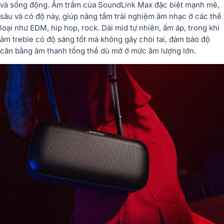
và sống động. Âm trầm của SoundLink Max đặc biệt mạnh mẽ,
sâu và có độ nảy, giúp nâng tầm trải nghiệm âm nhạc ở các thể
loại như EDM, hip hop, rock. Dải mid tự nhiên, ấm áp, trong khi
âm treble có độ sáng tốt mà không gây chói tai, đảm bảo độ
cân bằng âm thanh tổng thể dù mở ở mức âm lượng lớn.