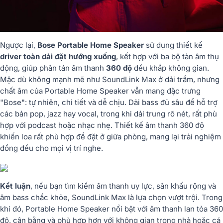
Ngược lại,
Bose Portable Home Speaker
sử dụng thiết kế
driver toàn dải đặt hướng xuống
, kết hợp với ba bộ tản âm thụ
động, giúp phân tán âm thanh
360 độ
đều khắp không gian.
Mặc dù không mạnh mẽ như SoundLink Max ở dải trầm, nhưng
chất âm của Portable Home Speaker vẫn mang đặc trưng
"Bose": tự nhiên, chi tiết và dễ chịu. Dải bass đủ sâu để hỗ trợ
các bản pop, jazz hay vocal, trong khi dải trung rõ nét, rất phù
hợp với podcast hoặc nhạc nhẹ. Thiết kế âm thanh 360 độ
khiến loa rất phù hợp để đặt ở giữa phòng, mang lại trải nghiệm
đồng đều cho mọi vị trí nghe.
Kết luận
, nếu bạn tìm kiếm âm thanh uy lực, sân khấu rộng và
âm bass chắc khỏe, SoundLink Max là lựa chọn vượt trội. Trong
khi đó, Portable Home Speaker nổi bật với âm thanh lan tỏa 360
độ, cân bằng và phù hợp hơn với không gian trong nhà hoặc cá