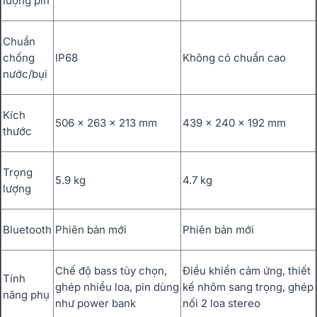
lượng pin
Chuẩn
chống
IP68
Không có chuẩn cao
nước/bụi
Kích
506 x 263 x 213 mm
439 x 240 x 192 mm
thước
Trọng
5.9 kg
4.7 kg
lượng
Bluetooth
Phiên bản mới
Phiên bản mới
Chế độ bass tùy chọn,
Điều khiển cảm ứng, thiết
Tính
ghép nhiều loa, pin dùng
kế nhôm sang trọng, ghép
năng phụ
như power bank
nối 2 loa stereo