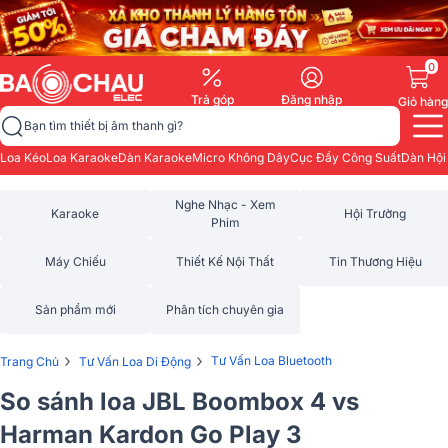
0
Trả góp
Đăng nhập
Giỏ hàng
Bạn tìm thiết bị âm thanh gì?
Loa Kéo
Loa Karaoke
Dàn Karaoke
Micro Không Dây
Cục Đẩy Công Suất
Dàn Hội
Nghe Nhạc - Xem
Karaoke
Hội Trường
Phim
Máy Chiếu
Thiết Kế Nội Thất
Tin Thương Hiệu
Sản phẩm mới
Phân tích chuyên gia
›
›
Tư Vấn Loa Bluetooth
Trang Chủ
Tư Vấn Loa Di Động
So sánh loa JBL Boombox 4 vs
Harman Kardon Go Play 3