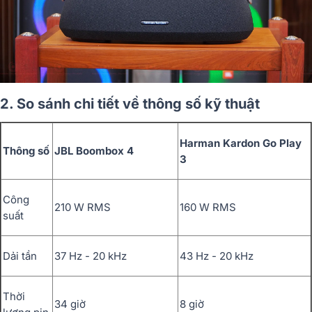
2. So sánh chi tiết về thông số kỹ thuật
Harman Kardon Go Play
Thông số
JBL Boombox 4
3
Công
210 W RMS
160 W RMS
suất
Dải tần
37 Hz - 20 kHz
43 Hz - 20 kHz
Thời
34 giờ
8 giờ