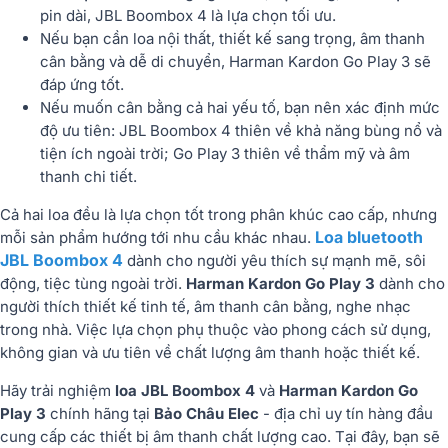
pin dài, JBL Boombox 4 là lựa chọn tối ưu.
Nếu bạn cần loa nội thất, thiết kế sang trọng, âm thanh
cân bằng và dễ di chuyển, Harman Kardon Go Play 3 sẽ
đáp ứng tốt.
Nếu muốn cân bằng cả hai yếu tố, bạn nên xác định mức
độ ưu tiên: JBL Boombox 4 thiên về khả năng bùng nổ và
tiện ích ngoài trời; Go Play 3 thiên về thẩm mỹ và âm
thanh chi tiết.
Cả hai loa đều là lựa chọn tốt trong phân khúc cao cấp, nhưng
Loa bluetooth
mỗi sản phẩm hướng tới nhu cầu khác nhau.
JBL Boombox 4
dành cho người yêu thích sự mạnh mẽ, sôi
động, tiệc tùng ngoài trời.
Harman Kardon Go Play 3
dành cho
người thích thiết kế tinh tế, âm thanh cân bằng, nghe nhạc
trong nhà. Việc lựa chọn phụ thuộc vào phong cách sử dụng,
không gian và ưu tiên về chất lượng âm thanh hoặc thiết kế.
Hãy trải nghiệm
loa JBL Boombox 4
và
Harman Kardon Go
Play 3
chính hãng tại
Bảo Châu Elec
- địa chỉ uy tín hàng đầu
cung cấp các thiết bị âm thanh chất lượng cao. Tại đây, bạn sẽ