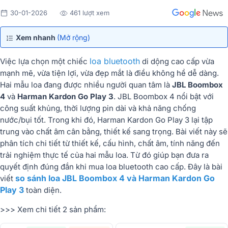
30-01-2026
461 lượt xem
Xem nhanh
(Mở rộng)
loa bluetooth
Việc lựa chọn một chiếc
di dộng cao cấp vừa
mạnh mẽ, vừa tiện lợi, vừa đẹp mắt là điều không hề dễ dàng.
Hai mẫu loa đang được nhiều người quan tâm là
JBL Boombox
4
và
Harman Kardon Go Play 3
. JBL Boombox 4 nổi bật với
công suất khủng, thời lượng pin dài và khả năng chống
nước/bụi tốt. Trong khi đó, Harman Kardon Go Play 3 lại tập
trung vào chất âm cân bằng, thiết kế sang trọng. Bài viết này sẽ
phân tích chi tiết từ thiết kế, cấu hình, chất âm, tính năng đến
trải nghiệm thực tế của hai mẫu loa. Từ đó giúp bạn đưa ra
quyết định đúng đắn khi mua loa bluetooth cao cấp. Đây là bài
so sánh loa JBL Boombox 4 và Harman Kardon Go
viết
Play 3
toàn diện.
>>> Xem chi tiết 2 sản phẩm: