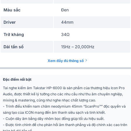
Màu sắc
Đen
Driver
44mm
Trở kháng
34Ω
Dải tần số
15Hz – 20,000Hz
Công suất đầu vào tối
Xem đầy đủ thông số
1,000mW
đa
Nhập khẩu & Phân
Đặc điểm nổi bật
Công ty TNHH Phúc Giang
phối
Tai nghe kiểm âm Takstar HP-6000 là sản phẩm của thương hiệu Icon Pro
Audio, được thiết kế lý tưởng cho các nhu cầu như thu âm chuyên nghiệp,
mixing & mastering, cũng như nghe nhạc chất lượng cao.
- Trình điều khiển nam châm neodymium 45mm “ScanPro™” độc quyền và
sáng tạo của ICON mang đến âm thanh siêu sạch và tinh khiết.
- Cuộn dây âm bằng dây nhôm bọc đồng giúp tối ưu hiệu suất.
- Được tinh chỉnh để cho phản hồi âm thanh phẳng và độ chính xác cao trên
toàn bộ dải tần số.