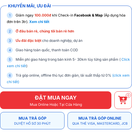
KHUYẾN MÃI, ƯU ĐÃI
Giảm ngay
100.000đ
khi Check-in
Facebook & Map
(Áp dụng hóa
đơn trên 3tr).
Xem chi tiết
Ở đâu bán rẻ, chúng tôi bán rẻ hơn
Ưu đãi đặc biệt
cho doanh nghiệp, dự án
Giao hàng toàn quốc, thanh toán COD
Miễn phí giao hàng trong bán kính 5- 30km tùy từng sản phẩm (
Click
xem chi tiết
)
Trả góp online, offline thủ tục đơn giản, lãi suất thấp từ 0%
(click xem
chi tiết)
0
ĐẶT MUA NGAY
Mua Online Hoặc Tại Cửa Hàng
MUA TRẢ GÓP
MUA TRẢ GÓP ONLINE
DUYỆT HỒ SƠ 30 PHÚT
QUA THẺ VISA, MASTERCARD, JCB