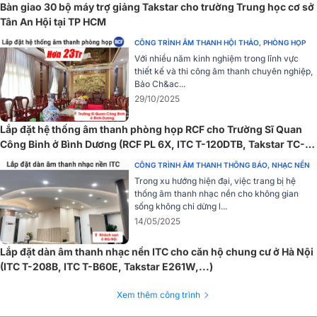
Bàn giao 30 bộ máy trợ giảng Takstar cho trường Trung học cơ sở
Tân An Hội tại TP HCM
CÔNG TRÌNH ÂM THANH HỘI THẢO, PHÒNG HỌP
Với nhiều năm kinh nghiệm trong lĩnh vực
thiết kế và thi công âm thanh chuyên nghiệp,
Bảo Ch&ac...
Sự thoải mái khi sử dụng
29/10/2025
Đệm tai nghe cao cấp cực kỳ mềm mại, kết hợp với băng đô có thể
Lắp đặt hệ thống âm thanh phòng họp RCF cho Trường Sĩ Quan
điều chỉnh linh hoạt, mang lại cảm giác thoải mái ngay cả khi sử
Công Binh ở Bình Dương (RCF PL 6X, ITC T-120DTB, Takstar TC-
dụng trong thời gian dài. Thiết kế ergonomic đảm bảo tai nghe vừa
2R, TC-TH)
vặn với nhiều kích cỡ đầu khác nhau, giảm áp lực lên tai và đầu
CÔNG TRÌNH ÂM THANH THÔNG BÁO, NHẠC NỀN
người dùng.
Trong xu hướng hiện đại, việc trang bị hệ
thống âm thanh nhạc nền cho không gian
Tính linh hoạt và tiện dụng
sống không chỉ dừng l...
14/05/2025
Dây cáp của HP-6000 có thể tháo rời, dạng xoắn linh hoạt với độ
dài từ 1.2m đến 3m, phù hợp với nhiều tình huống sử dụng khác
Lắp đặt dàn âm thanh nhạc nền ITC cho căn hộ chung cư ở Hà Nội
nhau. Ngoài ra, tai nghe còn đi kèm đầu chuyển mạ vàng 1/4”, giúp
(ITC T-208B, ITC T-B60E, Takstar E261W,...)
kết nối linh hoạt với nhiều thiết bị âm thanh chuyên nghiệp.
Xem thêm công trình