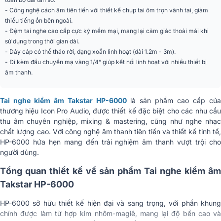
- Công nghệ cách âm tiên tiến với thiết kế chụp tai ôm trọn vành tai, giảm
thiểu tiếng ồn bên ngoài.
- Đệm tai nghe cao cấp cực kỳ mềm mại, mang lại cảm giác thoải mái khi
sử dụng trong thời gian dài.
- Dây cáp có thể tháo rời, dạng xoắn linh hoạt (dài 1.2m - 3m).
- Đi kèm đầu chuyển mạ vàng 1/4” giúp kết nối linh hoạt với nhiều thiết bị
âm thanh.
Tai nghe kiểm âm Takstar HP-6000
là sản phẩm cao cấp củ
thương hiệu Icon Pro Audio, được thiết kế đặc biệt cho các nhu cầu
thu âm chuyên nghiệp, mixing & mastering, cũng như nghe nhạc
chất lượng cao. Với công nghệ âm thanh tiên tiến và thiết kế tinh tế,
HP-6000 hứa hẹn mang đến trải nghiệm âm thanh vượt trội cho
người dùng.
Tổng quan thiết kế về sản phẩm Tai nghe kiểm âm
Takstar HP-6000
HP-6000 sở hữu thiết kế hiện đại và sang trọng, với phần khung
chính được làm từ hợp kim nhôm-magiê, mang lại độ bền cao và