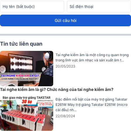
Với thiết kế chụp tai ôm trọn vành tai và công nghệ cách âm tiên
tiến, HP-6000 giảm thiểu tối đa tiếng ồn từ môi trường bên ngoài,
giúp người dùng tập trung hoàn toàn vào âm nhạc hoặc công việc
Gửi câu hỏi
thu âm mà không bị phân tâm.
Tin tức liên quan
Tai nghe kiểm âm là một công cụ quan trọng
trong lĩnh vực âm nhạc và sản xuất âm t...
20/05/2023
Tai nghe kiểm âm là gì? Chức năng của tai nghe kiểm âm?
Đặc điểm nổi bật của máy trợ giảng Takstar
E261W Máy trợ giảng Takstar E261W (micro
cài đầu) nh...
22/08/2024