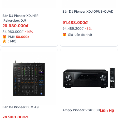
Bàn DJ Pioneer XDJ OPUS-QUAD
Bàn DJ Pioneer XDJ-RR 
(Rekordbox DJ)
91.488.000đ
29.980.000đ
94.489.200đ
-3%
34.960.000đ
-14%
Giá luôn tốt nhất
PMH
50.000đ
5 (40)
Bàn DJ Pioneer DJM A9 
Amply Pioneer VSX-330
Liên Hệ
74.980.000đ