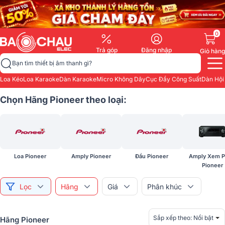
0
Trả góp
Đăng nhập
Giỏ hàng
Bạn tìm thiết bị âm thanh gì?
Loa Kéo
Loa Karaoke
Dàn Karaoke
Micro Không Dây
Cục Đẩy Công Suất
Dàn Hội
Chọn Hãng Pioneer theo loại:
Loa Pioneer
Amply Pioneer
Đầu Pioneer
Amply Xem P
Pioneer
Lọc
Hãng
Giá
Phân khúc
Sắp xếp theo:
Nổi bật
Hãng Pioneer