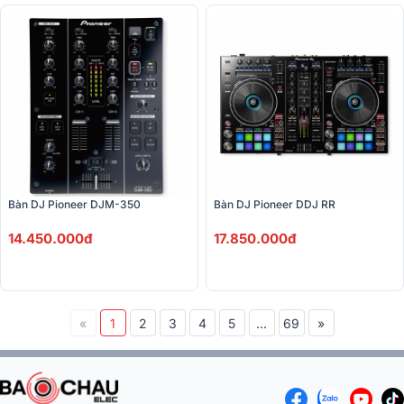
Bàn DJ Pioneer DJM-350
Bàn DJ Pioneer DDJ RR
14.450.000đ
17.850.000đ
«
1
2
3
4
5
...
69
»