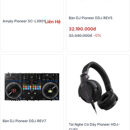
Bàn DJ Pioneer DDJ REV5
Amply Pioneer SC-LX901
Liên Hệ
32.190.000đ
32.340.000đ
-0%
Bàn DJ Pioneer DDJ REV7
Tai Nghe Có Dây Pioneer HDJ-
CUE1