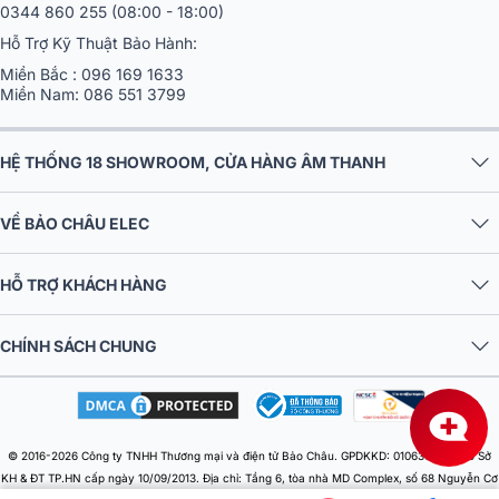
0344 860 255
(08:00 - 18:00)
Với vô vàng các dòng sản phẩm hiện có trên thị trường,
amply Pionee
Hỗ Trợ Kỹ Thuật Bảo Hành:
là một trong những lựa chọn tối ưu dành cho dòng nhạc vàng, trữ tình
quê hương, khẳng định vị thế của mình trong lòng tín đồ âm thanh.
Miền Bắc :
096 169 1633
Miền Nam:
086 551 3799
Nguồn gốc, xuất xứ Amply Pioneer
Amply Pioneer là dòng
amply nghe nhạc
nổi tiếng trên toàn thế giới
HỆ THỐNG 18 SHOWROOM, CỬA HÀNG ÂM THANH
thuộc sở hữu của Pioneer Corporation - tập đoàn đa quốc gia của Nhật
Bản chuyên về các sản phẩm giải trí kỹ thuật số, có trụ sở tại thành phố
VỀ BẢO CHÂU ELEC
Kawasaki, tỉnh Kanagawa, nằm trên đảo Honshu của Nhật Bản.
HỖ TRỢ KHÁCH HÀNG
CHÍNH SÁCH CHUNG
© 2016-2026 Công ty TNHH Thương mại và điện tử Bảo Châu. GPDKKD: 0106303879 do Sở
KH & ĐT TP.HN cấp ngày 10/09/2013. Địa chỉ: Tầng 6, tòa nhà MD Complex, số 68 Nguyễn Cơ