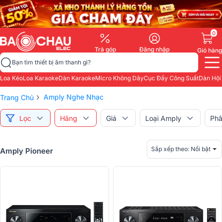
0
Trả góp
Đăng nhập
Giỏ hàng
Bạn tìm thiết bị âm thanh gì?
Loa Kéo
Loa Karaoke
Dàn Karaoke
Micro Không Dây
Cục Đẩy Công Suất
Dàn Hội
›
Amply Nghe Nhạc
Trang Chủ
Lọc
Hãng
Giá
Loại Amply
Phâ
Sắp xếp theo:
Nổi bật
Amply Pioneer