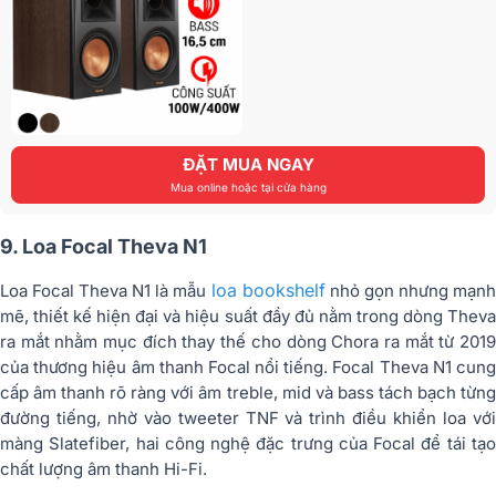
ĐẶT MUA NGAY
Mua online hoặc tại cửa hàng
9. Loa Focal Theva N1
loa bookshelf
Loa Focal Theva N1 là mẫu
nhỏ gọn nhưng mạn
mẽ, thiết kế hiện đại và hiệu suất đầy đủ nằm trong dòng Theva
ra mắt nhằm mục đích thay thế cho dòng Chora ra mắt từ 2019
của thương hiệu âm thanh Focal nổi tiếng. Focal Theva N1 cung
cấp âm thanh rõ ràng với âm treble, mid và bass tách bạch từng
đường tiếng, nhờ vào tweeter TNF và trình điều khiển loa với
màng Slatefiber, hai công nghệ đặc trưng của Focal để tái tạo
chất lượng âm thanh Hi-Fi.