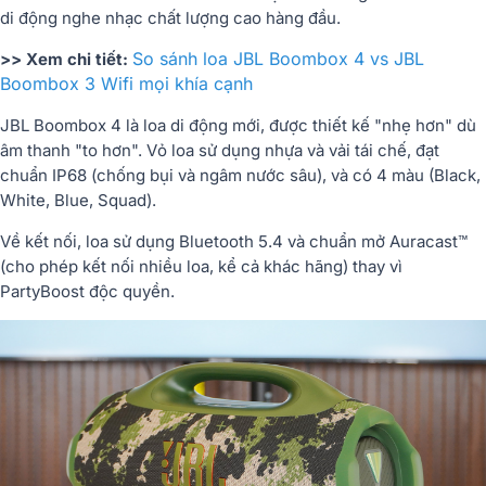
di động nghe nhạc chất lượng cao hàng đầu.
So sánh loa JBL Boombox 4 vs JBL
>> Xem chi tiết:
Boombox 3 Wifi mọi khía cạnh
JBL Boombox 4 là loa di động mới, được thiết kế "nhẹ hơn" dù
âm thanh "to hơn". Vỏ loa sử dụng nhựa và vải tái chế, đạt
chuẩn IP68 (chống bụi và ngâm nước sâu), và có 4 màu (Black,
White, Blue, Squad).
Về kết nối, loa sử dụng Bluetooth 5.4 và chuẩn mở Auracast™
(cho phép kết nối nhiều loa, kể cả khác hãng) thay vì
PartyBoost độc quyền.