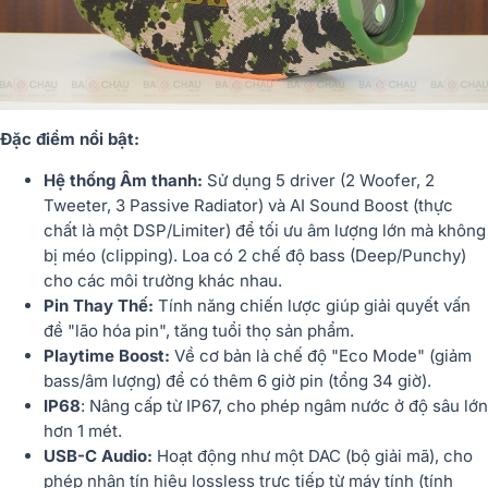
Đặc điểm nổi bật:
Hệ thống Âm thanh:
Sử dụng 5 driver (2 Woofer, 2
Tweeter, 3 Passive Radiator) và AI Sound Boost (thực
chất là một DSP/Limiter) để tối ưu âm lượng lớn mà không
bị méo (clipping). Loa có 2 chế độ bass (Deep/Punchy)
cho các môi trường khác nhau.
Pin Thay Thế:
Tính năng chiến lược giúp giải quyết vấn
đề "lão hóa pin", tăng tuổi thọ sản phẩm.
Playtime Boost:
Về cơ bản là chế độ "Eco Mode" (giảm
bass/âm lượng) để có thêm 6 giờ pin (tổng 34 giờ).
IP68
: Nâng cấp từ IP67, cho phép ngâm nước ở độ sâu lớn
hơn 1 mét.
USB-C Audio:
Hoạt động như một DAC (bộ giải mã), cho
phép nhận tín hiệu lossless trực tiếp từ máy tính (tính