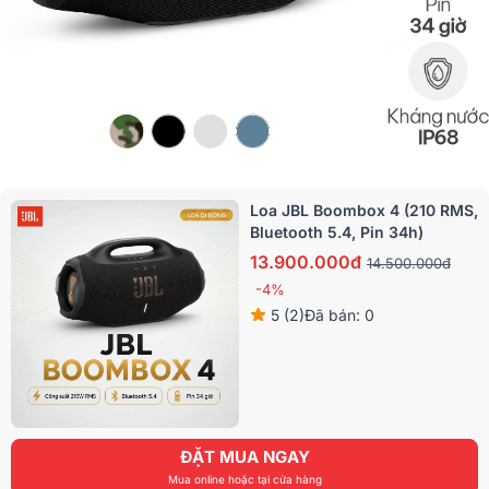
Loa JBL Boombox 4 (210 RMS,
Bluetooth 5.4, Pin 34h)
13.900.000đ
14.500.000đ
-4%
5 (2)
Đã bán: 0
ĐẶT MUA NGAY
Mua online hoặc tại cửa hàng