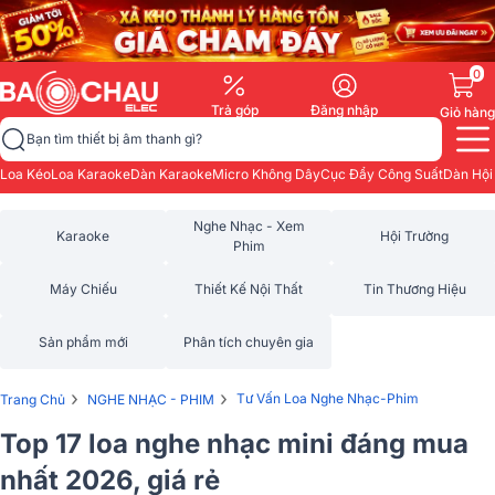
0
Trả góp
Đăng nhập
Giỏ hàng
Bạn tìm thiết bị âm thanh gì?
Loa Kéo
Loa Karaoke
Dàn Karaoke
Micro Không Dây
Cục Đẩy Công Suất
Dàn Hội
Nghe Nhạc - Xem
Karaoke
Hội Trường
Phim
Máy Chiếu
Thiết Kế Nội Thất
Tin Thương Hiệu
Sản phẩm mới
Phân tích chuyên gia
›
›
Tư Vấn Loa Nghe Nhạc-Phim
Trang Chủ
NGHE NHẠC - PHIM
Top 17 loa nghe nhạc mini đáng mua
nhất 2026, giá rẻ