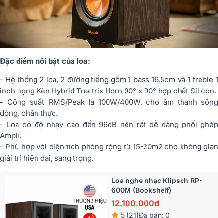
Đặc điểm nổi bật của loa:
- Hệ thống 2 loa, 2 đường tiếng gồm 1 bass 16.5cm và 1 treble 1
inch họng Kèn Hybrid Tractrix Horn 90° x 90° hợp chất Silicon.
- Công suất RMS/Peak là 100W/400W, cho âm thanh sống
động, chân thực.
- Loa có độ nhạy cao đến 96dB nên rất dễ dàng phối ghép
Ampli.
- Phù hợp với diện tích phòng rộng từ 15-20m2 cho không gian
giải trí hiện đại, sang trọng.
Loa nghe nhạc Klipsch RP-
600M (Bookshelf)
12.100.000đ
5 (21)
Đã bán: 0