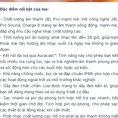
Đặc điểm nổi bật của loa:
- Chất lượng âm thanh JBL Pro mạnh mẽ: Với công nghệ JBL
Pro Sound, Charge 6 mang lại âm thanh sống động, mạnh mẽ,
đáp ứng nhu cầu nghe nhạc chất lượng cao.
- Thời lượng pin ấn tượng: phát nhạc lên đến 28 giờ, giúp bạn
thoải mái tận hưởng âm nhạc suốt cả ngày mà không lo gián
đoạn.
- Kết nối đa loa qua Auracast™: Tính năng này cho phép bạn kết
nối nhiều loa cùng lúc, tạo ra trải nghiệm âm thanh phong phú
và sôi động hơn cho các buổi tiệc hoặc sự kiện.
- Khả năng chống nước, bụi và va đập chuẩn IP68: phù hợp cho
các hoạt động ngoài trời và môi trường khắc nghiệt.
- Dây đeo chắc chắn: Loa được trang bị dây đeo bền bỉ, giúp
bạn dễ dàng mang theo và sử dụng ở bất cứ đâu.
- Sạc nhanh và pin dự phòng tích hợp: Hỗ trợ sạc nhanh, tiết
kiệm thời gian chờ đợi. Tích hợp pin dự phòng, cho phép sạc
các thiết bị di động khác khi cần thiết.
- Phát nhạc chất lượng cao: Hỗ trợ phát lại âm thanh không mất