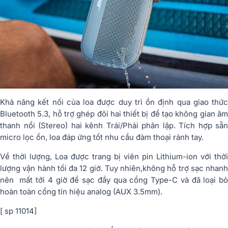
Khả năng kết nối của loa được duy trì ổn định qua giao thức
Bluetooth 5.3, hỗ trợ ghép đôi hai thiết bị để tạo không gian âm
thanh nổi (Stereo) hai kênh Trái/Phải phân lập. Tích hợp sẵn
micro lọc ồn, loa đáp ứng tốt nhu cầu đàm thoại rảnh tay.
Về thời lượng, Loa được trang bị viên pin Lithium-ion với thời
lượng vận hành tối đa 12 giờ. Tuy nhiên,không hỗ trợ sạc nhanh
nên mất tới 4 giờ để sạc đầy qua cổng Type-C và đã loại bỏ
hoàn toàn cổng tín hiệu analog (AUX 3.5mm).
[ sp 11014]