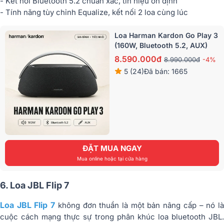
- Kết nối Bluetooth 5.2 chuẩn xác, tín hiệu ổn định
- Tính năng tùy chỉnh Equalize, kết nối 2 loa cùng lúc
Loa Harman Kardon Go Play 3
(160W, Bluetooth 5.2, AUX)
8.590.000đ
8.990.000đ
-4%
5 (24)
Đã bán: 1665
ĐẶT MUA NGAY
Mua online hoặc tại cửa hàng
6. Loa JBL Flip 7
Loa JBL Flip 7
không đơn thuần là một bản nâng cấp – nó l
cuộc cách mạng thực sự trong phân khúc loa bluetooth JBL.