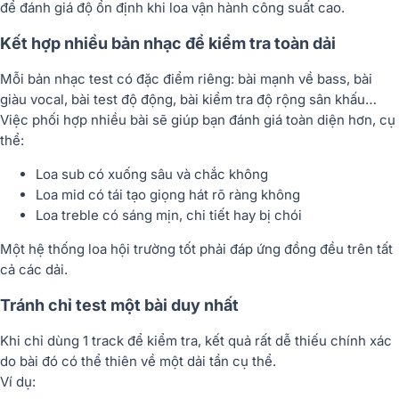
để đánh giá độ ổn định khi loa vận hành công suất cao.
Kết hợp nhiều bản nhạc để kiểm tra toàn dải
Mỗi bản nhạc test có đặc điểm riêng: bài mạnh về bass, bài
giàu vocal, bài test độ động, bài kiểm tra độ rộng sân khấu…
Việc phối hợp nhiều bài sẽ giúp bạn đánh giá toàn diện hơn, cụ
thể:
Loa sub có xuống sâu và chắc không
Loa mid có tái tạo giọng hát rõ ràng không
Loa treble có sáng mịn, chi tiết hay bị chói
Một hệ thống loa hội trường tốt phải đáp ứng đồng đều trên tất
cả các dải.
Tránh chỉ test một bài duy nhất
Khi chỉ dùng 1 track để kiểm tra, kết quả rất dễ thiếu chính xác
do bài đó có thể thiên về một dải tần cụ thể.
Ví dụ: