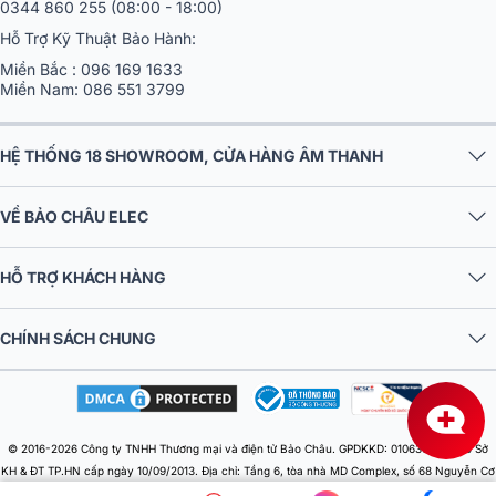
0344 860 255
(08:00 - 18:00)
Hỗ Trợ Kỹ Thuật Bảo Hành:
Miền Bắc :
096 169 1633
Miền Nam:
086 551 3799
HỆ THỐNG 18 SHOWROOM, CỬA HÀNG ÂM THANH
VỀ BẢO CHÂU ELEC
HỖ TRỢ KHÁCH HÀNG
CHÍNH SÁCH CHUNG
© 2016-2026 Công ty TNHH Thương mại và điện tử Bảo Châu. GPDKKD: 0106303879 do Sở
KH & ĐT TP.HN cấp ngày 10/09/2013. Địa chỉ: Tầng 6, tòa nhà MD Complex, số 68 Nguyễn Cơ
Thạch, Phường Từ Liêm, Thành phố Hà Nội, Việt Nam. Điện thoại: 024 730 10 255. Email: