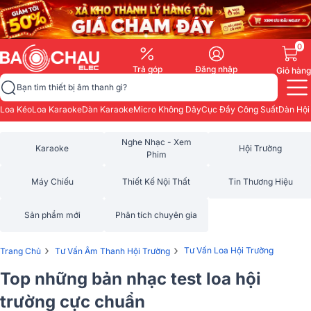
0
Trả góp
Đăng nhập
Giỏ hàng
Bạn tìm thiết bị âm thanh gì?
Loa Kéo
Loa Karaoke
Dàn Karaoke
Micro Không Dây
Cục Đẩy Công Suất
Dàn Hội
Nghe Nhạc - Xem
Karaoke
Hội Trường
Phim
Máy Chiếu
Thiết Kế Nội Thất
Tin Thương Hiệu
Sản phẩm mới
Phân tích chuyên gia
›
›
Tư Vấn Loa Hội Trường
Trang Chủ
Tư Vấn Âm Thanh Hội Trường
Top những bản nhạc test loa hội
trường cực chuẩn