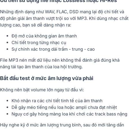
Ưu tiên sử dụng file nhạc Lossless hoặc Hi-Res
Những định dạng như WAV, FLAC, DSD mang lại độ chi tiết và
độ phân giải âm thanh vượt trội so với MP3. Khi dùng nhạc chất
lượng cao, bạn sẽ dễ dàng nhận ra:
Độ mở của không gian âm thanh
Chi tiết trong từng nhạc cụ
Sự chính xác trong dải trầm - trung - cao
File MP3 nén mất dữ liệu nên không thể đánh giá đúng khả
năng tái tạo âm thanh của loa hội trường.
Bắt đầu test ở mức âm lượng vừa phải
Không nên bật volume lớn ngay từ đầu vì:
Khó nhận ra các chi tiết tinh tế của âm thanh
Dễ gây méo tiếng nếu loa hoặc ampli chưa đạt nhiệt
Nguy cơ gây hỏng màng loa khi chơi các track bass nặng
Hãy nghe kỹ ở mức âm lượng trung bình, sau đó mới tăng dần