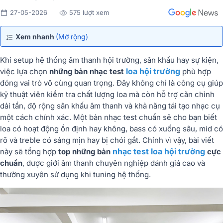
27-05-2026
575 lượt xem
Xem nhanh
(Mở rộng)
Khi setup hệ thống âm thanh hội trường, sân khấu hay sự kiện,
loa hội trường
việc lựa chọn
những bản nhạc test
phù hợp
đóng vai trò vô cùng quan trọng. Đây không chỉ là công cụ giúp
kỹ thuật viên kiểm tra chất lượng loa mà còn hỗ trợ căn chỉnh
dải tần, độ rộng sân khấu âm thanh và khả năng tái tạo nhạc cụ
một cách chính xác. Một bản nhạc test chuẩn sẽ cho bạn biết
loa có hoạt động ổn định hay không, bass có xuống sâu, mid có
rõ và treble có sáng mịn hay bị chói gắt. Chính vì vậy, bài viết
nhạc test loa hội trường
này sẽ tổng hợp
top những bản
cực
chuẩn
, được giới âm thanh chuyên nghiệp đánh giá cao và
thường xuyên sử dụng khi tuning hệ thống.