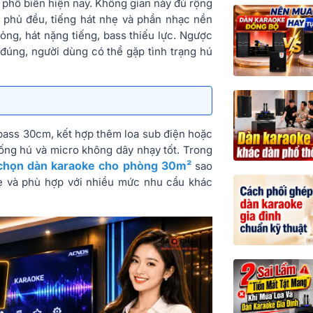
 phổ biến hiện nay. Không gian này đủ rộng
 phủ đều, tiếng hát nhẹ và phần nhạc nền
ỏng, hát nặng tiếng, bass thiếu lực. Ngược
 đúng, người dùng có thể gặp tình trạng hú
l bass 30cm, kết hợp thêm loa sub điện hoặc
ống hú và micro không dây nhạy tốt. Trong
chọn dàn karaoke cho phòng 30m²
sao
ẹ và phù hợp với nhiều mức nhu cầu khác