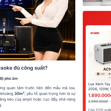
raoke đủ công suất?
 độ phủ âm
Loa Xách Tay
ờng quan tâm trước tiên đến mẫu mã loa,
2026, 120W, B
n khoảng
30m²
, yếu tố quan trọng hơn là sự
Kèm 2 Tay Mi
1.890.000
năng kéo của ampli hoặc cục đẩy, khả năng
2.950.000đ
g.
Còn 7/20 suấ