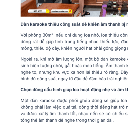
Dàn karaoke thiếu công suất dễ khiến âm thanh bị 
Với phòng 30m², nếu chỉ dùng loa nhỏ, loa thiếu côn
dùng rất dễ gặp tình trạng tiếng nhạc thiếu lực, đặ
mỏng, thiếu độ dày, khiến người hát phải gồng giọng 
Ngoài ra, khi mở âm lượng lớn, một bộ dàn karaoke
sinh hiện tượng chói, gắt hoặc méo tiếng. Âm thanh k
nghe to, nhưng khu vực xa hơn lại thiếu rõ ràng. Đ
hình đủ công suất ngay từ đầu để đảm bảo trải nghiệ
Chọn đúng cấu hình giúp loa hoạt động nhẹ và âm 
Một dàn karaoke được phối ghép đúng sẽ giúp loa 
không phải làm việc quá tải, đồng thời tiếng hát tr
và được xử lý âm thanh tốt, nhạc nền sẽ có chiều s
tổng thể âm thanh dễ nghe trong thời gian dài.