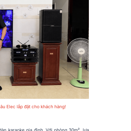
âu Elec lắp đặt cho khách hàng!
 dàn karaoke gia đình. Với phòng 30m², lựa