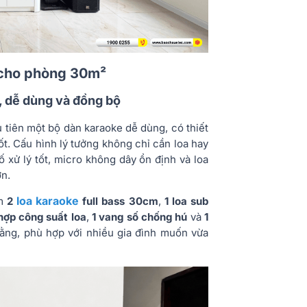
 cho phòng 30m²
, dễ dùng và đồng bộ
 tiên một bộ dàn karaoke dễ dùng, có thiết
ốt. Cấu hình lý tưởng không chỉ cần loa hay
 xử lý tốt, micro không dây ổn định và loa
n.
loa karaoke
ồm
2
full bass 30cm
,
1 loa sub
hợp công suất loa
,
1 vang số chống hú
và
1
ằng, phù hợp với nhiều gia đình muốn vừa