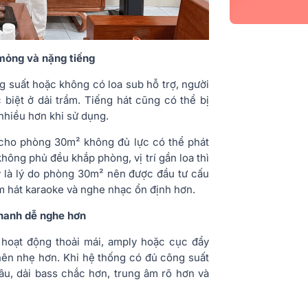
mỏng và nặng tiếng
g suất hoặc không có loa sub hỗ trợ, người
c biệt ở dải trầm. Tiếng hát cũng có thể bị
nhiều hơn khi sử dụng.
 cho phòng 30m² không đủ lực có thể phát
hông phủ đều khắp phòng, vị trí gần loa thì
ây là lý do phòng 30m² nên được đầu tư cấu
m hát karaoke và nghe nhạc ổn định hơn.
thanh dễ nghe hơn
hoạt động thoải mái, amply hoặc cục đẩy
ở nên nhẹ hơn. Khi hệ thống có đủ công suất
âu, dải bass chắc hơn, trung âm rõ hơn và