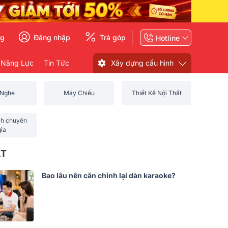
ng
Đăng nhập
Trả góp
Hotline
 Năng Lực
Tin Tức
Xây dựng cấu hình
 Nghe
Máy Chiếu
Thiết Kế Nội Thất
ch chuyên
gia
ẤT
Bao lâu nên căn chỉnh lại dàn karaoke?