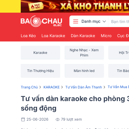
Danh mục
Loa Kéo
Loa Karaoke
Dàn Karaoke
Micro
Cục Đ
Nghe Nhạc - Xem
Karaoke
Hội T
Phim
Tin Thương Hiệu
Màn hình led
Tin Bả
›
›
›
Tư Vấn Mua 
Trang Chủ
KARAOKE
Tư Vấn Dàn Âm Thanh
Tư vấn dàn karaoke cho phòng 
sống động
25-06-2026
79 lượt xem