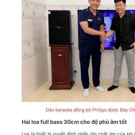
Dàn karaoke đồng bộ Philips được Bảo Ch
Hai loa full bass 30cm cho độ phủ âm tốt
Loa là thiết bị quyết định phần lớn chất âm của bộ