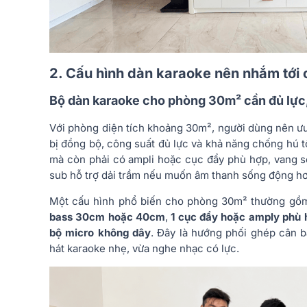
2. Cấu hình dàn karaoke nên nhắm tới
Bộ dàn karaoke cho phòng 30m² cần đủ lực
Với phòng diện tích khoảng 30m², người dùng nên ưu
bị đồng bộ, công suất đủ lực và khả năng chống hú t
mà còn phải có ampli hoặc cục đẩy phù hợp, vang số
sub hỗ trợ dải trầm nếu muốn âm thanh sống động hơ
Một cấu hình phổ biến cho phòng 30m² thường g
bass 30cm hoặc 40cm
,
1 cục đẩy hoặc amply phù 
bộ micro không dây
. Đây là hướng phối ghép cân b
hát karaoke nhẹ, vừa nghe nhạc có lực.