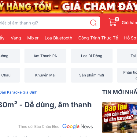
0
Giỏ hà
ẩy
Vang
Mixer
Loa Bluetooth
Công Trình Thực Tế
Hồ Sơ
rường
Âm Thanh PA
Loa Di Động
Tai
Phân tí
o Châu
Khuyến Mãi
Sản phẩm mới
TIN MỚI NH
Dàn Karaoke Gia Đình
30m² - Dễ dùng, âm thanh
Theo dõi Bảo Châu Elec