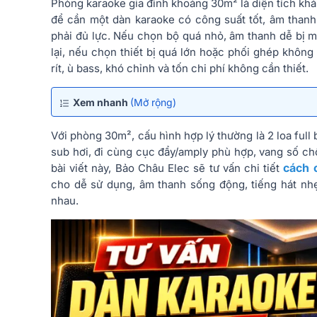
Phòng karaoke gia đình khoảng 30m² là diện tích khá
để cần một dàn karaoke có công suất tốt, âm thanh
phải đủ lực. Nếu chọn bộ quá nhỏ, âm thanh dễ bị m
lại, nếu chọn thiết bị quá lớn hoặc phối ghép không
rít, ù bass, khó chỉnh và tốn chi phí không cần thiết.
Xem nhanh
(Mở rộng)
Với phòng 30m², cấu hình hợp lý thường là 2 loa ful
sub hơi, đi cùng cục đẩy/amply phù hợp, vang số ch
cách 
bài viết này, Bảo Châu Elec sẽ tư vấn chi tiết
cho dễ sử dụng, âm thanh sống động, tiếng hát nh
nhau.