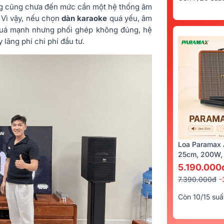
ng cũng chưa đến mức cần một hệ thống âm
 Vì vậy, nếu chọn
dàn karaoke
quá yếu, âm
ị quá mạnh nhưng phối ghép không đúng, hệ
 lãng phí chi phí đầu tư.
Loa Paramax 
25cm, 200W, 
5.190.000
7.390.000đ
-
Còn 10/15 suấ