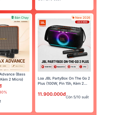
Bán Chạy
New 2026
Advance (Bass
Loa JBL PartyBox On The Go 2
Kèm 2 Micro)
Plus (100W, Pin 15h, Kèm 2
đ
Micro)
30%
11.900.000đ
Còn 5/10 suất
t