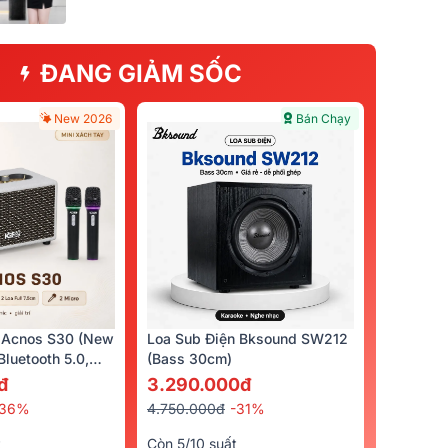
ĐANG GIẢM SỐC
New 2026
Bán Chạy
 Acnos S30 (New
Loa Sub Điện Bksound SW212
luetooth 5.0,
(bass 30cm)
cro)
đ
3.290.000đ
-36%
4.750.000đ
-31%
t
Còn 5/10 suất