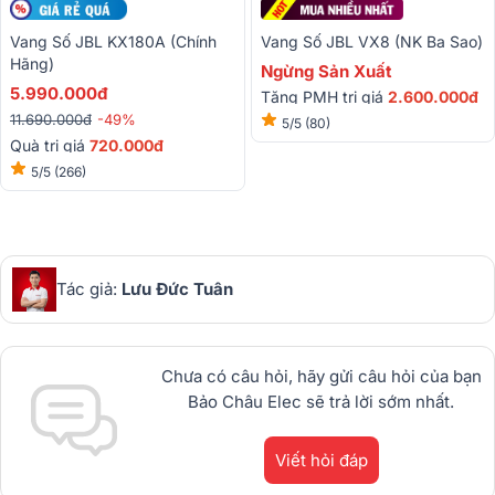
Vang Số JBL KX180A (Chính
Vang Số JBL VX8 (NK Ba Sao)
Hãng)
Ngừng Sản Xuất
5.990.000đ
Tặng PMH trị giá
2.600.000đ
11.690.000đ
-49%
5/5
(80)
Quà trị giá
720.000đ
5/5
(266)
Tác giả:
Lưu Đức Tuân
Chưa có câu hỏi, hãy gửi câu hỏi của bạn
Bảo Châu Elec sẽ trả lời sớm nhất.
Viết hỏi đáp