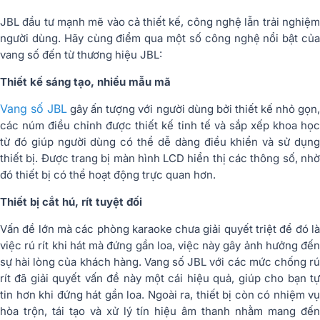
JBL đầu tư mạnh mẽ vào cả thiết kế, công nghệ lẫn trải nghiệm
người dùng. Hãy cùng điểm qua một số công nghệ nổi bật của
vang số đến từ thương hiệu JBL:
Thiết kế sáng tạo, nhiều mẫu mã
Vang số JBL
gây ấn tượng với người dùng bởi thiết kế nhỏ gọn
các núm điều chỉnh được thiết kế tinh tế và sắp xếp khoa học
từ đó giúp người dùng có thể dễ dàng điều khiển và sử dụng
thiết bị. Được trang bị màn hình LCD hiển thị các thông số, nhờ
đó thiết bị có thể hoạt động trực quan hơn.
Thiết bị cắt hú, rít tuyệt đối
Vấn đề lớn mà các phòng karaoke chưa giải quyết triệt để đó là
việc rú rít khi hát mà đứng gần loa, việc này gây ảnh hưởng đến
sự hài lòng của khách hàng. Vang số JBL với các mức chống rú
rít đã giải quyết vấn đề này một cái hiệu quả, giúp cho bạn tự
tin hơn khi đứng hát gần loa. Ngoài ra, thiết bị còn có nhiệm vụ
hòa trộn, tái tạo và xử lý tín hiệu âm thanh nhằm mang đến