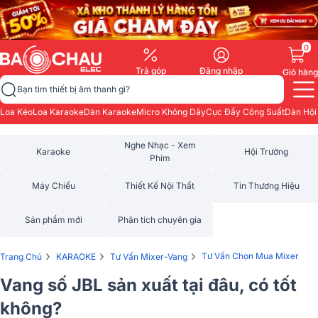
0
Trả góp
Đăng nhập
Giỏ hàng
Bạn tìm thiết bị âm thanh gì?
Loa Kéo
Loa Karaoke
Dàn Karaoke
Micro Không Dây
Cục Đẩy Công Suất
Dàn Hội
Nghe Nhạc - Xem
Karaoke
Hội Trường
Phim
Máy Chiếu
Thiết Kế Nội Thất
Tin Thương Hiệu
Sản phẩm mới
Phân tích chuyên gia
›
›
›
Tư Vấn Chọn Mua Mixer
Trang Chủ
KARAOKE
Tư Vấn Mixer-Vang
Vang số JBL sản xuất tại đâu, có tốt
không?