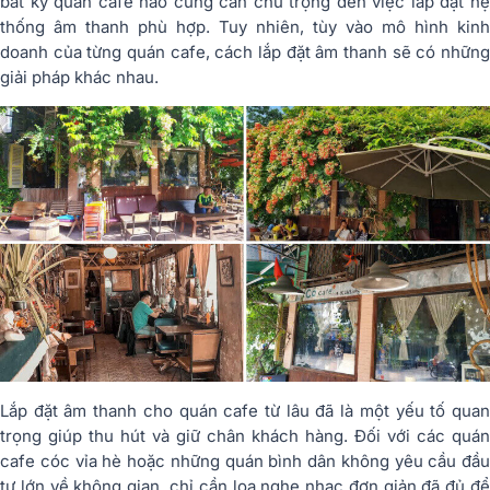
bất kỳ quán cafe nào cũng cần chú trọng đến việc lắp đặt hệ
thống âm thanh phù hợp. Tuy nhiên, tùy vào mô hình kinh
doanh của từng quán cafe, cách lắp đặt âm thanh sẽ có những
giải pháp khác nhau.
Lắp đặt âm thanh cho quán cafe từ lâu đã là một yếu tố quan
trọng giúp thu hút và giữ chân khách hàng. Đối với các quán
cafe cóc vỉa hè hoặc những quán bình dân không yêu cầu đầu
tư lớn về không gian, chỉ cần loa nghe nhạc đơn giản đã đủ để