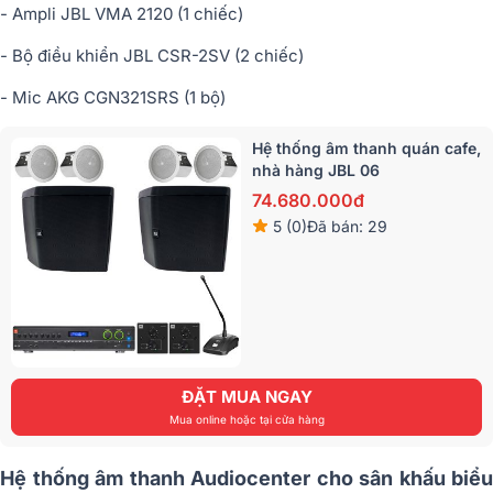
- Ampli JBL VMA 2120 (1 chiếc)
- Bộ điều khiển JBL CSR-2SV (2 chiếc)
- Mic AKG CGN321SRS (1 bộ)
Hệ thống âm thanh quán cafe,
nhà hàng JBL 06
74.680.000đ
5 (0)
Đã bán: 29
ĐẶT MUA NGAY
Mua online hoặc tại cửa hàng
Hệ thống âm thanh Audiocenter cho sân khấu biểu