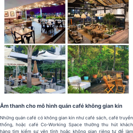
Âm thanh cho mô hình quán café không gian kín
Những quán café có không gian kín như café sách, café truyền
thống, hoặc café Co-Working Space thường thu hút khách
hàng tìm kiếm sự yên tĩnh hoặc không gian riêng tư để làm