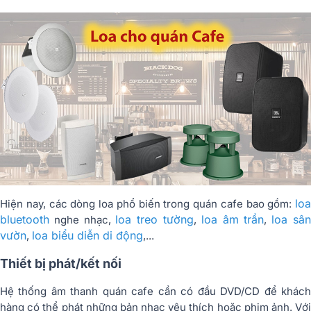
loa
Hiện nay, các dòng loa phổ biến trong quán cafe bao gồm:
bluetooth
loa treo tường
loa âm trần
loa sâ
nghe nhạc,
,
,
vườn
loa biểu diễn di động
,
,...
Thiết bị phát/kết nối
Hệ thống âm thanh quán cafe cần có đầu DVD/CD để khách
hàng có thể phát những bản nhạc yêu thích hoặc phim ảnh. Với