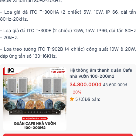
98dB và dải tần 80Hz-20kHz.
- Loa giả đá ITC T-300HA (2 chiếc) 5W, 10W, IP 66, dải tần
80Hz-20kHz.
- Loa giả đá ITC T-300E (2 chiếc) 7.5W, 15W, IP66, dải tần 80Hz
- 20kHz.
- Loa treo tường ITC T-902B (4 chiếc) công suất 10W & 20W,
đáp ứng tần số 130-16KHz.
Hệ thống âm thanh quán Cafe
nhà vườn 100-200m2
34.800.000đ
43.600.000đ
-20%
5 (0)
Đã bán: