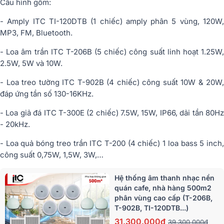
Cấu hình gồm:
- Amply ITC TI-120DTB (1 chiếc) amply phân 5 vùng, 120W,
MP3, FM, Bluetooth.
- Loa âm trần ITC T-206B (5 chiếc) công suất linh hoạt 1.25W,
2.5W, 5W và 10W.
- Loa treo tường ITC T-902B (4 chiếc) công suất 10W & 20W,
đáp ứng tần số 130-16KHz.
- Loa giả đá ITC T-300E (2 chiếc) 7.5W, 15W, IP66, dải tần 80Hz
- 20kHz.
- Loa quả bóng treo trần ITC T-200 (4 chiếc) 1 loa bass 5 inch,
công suất 0,75W, 1,5W, 3W,…
Hệ thống âm thanh nhạc nền
quán cafe, nhà hàng 500m2
phân vùng cao cấp (T-206B,
T-902B, TI-120DTB...)
31.300.000đ
39.300.000đ