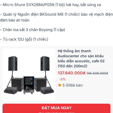
- Micro Shure SVX288A/PG58 (1 bộ) hát hay, bắt sóng xa
- Quản lý Nguồn điện BKSound M8 (1 chiếc) bảo vệ mạch điện
đảm bảo an toàn.
- Chân loa sắt 3 chân Boyong (1 cặp)
- Tủ rack 12U (gỗ) (1 chiếc)
Hệ thống âm thanh
Audiocenter cho sân khấu
biểu diễn acoustic, cafe 02
(150 đến 200m2)
137.640.000đ
145.508.000đ
-5%
5 (0)
Đã bán:
ĐẶT MUA NGAY
Mua online hoặc tại cửa hàng