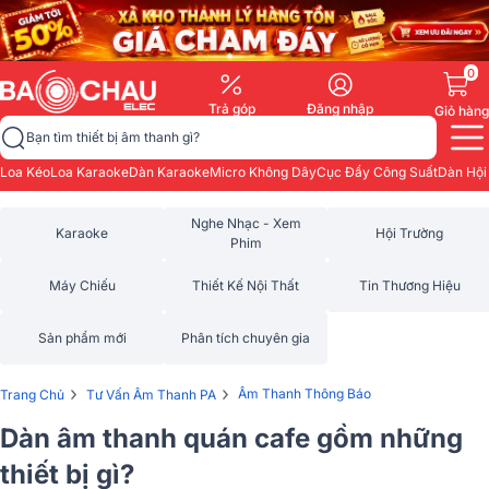
0
Trả góp
Đăng nhập
Giỏ hàng
Bạn tìm thiết bị âm thanh gì?
Loa Kéo
Loa Karaoke
Dàn Karaoke
Micro Không Dây
Cục Đẩy Công Suất
Dàn Hội
Nghe Nhạc - Xem
Karaoke
Hội Trường
Phim
Máy Chiếu
Thiết Kế Nội Thất
Tin Thương Hiệu
Sản phẩm mới
Phân tích chuyên gia
›
›
Âm Thanh Thông Báo
Trang Chủ
Tư Vấn Âm Thanh PA
Dàn âm thanh quán cafe gồm những
thiết bị gì?