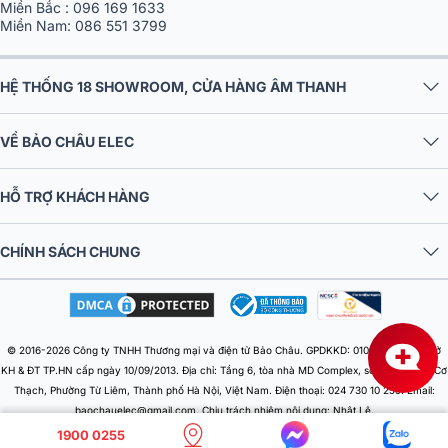
Miền Bắc :
096 169 1633
Miền Nam:
086 551 3799
HỆ THỐNG 18 SHOWROOM, CỬA HÀNG ÂM THANH
VỀ BẢO CHÂU ELEC
HỖ TRỢ KHÁCH HÀNG
CHÍNH SÁCH CHUNG
© 2016-2026 Công ty TNHH Thương mại và điện tử Bảo Châu. GPDKKD: 0106303879 do Sở
KH & ĐT TP.HN cấp ngày 10/09/2013. Địa chỉ: Tầng 6, tòa nhà MD Complex, số 68 Nguyễn Cơ
Thạch, Phường Từ Liêm, Thành phố Hà Nội, Việt Nam. Điện thoại: 024 730 10 255. Email:
baochauelec@gmail.com. Chịu trách nhiệm nội dung: Nhật Lệ.
1900 0255