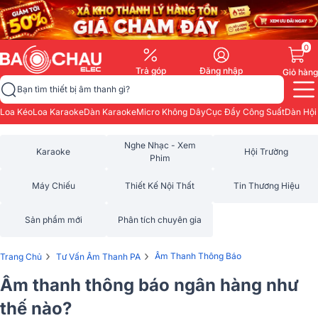
0
Trả góp
Đăng nhập
Giỏ hàng
Bạn tìm thiết bị âm thanh gì?
Loa Kéo
Loa Karaoke
Dàn Karaoke
Micro Không Dây
Cục Đẩy Công Suất
Dàn Hội
Nghe Nhạc - Xem
Karaoke
Hội Trường
Phim
Máy Chiếu
Thiết Kế Nội Thất
Tin Thương Hiệu
Sản phẩm mới
Phân tích chuyên gia
›
›
Âm Thanh Thông Báo
Trang Chủ
Tư Vấn Âm Thanh PA
Âm thanh thông báo ngân hàng như
thế nào?