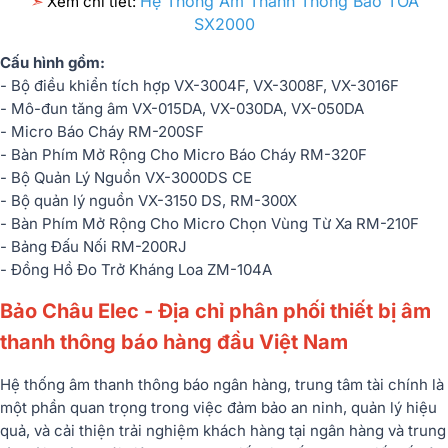
Hệ Thống Âm Thanh Thông Báo TOA
➣
Xem chi tiết:
SX2000
Cấu hình gồm:
- Bộ điều khiển tích hợp VX-3004F, VX-3008F, VX-3016F
- Mô-đun tăng âm VX-015DA, VX-030DA, VX-050DA
- Micro Báo Cháy RM-200SF
- Bàn Phím Mở Rộng Cho Micro Báo Cháy RM-320F
- Bộ Quản Lý Nguồn VX-3000DS CE
- Bộ quản lý nguồn VX-3150 DS, RM-300X
- Bàn Phím Mở Rộng Cho Micro Chọn Vùng Từ Xa RM-210F
- Bảng Đấu Nối RM-200RJ
- Đồng Hồ Đo Trở Kháng Loa ZM-104A
Bảo Châu Elec - Địa chỉ phân phối thiết bị âm
thanh thông báo hàng đầu Việt Nam
Hệ thống âm thanh thông báo ngân hàng, trung tâm tài chính là
một phần quan trọng trong việc đảm bảo an ninh, quản lý hiệu
quả, và cải thiện trải nghiệm khách hàng tại ngân hàng và trung