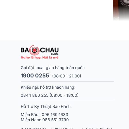
Bên cạnh các thươn
đám của Mỹ được tất
Gọi đặt mua, giao hàng toàn quốc
1900 0255
(08:00 - 21:00)
Khiếu nại, hỗ trợ khách hàng:
0344 860 255
(08:00 - 18:00)
Hỗ Trợ Kỹ Thuật Bảo Hành:
Miền Bắc :
096 169 1633
Miền Nam:
086 551 3799