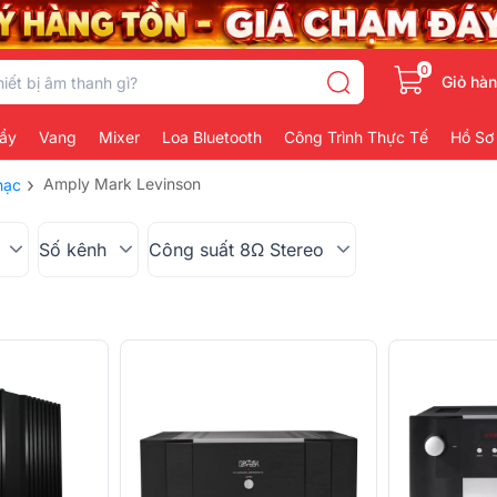
0
Giỏ hà
ẩy
Vang
Mixer
Loa Bluetooth
Công Trình Thực Tế
Hồ Sơ
›
Amply Mark Levinson
hạc
Số kênh
Công suất 8Ω Stereo