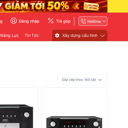
ng
Đăng nhập
Trả góp
Hotline
 Năng Lực
Tin Tức
Xây dựng cấu hình
Sắp xếp theo:
Nổi bật