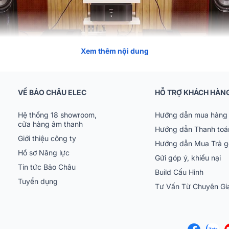
Xem thêm nội dung
g hiệu đình đám đến từ Mỹ,
Ampli Mark Levinson
cũng là siêu phẩm a
VỀ BẢO CHÂU ELEC
HỖ TRỢ KHÁCH HÀN
 cả khách hàng trong nước và toàn thế giới yêu thích sử dụng.
Hệ thống 18 showroom,
Hướng dẫn mua hàng 
cửa hàng âm thanh
Hướng dẫn Thanh toá
Giới thiệu công ty
Hướng dẫn Mua Trả 
Hồ sơ Năng lực
Gửi góp ý, khiếu nại
Tin tức Bảo Châu
Build Cấu Hình
Tuyển dụng
Tư Vấn Từ Chuyên G