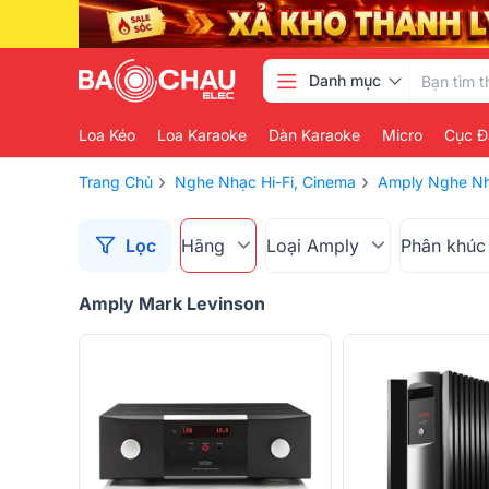
Danh mục
Loa Kéo
Loa Karaoke
Dàn Karaoke
Micro
Cục Đ
›
›
Trang Chủ
Nghe Nhạc Hi-Fi, Cinema
Amply Nghe N
Lọc
Hãng
Loại Amply
Phân khúc
Amply Mark Levinson