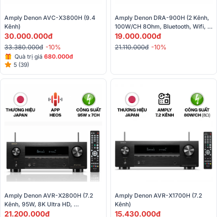
Amply Denon AVC-X3800H (9.4 
Amply Denon DRA-900H (2 Kênh, 
Kênh)
100W/CH 8Ohm, Bluetooth, Wifi, 
30.000.000đ
Heos, Airplay 2, HDMI, Optical)
19.000.000đ
33.380.000đ
-10%
21.110.000đ
-10%
Quà trị giá
680.000đ
5 (39)
Amply Denon AVR-X2800H (7.2 
Amply Denon AVR-X1700H (7.2 
Kênh, 95W, 8K Ultra HD, 
Kênh)
Bluetooth, USB, HEOS)
21.200.000đ
15.430.000đ