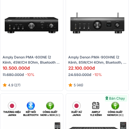
Amply Denon PMA-600NE (2 
Amply Denon PMA-900HNE (2 
Kênh, 45W/CH 8Ohm, Bluetooth 
Kênh, 85W/CH 4Ohm, Bluetooth, 
4.2)
10.500.000đ
Wifi, Airplay 2, Heos, Optical, 
22.100.000đ
Hires)
11.680.000đ
-10%
24.550.000đ
-10%
4.9 (27)
5 (46)
Bán Chạy