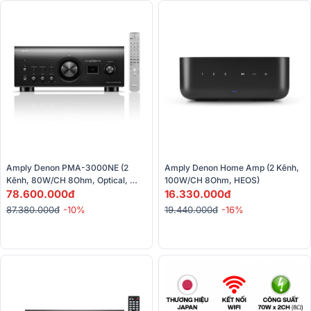
Amply Denon PMA-3000NE (2 
Amply Denon Home Amp (2 Kênh, 
Kênh, 80W/CH 8Ohm, Optical, 
100W/CH 8Ohm, HEOS)
Coaxial)
78.600.000đ
16.330.000đ
87.380.000đ
-10%
19.440.000đ
-16%