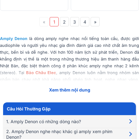
«
1
2
3
4
»
Amply Denon
là dòng amply nghe nhạc nổi tiếng toàn cầu, được giớ
audiophile và người yêu nhạc gia đình đánh giá cao nhờ chất âm trung
thực, bền bỉ và dễ nghe. Với hơn 100 năm lịch sử phát triển, Denon đã
khẳng định vị thế là một trong những thương hiệu âm thanh hàng đầu
Nhật Bản, đặc biệt thành công ở phân khúc amply nghe nhạc 2 kênh
(stereo). Tại
Bảo Châu Elec
, amply Denon luôn nằm trong nhóm sả
phẩm bán chạy nhờ khả năng phối ghép linh hoạt, nghe nhạc vàng,
bolero và trữ tình cực hay, phù hợp từ người mới chơi âm thanh đến
Xem thêm nội dung
người chơi lâu năm.
Tóm Tắt Nội Dung
(Mở rộng)
Câu Hỏi Thường Gặp
1. Amply Denon có những dòng nào?
2. Amply Denon nghe nhạc khác gì amply xem phim
Denon?