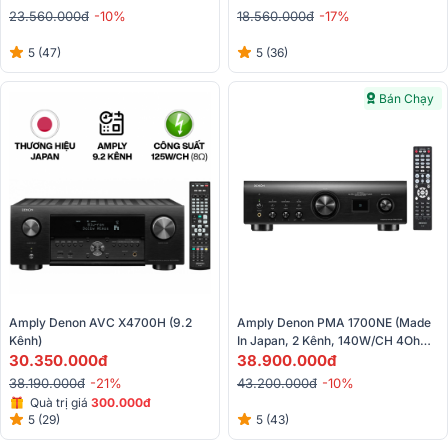
23.560.000đ
-10%
18.560.000đ
-17%
5 (47)
5 (36)
Bán Chạy
Amply Denon AVC X4700H (9.2 
Amply Denon PMA 1700NE (Made 
Kênh)
In Japan, 2 Kênh, 140W/CH 4Ohm, 
30.350.000đ
Optical, CD, Phono, Advanced 
38.900.000đ
AL32 Processing Plus)
38.190.000đ
-21%
43.200.000đ
-10%
Quà trị giá
300.000đ
5 (29)
5 (43)