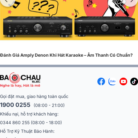
như đầu đĩa than, đầu CD, DAC và amply Hi-Fi, góp phần định hình
ngành công nghiệp âm thanh thế giới.
Trong suốt hơn một thế kỷ, Denon không ngừng đổi mới công nghệ,
nâng cao tiêu chuẩn thiết kế và chất lượng linh kiện, tạo nên những
dòng
amply nghe nhạc
bền bỉ ổn định vượt thời gian.
Đánh Giá Amply Denon Khi Hát Karaoke – Âm Thanh Có Chuẩn?
Gọi đặt mua, giao hàng toàn quốc
1900 0255
(08:00 - 21:00)
Khiếu nại, hỗ trợ khách hàng:
0344 860 255
(08:00 - 18:00)
Hỗ Trợ Kỹ Thuật Bảo Hành: