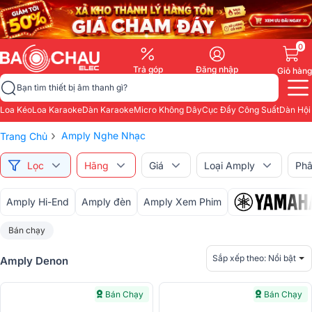
0
Trả góp
Đăng nhập
Giỏ hàng
Bạn tìm thiết bị âm thanh gì?
Loa Kéo
Loa Karaoke
Dàn Karaoke
Micro Không Dây
Cục Đẩy Công Suất
Dàn Hội
›
Amply Nghe Nhạc
Trang Chủ
Lọc
Hãng
Giá
Loại Amply
Phâ
Amply Hi-End
Amply đèn
Amply Xem Phim
Bán chạy
Sắp xếp theo:
Nổi bật
Amply Denon
Bán Chạy
Bán Chạy