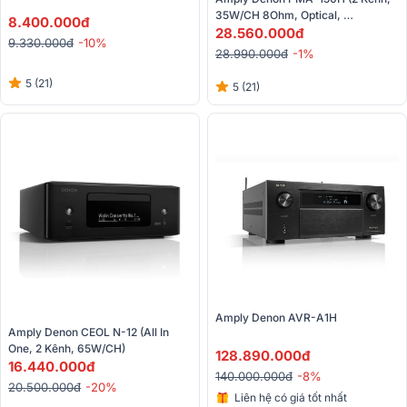
35W/CH 8Ohm, Optical, 
8.400.000đ
BLuetooth, Heos, Airplay 2)
28.560.000đ
9.330.000đ
-10%
28.990.000đ
-1%
5 (21)
5 (21)
Amply Denon AVR-A1H
Amply Denon CEOL N-12 (All In 
One, 2 Kênh, 65W/CH)
128.890.000đ
16.440.000đ
140.000.000đ
-8%
20.500.000đ
-20%
Liên hệ có giá tốt nhất