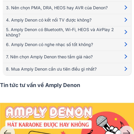
3. Nên chọn PMA, DRA, HEOS hay AVR của Denon?
4. Amply Denon có kết nối TV được không?
5. Amply Denon có Bluetooth, Wi-Fi, HEOS và AirPlay 2
không?
6. Amply Denon có nghe nhạc số tốt không?
7. Nên chọn Amply Denon theo tầm giá nào?
8. Mua Amply Denon cần ưu tiên điều gì nhất?
Tin tức tư vấn về Amply Denon
1. Giới thiệu về Amply Denon - Thương
hiệu âm thanh hàng đầu Nhật Bản
Lịch sử thương hiệu Denon hơn 100 năm
Denon được thành lập từ năm
1910
, tiền thân là Nippon Chikuonk
Shokai - một trong những công ty thu âm đầu tiên tại Nhật Bản. Trải qua
nhiều giai đoạn phát triển, Denon tiên phong trong sản xuất các thiết bị