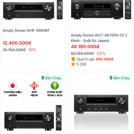
Amply Denon AVR-X580BT
Amply Denon AVC-X6700H (11.2 
Kênh - Xuất Xứ Japan)
12.400.000đ
48.190.000đ
13.750.000đ
-10%
62.150.000đ
-22%
Quà trị giá
3
00.000đ
5 (26)
Bán Chạy
Bán Chạy