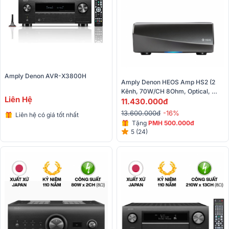
Amply Denon AVR-X3800H
Amply Denon HEOS Amp HS2 (2 
Kênh, 70W/CH 8Ohm, Optical, 
Liên Hệ
Wifi, USB, RCA)
11.430.000đ
13.600.000đ
-16%
Liên hệ có giá tốt nhất
Tặng
PMH 500.000đ
5 (24)