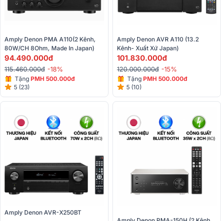
Amply Denon PMA A110(2 Kênh, 
Amply Denon AVR A110 (13.2 
80W/CH 8Ohm, Made In Japan)
Kênh- Xuất Xứ Japan)
94.490.000đ
101.830.000đ
115.460.000đ
-18%
120.000.000đ
-15%
Tặng
PMH 500.000đ
Tặng
PMH 500.000đ
5 (23)
5 (10)
Amply Denon AVR-X250BT
Amply Denon PMA-150H (2 Kênh, 