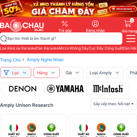
0
Trả góp
Đăng nhập
Giỏ hàng
Bạn tìm thiết bị âm thanh gì?
Loa Kéo
Loa Karaoke
Dàn Karaoke
Micro Không Dây
Cục Đẩy Công Suất
Dàn Hội
›
Amply Nghe Nhạc
Trang Chủ
Lọc
Hãng
Giá
Loại Amply
Phâ
Sắp xếp theo:
Nổi bật
Amply Unison Research