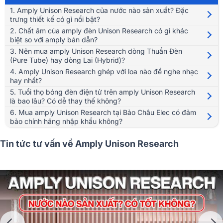
1. Amply Unison Research của nước nào sản xuất? Đặc
trưng thiết kế có gì nổi bật?
2. Chất âm của amply đèn Unison Research có gì khác
biệt so với amply bán dẫn?
3. Nên mua amply Unison Research dòng Thuần Đèn
(Pure Tube) hay dòng Lai (Hybrid)?
4. Amply Unison Research ghép với loa nào để nghe nhạc
hay nhất?
5. Tuổi thọ bóng đèn điện tử trên amply Unison Research
là bao lâu? Có dễ thay thế không?
Amply Unison Research
không chỉ gây được tiếng vang trên thị trườn
6. Mua amply Unison Research tại Bảo Châu Elec có đảm
âm thanh quốc tế mà gần đây còn rất thịnh hành tại Việt Nam, được các
bảo chính hãng nhập khẩu không?
tín đồ âm thanh tìm kiếm và chọn mua. Được đánh giá rất cao về thiết kế
cũng như khả năng trình diễn âm thanh tuyệt vời.
Tin tức tư vấn về Amply Unison Research
Nguồn gốc thương hiệu Amply Unison
Research
Unison Research được thành lập vào năm 1987 bởi một nhóm những
người đam mê âm thanh do Giovanni Maria Sacchetti đứng đầu. Sinh
năm 1945, Giovanni Maria Sacchetti ngay từ khi còn nhỏ đã cống hiến
hết mình cho việc nghiên cứu và thiết kế các hệ thống hi-fi, kết hợp