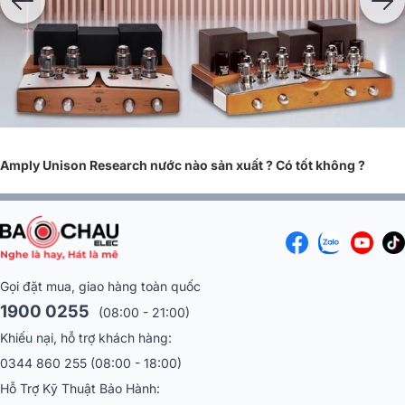
niềm yêu thích điện tử và niềm đam mê âm nhạc được thừa hưởng từ
cha mình, một nghệ sĩ piano chuyên nghiệp nên ông đã dành 25 năm
để giảng dạy đồng thời thiết kế và phát triển bộ khuếch đại cho Unison
Research.
Amply Unison Research nước nào sản xuất ? Có tốt không ?
Gọi đặt mua, giao hàng toàn quốc
1900 0255
(08:00 - 21:00)
Khiếu nại, hỗ trợ khách hàng:
Tất cả các sản phẩm của Unison Research đều được đặc trưng bởi cả
0344 860 255
(08:00 - 18:00)
phong cách trang nhã và sự cẩn thận trong việc lựa chọn tất cả các bộ
Hỗ Trợ Kỹ Thuật Bảo Hành:
phận bằng gỗ và kim loại. Những phẩm chất này được công nhận và