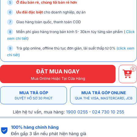
Ở đâu bán rẻ, chúng tôi bán rẻ hơn
Ưu đãi đặc biệt
cho doanh nghiệp, dự án
Giao hàng toàn quốc, thanh toán COD
Miễn phí giao hàng trong bán kính 5- 30km tùy từng sản phẩm (
Click
xem chi tiết
)
Trả góp online, offline thủ tục đơn giản, lãi suất thấp từ 0%
(click xem
chi tiết)
0
ĐẶT MUA NGAY
Mua Online Hoặc Tại Cửa Hàng
MUA TRẢ GÓP
MUA TRẢ GÓP ONLINE
DUYỆT HỒ SƠ 30 PHÚT
QUA THẺ VISA, MASTERCARD, JCB
Liên hệ tư vấn, mua hàng:
1900 0255
-
024 730 10 255
100% hàng chính hãng
Đền gấp 3 lần nếu phát hiện hàng giả