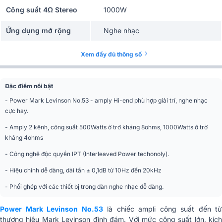
Công suất 4Ω Stereo
1000W
Ứng dụng mở rộng
Nghe nhạc
Màn hình hiển thị
LED
Xem đầy đủ thông số
Màu sắc
Black
Đặc điểm nổi bật
Phân khúc
Siêu cao cấp
- Power Mark Levinson No.53 - amply Hi-end phù hợp giải trí, nghe nhạc
cực hay.
Tần số đáp tuyến
± 0,1dB từ 10Hz đến 20kHz
- Amply 2 kênh, công suất 500Watts ở trở kháng 8ohms, 1000Watts ở trở
Một đầu vào XLR cân bằng; Một
Kết nối vào
kháng 4ohms
đầu vào RCA không cân bằng.
- Công nghệ độc quyền IPT (Interleaved Power techonoly).
Kích thước
214 x 530 x 518 mm
- Hiệu chỉnh dễ dàng, dải tần ± 0,1dB từ 10Hz đến 20kHz
Trọng lượng
28,1 kg
- Phối ghép với các thiết bị trong dàn nghe nhạc dễ dàng.
Power Mark Levinson No.53
là chiếc ampli công suất đến từ
thương hiệu Mark Levinson đình đám. Với mức công suất lớn, kích