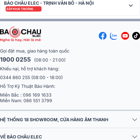
khả năng quản lý điện năng hiệu quả và xuất sắc, vì vậy nhiệt độ
BẢO CHÂU ELEC - TRỊNH VĂN BÔ - HÀ NỘI
của nó không thay đổi. Nó thực sự đã duy trì được một chế độ vận
SẮP KHAI TRƯƠNG
hành cân bằng nhiệt liên tục trong quá trình sử dụng mà không hề
ảnh hưởng đến hiệu suất làm việc.
Gọi đặt mua, giao hàng toàn quốc
1900 0255
(08:00 - 21:00)
Khiếu nại, hỗ trợ khách hàng:
0344 860 255
(08:00 - 18:00)
Hỗ Trợ Kỹ Thuật Bảo Hành:
Miền Bắc :
096 169 1633
Miền Nam:
086 551 3799
➣
TOP 30+:
Mẫu Amply nghe nhạc hay, chính hãng, nhiều quà
HỆ THỐNG 18 SHOWROOM, CỬA HÀNG ÂM THANH
khủng
VỀ BẢO CHÂU ELEC