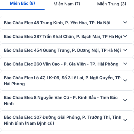
Công suất ấn tượng
Miền Bắc (8)
Miền Nam (7)
Miền Trung (3)
Power amplifier Mark Levinson No.53 hoạt động với mức công suất
ấn tượng 500Watts ở trở kháng 8ohms, 1000Watts ở trở kháng
Bảo Châu Elec 45 Trung Kính, P. Yên Hòa, TP. Hà Nội
4ohms. Chất lượng âm thanh chân thực với khả năng hoạt động
xuyên suốt và ổn định dễ dàng kéo theo nhiều thiết bị loa nghe
Bảo Châu Elec 287 Trần Khát Chân, P. Bạch Mai, TP Hà Nội
nhạc.
Bảo Châu Elec 454 Quang Trung, P. Dương Nội, TP Hà Nội
Bảo Châu Elec 260 Văn Cao - P. Gia Viên - TP. Hải Phòng
Bảo Châu Elec Lô 47, LK-06, Số 3 Lê Lai, P.Ngô Quyền, TP.
Hải Phòng
Bảo Châu Elec 8 Nguyễn Văn Cừ - P. Kinh Bắc - Tỉnh Bắc
Ninh
Bảo Châu Elec 307 Đường Giải Phóng, P. Trường Thi, Tỉnh
Ninh Bình (Nam Định cũ)
Không giống hầu hết các bộ khuếch đại công suất khác, No.53 có