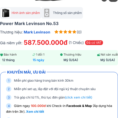
Hình ảnh sản phẩm
Thông số sản phẩm
Power Mark Levinson No.53
Thương hiệu:
Mark Levinson
(0)
587.500.000đ
(1 Chiếc)
Giá niêm yết:
Đã có VAT
Bảo hành
1 đổi 1
Thương hiệu
Nơi sản xuất
12 tháng
15 ngày
Mỹ (USA)
Mỹ (USA)
KHUYẾN MÃI, ƯU ĐÃI
Miễn phí giao hàng trong bán kính 30km
Miễn phí set up, lắp đặt với đội ngũ kỹ thuật chuyên sâu
Trả góp chỉ từ 1%, thủ tục đơn giản
(click xem chi tiết)
Giảm ngay
100.000đ
khi Check-in
Facebook & Map
(Áp dụng hóa
đơn trên 3tr).
Xem chi tiết