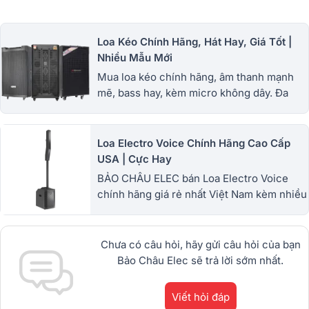
Loa Kéo Chính Hãng, Hát Hay, Giá Tốt |
Nhiều Mẫu Mới
Mua loa kéo chính hãng, âm thanh mạnh
mẽ, bass hay, kèm micro không dây. Đa
dạng loa kéo mini, công suất lớn, giá tốt,
bảo hành uy tín. 1900.0255
Loa Electro Voice Chính Hãng Cao Cấp
USA | Cực Hay
BẢO CHÂU ELEC bán Loa Electro Voice
chính hãng giá rẻ nhất Việt Nam kèm nhiều
ưu đãi. Nhiều loa karaoke EV chuẩn Mỹ. Có
trả góp 0%. Xem ngay
Chưa có câu hỏi, hãy gửi câu hỏi của bạn
Bảo Châu Elec sẽ trả lời sớm nhất.
Viết hỏi đáp