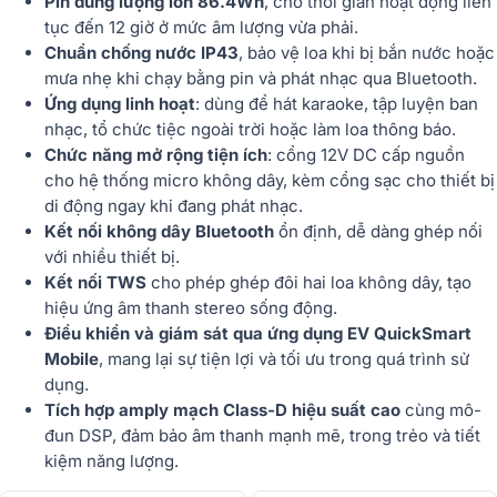
Pin dung lượng lớn 86.4Wh
, cho thời gian hoạt động liên
tục đến 12 giờ ở mức âm lượng vừa phải.
Chuẩn chống nước IP43
, bảo vệ loa khi bị bắn nước hoặc
mưa nhẹ khi chạy bằng pin và phát nhạc qua Bluetooth.
Ứng dụng linh hoạt
: dùng để hát karaoke, tập luyện ban
nhạc, tổ chức tiệc ngoài trời hoặc làm loa thông báo.
Chức năng mở rộng tiện ích
: cổng 12V DC cấp nguồn
cho hệ thống micro không dây, kèm cổng sạc cho thiết bị
di động ngay khi đang phát nhạc.
Kết nối không dây Bluetooth
ổn định, dễ dàng ghép nối
với nhiều thiết bị.
Kết nối TWS
cho phép ghép đôi hai loa không dây, tạo
hiệu ứng âm thanh stereo sống động.
Điều khiển và giám sát qua ứng dụng EV QuickSmart
Mobile
, mang lại sự tiện lợi và tối ưu trong quá trình sử
dụng.
Tích hợp amply mạch Class-D hiệu suất cao
cùng mô-
đun DSP, đảm bảo âm thanh mạnh mẽ, trong trẻo và tiết
kiệm năng lượng.