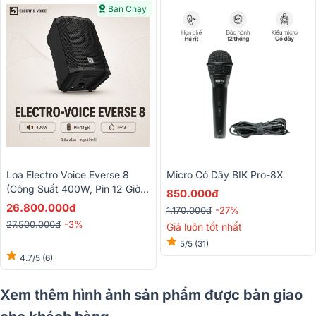
Bán Chạy
Micro Có Dây BIK Pro-8X
Loa Electro Voice Everse 8
(Công Suất 400W, Pin 12 Giờ,
850.000đ
Chống Nước IP43, Bluetooth,
26.800.000đ
1.170.000đ
-27%
TWS)
27.500.000đ
-3%
Giá luôn tốt nhất
5/5
(31)
4.7/5
(6)
Xem thêm hình ảnh sản phẩm được bàn giao