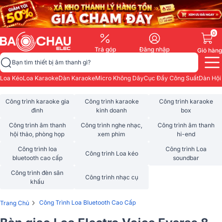
0
Trả góp
Đăng nhập
Giỏ hàng
Bạn tìm thiết bị âm thanh gì?
Loa Kéo
Loa Karaoke
Dàn Karaoke
Micro Không Dây
Cục Đẩy Công Suất
Dàn Hội
Công trình karaoke gia
Công trình karaoke
Công trình karaoke
đình
kinh doanh
box
Công trình âm thanh
Công trình nghe nhạc,
Công trình âm thanh
hội thảo, phòng họp
xem phim
hi-end
Công trình loa
Công trình Loa
Công trình Loa kéo
bluetooth cao cấp
soundbar
Công trình đèn sân
Công trình nhạc cụ
khấu
›
Công Trình Loa Bluetooth Cao Cấp
Trang Chủ