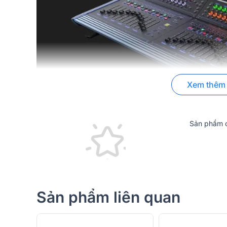
Xem thêm
Sản phẩm c
1. Thiết kế nhỏ gọn, bền bỉ và dễ di chuyển
Mặc dù sở hữu cấu hình cực kỳ mạnh mẽ,
Bàn mixe
thiết kế nhỏ gọn và hiện đại. Bàn mixer có kích thư
Sản phẩm liên quan
(hoặc 150 kg khi kèm flightcase), dễ dàng di chuyển 
Vỏ máy được làm từ
khung nhôm nguyên khối cao 
tốt
và đảm bảo độ bền lâu dài. Hệ thống nguồn
100