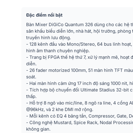
Đặc điểm nổi bật
Bàn Mixer DiGiCo Quantum 326 dùng cho các hệ t
sân khấu biểu diễn lớn, nhà hát, hội trường, phòng t
truyền hình lưu động.
- 128 kênh đầu vào Mono/Stereo, 64 bus linh hoạt,
hình âm thanh chuyên nghiệp.
- Trang bị FPGA thế hệ thứ 7, xử lý mạnh mẽ, hoạt 
diễn.
- 26 fader motorized 100mm, 51 màn hình TFT màu,
soát.
- Hai màn hình cảm ứng 17 inch độ sáng 1000 nit, hi
- Tích hợp bộ chuyển đổi Ultimate Stadius 32-bit 
thấp.
- Hỗ trợ 8 ngõ vào mic/line, 8 ngõ ra line, 4 cổng 
@96kHz, và 2 khe DMI mở rộng.
- Mỗi kênh có EQ 4 băng tần, Compressor, Gate, De-E
- Công nghệ Mustard, Spice Rack, Nodal Processin
không gian.