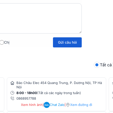
FPGA thế hệ thứ 7
Gửi câu hỏi
Chị
n nền tảng
FPGA thế hệ thứ 7
- bộ xử lý âm
ng Quantum. Công nghệ này giúp bàn mixer
đảm bảo hiệu suất vượt trội trong mọi điều
Tất cả
Bảo Châu Elec 454 Quang Trung, P. Dương Nội, TP Hà
Nội
8:00 - 18h00
(Tất cả các ngày trong tuần)
0868957788
Xem hình ảnh
|
Chat Zalo
|
Xem đường đi
Zalo