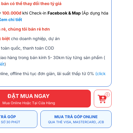
 bán có thể thay đổi theo tỷ giá
y
100.000đ
khi Check-in
Facebook & Map
(Áp dụng hóa
Xem chi tiết
 rẻ, chúng tôi bán rẻ hơn
 biệt
cho doanh nghiệp, dự án
 toàn quốc, thanh toán COD
giao hàng trong bán kính 5- 30km tùy từng sản phẩm (
iết
)
line, offline thủ tục đơn giản, lãi suất thấp từ 0%
(click
0
ĐẶT MUA NGAY
Mua Online Hoặc Tại Cửa Hàng
TRẢ GÓP
MUA TRẢ GÓP ONLINE
 SƠ 30 PHÚT
QUA THẺ VISA, MASTERCARD, JCB