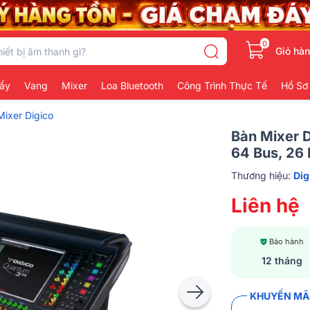
0
Giỏ hà
ẩy
Vang
Mixer
Loa Bluetooth
Công Trình Thực Tế
Hồ Sơ
Mixer Digico
Bàn Mixer D
64 Bus, 26 
Thương hiệu:
Dig
Liên hệ
Bảo hành
12 tháng
KHUYẾN MÃI