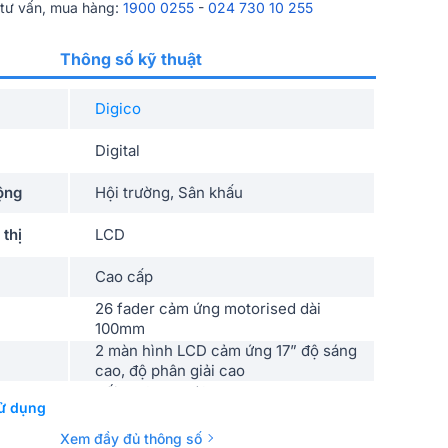
 tư vấn, mua hàng:
1900 0255
-
024 730 10 255
Thông số kỹ thuật
Digico
Digital
ộng
Hội trường, Sân khấu
 thị
LCD
Cao cấp
26 fader cảm ứng motorised dài
100mm
2 màn hình LCD cảm ứng 17” độ sáng
cao, độ phân giải cao
Tối đa 64 Aux/Group
ử dụng
(Mono/Stereo/LCR/LCRS/5.1)
Xem đầy đủ thông số
24 input / 24 output với xử lý đầy đủ