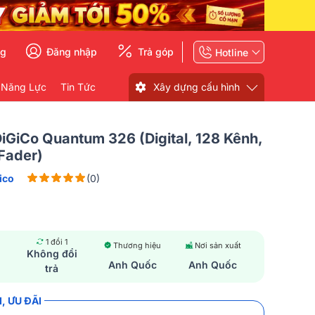
ng
Đăng nhập
Trả góp
Hotline
 Năng Lực
Tin Tức
Xây dựng cấu hình
iGiCo Quantum 326 (Digital, 128 Kênh,
Fader)
ico
(0)
1 đổi 1
Thương hiệu
Nơi sản xuất
Không đổi
Anh Quốc
Anh Quốc
trả
, ƯU ĐÃI