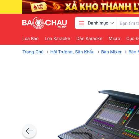
Danh mục
Loa Kéo
Loa Karaoke
Dàn Karaoke
Micro
Cục Đ
›
›
›
Trang Chủ
Hội Trường, Sân Khấu
Bàn Mixer
Bàn 