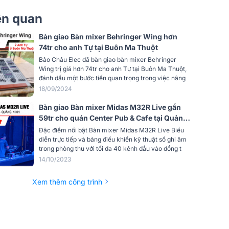
24 nhóm (VCA, fader di chuyển, mute
iên quan
iển
nhóm)
24 hiệu ứng stereo (reverb, delay,
Bàn giao Bàn mixer Behringer Wing hơn
bộ
chorus, pitch, enhancer)
74tr cho anh Tự tại Buôn Ma Thuột
Bảo Châu Elec đã bàn giao bàn mixer Behringer
8 khe mono / 4 khe stereo
Wing trị giá hơn 74tr cho anh Tự tại Buôn Ma Thuột,
đánh dấu một bước tiến quan trọng trong việc nâng
36 dải xử lý
18/09/2024
64 bộ xử lý Nodal
Bàn giao Bàn mixer Midas M32R Live gần
59tr cho quán Center Pub & Cafe tại Quảng
8 x 32bit mic/line I/O, 8 x AES I/O
Ninh
Đặc điểm nổi bật Bàn mixer Midas M32R Live Biểu
diễn trực tiếp và bảng điều khiển kỹ thuật số ghi âm
6 giao diện @ 48kHz, 3 giao diện @
ce
trong phòng thu với tối đa 40 kênh đầu vào đồng t
96kHz, kết nối BNC
14/10/2023
rface
Tùy chọn (vòng lặp đôi)
Xem thêm công trình
ẫu
48kHz / 96kHz
16