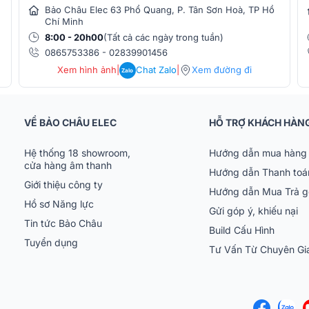
Bảo Châu Elec 63 Phổ Quang, P. Tân Sơn Hoà, TP Hồ
Chí Minh
8:00 - 20h00
(Tất cả các ngày trong tuần)
0865753386
-
02839901456
Xem hình ảnh
|
Chat Zalo
|
Xem đường đi
Zalo
VỀ BẢO CHÂU ELEC
HỖ TRỢ KHÁCH HÀN
Hệ thống 18 showroom,
Hướng dẫn mua hàng 
cửa hàng âm thanh
Hướng dẫn Thanh toá
Giới thiệu công ty
Hướng dẫn Mua Trả 
Hồ sơ Năng lực
Gửi góp ý, khiếu nại
Tin tức Bảo Châu
Build Cấu Hình
 vào Mono/Stereo
,
64 bus linh hoạt
Tuyển dụng
Tư Vấn Từ Chuyên G
hất lượng cao
và
24 nhóm điều khiển độc
i trộn và tối ưu hệ thống một cách dễ dàng.
stard Processing, Spice Rack và Nodal