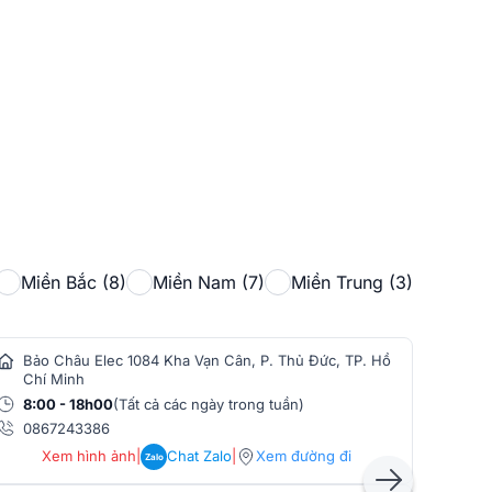
Miền Bắc (8)
Miền Nam (7)
Miền Trung (3)
Bảo Châu Elec 1084 Kha Vạn Cân, P. Thủ Đức, TP. Hồ
Bảo
Chí Minh
Min
8:00 - 18h00
(Tất cả các ngày trong tuần)
8:0
0867243386
086
Xem hình ảnh
|
Chat Zalo
|
Xem đường đi
Zalo