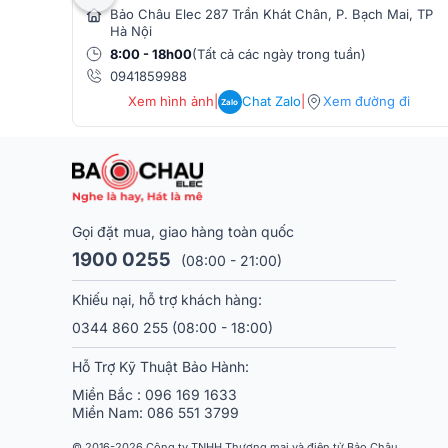
Bảo Châu Elec 287 Trần Khát Chân, P. Bạch Mai, TP
Hà Nội
8:00 - 18h00
(Tất cả các ngày trong tuần)
0941859988
Xem hình ảnh
|
Chat Zalo
|
Xem đường đi
Zalo
Gọi đặt mua, giao hàng toàn quốc
1900 0255
(08:00 - 21:00)
Khiếu nại, hỗ trợ khách hàng:
0344 860 255
(08:00 - 18:00)
Với khả năng xử lý lên đến
128 kênh đầu
Hỗ Trợ Kỹ Thuật Bảo Hành:
(Aux/Subgroup/Matrix)
cùng
24 hiệu ứng nội bộ c
lập
, thiết bị cho phép kỹ sư âm thanh điều khiển, phố
Miền Bắc :
096 169 1633
Miền Nam:
086 551 3799
Bên cạnh đó, các công nghệ độc quyền như
Mu
© 2016-2026 Công ty TNHH Thương mại và điện tử Bảo Châu