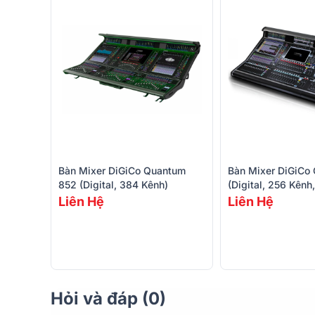
ổn định trong mọi môi trường, mang đến sự an tâm t
Bàn Mixer DiGiCo Quantum
Bàn Mixer DiGiCo
852 (Digital, 384 Kênh)
(Digital, 256 Kênh
Liên Hệ
Liên Hệ
Hỏi và đáp (0)