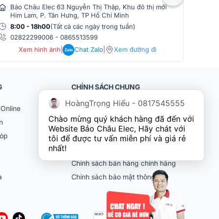
Bảo Châu Elec 63 Nguyễn Thị Thập, Khu đô thị mới
Bảo
Him Lam, P. Tân Hưng, TP Hồ Chí Minh
Phò
8:00 - 18h00
(Tất cả các ngày trong tuần)
8:0
02822299006
-
0865513599
086
Xem hình ảnh
|
Chat Zalo
|
Xem đường đi
Zalo
G
CHÍNH SÁCH CHUNG
HoàngTrọng Hiếu - 0817545555
Online
Khách hàng doanh nghiệp (B2B)
Chào mừng quý khách hàng đã đến với 
n
Chính sách bảo hành
Website Bảo Châu Elec, Hãy chát với 
góp
Chính sách đổi trả
tôi để được tư vấn miễn phí và giá rẻ 
nhất!
Chính sách vận chuyển
Chính sách bán hàng chính hãng
ia
Chính sách bảo mật thông tin