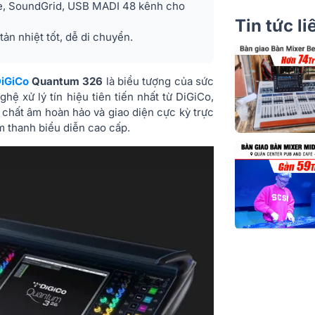
re, SoundGrid, USB MADI 48 kênh cho
Tin tức l
Nhóm điều kh
ản nhiệt tốt, dễ di chuyển.
Hiệu ứng nội 
DiGiCo
Quantum 326
là biểu tượng của sức
Spice Rack
hệ xử lý tín hiệu tiên tiến nhất từ DiGiCo,
chất âm hoàn hảo và giao diện cực kỳ trực
Mustard Proc
m thanh biểu diễn cao cấp.
Nodal Proc
Local I/O
MADI Interfa
Optocore Inte
Tốc độ lấy m
GPI/GPO