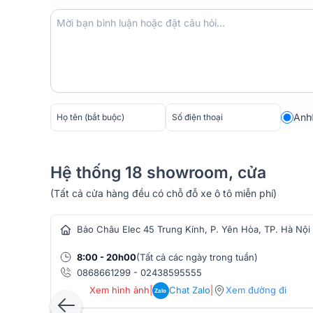
2. Hiệu năng xử lý mạnh mẽ với bộ vi xử lý 
Anh
Bàn mixer DiGiCo Quantum 326 được phát triển trê
thanh tiên tiến và mạnh mẽ nhất hiện nay trong dò
hoạt động ổn định, mượt mà và có độ trễ cực thấp, 
kiện làm việc.
Hệ thống 18 showroom, cửa
(Tất cả cửa hàng đều có chỗ đỗ xe ô tô miễn phí)
hàng âm thanh
Bảo Châu Elec 45 Trung Kính, P. Yên Hòa, TP. Hà Nội
8:00 - 20h00
(Tất cả các ngày trong tuần)
0868661299
-
02438595555
Xem hình ảnh
|
Chat Zalo
|
Xem đường đi
Zalo