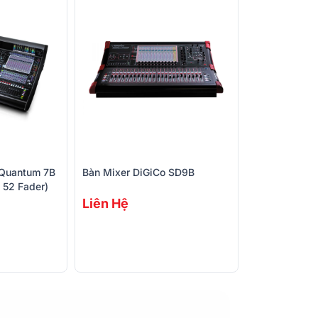
EQ Kênh đầu 
uyệt đối cho người dùng chuyên nghiệp.
Dynamics Kê
vào
EQ Đầu ra
Aux/Group/Ma
Fader Channe
Output
Xử lý Mustard
 Quantum 7B
Bàn Mixer DiGiCo SD9B
, 52 Fader)
Liên Hệ
Kích thước (
Trọng lượng
Nhập khẩu & 
phối