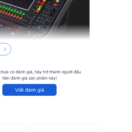
DMI
Nguồn điện
Đáp tuyến tần
THD
Độ tách kênh
Độ ồn đầu ra c
hưa có đánh giá, hãy trở thành người đầu
Mức đầu vào/r
tiên đánh giá sản phẩm này!
Viết đánh giá
Độ trễ xử lý
r
DiGiCo Quantum 326
vẫn được tối ưu với
Xử lý nội bộ
ớc
1124 x 482 x 805mm
, trọng lượng
52 kg
và lắp đặt ở nhiều không gian khác nhau.
Kênh đầu vào
cấp
, giúp
tản nhiệt hiệu quả, chống va đập
V - 240V, 50/60Hz
giúp thiết bị hoạt động