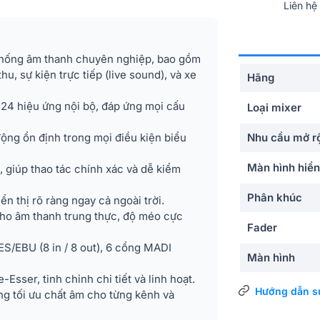
Liên hệ
hống âm thanh chuyên nghiệp, bao gồm
hu, sự kiện trực tiếp (live sound), và xe
Hãng
 24 hiệu ứng nội bộ, đáp ứng mọi cấu
Loại mixer
động ổn định trong mọi điều kiện biểu
Nhu cầu mở r
Màn hình hiển
 giúp thao tác chính xác và dễ kiểm
Phân khúc
ển thị rõ ràng ngay cả ngoài trời.
cho âm thanh trung thực, độ méo cực
Fader
AES/EBU (8 in / 8 out), 6 cổng MADI
Màn hình
sser, tinh chỉnh chi tiết và linh hoạt.
Bus
Hướng dẫn s
g tối ưu chất âm cho từng kênh và
Ma trận