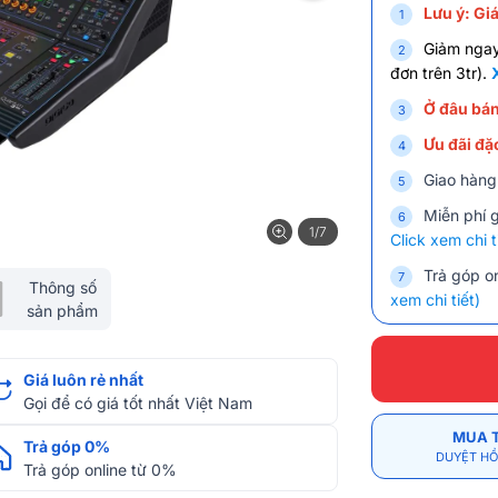
Lưu ý: Giá
Giảm nga
đơn trên 3tr).
Ở đâu bán
Ưu đãi đặc
Giao hàng
Miễn phí 
1/7
Click xem chi t
Trả góp on
Thông số
xem chi tiết)
sản phẩm
Giá luôn rẻ nhất
Gọi để có giá tốt nhất Việt Nam
MUA 
Trả góp 0%
DUYỆT HỒ
Trả góp online từ 0%