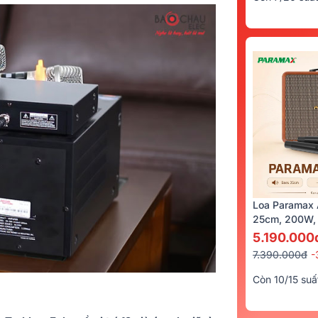
Loa Paramax 
25cm, 200W, 
5.190.000
7.390.000đ
-
Còn 10/15 suấ