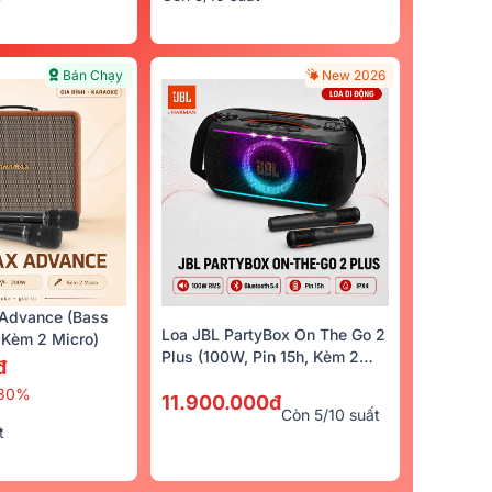
Bán Chạy
New 2026
Advance (Bass
Loa JBL PartyBox On The Go 2
Kèm 2 Micro)
Plus (100W, Pin 15h, Kèm 2
đ
Micro)
30%
11.900.000đ
Còn 5/10 suất
t