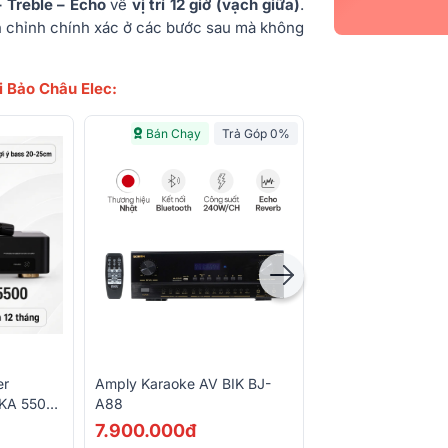
 Treble – Echo
về
vị trí 12 giờ (vạch giữa)
.
h chỉnh chính xác ở các bước sau mà không
 Bảo Châu Elec:
Bán Chạy
Trả Góp 0%
er
Amply Karaoke AV BIK BJ-
Amply Karaoke Bo
DKA 5500
A88
Acoustic BA180
 Micro
7.900.000đ
7.040.000đ