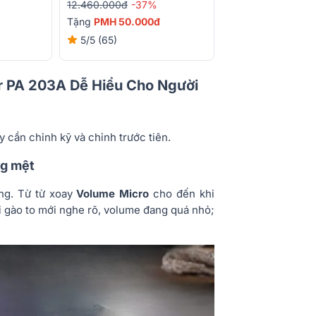
12.460.000đ
-37%
7.850.000đ
-10%
Tặng
PMH 50.000đ
5/5
(65)
r PA 203A Dễ Hiểu Cho Người
y cần chỉnh kỹ và chỉnh trước tiên.
ng mệt
ờng. Từ từ xoay
Volume Micro
cho đến khi
i gào to mới nghe rõ, volume đang quá nhỏ;