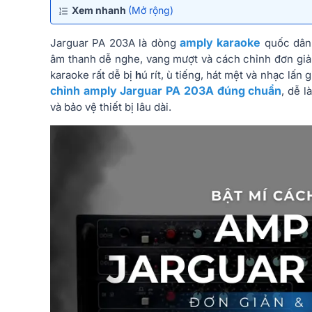
Xem nhanh
(Mở rộng)
amply karaoke
Jarguar PA 203A là dòng
quốc dân 
âm thanh dễ nghe, vang mượt và cách chỉnh đơn giản
karaoke rất dễ bị
h
ú rít, ù tiếng, hát mệt và nhạc lấn 
chỉnh amply Jarguar PA 203A đúng chuẩn
, dễ l
và bảo vệ thiết bị lâu dài.