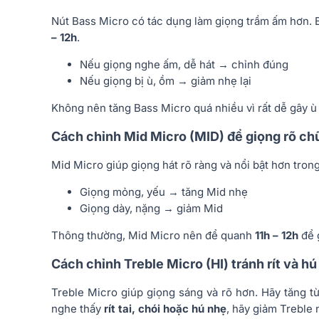
Nút Bass Micro có tác dụng làm giọng trầm ấm hơn.
– 12h
.
Nếu giọng nghe ấm, dễ hát → chỉnh đúng
Nếu giọng bị ù, ồm → giảm nhẹ lại
Không nên tăng Bass Micro quá nhiều vì rất dễ gây ù 
Cách chỉnh Mid Micro (MID) để giọng rõ chữ
Mid Micro giúp giọng hát rõ ràng và nổi bật hơn tron
Giọng mỏng, yếu → tăng Mid nhẹ
Giọng dày, nặng → giảm Mid
Thông thường, Mid Micro nên để quanh
11h – 12h
để g
Cách chỉnh Treble Micro (HI) tránh rít và hú
Treble Micro giúp giọng sáng và rõ hơn. Hãy tăng t
nghe thấy
rít tai, chói hoặc hú nhẹ
, hãy giảm Treble 