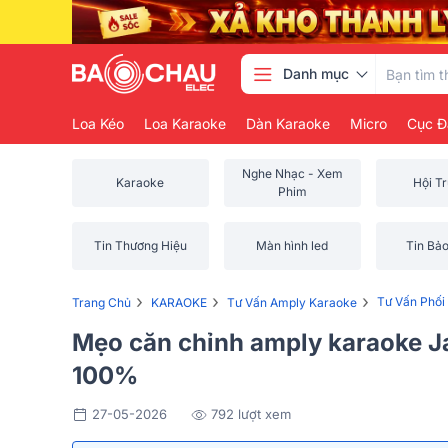
Danh mục
Loa Kéo
Loa Karaoke
Dàn Karaoke
Micro
Cục Đ
Nghe Nhạc - Xem
Karaoke
Hội T
Phim
Tin Thương Hiệu
Màn hình led
Tin Bả
›
›
›
Tư Vấn Phối
Trang Chủ
KARAOKE
Tư Vấn Amply Karaoke
Mẹo căn chỉnh amply karaoke J
100%
27-05-2026
792 lượt xem