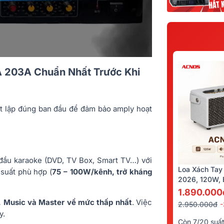
A 203A Chuẩn Nhất Trước Khi
hiết lập đúng ban đầu để đảm bảo amply hoạt
i đầu karaoke (DVD, TV Box, Smart TV…) với
Loa Xách Tay
 suất phù hợp (
75 – 100W/kênh, trở kháng
2026, 120W, B
Kèm 2 Tay Mi
1.890.000
, Music và Master về mức thấp nhất
. Việc
2.950.000đ
y.
Còn 7/20 suấ