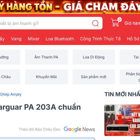
0
Giỏ hà
ẩy
Vang
Mixer
Loa Bluetooth
Công Trình Thực Tế
Hồ Sơ
rường
Âm Thanh PA
Loa Di Động
Tai
Phân tí
o Châu
Khuyến Mãi
Sản phẩm mới
TIN MỚI NH
 Ghép Amply
arguar PA 203A chuẩn
Theo dõi Bảo Châu Elec