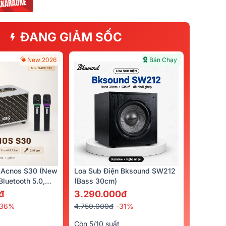
ĐANG GIẢM SỐC
New 2026
Bán Chạy
 Acnos S30 (New
Loa Sub Điện Bksound SW212
luetooth 5.0,
(bass 30cm)
cro)
đ
3.290.000đ
-36%
4.750.000đ
-31%
t
Còn 5/10 suất