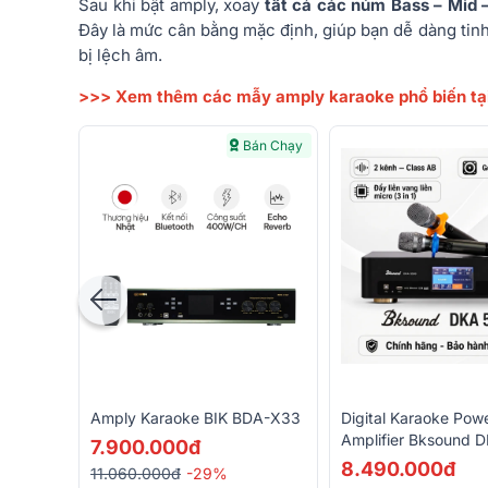
Sau khi bật amply, xoay
tất cả các núm Bass – Mid –
Đây là mức cân bằng mặc định, giúp bạn dễ dàng tin
bị lệch âm.
>>> Xem thêm các mẫy amply karaoke phổ biến tại
Bán Chạy
Amply Karaoke BIK BDA-X33
Digital Karaoke Pow
Amplifier Bksound 
7.900.000đ
(2 Kênh, 250W, Kèm
8.490.000đ
11.060.000đ
-29%
Không Dây)