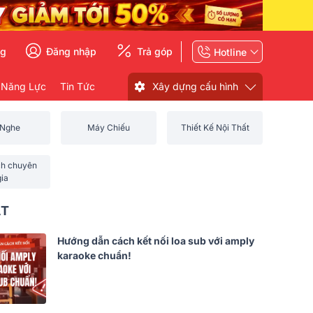
ng
Đăng nhập
Trả góp
Hotline
 Năng Lực
Tin Tức
Xây dựng cấu hình
 Nghe
Máy Chiếu
Thiết Kế Nội Thất
ch chuyên
gia
ẤT
Hướng dẫn cách kết nối loa sub với amply
karaoke chuẩn!