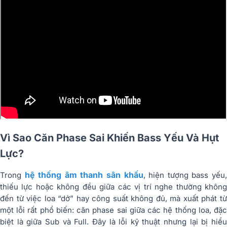
Vì Sao Căn Phase Sai Khiến Bass Yếu Và Hụt
Lực?
hệ thống âm thanh sân khấu
Trong
, hiện tượng bass yếu
thiếu lực hoặc không đều giữa các vị trí nghe thường không
đến từ việc loa “dở” hay công suất không đủ, mà xuất phát từ
một lỗi rất phổ biến: căn phase sai giữa các hệ thống loa, đặc
biệt là giữa Sub và Full. Đây là lỗi kỹ thuật nhưng lại bị hiểu