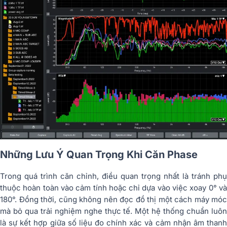
Những Lưu Ý Quan Trọng Khi Căn Phase
Trong quá trình căn chỉnh, điều quan trọng nhất là tránh phụ
thuộc hoàn toàn vào cảm tính hoặc chỉ dựa vào việc xoay 0° và
180°. Đồng thời, cũng không nên đọc đồ thị một cách máy móc
mà bỏ qua trải nghiệm nghe thực tế. Một hệ thống chuẩn luôn
là sự kết hợp giữa số liệu đo chính xác và cảm nhận âm thanh