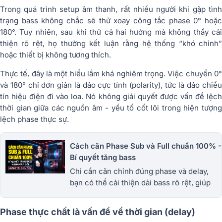
Trong quá trình setup âm thanh, rất nhiều người khi gặp tình
trạng bass không chắc sẽ thử xoay công tắc phase 0° hoặc
180°. Tuy nhiên, sau khi thử cả hai hướng mà không thấy cải
thiện rõ rệt, họ thường kết luận rằng hệ thống “khó chỉnh”
hoặc thiết bị không tương thích.
Thực tế, đây là một hiểu lầm khá nghiêm trọng. Việc chuyển 0°
và 180° chỉ đơn giản là đảo cực tính (polarity), tức là đảo chiều
tín hiệu điện đi vào loa. Nó không giải quyết được vấn đề lệch
thời gian giữa các nguồn âm - yếu tố cốt lõi trong hiện tượng
lệch phase thực sự.
Cách căn Phase Sub và Full chuẩn 100% -
Bí quyết tăng bass
Chỉ cần căn chỉnh đúng phase và delay,
bạn có thể cải thiện dải bass rõ rệt, giúp
tiếng trầm dày hơn, chắc hơn và có lực hơn
mà không cần nâng cấp thiết bị.
Phase thực chất là vấn đề về thời gian (delay)