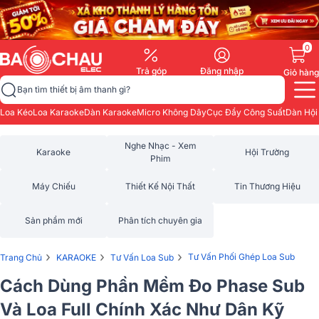
0
Trả góp
Đăng nhập
Giỏ hàng
Bạn tìm thiết bị âm thanh gì?
Loa Kéo
Loa Karaoke
Dàn Karaoke
Micro Không Dây
Cục Đẩy Công Suất
Dàn Hội
Nghe Nhạc - Xem
Karaoke
Hội Trường
Phim
Máy Chiếu
Thiết Kế Nội Thất
Tin Thương Hiệu
Sản phẩm mới
Phân tích chuyên gia
›
›
›
Tư Vấn Phối Ghép Loa Sub
Trang Chủ
KARAOKE
Tư Vấn Loa Sub
Cách Dùng Phần Mềm Đo Phase Sub
Và Loa Full Chính Xác Như Dân Kỹ