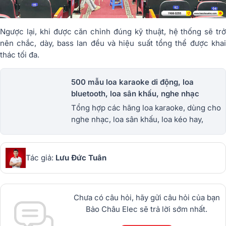
Ngược lại, khi được căn chỉnh đúng kỹ thuật, hệ thống sẽ trở
nên chắc, dày, bass lan đều và hiệu suất tổng thể được khai
thác tối đa.
500 mẫu loa karaoke di động, loa
bluetooth, loa sân khấu, nghe nhạc
Tổng hợp các hãng loa karaoke, dùng cho
nghe nhạc, loa sân khấu, loa kéo hay,
thương hiệu uy tính giá tốt, trả góp mà Bảo
Châu Elec đang cung cấp.
Tác giả:
Lưu Đức Tuân
Chưa có câu hỏi, hãy gửi câu hỏi của bạn
Bảo Châu Elec sẽ trả lời sớm nhất.