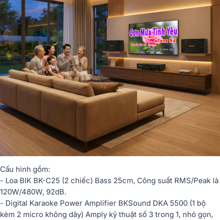
Cấu hình gồm:
- Loa BIK BK-C25 (2 chiếc) Bass 25cm, Công suất RMS/Peak là
120W/480W, 92dB.
- Digital Karaoke Power Amplifier BKSound DKA 5500 (1 bộ
kèm 2 micro không dây) Amply kỹ thuật số 3 trong 1, nhỏ gọn,