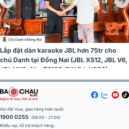
Lắp đặt dàn karaoke JBL hơn 75tr cho
chú Danh tại Đồng Nai (JBL XS12, JBL V6,
JBL VX9, Alto TS12S, BIK BJ-U600)
Gọi đặt mua, giao hàng toàn quốc
1900 0255
(08:00 - 21:00)
Khiếu nại, hỗ trợ khách hàng: