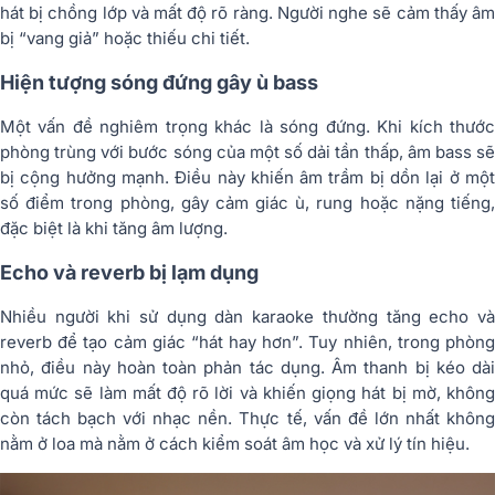
hát bị chồng lớp và mất độ rõ ràng. Người nghe sẽ cảm thấy âm
bị “vang giả” hoặc thiếu chi tiết.
Hiện tượng sóng đứng gây ù bass
Một vấn đề nghiêm trọng khác là sóng đứng. Khi kích thước
phòng trùng với bước sóng của một số dải tần thấp, âm bass sẽ
bị cộng hưởng mạnh. Điều này khiến âm trầm bị dồn lại ở một
số điểm trong phòng, gây cảm giác ù, rung hoặc nặng tiếng,
đặc biệt là khi tăng âm lượng.
Echo và reverb bị lạm dụng
Nhiều người khi sử dụng dàn karaoke thường tăng echo và
reverb để tạo cảm giác “hát hay hơn”. Tuy nhiên, trong phòng
nhỏ, điều này hoàn toàn phản tác dụng. Âm thanh bị kéo dài
quá mức sẽ làm mất độ rõ lời và khiến giọng hát bị mờ, không
còn tách bạch với nhạc nền. Thực tế, vấn đề lớn nhất không
nằm ở loa mà nằm ở cách kiểm soát âm học và xử lý tín hiệu.