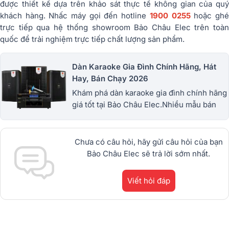
được thiết kế dựa trên khảo sát thực tế không gian của quý
khách hàng. Nhấc máy gọi đến hotline
1900 0255
hoặc gh
trực tiếp qua hệ thống showroom Bảo Châu Elec trên toàn
quốc để trải nghiệm trực tiếp chất lượng sản phẩm.
Dàn Karaoke Gia Đình Chính Hãng, Hát
Hay, Bán Chạy 2026
Khám phá dàn karaoke gia đình chính hãng
giá tốt tại Bảo Châu Elec.Nhiều mẫu bán
chạy từ JBL, BIK, RCF, Denon, Alto,
dBTechnologies, Philips Cao
Cấp.1900.0255
Chưa có câu hỏi, hãy gửi câu hỏi của bạn
Bảo Châu Elec sẽ trả lời sớm nhất.
Viết hỏi đáp