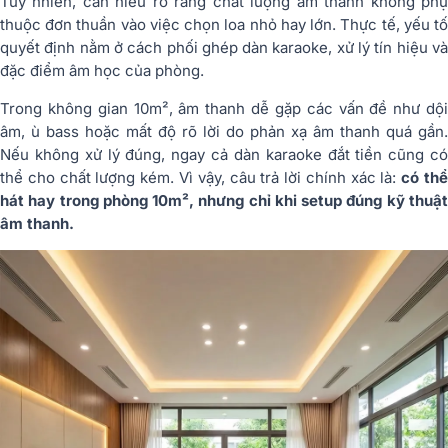
Tuy nhiên, cần hiểu rõ rằng chất lượng âm thanh không phụ
thuộc đơn thuần vào việc chọn loa nhỏ hay lớn. Thực tế, yếu tố
quyết định nằm ở cách phối ghép dàn karaoke, xử lý tín hiệu và
đặc điểm âm học của phòng.
Trong không gian 10m², âm thanh dễ gặp các vấn đề như dội
âm, ù bass hoặc mất độ rõ lời do phản xạ âm thanh quá gần.
Nếu không xử lý đúng, ngay cả dàn karaoke đắt tiền cũng có
thể cho chất lượng kém. Vì vậy, câu trả lời chính xác là:
có th
hát hay trong phòng 10m², nhưng chỉ khi setup đúng kỹ thuật
âm thanh.