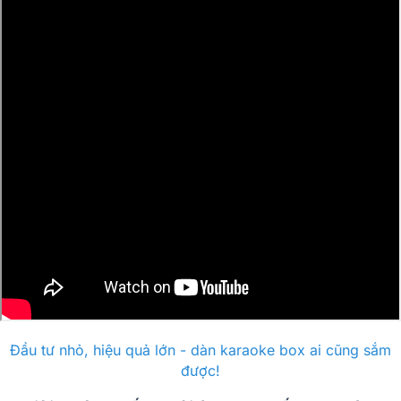
Đầu tư nhỏ, hiệu quả lớn - dàn karaoke box ai cũng sắm
được!