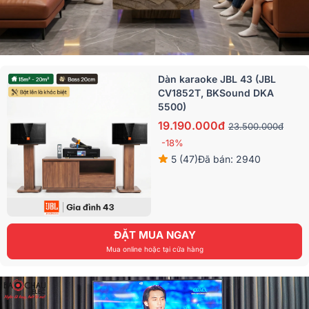
Dàn karaoke JBL 43 (JBL
CV1852T, BKSound DKA
5500)
19.190.000đ
23.500.000đ
-18%
5 (47)
Đã bán: 2940
ĐẶT MUA NGAY
Mua online hoặc tại cửa hàng