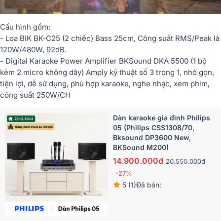
Cấu hình gồm:
- Loa BIK BK-C25 (2 chiếc) Bass 25cm, Công suất RMS/Peak là
120W/480W, 92dB.
- Digital Karaoke Power Amplifier BKSound DKA 5500 (1 bộ
kèm 2 micro không dây) Amply kỹ thuật số 3 trong 1, nhỏ gọn,
tiện lợi, dễ sử dụng, phù hợp karaoke, nghe nhạc, xem phim,
công suất 250W/CH
Dàn karaoke gia đình Philips
05 (Philips CSS1308/70,
Bksound DP3600 New,
BKSound M200)
14.900.000đ
20.550.000đ
-27%
5 (1)
Đã bán: