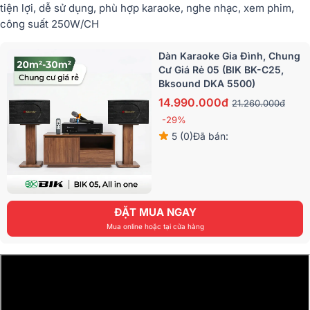
tiện lợi, dễ sử dụng, phù hợp karaoke, nghe nhạc, xem phim,
công suất 250W/CH
Dàn Karaoke Gia Đình, Chung
Cư Giá Rẻ 05 (BIK BK-C25,
Bksound DKA 5500)
14.990.000đ
21.260.000đ
-29%
5 (0)
Đã bán:
ĐẶT MUA NGAY
Mua online hoặc tại cửa hàng