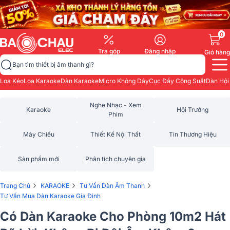
0
Trả góp
Đăng nhập
Giỏ hàng
Bạn tìm thiết bị âm thanh gì?
Loa Kéo
Loa Karaoke
Dàn Karaoke
Micro Không Dây
Cục Đẩy Công Suất
Dàn Hội
Nghe Nhạc - Xem
Karaoke
Hội Trường
Phim
Máy Chiếu
Thiết Kế Nội Thất
Tin Thương Hiệu
Sản phẩm mới
Phân tích chuyên gia
›
›
›
Trang Chủ
KARAOKE
Tư Vấn Dàn Âm Thanh
Tư Vấn Mua Dàn Karaoke Gia Đình
Có Dàn Karaoke Cho Phòng 10m2 Hát