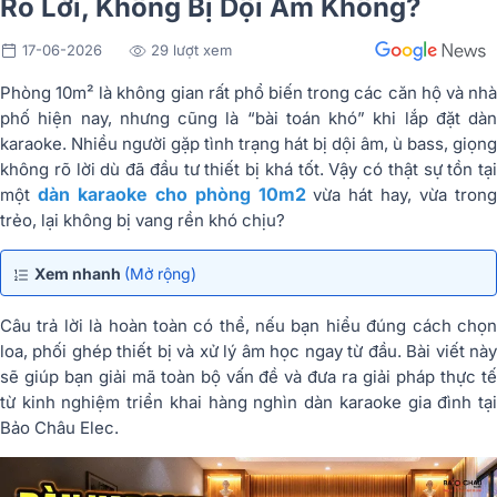
Rõ Lời, Không Bị Dội Âm Không?
17-06-2026
29 lượt xem
Phòng 10m² là không gian rất phổ biến trong các căn hộ và nhà
phố hiện nay, nhưng cũng là “bài toán khó” khi lắp đặt dàn
karaoke. Nhiều người gặp tình trạng hát bị dội âm, ù bass, giọng
không rõ lời dù đã đầu tư thiết bị khá tốt. Vậy có thật sự tồn tại
dàn karaoke cho phòng 10m2
một
vừa hát hay, vừa tron
trẻo, lại không bị vang rền khó chịu?
Xem nhanh
(Mở rộng)
Câu trả lời là hoàn toàn có thể, nếu bạn hiểu đúng cách chọn
loa, phối ghép thiết bị và xử lý âm học ngay từ đầu. Bài viết này
sẽ giúp bạn giải mã toàn bộ vấn đề và đưa ra giải pháp thực tế
từ kinh nghiệm triển khai hàng nghìn dàn karaoke gia đình tại
Bảo Châu Elec.