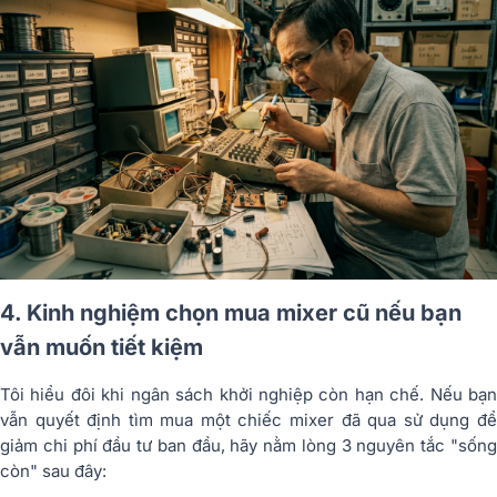
4. Kinh nghiệm chọn mua mixer cũ nếu bạn
vẫn muốn tiết kiệm
Tôi hiểu đôi khi ngân sách khởi nghiệp còn hạn chế. Nếu bạn
vẫn quyết định tìm mua một chiếc mixer đã qua sử dụng để
giảm chi phí đầu tư ban đầu, hãy nằm lòng 3 nguyên tắc "sống
còn" sau đây: