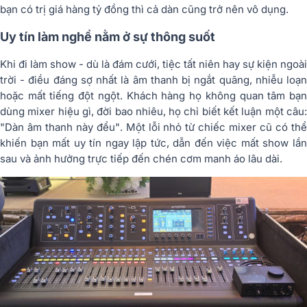
bạn có trị giá hàng tỷ đồng thì cả dàn cũng trở nên vô dụng.
Uy tín làm nghề nằm ở sự thông suốt
Khi đi làm show - dù là đám cưới, tiệc tất niên hay sự kiện ngoài
trời - điều đáng sợ nhất là âm thanh bị ngắt quãng, nhiễu loạn
hoặc mất tiếng đột ngột. Khách hàng họ không quan tâm bạn
dùng mixer hiệu gì, đời bao nhiêu, họ chỉ biết kết luận một câu:
"Dàn âm thanh này đểu"
. Một lỗi nhỏ từ chiếc mixer cũ có th
khiến bạn mất uy tín ngay lập tức, dẫn đến việc mất show lần
sau và ảnh hưởng trực tiếp đến chén cơm manh áo lâu dài.