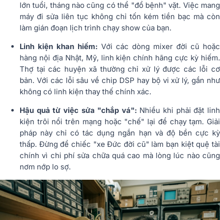
lớn tuổi, tháng nào cũng có thể "đổ bệnh" vặt. Việc mang
máy đi sửa liên tục không chỉ tốn kém tiền bạc mà còn
làm gián đoạn lịch trình chạy show của bạn.
Linh kiện khan hiếm:
Với các dòng mixer đời cũ hoặc
hàng nội địa Nhật, Mỹ, linh kiện chính hãng cực kỳ hiếm.
Thợ tại các huyện xã thường chỉ xử lý được các lỗi cơ
bản. Với các lỗi sâu về chip DSP hay bộ vi xử lý, gần như
không có linh kiện thay thế chính xác.
Hậu quả từ việc sửa "chắp vá":
Nhiều khi phải đặt lin
kiện trôi nổi trên mạng hoặc "chế" lại để chạy tạm. Giải
pháp này chỉ có tác dụng ngắn hạn và độ bền cực kỳ
thấp. Đừng để chiếc "xe Đức đời cũ" làm bạn kiệt quệ tài
chính vì chi phí sửa chữa quá cao mà lòng lúc nào cũng
nơm nớp lo sợ.