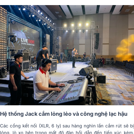
Hệ thống Jack cắm lỏng lẻo và công nghệ lạc hậu
Các cổng kết nối (XLR, 6 ly) sau hàng nghìn lần cắm rút sẽ bị
lỏng, lò xo bên trong mất độ đàn hồi dẫn đến tiếp xúc kém.