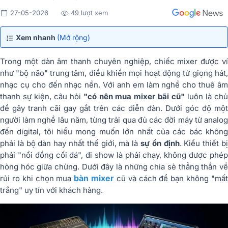
27-05-2026
49 lượt xem
Xem nhanh
(Mở rộng)
Trong một dàn âm thanh chuyên nghiệp, chiếc mixer được ví
như "bộ não" trung tâm, điều khiển mọi hoạt động từ giọng hát,
nhạc cụ cho đến nhạc nền. Với anh em làm nghề cho thuê âm
thanh sự kiện, câu hỏi
"có nên mua mixer bãi cũ"
luôn là ch
đề gây tranh cãi gay gắt trên các diễn đàn. Dưới góc độ một
người làm nghề lâu năm, từng trải qua đủ các đời máy từ analog
đến digital, tôi hiểu mong muốn lớn nhất của các bác không
phải là bộ dàn hay nhất thế giới, mà là
sự ổn định
. Kiểu thiết b
phải "nồi đồng cối đá", đi show là phải chạy, không được phép
hỏng hóc giữa chừng. Dưới đây là những chia sẻ thẳng thắn về
bàn mixer
rủi ro khi chọn mua
cũ và cách để bạn không "mấ
trắng" uy tín với khách hàng.