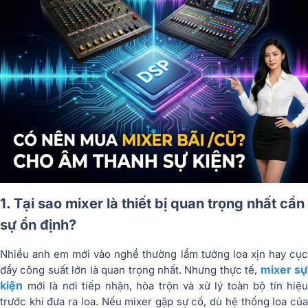
1. Tại sao mixer là thiết bị quan trọng nhất cần
sự ổn định?
Nhiều anh em mới vào nghề thường lầm tưởng loa xịn hay cục
mixer s
đẩy công suất lớn là quan trọng nhất. Nhưng thực tế,
kiện
mới là nơi tiếp nhận, hòa trộn và xử lý toàn bộ tín hiệu
trước khi đưa ra loa. Nếu mixer gặp sự cố, dù hệ thống loa của