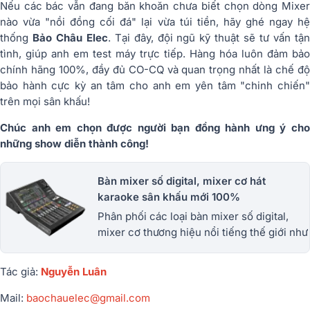
Nếu các bác vẫn đang băn khoăn chưa biết chọn dòng Mixer
nào vừa "nồi đồng cối đá" lại vừa túi tiền, hãy ghé ngay hệ
thống
Bảo Châu Elec
. Tại đây, đội ngũ kỹ thuật sẽ tư vấn tậ
tình, giúp anh em test máy trực tiếp. Hàng hóa luôn đảm bảo
chính hãng 100%, đầy đủ CO-CQ và quan trọng nhất là chế độ
bảo hành cực kỳ an tâm cho anh em yên tâm "chinh chiến"
trên mọi sân khấu!
Chúc anh em chọn được người bạn đồng hành ưng ý cho
những show diễn thành công!
Bàn mixer số digital, mixer cơ hát
karaoke sân khấu mới 100%
Phân phối các loại bàn mixer số digital,
mixer cơ thương hiệu nổi tiếng thế giới như
mixer yamaha, midas, Allen&Heath,
Behringer... cam kết hàng chính hãng.
Tác giả:
Nguyễn Luân
Mail:
baochauelec@gmail.com