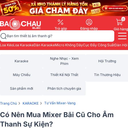
0
Trả góp
Đăng nhập
Giỏ hàng
Bạn tìm thiết bị âm thanh gì?
Loa Kéo
Loa Karaoke
Dàn Karaoke
Micro Không Dây
Cục Đẩy Công Suất
Dàn Hội
Nghe Nhạc - Xem
Karaoke
Hội Trường
Phim
Máy Chiếu
Thiết Kế Nội Thất
Tin Thương Hiệu
Sản phẩm mới
Phân tích chuyên gia
›
›
Tư Vấn Mixer-Vang
Trang Chủ
KARAOKE
Có Nên Mua Mixer Bãi Cũ Cho Âm
Thanh Sự Kiện?