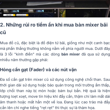
2. Những rủi ro tiềm ẩn khi mua bàn mixer bãi
cũ
Mua đồ cũ, đặc biệt là đồ điện tử bãi, giống như một canh bạc
mà phần thắng thường không nằm về phía người mua. Dưới đây
là 3 lỗi "kinh điển" mà các dòng
bàn mixer
đã qua sử dụn
nhiều năm thường gặp phải:
Hỏng cần gạt (Fader) và các nút vặn
Đa số cần gạt trên mixer cũ sử dụng công nghệ chổi than. Sau
thời gian dài sử dụng hoặc bảo quản trong môi trường ẩm thấp,
lớp chổi than này bị mòn hoặc bám bụi bẩn. Hệ quả là hiện
tượng loẹt xoẹt, move tín hiệu khi đẩy cần, thậm chí làm mất dải
âm thanh hoặc mất hẳn một vế loa. Đang lúc cao trào mà đẩy
cần lên chỉ nghe tiếng "rẹt rẹt" thì thực sự là thảm họa.